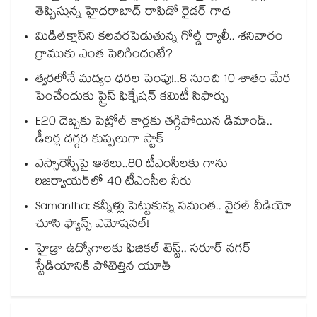
తెప్పిస్తున్న హైదరాబాద్ రాపిడో రైడర్ గాథ
మిడిల్‌క్లాస్‌ని కలవరపెడుతున్న గోల్డ్ ర్యాలీ.. శనివారం
గ్రాముకు ఎంత పెరిగిందంటే?
త్వరలోనే మద్యం ధ‌‌ర‌‌ల పెంపు!..8 నుంచి 10 శాతం మేర
పెంచేందుకు ప్రైస్ ఫిక్సేష‌‌న్ క‌‌మిటీ సిఫార్సు
E20 దెబ్బకు పెట్రోల్ కార్లకు తగ్గిపోయిన డిమాండ్..
డీలర్ల దగ్గర కుప్పలుగా స్టాక్
ఎస్సారెస్పీపై ఆశలు..80 టీఎంసీలకు గాను
రిజర్వాయర్‌‌‌‌‌‌‌‌‌‌‌‌‌‌‌‌లో 40 టీఎంసీల నీరు
Samantha: కన్నీళ్లు పెట్టుకున్న సమంత.. వైరల్ వీడియో
చూసి ఫ్యాన్స్ ఎమోషనల్!
హైడ్రా ఉద్యోగాలకు ఫిజికల్ టెస్ట్.. సరూర్ నగర్
స్టేడియానికి పోటెత్తిన యూత్