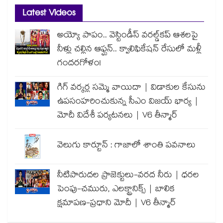
Latest Videos
అయ్యో పాపం.. వెస్టిండీస్ వరల్డ్‌కప్ ఆశలపై
నీళ్లు చల్లిన ఆఫ్ఘన్.. క్వాలిఫికేషన్ రేసులో మళ్లీ
గందరగోళం!
గిగ్ వర్కర్ల సమ్మె వాయిదా | విడాకుల కేసును
ఉపసంహరించుకున్న సీఎం విజయ్ భార్య |
మోదీ విదేశీ పర్యటనలు | V6 తీన్మార్
వెలుగు కార్టూన్ : గాజాలో శాంతి పవనాలు
నీటిపారుదల ప్రాజెక్టులు-వరద నీరు | ధరల
పెంపు-చమురు, ఎలక్ట్రానిక్స్ | బాలిక
క్షమాపణ-ప్రధాని మోదీ | V6 తీన్మార్