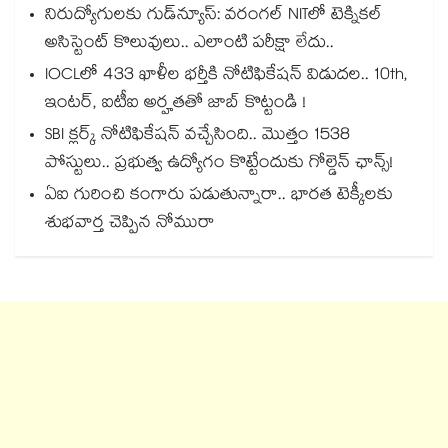
నిరుద్యోగులకు గుడ్‌న్యూస్: వరంగల్ NITలో టెక్నికల్
అసిస్టెంట్ కొలువులు.. ఎలాంటి పరీక్షా లేదు..
IOCLలో 433 ఖాళీల భర్తీకి నోటిఫికేషన్ విడుదల.. 10th,
ఇంటర్, ఐటీఐ అర్హతతో జాబ్ కొట్టండి !
SBI క్లర్క్ నోటిఫికేషన్ వచ్చేసింది.. మొత్తం 1538
పోస్టులు.. ప్రభుత్వ ఉద్యోగం కొట్టేందుకు గోల్డెన్ ఛాన్స్!
ఏఐ గురించి కంగారు పడుతున్నారా.. భారత టెక్కీలకు
శుభవార్త చెప్పిన నోమురా