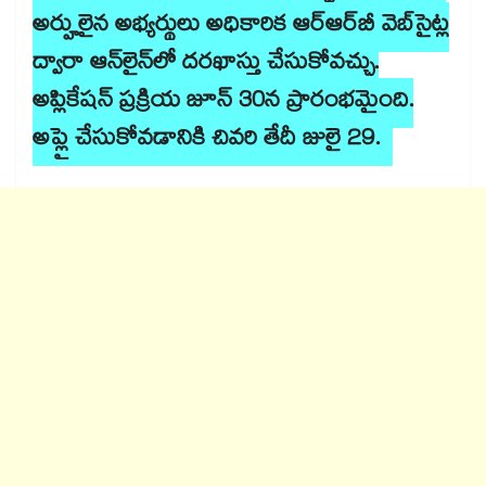
అర్హులైన అభ్యర్థులు అధికారిక ఆర్‌ఆర్‌బీ వెబ్‌సైట్ల
ద్వారా ఆన్‌లైన్‌లో దరఖాస్తు చేసుకోవచ్చు.
అప్లికేషన్ ప్రక్రియ జూన్ 30న ప్రారంభమైంది.
అప్లై చేసుకోవడానికి చివరి తేదీ జులై 29.