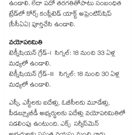
ఉండాలి. లేదా పదో తరగతితోపాటు సంబంధిత
ట్రేడ్‌లో కోర్స్ కంప్లీటెడ్ యాక్ట్ అప్రెంటిస్‌షిప్
(సీసీఏఏ) పూర్తిచేసి ఉండాలి.
వయోపరిమితి
టెక్నీషియన్ గ్రేడ్-I సిగ్నల్: 18 నుంచి 33 ఏళ్ల
మధ్యలో ఉండాలి.
టెక్నీషియన్ గ్రేడ్-III సిగ్నల్: 18 నుంచి 30 ఏళ్ల
మధ్యలో ఉండాలి.
ఎస్సీ, ఎస్టీలకు ఐదేళ్లు, ఓబీసీలకు మూడేళ్లు,
పీడబ్ల్యూబీడీ అభ్యర్థులకు పదేళ్లు వయోపరిమితిలో
సడలింపు ఉంటుంది. ఎక్స్ సర్వీస్​మెన్