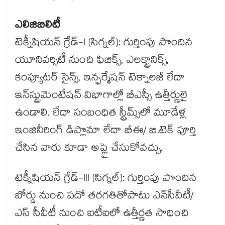
ఎలిజిబిలిటీ
టెక్నీషియన్ గ్రేడ్-I (సిగ్నల్): గుర్తింపు పొందిన
యూనివర్సిటీ నుంచి ఫిజిక్స్, ఎలక్ట్రానిక్స్,
కంప్యూటర్ సైన్స్, ఇన్ఫర్మేషన్ టెక్నాలజీ లేదా
ఇన్‌స్ట్రుమెంటేషన్ విభాగాల్లో బీఎస్సీ ఉత్తీర్ణులై
ఉండాలి. లేదా సంబంధిత స్ట్రీమ్స్​లో మూడేళ్ల
ఇంజినీరింగ్ డిప్లొమా లేదా బీఈ/ బి.టెక్ పూర్తి
చేసిన వారు కూడా అప్లై చేసుకోవచ్చు.
టెక్నీషియన్ గ్రేడ్-III (సిగ్నల్): గుర్తింపు పొందిన
బోర్డు నుంచి పదో తరగతితోపాటు ఎన్​సీవీటీ/
ఎస్ సీవీటీ నుంచి ఐటీఐలో ఉత్తీర్ణత సాధించి