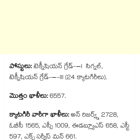
పోస్టులు:
టెక్నీషియన్ గ్రేడ్-–I సిగ్నల్,
టెక్నీషియన్ గ్రేడ్-–-III (24 క్యాటగిరీలు).
మొత్తం ఖాళీలు:
6557.
క్యాటగిరీ వారీగా ఖాళీలు:
అన్ రిజర్వ్డ్ 2728,
ఓబీసీ 1565, ఎస్సీ 1009, ఈడబ్ల్యూఎస్ 658, ఎస్టీ
597, ఎక్స్ సర్వీస్ మన్ 661.