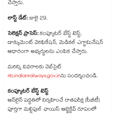
చేస్తారు.
లాస్ట్ డేట్:
జులై 29.
సెలెక్షన్ ప్రాసెస్:
కంప్యూటర్ బేస్డ్ టెస్ట్,
డాక్యుమెంట్ వెరిఫికేషన్, మెడికల్ ఎగ్జామినేషన్
ఆధారంగా అభ్యర్థులను ఎంపిక చేస్తారు.
మరిన్ని వివరాలకు వెబ్​సైట్
rrb.indianrailways.gov.in
ను సందర్శించండి.
కంప్యూటర్ బేస్డ్ టెస్ట్
ఆన్‌లైన్ పద్ధతిలో నిర్వహించే రాతపరీక్ష (సీబీటీ)
పూర్తిగా మల్టిపుల్ ఛాయిస్ ఆబ్జెక్టివ్ రూపంలో