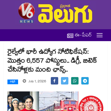
ఈ-పేపర్
రైల్వేలో భారీ ఉద్యోగ నోటిఫికేషన్:
మొత్తం 6,557 పోస్టులు.. డిగ్రీ, బిటెక్
చేసినోళ్లకు మంచి ఛాన్స్..
July 1, 2026
సక్సెస్