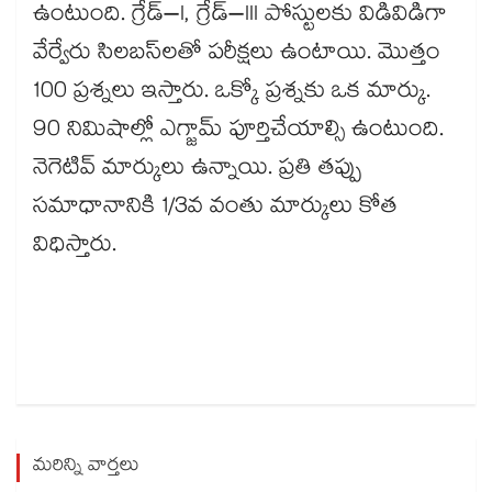
ఉంటుంది. గ్రేడ్–I, గ్రేడ్–III పోస్టులకు విడివిడిగా
వేర్వేరు సిలబస్‌లతో పరీక్షలు ఉంటాయి. మొత్తం
100 ప్రశ్నలు ఇస్తారు. ఒక్కో ప్రశ్నకు ఒక మార్కు.
90 నిమిషాల్లో ఎగ్జామ్ పూర్తిచేయాల్సి ఉంటుంది.
నెగెటివ్ మార్కులు ఉన్నాయి. ప్రతి తప్పు
సమాధానానికి 1/3వ వంతు మార్కులు కోత
విధిస్తారు.
మరిన్ని వార్తలు