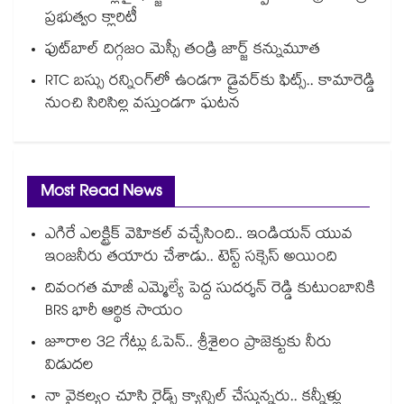
ప్రభుత్వం క్లారిటీ
ఫుట్‎బాల్ దిగ్గజం మెస్సీ తండ్రి జార్జ్ కన్నుమూత
RTC బస్సు రన్నింగ్⁫లో ఉండగా డ్రైవర్‌కు ఫిట్స్.. కామారెడ్డి
నుంచి సిరిసిల్ల వస్తుండగా ఘటన
Most Read News
ఎగిరే ఎలక్ట్రిక్ వెహికల్ వచ్చేసింది.. ఇండియన్ యువ
ఇంజనీరు తయారు చేశాడు.. టెస్ట్ సక్సెస్ అయింది
దివంగత మాజీ ఎమ్మెల్యే పెద్ద సుదర్శన్ రెడ్డి కుటుంబానికి
BRS భారీ ఆర్థిక సాయం
జూరాల 32 గేట్లు ఓపెన్.. శ్రీశైలం ప్రాజెక్టుకు నీరు
విడుదల
నా వైకల్యం చూసి రైడ్స్ క్యాన్సిల్ చేస్తున్నరు.. కన్నీళ్లు