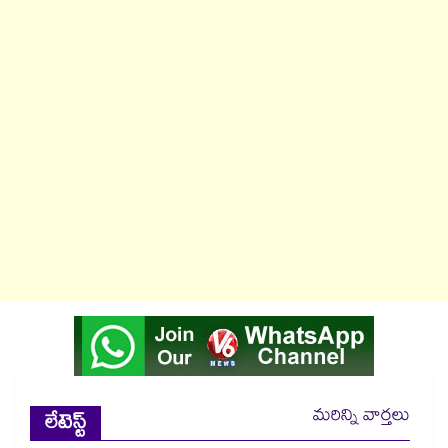
మరిన్ని వార్తలు
లేటెస్ట్