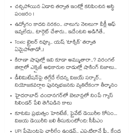
చచ్చిపోయిన ఏడాది తర్వాత ఇంట్లో కనిపించిన అస్థి
పంజరం !
ఉద్యోగం కాదది నరకం.. నాలుగు నెలలుగా వీక్లీ ఆఫ్
ఇవ్వలేదు.. టార్గెట్ చేశారు.. ఇదేంటని అడిగితే..
Toxic ట్రైలర్ రివ్యూ.. యష్ ‘టాక్సిక్’ తర్వాత
ఏమైపోతాడో..!
కిరాణా షాపుల్లో ఇవి కూడా అమ్ముతారా..? వరంగల్
జిల్లాలో ఎక్సైజ్ అధికారుల దాడుల్లో షాకింగ్ నిజాలు..
డీలిమిటేషన్‎పై తగ్గేదే లేదన్న విజయ్ సర్కార్..
నియోజకవర్గాల పునర్విభజనకు వ్యతిరేకంగా తీర్మానం
హైదరాబాద్⁪ చందానగర్⁫లో బెలూన్లలో నింపే గ్యాస్
సిలిండర్ పేలి తెగిపడిన కాలు
కూటమి ప్రభుత్వం హెరిటేజ్, ప్రైవేట్ డెయిరీల కోసం...
విజయ డెయిరీని బలి తీసుకుంటోంది: సీపీఎం
UPI పేమెంట్లపై ఛార్జీలేం ఉండవ్.. ఎప్పటిలానే ఫ్రీ.. కేంద్ర