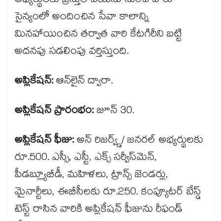
అభ్యర్థులకు ప్రస్తుత వయసు నుంచి వారు
సైన్యంలో అందించిన సేవా కాలాన్ని
మినహాయించిన తర్వాత వారి కేటగిరీని బట్టి
అదనపు సడలింపు వర్తిస్తుంది.
అప్లికేషన్:
ఆన్​లైన్ ద్వారా.
అప్లికేషన్ ప్రారంభం:
జూన్ 30.
అప్లికేషన్ ఫీజు:
అన్ రిజర్వ్డ్/ జనరల్ అభ్యర్థులకు
రూ.500. ఎస్సీ, ఎస్టీ, ఎక్స్ సర్వీస్​మెన్,
పీడబ్ల్యూబీడీ, మహిళలు, ట్రాన్స్ జెండర్లు,
మైనార్టీలు, ఈబీసీలకు రూ.250. కంప్యూటర్ బేస్డ్
టెస్ట్ రాసిన వారికి అప్లికేషన్ ఫీజును రీఫండ్