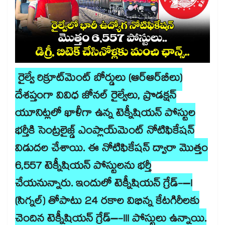
రైల్వే రిక్రూట్‌మెంట్ బోర్డులు (ఆర్ఆర్​బీలు)
దేశప్తంగా వివిధ జోనల్ రైల్వేలు, ప్రొడక్షన్
యూనిట్లలో ఖాళీగా ఉన్న టెక్నీషియన్ పోస్టుల
భర్తీకి సెంట్రలైజ్డ్ ఎంప్లాయ్‌మెంట్ నోటిఫికేషన్
విడుదల చేశాయి. ఈ నోటిఫికేషన్ ద్వారా మొత్తం
6,557 టెక్నీషియన్ పోస్టులను భర్తీ
చేయనున్నారు. ఇందులో టెక్నీషియన్ గ్రేడ్-–I
(సిగ్నల్) తోపాటు 24 రకాల విభిన్న కేటగిరీలకు
చెందిన టెక్నీషియన్ గ్రేడ్–-III పోస్టులు ఉన్నాయి.