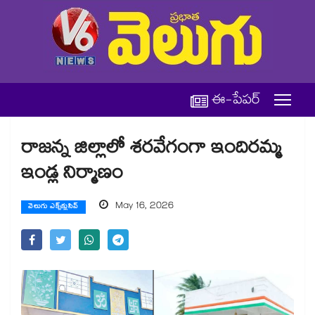
ఈ-పేపర్
రాజన్న జిల్లాలో శరవేగంగా ఇందిరమ్మ
ఇండ్ల నిర్మాణం
May 16, 2026
వెలుగు ఎక్స్‌క్లుసివ్