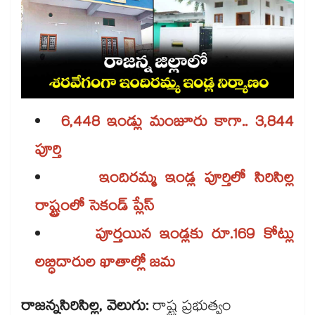
6,448 ఇండ్లు మంజూరు కాగా.. 3,844
పూర్తి
ఇందిరమ్మ ఇండ్ల పూర్తిలో సిరిసిల్ల
రాష్ట్రంలో సెకండ్ ప్లేస్
పూర్తయిన ఇండ్లకు రూ.169 కోట్లు
లబ్ధిదారుల ఖాతాల్లో జమ
రాజన్నసిరిసిల్ల, వెలుగు:
రాష్ట్ర ప్రభుత్వం