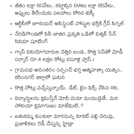
జీతం లక్షా 60వేలు.. కట్టాల్సిన EMIలు లక్షా 85వేలు..
అప్పులు తీరేందుకు సలహాలు కోరిన టెక్కీ
ఆర్టీసీలో జూనియర్ అసిస్టెంట్‌‌ పోస్టుల భర్తీకి గ్రీన్‌‌ సిగ్నల్
నేరడిగొండలో సినీ జాతర..ప్రకృతి ఒడిలో విశ్వక్ సేన్
సినిమా షూటింగ్
గ్యాస్ వినియోగదారుల నెత్తిన బండ.. కొత్త సెస్‌తో మోడీ
సర్కార్ రూ.4 లక్షల కోట్లు వసూళ్ల ప్లాన్..!
గ్రామసభ అనంతరం సర్పంచ్ భర్త ఆత్మహత్యా యత్నం..
కరీంనగర్ జిల్లాలో ఘటన
కొత్త నోట్లు వచ్చేస్తున్నాయ్.. డేట్, టైం ఫిక్స్ చేసిన RBI..
విద్యార్థులను క్షమిస్తేనే మోదీ దయా మయుడైతే.. మరి
సోనియా క్షమాగుణం మాటేమిటి..?
బతుకమ్మ కుంటలా మారనున్న కూకట్ పల్లి చెరువు..
ప్రణాళికలు రెడీ చేస్తున్న హైడ్రా