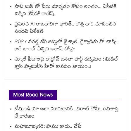
పాస్ బుక్ లో పేరు మార్చడం కోసం లంచం... ఏసీబీకి
చిక్కిన జీపీవో రాజేష్..
ప్రపంచ AI రాజధానిగా భారత్.. కొత్త దారి చూపించిన
నందన్ నీలేకణి
2027 వరల్డ్ కప్‎ జట్టులో జైశ్వాల్, గైక్వాడ్‎కు నో ఛాన్స్:
బిగ్ బాంబ్ పేల్చిన ఆకాష్ చోప్రా
స్కూల్ ఫీజులపై కాక్రోచ్ జనతా పార్టీ ఉద్యమం : మిడిల్
క్లాస్ ఫ్యామిలీస్ హీరో కావటం ఖాయం..!
Most Read News
టీమిండియా అలా మారటానికి.. విరాట్ కోహ్లీ, రవిశాస్త్రి
నే కారణం
మహబూబ్నగర్: పాము కాదు.. చేపే