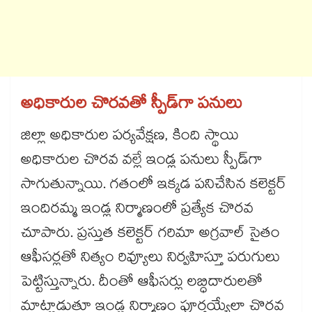
అధికారుల చొరవతో స్పీడ్‌‌‌‌గా పనులు
జిల్లా అధికారుల పర్యవేక్షణ, కింది స్థాయి
అధికారుల చొరవ వల్లే ఇండ్ల పనులు స్పీడ్‌‌గా
సాగుతున్నాయి. గతంలో ఇక్కడ పనిచేసిన కలెక్టర్‌‌‌‌
ఇందిరమ్మ ఇండ్ల నిర్మాణంలో ప్రత్యేక చొరవ
చూపారు. ప్రస్తుత కలెక్టర్ గరిమా అగ్రవాల్ సైతం
ఆఫీసర్లతో నిత్యం రివ్యూలు నిర్వహిస్తూ పరుగులు
పెట్టిస్తున్నారు. దీంతో ఆఫీసర్లు లబ్ధిదారులతో
మాట్లాడుతూ ఇండ్ల నిర్మాణం పూర్తయ్యేలా చొరవ