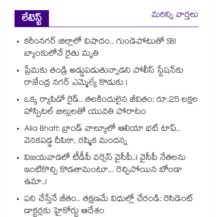
మరిన్ని వార్తలు
లేటెస్ట్
కరీంనగర్ జిల్లాలో విషాదం.. గుండెపోటుతో SBI
బ్యాంకులోనే రైతు మృతి
ప్రేమకు తండ్రి అడ్డుపడుతున్నాడని పోలీస్ స్టేషన్⁪కు
రాజేంద్ర నగర్ ఎమ్మెల్యే కొడుకు !
ఒక్క ర్యాపిడో రైడ్.. తలకిందులైన జీవితం: రూ.25 లక్షల
హాస్పిటల్ బిల్లులతో యువతి పోరాటం
Alia Bhatt: బ్రాండ్ వాల్యూలో ఆలియా భట్ టాప్..
వెనకపడ్డ దీపికా, రష్మిక మందన్న
విజయవాడలో టీడీపీ వర్సెస్ వైసీపీ..! వైసీపీ నేతలను
ఇంటికొచ్చి కొడతామంటూ... రెచ్చిపోయిన బోండా
ఉమా..!
పని చేస్తేనే జీతం.. తక్షణమే విధుల్లో చేరండి: రెసిడెంట్
డాక్టర్లకు హైకోర్టు ఆదేశం