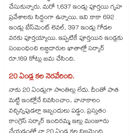
చేసుకున్నారు. మరో 1,637 ఇండ్లు పూర్తయి గృహ
ప్రవేశాలకు సిద్ధంగా ఉన్నాయి. ఇవి కాకా 692
ఇండ్లు బేస్‌‌మెంట్‌‌ లెవల్, 397 ఇండ్లు గోడల
వరకు పూర్తయ్యాయి. ఇప్పటికే పూర్తయిన ఇండ్లకు
సంబంధించి లబ్ధిదారుల ఖాతాల్లో సర్కార్‌‌‌‌
రూ.169 కోట్లు జమ చేసింది.
20 ఏండ్ల కల నెరవేరింది.
నాకు 20 ఏండ్లుగా సొంతిల్లు లేదు. దీంతో పాత
మట్టి ఇంట్లోనే నివసించాం.. వానాకాలం
వచ్చిన్నపుడల్లా ఇబ్బందులు పడ్డం. ప్రస్తుతం
కాంగ్రెస్ సర్కార్ ఇందిరమ్మ ఇల్లు మంజూరు
చేయడంతో నా 20 ఏండ్ల కల నిజమైంది.