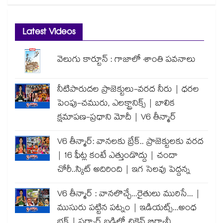
Latest Videos
వెలుగు కార్టూన్ : గాజాలో శాంతి పవనాలు
నీటిపారుదల ప్రాజెక్టులు-వరద నీరు | ధరల
పెంపు-చమురు, ఎలక్ట్రానిక్స్ | బాలిక
క్షమాపణ-ప్రధాని మోదీ | V6 తీన్మార్
V6 తీన్మార్: వానలకు బ్రేక్.. ప్రాజెక్టులకు వరద
| 16 ఫీట్ల కంటే ఎత్తుండొద్దు | చందా
చోరీ..స్కిట్ అదిరింది | ఇగ సెలవు పెద్దన్న
V6 తీన్మార్ : వానలొచ్చే...రైతులు మురిసే... |
ముసురు పట్టిన పట్నం | ఇడియట్స్...అంధ
భక్త్ | సర్కార్ బడిలో చికెన్ బిర్యానీ