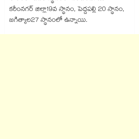
కరీంనగర్ జిల్లా19వ స్థానం, పెద్దపల్లి 20 స్థానం,
జగిత్యాల27 స్థానంలో ఉన్నాయి.