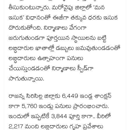
తీసుకుంటున్నారు. మరోవైపు జిల్లాలో ‘మన
ఇసుక’ విధానంతో ఈజీగా తక్కువ ధరకు ఇసుక
దొరుకుతోంది. నిర్మాణాలు వేగంగా
జరుగుతుండగా పూర్తయిన స్థాయిలను బట్టి
లబ్ధిదారుల ఖాతాల్లో డబ్బులు జమవుతుండడంతో
లబ్ధిదారులు ఉత్సాహంగా పనులు
చేయిస్తుండడంతో నిర్మాణాలు స్పీడ్‌‌గా
సాగుతున్నాయి.
రాజన్న సిరిసిల్ల జిల్లాకు 6,449 ఇండ్ల శాంక్షన్
కాగా 5,760 ఇండ్లు పనులు ప్రారంభించారు.
ఇందులో ఇప్పటికే 3,844 పూర్తి కాగా.. వీరిలో
2,217 మంది లబ్ధిదారులు గృహ ప్రవేశాలు