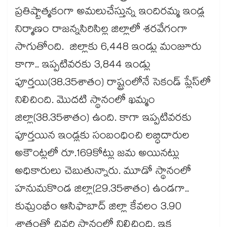
ప్రతిష్టాత్మకంగా అమలుచేస్తున్న ఇందిరమ్మ ఇండ్ల
నిర్మాణం రాజన్నసిరిసిల్ల జిల్లాలో శరవేగంగా
సాగుతోంది. జిల్లాకు 6,448 ఇండ్లు మంజూరు
కాగా.. ఇప్పటివరకు 3,844 ఇండ్లు
పూర్తయి(38.35శాతం) రాష్ట్రంలోనే సెకండ్ ప్లేస్‌‌లో
నిలిచింది. మొదటి స్థానంలో ఖమ్మం
జిల్లా(38.35శాతం) ఉంది. కాగా ఇప్పటివరకు
పూర్తయిన ఇండ్లకు సంబంధించి లబ్ధిదారుల
అకౌంట్లలో రూ.169కోట్లు జమ అయినట్లు
అధికారులు చెబుతున్నారు. మూడో స్థానంలో
హనుమకొండ జిల్లా(29.35శాతం) ఉండగా..
కుమ్రంభీం ఆసిఫాబాద్ జిల్లా కేవలం 3.90
శాతంతో చివరి స్థానంలో నిలిచింది. ఇక