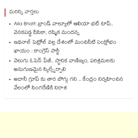
మరిన్ని వార్తలు
Alia Bhatt: బ్రాండ్ వాల్యూలో ఆలియా భట్ టాప్..
వెనకపడ్డ దీపికా, రష్మిక మందన్న
ఇథనాల్ పెట్రోల్ వల్ల దేశంలో మంచినీటి సంక్షోభం
ఖాయం : కాంగ్రెస్ పార్టీ
వెలుగు ఓపెన్ పేజీ.. స్థానిక వాణిజ్యం, పరిశ్రమలకు
అనుగుణమైన స్కిల్స్నేర్పాలి
అదానీ గ్రూప్ కు తార బొగ్గు గని .. కేంద్రం నిర్వహించిన
వేలంలో సింగరేణికి నిరాశ