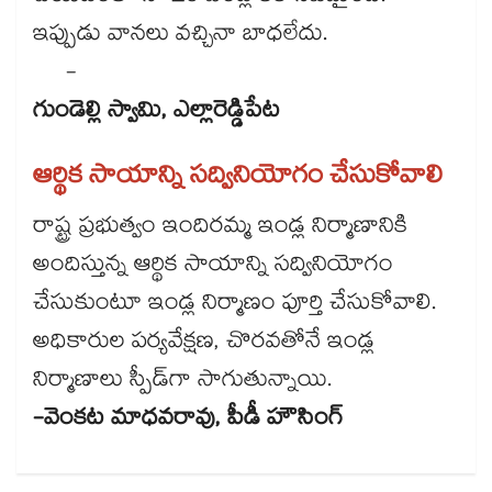
ఇప్పుడు వానలు వచ్చినా బాధలేదు.
-
గుండెల్లి స్వామి, ఎల్లారెడ్డిపేట
ఆర్థిక సాయాన్ని సద్వినియోగం చేసుకోవాలి
రాష్ట్ర ప్రభుత్వం ఇందిరమ్మ ఇండ్ల నిర్మాణానికి
అందిస్తున్న ఆర్థిక సాయాన్ని సద్వినియోగం
చేసుకుంటూ ఇండ్ల నిర్మాణం పూర్తి చేసుకోవాలి.
అధికారుల పర్యవేక్షణ, చొరవతోనే ఇండ్ల
నిర్మాణాలు స్పీడ్‌‌గా సాగుతున్నాయి.
-వెంకట మాధవరావు, పీడీ హౌసింగ్