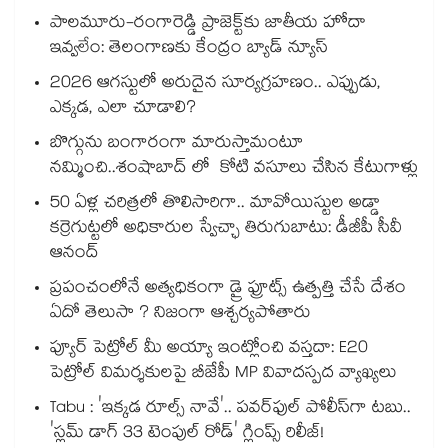
పాలమూరు-రంగారెడ్డి ప్రాజెక్ట్‎కు జాతీయ హోదా
ఇవ్వలేం: తెలంగాణకు కేంద్రం బ్యాడ్ న్యూస్
2026 ఆగస్టులో అరుదైన సూర్యగ్రహణం.. ఎప్పుడు,
ఎక్కడ, ఎలా చూడాలి?
బొగ్గును బంగారంగా మారుస్తామంటూ
నమ్మించి..శంషాబాద్ లో కోటి వసూలు చేసిన కేటుగాళ్లు
50 ఏళ్ల చరిత్రలో తొలిసారిగా.. మావోయిస్టుల అడ్డా
కర్రెగుట్టలో అధికారుల స్వేచ్ఛా తిరుగుబాటు: డీజీపీ సీవీ
ఆనంద్
ప్రపంచంలోనే అత్యధికంగా డ్రై ఫ్రూట్స్ ఉత్పత్తి చేసే దేశం
ఏదో తెలుసా ? నిజంగా ఆశ్చర్యపోతారు
ప్యూర్ పెట్రోల్ మీ అయ్యా ఇంట్లోంచి వస్తదా: E20
పెట్రోల్ విమర్శకులపై బీజేపీ MP వివాదస్పద వ్యాఖ్యలు
Tabu : 'ఇక్కడ రూల్స్ నావే'.. పవర్‌ఫుల్ పోలీస్‌గా టబు..
'స్లమ్ డాగ్ 33 టెంపుల్ రోడ్' గ్లింప్స్ రిలీజ్!