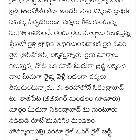
రైలు, రోడ్డు మార్గాలు కలిసే రూట్లలో రైల్వే ఓవర్​
బ్రిడ్జి (ఆర్​వోబీ) లేదా అండర్​ పాస్​ నిర్మించి ట్రాఫిక్​
సమస్య ఏర్పడకుండా చర్యలు తీసుకుంటున్న
సంగతి తెలిసిందే. రెండు రైలు మార్గాలు కలుస్తున్న
ప్లేస్​లో రైళ్ల ట్రాఫిక్​ అధిగమించడానికి రైల్​ ఓవర్​
రైల్​ (ఆర్​వోఆర్​) నిర్మిస్తున్నారు. రైలు మార్గాలు
కలుస్తున్న చోట ఒక రూట్ మీదుగా బ్రిడ్జి నిర్మించి
దాని మీదుగా రైళ్లు వెళ్లే విధంగా చర్యలు
తీసుకుంటున్నారు. ఈ తరహాలోనే సికింద్రాబాద్​
టు కాజీపేట (బీబీనగర్​ మండలం గూడూరు)
మార్గం మీదుగా సికింద్రాబాద్ టు గుంటూరు
నడికుడి రూట్​(భువనగిరి మండలం
బొమ్మాయిపల్లి) వరకూ రైల్​ ఓవర్​ రైల్​ బిడ్జి