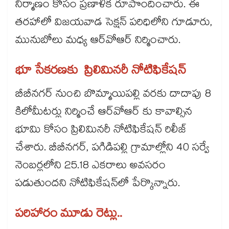
నిర్మాణం కోసం ప్రణాళిక రూపొందించారు. ఈ
తరహాలో విజయవాడ సెక్షన్ ​పరిధిలోని గూడూరు,
మునుబోలు మధ్య ఆర్​వోఆర్ నిర్మించారు.
భూ సేకరణకు ప్రిలిమినరీ నోటిఫికేషన్​
బీబీనగర్ నుంచి బొమ్మాయిపల్లి వరకు దాదాపు 8
కిలోమీటర్లు నిర్మించే ఆర్​వోఆర్​ కు కావాల్సిన
భూమి కోసం ప్రిలిమినరీ నోటిఫికేషన్​ రిలీజ్​
చేశారు. బీబీనగర్​, పగిడిపల్లి గ్రామాల్లోని 40 సర్వే
నెంబర్లలోని 25.18 ఎకరాలు అవసరం
పడుతుందని నోటిఫికేషన్​లో పేర్కొన్నారు.
పరిహారం మూడు రెట్లు..