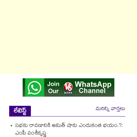
మరిన్ని వార్తలు
లేటెస్ట్
సభకు రావడానికి అమిత్ షాకు ఎందుకంత భయం.?:
ఎంపీ వంశీకృష్ణ