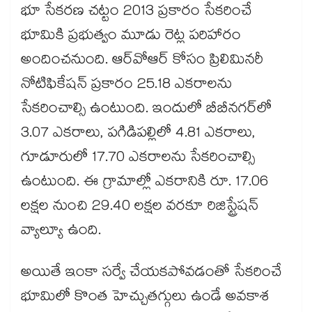
భూ సేకరణ చట్టం 2013 ప్రకారం సేకరించే
భూమికి ప్రభుత్వం మూడు రెట్ల పరిహారం
అందించనుంది. ఆర్​వోఆర్​ కోసం ప్రిలిమినరీ
నోటిఫికేషన్​ ప్రకారం 25.18 ఎకరాలను
సేకరించాల్సి ఉంటుంది. ఇందులో బీబీనగర్​లో
3.07 ఎకరాలు, పగిడిపల్లిలో 4.81 ఎకరాలు,
గూడూరులో 17.70 ఎకరాలను సేకరించాల్సి
ఉంటుంది. ఈ గ్రామాల్లో ఎకరానికి రూ. 17.06
లక్షల నుంచి 29.40 లక్షల వరకూ రిజిస్ట్రేషన్​ ​
వ్యాల్యూ ఉంది.
అయితే ఇంకా సర్వే చేయకపోవడంతో సేకరించే
భూమిలో కొంత హెచ్చుతగ్గులు ఉండే అవకాశ