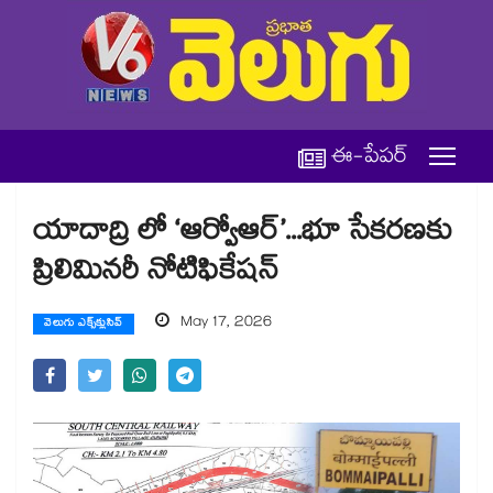
ఈ-పేపర్
యాదాద్రి లో ‘ఆర్వోఆర్’...భూ సేకరణకు
ప్రిలిమినరీ నోటిఫికేషన్
May 17, 2026
వెలుగు ఎక్స్‌క్లుసివ్