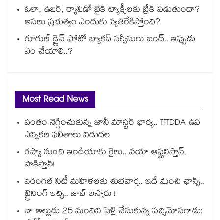
ఓలా, ఉబర్, ర్యాపిడో బైక్ ట్యాక్సీలకు బ్రేక్ పడుతుందా?
అసలు ప్రభుత్వం ఎందుకు వ్యతిరేకిస్తోంది?
గూగుల్ డ్రైవ్ ఫోటో బ్యాకప్ సర్వీసులు బంద్.. ఇప్పుడు
ఏం చేయాలి..?
Most Read News
పంతం నెగ్గించుకున్న జానీ మాస్టర్ భార్య.. TFTDDA ఉప
ఎన్నికల ఫలితాలు విడుదల
రష్యా నుంచి ఇండియాకు రైలు.. వయా ఆఫ్ఘనిస్తాన్,
పాకిస్తాన్!
వరంగల్ సిటీ మహిళలకు శుభవార్త.. ఇదే మంచి ఛాన్స్..
ట్రైనింగ్ ఇచ్చి.. జాబ్ ఇస్తారు !
నా అల్లుడు 25 మందిని పెళ్లి చేసుకున్న పచ్చిమోసగాడు: