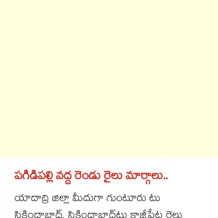
పగిడిపల్లి వద్ద రెండు రైలు మార్గాలు..
యాదాద్రి జిల్లా మీదుగా గుంటూరు టు
సికింద్రాబాద్, సికింద్రాబాద్​టు కాజీపేట రైలు