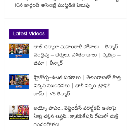
10న జార్ఖండ్ అసెంబ్లీ ముట్టడికి పిలుపు
Latest Videos
లాల్ దర్వాజా మహంకాళి బోనాలు | తీన్మార్
చంద్రవ్వ – భక్తులు, పోతరాజులు | నృత్యం –
భీమా | తీన్మార్
హైకోర్టు-ఉచిత పథకాలు | తెలంగాణలో కొత్త
పెన్షన్ నిబంధనలు | భారీ వర్షం-ట్రాఫిక్
జామ్ | V6 తీన్మార్
అయ్యో పాపం.. వెస్టిండీస్ వరల్డ్‌కప్ ఆశలపై
నీళ్లు చల్లిన ఆఫ్ఘన్.. క్వాలిఫికేషన్ రేసులో మళ్లీ
గందరగోళం!