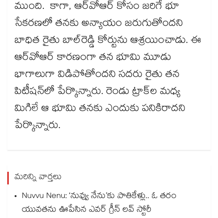
ముంది. కాగా, ఆర్​వోఆర్​ కోసం జరిగే భూ
సేకరణలో తనకు అన్యాయం జరుగుతోందని
బాధిత రైతు బాల్​రెడ్డి కోర్టును ఆశ్రయించాడు. ఈ
ఆర్​వోఆర్​ కారణంగా తన భూమి మూడు
భాగాలుగా విడిపోతోందని సదరు రైతు తన
పిటీషన్​లో పేర్కొన్నారు. రెండు ట్రాక్​ల మధ్య
మిగిలే ఆ భూమి తనకు ఎందుకు పనికిరాదని
పేర్కొన్నారు.
మరిన్ని వార్తలు
Nuvvu Nenu: ‘నువ్వు నేను’కు పాతికేళ్లు.. ఓ తరం
యువతను ఊపేసిన ఎవర్ గ్రీన్ లవ్ స్టోరీ