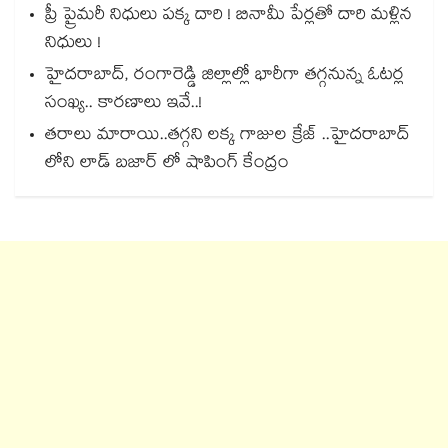
ప్రీ ప్రైమరీ నిధులు పక్క దారి ! బినామీ పేర్లతో దారి మళ్లిన
నిధులు !
హైదరాబాద్, రంగారెడ్డి జిల్లాల్లో భారీగా తగ్గనున్న ఓటర్ల
సంఖ్య.. కారణాలు ఇవే..!
తరాలు మారాయి..తగ్గని లక్క గాజుల క్రేజ్ ..హైదరాబాద్
లోని లాడ్ బజార్ లో షాపింగ్ కేంద్రం