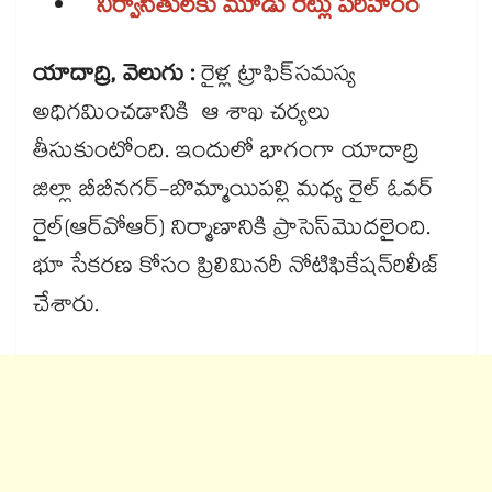
నిర్వాసితులకు మూడు రెట్లు పరిహారం
యాదాద్రి, వెలుగు :
రైళ్ల ట్రాఫిక్​సమస్య
అధిగమించడానికి ఆ శాఖ చర్యలు
తీసుకుంటోంది. ఇందులో భాగంగా యాదాద్రి
జిల్లా బీబీనగర్​-బొమ్మాయిపల్లి మధ్య రైల్ ఓవర్​
రైల్​(ఆర్​వోఆర్​) నిర్మాణానికి ప్రాసెస్​మొదలైంది.
భూ సేకరణ కోసం ప్రిలిమినరీ నోటిఫికేషన్​రిలీజ్​
చేశారు.