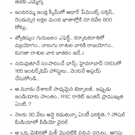
బీజేపీ ఎమ్మెల్యే
ఇందిరమ్మ ఇండ్ల స్కీమ్‌‌‌‌‌‌‌‌లో ఆధార్ పేమెంట్స్ సక్సెస్..
రెండున్నర లక్షల మంది ఖాతాల్లోకి రూ.6వేల 800
కోట్లు..
జ్యోతిష్యం: గురుబలం ఎఫెక్ట్.. కర్కాటకరాశిలో
వజ్రయోగం.. నాలుగు రాశుల వారికి రాజయోగం..
మిగతా రాశుల వారి జాతకం ఇదే..!
చదువుతూనే సంపాదించే ఛాన్స్: హైదరాబాద్ DRDLలో
165 ఇంటర్న్‌షిప్ పోస్టులు.. వెంటనే అప్లయ్
చేసుకోండి..
ఆ మూడు దేశాలకే సాధ్యమైన టెక్నాలజీ.. ఇప్పుడు
ఇండియాకు సొంతం.. FFSC రాకెట్ ఇంజిన్ ప్రాముఖ్యత
ఏంటి..?
నెలకు 30 వేలు అద్దె కడుతున్నా ఏంటీ పరిస్థితి..? సోషల్
మీడియాలో వీడియో వైరల్
ఆ ఒక్క మెలికతో మళ్లీ మొదటికి వచ్చిన చర్చలు.. ఆగస్టు