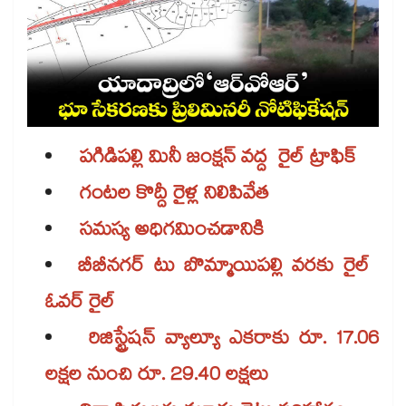
పగిడిపల్లి మినీ జంక్షన్​ వద్ద రైల్ ​ట్రాఫిక్​
గంటల కొద్దీ రైళ్ల నిలిపివేత
సమస్య అధిగమించడానికి
బీబీనగర్​ టు బొమ్మాయిపల్లి వరకు రైల్ ​
ఓవర్ రైల్​
రిజిస్ట్రేషన్​ వ్యాల్యూ ఎకరాకు రూ. 17.06
లక్షల నుంచి రూ. 29.40 లక్షలు