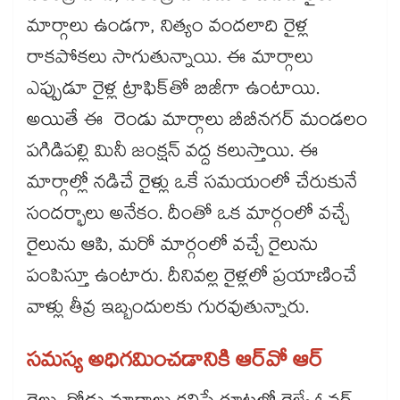
మార్గాలు ఉండగా, నిత్యం వందలాది రైళ్ల
రాకపోకలు సాగుతున్నాయి. ఈ మార్గాలు
ఎప్పుడూ రైళ్ల ట్రాఫిక్​తో బిజీగా ఉంటాయి.
అయితే ఈ రెండు మార్గాలు బీబీనగర్​ మండలం
పగిడిపల్లి మినీ జంక్షన్​ వద్ద కలుస్తాయి. ఈ
మార్గాల్లో నడిచే రైళ్లు ఒకే సమయంలో చేరుకునే
సందర్భాలు అనేకం. దీంతో ఒక మార్గంలో వచ్చే
రైలును ఆపి, మరో మార్గంలో వచ్చే రైలును
పంపిస్తూ ఉంటారు. దీనివల్ల రైళ్లలో ప్రయాణించే
వాళ్లు తీవ్ర ఇబ్బందులకు గురవుతున్నారు.
సమస్య అధిగమించడానికి ఆర్​వో ఆర్​