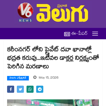
ఈ-పేపర్
కరీంనగర్ లోని ప్రైవేట్ దవా ఖానాల్లో
భద్రత కరువు...ఇటీవల డాక్లర్ల నిర్లక్ష్యంతో
పెరిగిన మరణాలు
May 15, 2026
వెలుగు ఎక్స్‌క్లుసివ్