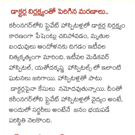
డాక్టర్ల నిర్లక్ష్యంతో పెరిగిన మరణాలు..
కరీంనగర్‌‌‌‌లోని ప్రైవేట్ హాస్పిటళ్లలో డాక్లర్ల నిర్లక్ష్యం
కారణంగా పేషెంట్లు చనిపోవడం, మృతుల
బంధువులు ఆందోళనకు దిగడం ఇటీవల
నిత్యకృత్యంగా మారింది. ఇటీవల మెడికవర్
హాస్పిటల్, యశోదకృష్ణ హాస్పిటల్స్ లో ఇలాంటి
ఘటనలు జరిగాయి. హాస్పిటళ్లతో పాటు
డాక్టర్లపైనా కేసులు నమోదవుతున్నాయి. దీంతో
కరీంనగర్‌‌‌‌లోని ప్రైవేట్ హాస్పిటళ్లలో వైద్యం అంటే,
అందులో సర్జరీలు అంటేనే జనం భయపడే
పరిస్థితి నెలకొంది.