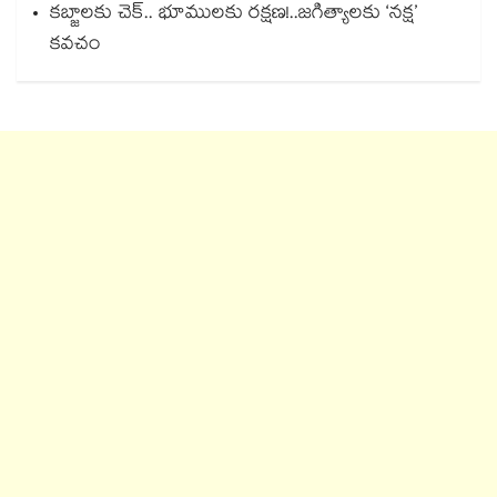
కబ్జాలకు చెక్.. భూములకు రక్షణ!..జగిత్యాలకు ‘నక్ష’
కవచం