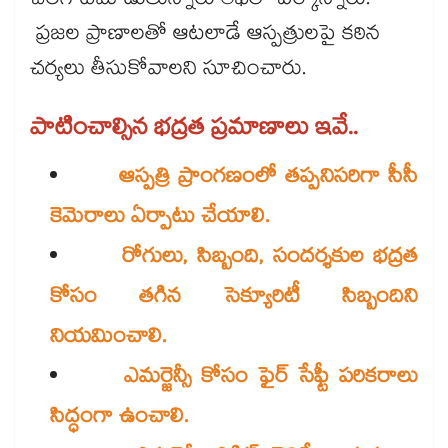
చెలగాటమాడుతున్నారు లేఖలో పేర్కొన్నారు.
ప్రజల ప్రాణాలతో ఆటలాడే ఆస్పత్రులపై కఠిన
చర్యలు తీసుకోవాలని సూచించారు.
పాటించాల్సిన భద్రత ప్రమాణాలు ఇవే..
ఆస్పత్రి ప్రాంగణంలో తప్పనిసరిగా సీసీ
కెమెరాలు ఏర్పాటు చేయాలి.
రోగులు, సిబ్బంది, సందర్శకుల భద్రత
కోసం తగిన సెక్యూరిటీ సిబ్బందిని
నియమించాలి.
ఎమర్జెన్సీ కోసం ఫైర్ సేఫ్టీ పరికరాలు
సిద్ధంగా ఉంచాలి.