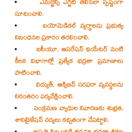
ఎమర్జెన్సీ ఎగ్జిట్ తెలిసేలా స్పష్టంగా
సూచించాలి.
బయోమెడికల్ వ్యర్థాలను ప్రభుత్వ
నిబంధనల ప్రకారం తరలించాలి.
ఐసీయూ, ఆపరేషన్ థియేటర్ వంటి
కీలక విభాగాల్లో ప్రత్యేక భద్రతా ప్రమాణాలు
పాటించాలి.
విద్యుత్, ఆక్సిజన్ సరఫరా వ్యవస్థలను
నిరంతరం పర్యవేక్షించాలి.
సంక్రమణ వ్యాధుల నివారణకు శుభ్రత,
శానిటైజేషన్ చర్యలు కచ్చితంగా చేపట్టాలి.