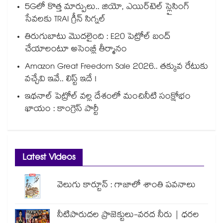
5Gలో కొత్త మార్పులు.. జియో, ఎయిర్‌టెల్ స్లైసింగ్
సేవలకు TRAI గ్రీన్ సిగ్నల్
తిరుగుబాటు మొదలైంది : E20 పెట్రోల్ బంద్
చేయాలంటూ అసెంబ్లీ తీర్మానం
Amazon Great Freedom Sale 2026.. తక్కువ రేటుకు
వచ్చేవి ఇవే.. లిస్ట్ ఇదే !
ఇథనాల్ పెట్రోల్ వల్ల దేశంలో మంచినీటి సంక్షోభం
ఖాయం : కాంగ్రెస్ పార్టీ
Latest Videos
వెలుగు కార్టూన్ : గాజాలో శాంతి పవనాలు
నీటిపారుదల ప్రాజెక్టులు-వరద నీరు | ధరల