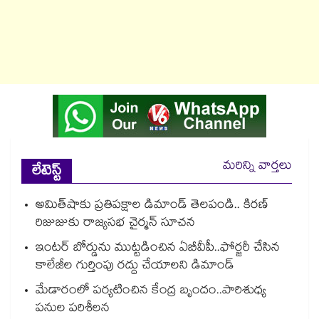
మరిన్ని వార్తలు
లేటెస్ట్
అమిత్‌‌‌‌షాకు ప్రతిపక్షాల డిమాండ్‌‌‌‌ తెలపండి.. కిరణ్
రిజుజుకు రాజ్యసభ చైర్మన్ సూచన
ఇంటర్ బోర్డును ముట్టడించిన ఏబీవీపీ..ఫోర్జరీ చేసిన
కాలేజీల గుర్తింపు రద్దు చేయాలని డిమాండ్
మేడారంలో పర్యటించిన కేంద్ర బృందం..పారిశుధ్య
పనుల పరిశీలన