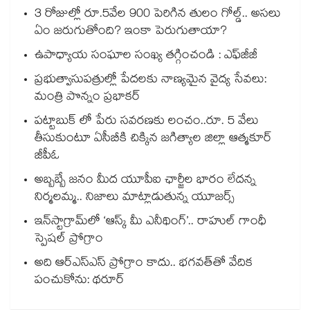
3 రోజుల్లో రూ.5వేల 900 పెరిగిన తులం గోల్డ్.. అసలు
ఏం జరుగుతోంది? ఇంకా పెరుగుతాయా?
ఉపాధ్యాయ సంఘాల సంఖ్య తగ్గించండి : ఎఫ్‌‌జీజీ
ప్రభుత్వాసుపత్రుల్లో పేదలకు నాణ్యమైన వైద్య సేవలు:
మంత్రి పొన్నం ప్రభాకర్
పట్టాబుక్ లో పేరు సవరణకు లంచం..రూ. 5 వేలు
తీసుకుంటూ ఏసీబీకి చిక్కిన జగిత్యాల జిల్లా ఆత్మకూర్
జీపీఓ
అబ్బబ్బే జనం మీద యూపీఐ ఛార్జీల భారం లేదన్న
నిర్మలమ్మ.. నిజాలు మాట్లాడుతున్న యూజర్స్
ఇన్‌‌‌‌స్టాగ్రామ్‌‌‌‌లో ‘ఆస్క్ మీ ఎనీథింగ్’.. రాహుల్ గాంధీ
స్పెషల్ ప్రోగ్రాం
అది ఆర్ఎస్ఎస్ ప్రోగ్రాం కాదు.. భగవత్‌‌తో వేదిక
పంచుకోను: థరూర్