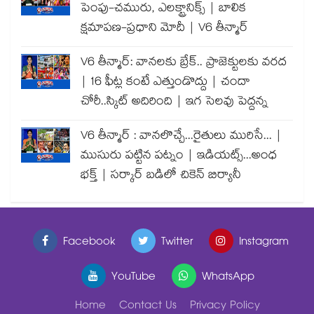
పెంపు-చమురు, ఎలక్ట్రానిక్స్ | బాలిక
క్షమాపణ-ప్రధాని మోదీ | V6 తీన్మార్
V6 తీన్మార్: వానలకు బ్రేక్.. ప్రాజెక్టులకు వరద
| 16 ఫీట్ల కంటే ఎత్తుండొద్దు | చందా
చోరీ..స్కిట్ అదిరింది | ఇగ సెలవు పెద్దన్న
V6 తీన్మార్ : వానలొచ్చే...రైతులు మురిసే... |
ముసురు పట్టిన పట్నం | ఇడియట్స్...అంధ
భక్త్ | సర్కార్ బడిలో చికెన్ బిర్యానీ
Facebook
Twitter
Instagram
YouTube
WhatsApp
Home
Contact Us
Privacy Policy