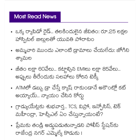
Most Read News
ఒక్క ర్యాపిడో రైడ్.. తలకిందులైన జీవితం: రూ.25 లక్షల
హాస్పిటల్ బిల్లులతో యువతి పోరాటం
అమ్మవారి ముందు ఎలాంటి డ్రామాలు చేయలేదు: జోగిని
శ్యామల
జీతం లక్షా 60వేలు.. కట్టాల్సిన EMIలు లక్షా 85వేలు..
అప్పులు తీరేందుకు సలహాలు కోరిన టెక్కీ
ATMలో డబ్బు డ్రా చేస్తే క్యాష్ రాకుండానే అకౌంట్లో కట్
అయ్యాయ్.. న్యాయం చేసిన కోర్టు
గ్రాడ్యుయేట్లకు శుభవార్త.. TCS, విప్రో, ఇన్ఫోసిస్, టెక్
మహీంద్రా, హెచ్సీఎల్ ఏం చేస్తున్నాయంటే?
ప్రేమకు తండ్రి అడ్డుపడుతున్నాడని పోలీస్ స్టేషన్⁪కు
రాజేంద్ర నగర్ ఎమ్మెల్యే కొడుకు !