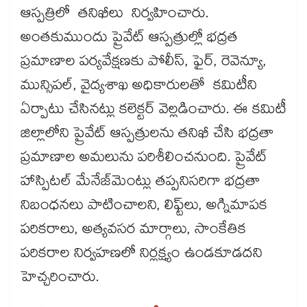
ఆస్పత్రిలో తనిఖీలు నిర్వహించారు.
అంతకుముందు ప్రైవేట్ ఆస్పత్రుల్లో భద్రత
ప్రమాణాల పర్యవేక్షణకు పోలీస్, ఫైర్, రెవెన్యూ,
మున్సిపల్, వైద్యశాఖ అధికారులతో కమిటీని
ఏర్పాటు చేసినట్లు కలెక్టర్ వెల్లడించారు. ఈ కమిటీ
జిల్లాలోని ప్రైవేట్ ఆస్పత్రులను తనిఖీ చేసి భద్రతా
ప్రమాణాల అమలును పరిశీలించనుంది. ప్రైవేట్​
హాస్పిటల్‌‌ మేనేజ్​మెంట్లు తప్పనిసరిగా భద్రతా
నిబంధనలు పాటించాలని, లిఫ్ట్‌‌లు, అగ్నిమాపక
పరికరాలు, అత్యవసర మార్గాలు, సాంకేతిక
పరికరాల నిర్వహణలో నిర్లక్ష్యం ఉండకూడదని
హెచ్చరించారు.