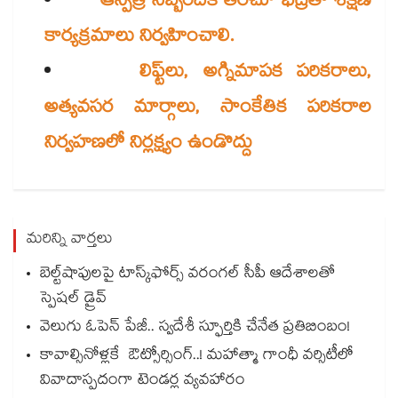
ఆస్పత్రి సిబ్బందికి తరచూ భద్రతా శిక్షణ
కార్యక్రమాలు నిర్వహించాలి.
లిఫ్ట్‌‌లు, అగ్నిమాపక పరికరాలు,
అత్యవసర మార్గాలు, సాంకేతిక పరికరాల
నిర్వహణలో నిర్లక్ష్యం ఉండొద్దు
మరిన్ని వార్తలు
బెల్ట్‌‌‌‌‌‌‌‌‌‌‌‌‌‌‌‌‌‌‌‌‌‌‌‌‌‌‌‌‌‌‌‌షాపులపై టాస్క్‌‌‌‌‌‌‌‌‌‌‌‌‌‌‌‌‌‌‌‌‌‌‌‌‌‌‌‌‌‌‌‌ఫోర్స్ వరంగల్‌‌‌‌‌‌‌‌‌‌‌‌‌‌‌‌‌‌‌‌‌‌‌‌‌‌‌‌‌‌‌‌ సీపీ ఆదేశాలతో
స్పెషల్ డ్రైవ్‌‌‌‌‌‌‌‌‌‌‌‌‌‌‌‌‌‌‌‌‌‌‌‌‌‌‌‌‌‌‌‌
వెలుగు ఓపెన్ పేజీ.. స్వదేశీ స్ఫూర్తికి చేనేత ప్రతిబింబం!
కావాల్సినోళ్లకే ఔట్సోర్సింగ్..! మహాత్మా గాంధీ వర్సిటీలో
వివాదాస్పదంగా టెండర్ల వ్యవహారం