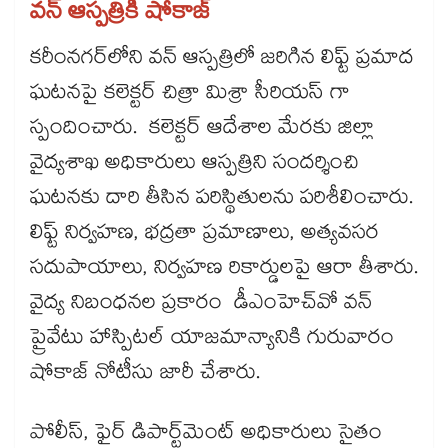
వన్ ఆస్పత్రికి షోకాజ్‌‌
కరీంనగర్‌‌లోని వన్ ఆస్పత్రిలో జరిగిన లిఫ్ట్ ప్రమాద
ఘటనపై కలెక్టర్ చిత్రా మిశ్రా సీరియస్ గా
స్పందించారు. కలెక్టర్ ఆదేశాల మేరకు జిల్లా
వైద్యశాఖ అధికారులు ఆస్పత్రిని సందర్శించి
ఘటనకు దారి తీసిన పరిస్థితులను పరిశీలించారు.
లిఫ్ట్ నిర్వహణ, భద్రతా ప్రమాణాలు, అత్యవసర
సదుపాయాలు, నిర్వహణ రికార్డులపై ఆరా తీశారు.
వైద్య నిబంధనల ప్రకారం డీఎంహెచ్‌‌వో వన్
ప్రైవేటు హాస్పిటల్‌‌ యాజమాన్యానికి గురువారం
షోకాజ్​ నోటీసు జారీ చేశారు.
పోలీస్, ఫైర్ డిపార్ట్​మెంట్ అధికారులు సైతం