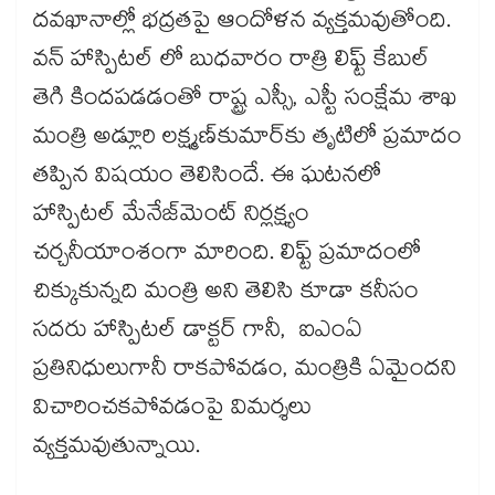
దవఖానాల్లో భద్రతపై ఆందోళన వ్యక్తమవుతోంది.
వన్ హాస్పిటల్ లో బుధవారం రాత్రి లిఫ్ట్ కేబుల్
తెగి కిందపడడంతో రాష్ట్ర ఎస్సీ, ఎస్టీ సంక్షేమ శాఖ
మంత్రి అడ్లూరి లక్ష్మణ్‌‌కుమార్‌‌‌‌కు తృటిలో ప్రమాదం
తప్పిన విషయం తెలిసిందే. ఈ ఘటనలో
హాస్పిటల్‌‌ మేనేజ్‌‌మెంట్‌‌ నిర్లక్ష్యం
చర్చనీయాంశంగా మారింది. లిఫ్ట్ ప్రమాదంలో
చిక్కుకున్నది మంత్రి అని తెలిసి కూడా కనీసం
సదరు హాస్పిటల్ డాక్టర్ గానీ, ఐఎంఏ
ప్రతినిధులుగానీ రాకపోవడం, మంత్రికి ఏమైందని
విచారించకపోవడంపై విమర్శలు
వ్యక్తమవుతున్నాయి.