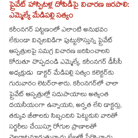
ప్రైవేట్ హాస్పిటళ్ల దోపిడీపై విచారణ జరపాలి:
ఎమ్మెల్యే మేడిపల్లి సత్యం
కరీంనగర్ పట్టణంలో ఎలాంటి అనుభవం
లేకుండా విచ్చలవిడిగా పుట్టుకొస్తున్న ప్రైవేట్
ఆస్పత్రులపై సమగ్ర విచారణ జరిపించాలని
కోరుతూ చొప్పదండి ఎమ్మెల్యే, కరీంనగర్ డీసీసీ
అధ్యక్షుడు డాక్టర్ మేడిపల్లి సత్యం కలెక్టర్‌‌‌‌కు
గురువారం లెటర్​రాశారు. కరీంనగర్‌‌లో చాలా
ప్రైవేట్ ఆస్పత్రుల్లో సదుపాయాలు అత్యంత
దయనీయంగా ఉన్నాయని, అర్హత లేని డాక్టర్లు,
తక్కువ జీతాలకు సిబ్బందిని పెట్టుకుని వారితో
సర్జరీలు చేయిస్తూ రోగుల ప్రాణాలతో