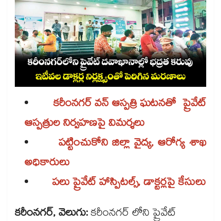
కరీంనగర్‌‌‌‌ వన్ ఆస్పత్రి ఘటనతో ప్రైవేట్
ఆస్పత్రుల నిర్వహణపై విమర్శలు
పట్టించుకోని జిల్లా వైద్య, ఆరోగ్య శాఖ
అధికారులు
పలు ప్రైవేట్ హాస్పిటల్స్, డాక్టర్లపై కేసులు
కరీంనగర్, వెలుగు:
కరీంనగర్ లోని ప్రైవేట్