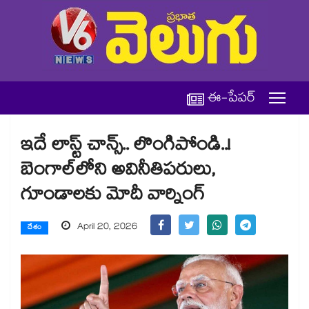
ఈ-పేపర్
ఇదే లాస్ట్ చాన్స్.. లొంగిపోండి..!
బెంగాల్‌‌‌‌‌‌‌‌‌‌‌‌‌‌‌‌లోని అవినీతిపరులు,
గూండాలకు మోదీ వార్నింగ్
April 20, 2026
దేశం