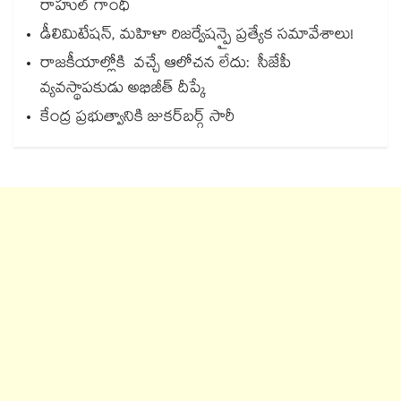
రాహుల్ గాంధీ
డీలిమిటేషన్, మహిళా రిజర్వేషన్పై ప్రత్యేక సమావేశాలు!
రాజకీయాల్లోకి వచ్చే ఆలోచన లేదు: సీజేపీ
వ్యవస్థాపకుడు అభిజీత్ దీప్కే
కేంద్ర ప్రభుత్వానికి జుకర్‌‌‌‌‌‌‌‌‌‌‌‌‌‌‌‌‌‌‌‌‌‌‌‌‌‌‌‌‌‌‌‌బర్గ్ సారీ