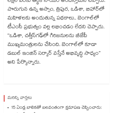
లక్షల వరకు ఆర్థిక సాయం అందిస్తామని చెప్పారు.
పొరుగున ఉన్న అస్సాం, త్రిపుర, ఒడిశా, బిహార్‌‌‌‌‌‌‌‌‌‌‌‌‌‌‌‌లో
మహిళలకు అందుతున్న పథకాలు.. బెంగాల్‌‌‌‌‌‌‌‌‌‌‌‌‌‌‌‌లో
టీఎంసీ ప్రభుత్వం వల్ల లభించడం లేదని చెప్పారు.
‘‘ఒడిశా, చత్తీస్‌‌‌‌‌‌‌‌‌‌‌‌‌‌‌‌గఢ్‌‌‌‌‌‌‌‌‌‌‌‌‌‌‌‌లో గిరిజనులను బీజేపీ
ముఖ్యమంత్రులను చేసింది. బెంగాల్‌‌‌‌‌‌‌‌‌‌‌‌‌‌‌‌లో కూడా
డబుల్ ఇంజిన్ సర్కార్ వస్తేనే అభివృద్ధి సాధ్యం”
అని పేర్కొన్నారు.
మరిన్ని వార్తలు
15 ఏండ్ల బాలికతో బలవంతంగా క్షమాపణ చెప్పించారు: