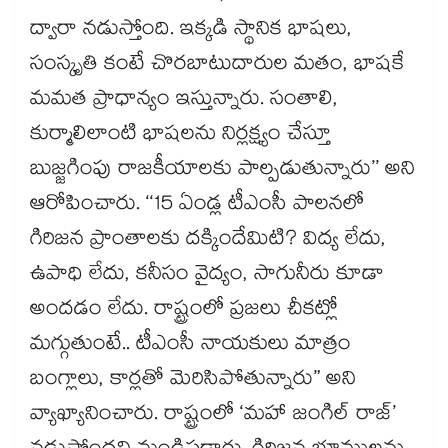
ద్వారా నడుస్తోంది. ఇక్కడి స్థానిక భాషలు,
సంస్కృతి కంటే చొరబాటుదారుల మతం, భాషకే
మమత ప్రాధాన్యం ఇస్తున్నారు. సంతాలి,
కుర్మాలిలాంటి భాషలను నిర్లక్ష్యం చేస్తూ
బుజ్జగింపు రాజకీయాలకు పాల్పడుతున్నారు’’ అని
ఆరోపించారు. ‘‘15 ఏండ్ల టీఎంసీ పాలనలో
గిరిజన ప్రాంతాలకు దక్కిందేమిటి? విద్య లేదు,
ఉపాధి లేదు, కనీసం వైద్యం, సాగునీరు కూడా
అందడం లేదు. రాష్ట్రంలో ప్రజలు చీకట్లో
మగ్గుతుంటే.. టీఎంసీ నాయకులు మాత్రం
బంగ్లాలు, కార్లతో మెరిసిపోతున్నారు” అని
వ్యాఖ్యానించారు. రాష్ట్రంలో ‘మహా జంగిల్ రాజ్’