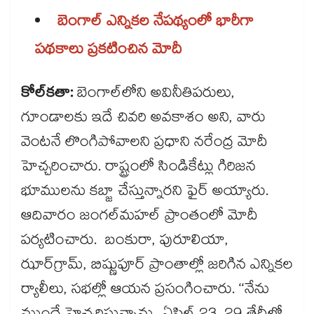
బెంగాల్‌‌‌‌‌‌‌‌‌‌‌‌‌‌‌‌ ఎన్నికల నేపథ్యంలో భారీగా
పథకాలు ప్రకటించిన మోదీ
కోల్‌‌‌‌‌‌‌‌‌‌‌‌‌‌‌‌కతా:
బెంగాల్‌‌‌‌‌‌‌‌‌‌‌‌‌‌‌‌లోని అవినీతిపరులు,
గూండాలకు ఇదే చివరి అవకాశం అని, వారు
వెంటనే లొంగిపోవాలని ప్రధాని నరేంద్ర మోదీ
హెచ్చరించారు. రాష్ట్రంలో సిండికేట్లు గిరిజన
భూములను కబ్జా చేస్తున్నారని ఫైర్​ అయ్యారు.
ఆదివారం జంగల్‌‌‌‌‌‌‌‌‌‌‌‌‌‌‌‌మహల్ ప్రాంతంలో మోదీ
పర్యటించారు. బంకురా, పురూలియా,
ఝార్‌‌‌‌‌‌‌‌‌‌‌‌‌‌‌‌‌‌‌‌‌‌‌‌‌‌‌‌‌‌‌‌గ్రామ్, బిష్ణుపూర్‌‌‌‌‌‌‌‌‌‌‌‌‌‌‌‌‌‌‌‌‌‌‌‌‌‌‌‌‌‌‌‌ ప్రాంతాల్లో జరిగిన ఎన్నికల
ర్యాలీలు, సభల్లో ఆయన ప్రసంగించారు. ‘‘నేను