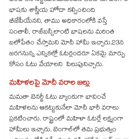
దించాలని నిర్ణయించుకుందని తెలిపారు. బెంగాలీ
భాషకు శాస్త్రీయ హోదా కల్పించింది
బీజేపీయేనని, తాము అధికారంలోకి వస్తే
సంతాలీ, రాజ్‌‌‌‌‌‌‌‌‌‌‌‌‌‌‌‌బన్షీలాంటి భాషలను మరింత
బలోపేతం చేస్తామని మోదీ హామీ ఇచ్చారు.23న
జరగనున్న ఎన్నికల్లో ఓటర్లందరూ ఏకమై మార్పు
కోసం ఓటు వేయాలని పిలుపునిచ్చారు.
మహిళలపై మోదీ వరాల జల్లు
మమతా బెనర్జీ ఓటు బ్యాంకుగా భావించే
మహిళలను ఆకట్టుకునేలా మోదీ భారీ వరాలు
ప్రకటించారు. రాష్ట్రంలో మహిళా ఓటర్లే లక్ష్యంగా
హామీలు ఇచ్చారు. బెంగాల్‌‌‌‌‌‌‌‌‌‌‌‌‌‌‌‌లో తమ ప్రభుత్వం