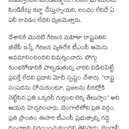
నడుస్తోందని మండిపడ్డారు. గిరిజన భూములను
సిండికేట్లు కబ్జా చేస్తున్నాయని, లంచం లేనిదే ఏ
పనీ కావడం లేదని ధ్వజమెత్తారు.
దేశానికి మొదటి గిరిజన మహిళా రాష్ట్రపతిని
బీజేపీ ఇస్తే, గిరిజన వ్యతిరేక టీఎంసీ ఆమెను
అవమానించిందని విమర్శించారు. బొగ్గు
కుంభకోణానికి పాల్పడుతున్న వారిని విడిచిపెట్టే
ప్రసక్తే లేదని ప్రధాని మోదీ స్పష్టం చేశారు. ‘‘రాష్ట్ర
సంపదను దోచుకుంటూ, ప్రజలను చీకట్లోకి
నెట్టేసిన ప్రతి ఒక్కరినీ గుర్తించి లెక్క తేలుస్తాం’’ అని
ఆయన హెచ్చరించారు. బెంగాల్‌‌‌‌‌‌‌‌‌‌‌‌‌‌‌‌లోని ప్రతి వర్గం,
ప్రతి ప్రాంతం ఈసారి టీఎంసీ ప్రభుత్వాన్ని గద్దె