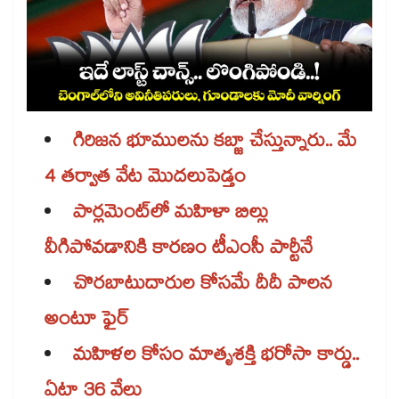
గిరిజన భూములను కబ్జా చేస్తున్నారు.. మే
4 తర్వాత వేట మొదలుపెడ్తం
పార్లమెంట్‌‌‌‌‌‌‌‌‌‌‌‌‌‌‌‌లో మహిళా బిల్లు
వీగిపోవడానికి కారణం టీఎంసీ పార్టీనే
చొరబాటుదారుల కోసమే దీదీ పాలన
అంటూ ఫైర్​
మహిళల కోసం మాతృశక్తి భరోసా కార్డు..
ఏటా 36 వేలు