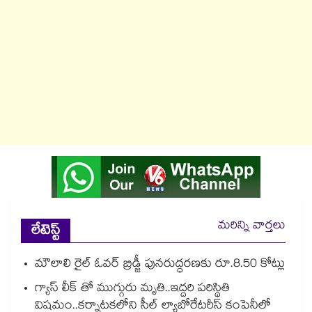
మరిన్ని వార్తలు
లేటెస్ట్
మౌలాలి రైల్ ఓవర్ బ్రిడ్జీ పునరుద్ధరణకు రూ.8.50 కోట్లు
గ్యాస్ లీక్ తో ముగ్గురు మృతి..ఇద్దరి పరిస్థితి
విషమం..కర్నాటకలోని సీల్ ల్యాబోరేటరీస్ కంపెనీలో