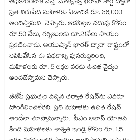
అధికారంలోకి వస్తే మాతృశక్తి భరోసా కార్డ్ ద్వారా
ప్రతి నిరుపేద మహిళకు ఏడాదికి రూ. 36,000
అందిస్తామని చెప్పారు. ఆడపిల్లల చదువు కోసం
రూ.50 వేలు, గర్భిణులకు రూ.21వేలు సాయం
ప్రకటించారు. ఆయుష్మాన్ భారత్ ద్వారా రాష్ట్రంలో
నిలిపివేసిన ఈ పథకాన్ని పునరుద్ధరించి,
మహిళలకు రూ. 5 లక్షల వరకు ఉచిత వైద్యం
అందజేస్తామని చెప్పారు.
బీజేపీ ప్రభుత్వం వచ్చిన తర్వాత రేషన్‌‌‌‌‌‌‌‌‌‌‌‌‌‌‌‌ను ఎవరూ
దొంగిలించలేరని, ప్రతి మహిళకు ఉచిత రేషన్​
అందేలా చూస్తామన్నారు. పీఎం ఆవాస్ యోజన
కింద మహిళలకు శాశ్వత ఇండ్ల కోసం రూ. 1.5