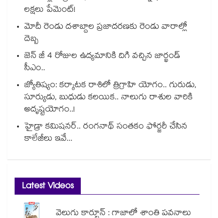
లక్షలు పేమెంట్!
మోదీ రెండు దశాబ్దాల ప్రజాదరణకు రెండు వారాల్లో
దెబ్బ
జెన్ జీ 4 రోజుల ఉద్యమానికి దిగి వచ్చిన జార్ఖండ్
సీఎం..
జ్యోతిష్యం: కర్కాటక రాశిలో త్రిగ్రాహి యోగం.. గురుడు,
సూర్యుడు, బుధుడు కలయిక.. నాలుగు రాశుల వారికి
అదృష్టయోగం..!
హైడ్రా కమిషనర్.. రంగనాథ్ సంతకం ఫోర్జరీ చేసిన
కాలేజీలు ఇవే...
Latest Videos
వెలుగు కార్టూన్ : గాజాలో శాంతి పవనాలు