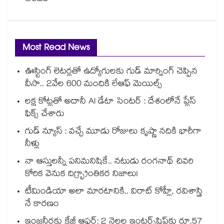
Most Read News
ఊస్టింగ్ లెటర్లతో ఉద్యోగులకు గుడ్ మార్నింగ్ చెప్పిన
వీసా.. 2వేల 600 మందికి లేఆఫ్ మెయిల్స్
లక్ష కోట్లతో అదానీ AI డేటా సెంటర్ : దేశంలోనే ప్లేస్
ఫిక్స్ చేశారు
గుడ్ న్యూస్ : వచ్చే మూడు రోజులు కృష్ణా నదికి భారీగా
నీళ్లు
నా ఆస్తులన్నీ పనిమనిషికే.. నటుడు రంగనాథ్ చివరి
కోరిక వెనుక దిగ్భ్రాంతికర నిజాలు!
టీమిండియా అలా మారటానికి.. విరాట్ కోహ్లీ, రవిశాస్త్రి
నే కారణం
ఇంజనీర్లకు క్రేజీ ఆఫర్: 2 నెలల ఇంటర్న్‌షిప్‌కు రూ.57