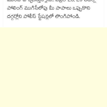
ముందే హెచ్చరిస్తున్నాను.. ఏప్రిల్ 23, 29 తేదీల్లో
పోలింగ్ ముగిసేలోపు మీ పాపాలు ఒప్పుకొని
దగ్గర్లోని పోలీస్ స్టేషన్లలో లొంగిపోండి.