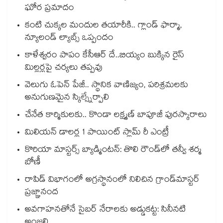
ఘోర ప్రమాదం
కంటి చుక్కల మందుల తయారీకి.. గ్లాండ్ ఫార్మా,
న్యూలండ్ ల్యాబ్స్ ఒప్పందం
కాళేశ్వరం పాపం కేసీఆర్ దే..బియ్యం బుక్కిన రైస్
మిల్లర్లపై చర్యలు తప్పవు
వెలుగు ఓపెన్ పేజీ.. స్థానిక వాణిజ్యం, పరిశ్రమలకు
అనుగుణమైన స్కిల్స్నేర్పాలి
చేనేత కార్మికులకు.. కొండా లక్ష్మణ్ బాపూజీ పురస్కారాలు
మిలియన్‌‌‌‌‌‌‌‌‌‌‌‌‌‌‌‌ డాలర్ల 1 పాయింట్‌‌‌‌‌‌‌‌‌‌‌‌‌‌‌‌ స్లామ్‌‌‌‌‌‌‌‌‌‌‌‌‌‌‌‌ రీ ఎంట్రీ
కొరియా మాస్టర్స్ బ్యాడ్మింటన్: తొలి రౌండ్‌లో తన్వీ శర్మ
బోణీ
రాపిడ్ విభాగంలో అగ్రస్థానంలో నిలిచిన గ్రాండ్‌మాస్టర్
ప్రజ్ఞానంద
అవగాహనతోనే సైబర్ నేరాలకు అడ్డుకట్ట: సినీనటి
అంజలి