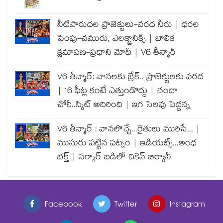
నీటిపారుదల ప్రాజెక్టులు-వరద నీరు | ధరల
పెంపు-చమురు, ఎలక్ట్రానిక్స్ | బాలిక
క్షమాపణ-ప్రధాని మోదీ | V6 తీన్మార్
V6 తీన్మార్: వానలకు బ్రేక్.. ప్రాజెక్టులకు వరద
| 16 ఫీట్ల కంటే ఎత్తుండొద్దు | చందా
చోరీ..స్కిట్ అదిరింది | ఇగ సెలవు పెద్దన్న
V6 తీన్మార్ : వానలొచ్చే...రైతులు మురిసే... |
ముసురు పట్టిన పట్నం | ఇడియట్స్...అంధ
భక్త్ | సర్కార్ బడిలో చికెన్ బిర్యానీ
Facebook
Twitter
Instagram