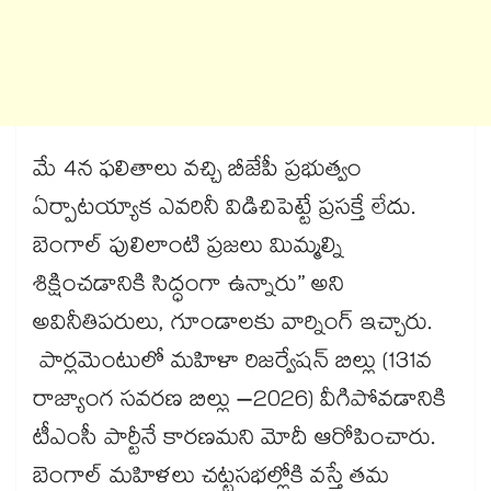
మే 4న ఫలితాలు వచ్చి బీజేపీ ప్రభుత్వం
ఏర్పాటయ్యాక ఎవరినీ విడిచిపెట్టే ప్రసక్తే లేదు.
బెంగాల్ పులిలాంటి ప్రజలు మిమ్మల్ని
శిక్షించడానికి సిద్ధంగా ఉన్నారు” అని
అవినీతిపరులు, గూండాలకు వార్నింగ్‌‌‌‌‌‌‌‌‌‌‌‌‌‌‌‌ ఇచ్చారు.
పార్లమెంటులో మహిళా రిజర్వేషన్ బిల్లు (131వ
రాజ్యాంగ సవరణ బిల్లు –2026) వీగిపోవడానికి
టీఎంసీ పార్టీనే కారణమని మోదీ ఆరోపించారు.
బెంగాల్ మహిళలు చట్టసభల్లోకి వస్తే తమ