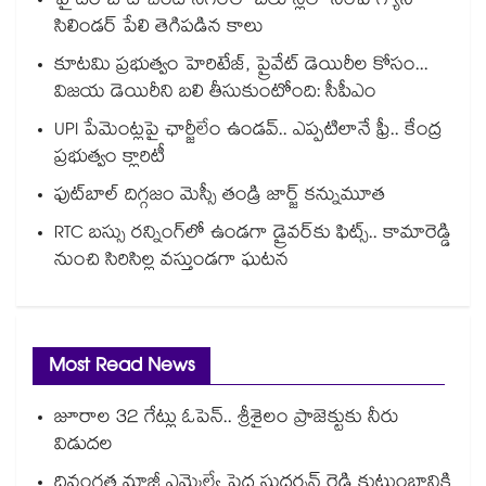
హైదరాబాద్⁪ చందానగర్⁫లో బెలూన్లలో నింపే గ్యాస్
సిలిండర్ పేలి తెగిపడిన కాలు
కూటమి ప్రభుత్వం హెరిటేజ్, ప్రైవేట్ డెయిరీల కోసం...
విజయ డెయిరీని బలి తీసుకుంటోంది: సీపీఎం
UPI పేమెంట్లపై ఛార్జీలేం ఉండవ్.. ఎప్పటిలానే ఫ్రీ.. కేంద్ర
ప్రభుత్వం క్లారిటీ
ఫుట్‎బాల్ దిగ్గజం మెస్సీ తండ్రి జార్జ్ కన్నుమూత
RTC బస్సు రన్నింగ్⁫లో ఉండగా డ్రైవర్‌కు ఫిట్స్.. కామారెడ్డి
నుంచి సిరిసిల్ల వస్తుండగా ఘటన
Most Read News
జూరాల 32 గేట్లు ఓపెన్.. శ్రీశైలం ప్రాజెక్టుకు నీరు
విడుదల
దివంగత మాజీ ఎమ్మెల్యే పెద్ద సుదర్శన్ రెడ్డి కుటుంబానికి