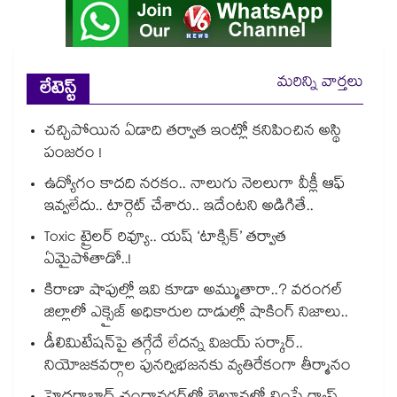
మరిన్ని వార్తలు
లేటెస్ట్
చచ్చిపోయిన ఏడాది తర్వాత ఇంట్లో కనిపించిన అస్థి
పంజరం !
ఉద్యోగం కాదది నరకం.. నాలుగు నెలలుగా వీక్లీ ఆఫ్
ఇవ్వలేదు.. టార్గెట్ చేశారు.. ఇదేంటని అడిగితే..
Toxic ట్రైలర్ రివ్యూ.. యష్ ‘టాక్సిక్’ తర్వాత
ఏమైపోతాడో..!
కిరాణా షాపుల్లో ఇవి కూడా అమ్ముతారా..? వరంగల్
జిల్లాలో ఎక్సైజ్ అధికారుల దాడుల్లో షాకింగ్ నిజాలు..
డీలిమిటేషన్‎పై తగ్గేదే లేదన్న విజయ్ సర్కార్..
నియోజకవర్గాల పునర్విభజనకు వ్యతిరేకంగా తీర్మానం