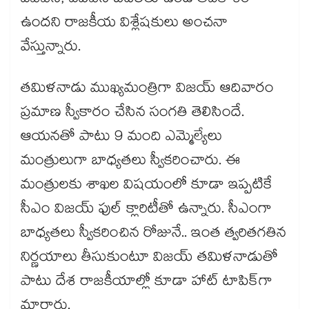
ఐఏఎస్, ఐపీఎస్ బదిలీలు ఉండే అవకాశం
ఉందని రాజకీయ విశ్లేషకులు అంచనా
వేస్తున్నారు.
తమిళనాడు ముఖ్యమంత్రిగా విజయ్ ఆదివారం
ప్రమాణ స్వీకారం చేసిన సంగతి తెలిసిందే.
ఆయనతో పాటు 9 మంది ఎమ్మెల్యేలు
మంత్రులుగా బాధ్యతలు స్వీకరించారు. ఈ
మంత్రులకు శాఖల విషయంలో కూడా ఇప్పటికే
సీఎం విజయ్ ఫుల్ క్లారిటీతో ఉన్నారు. సీఎంగా
బాధ్యతలు స్వీకరించిన రోజునే.. ఇంత త్వరితగతిన
నిర్ణయాలు తీసుకుంటూ విజయ్ తమిళనాడుతో
పాటు దేశ రాజకీయాల్లో కూడా హాట్ టాపిక్⁬గా
మారారు.