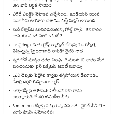
BRS భారీ ఆర్థిక సాయం
ఎగిరే ఎలక్ట్రిక్ వెహికల్ వచ్చేసింది.. ఇండియన్ యువ
ఇంజనీరు తయారు చేశాడు.. టెస్ట్ సక్సెస్ అయింది
మిడిల్‌క్లాస్‌ని కలవరపెడుతున్న గోల్డ్ ర్యాలీ.. శనివారం
గ్రాముకు ఎంత పెరిగిందంటే?
నా వైకల్యం చూసి రైడ్స్ క్యాన్సిల్ చేస్తున్నరు.. కన్నీళ్లు
తెప్పిస్తున్న హైదరాబాద్ రాపిడో రైడర్ గాథ
త్వరలోనే మద్యం ధ‌‌ర‌‌ల పెంపు!..8 నుంచి 10 శాతం మేర
పెంచేందుకు ప్రైస్ ఫిక్సేష‌‌న్ క‌‌మిటీ సిఫార్సు
E20 దెబ్బకు పెట్రోల్ కార్లకు తగ్గిపోయిన డిమాండ్..
డీలర్ల దగ్గర కుప్పలుగా స్టాక్
ఎస్సారెస్పీపై ఆశలు..80 టీఎంసీలకు గాను
రిజర్వాయర్‌‌‌‌‌‌‌‌‌‌‌‌‌‌‌‌లో 40 టీఎంసీల నీరు
Samantha: కన్నీళ్లు పెట్టుకున్న సమంత.. వైరల్ వీడియో
చూసి ఫ్యాన్స్ ఎమోషనల్!