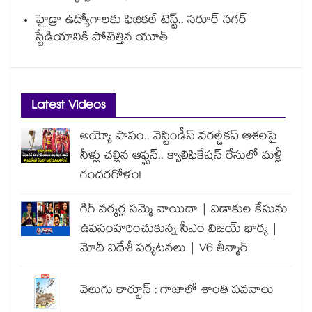
హైడ్రా ఉద్యోగాలకు ఫిజికల్ టెస్ట్.. సరూర్ నగర్
స్టేడియానికి పోటెత్తిన యూత్
Latest Videos
అయ్యో పాపం.. వెస్టిండీస్ వరల్డ్‌కప్ ఆశలపై
నీళ్లు చల్లిన ఆఫ్ఘన్.. క్వాలిఫికేషన్ రేసులో మళ్లీ
గందరగోళం!
గిగ్ వర్కర్ల సమ్మె వాయిదా | విడాకుల కేసును
ఉపసంహరించుకున్న సీఎం విజయ్ భార్య |
మోదీ విదేశీ పర్యటనలు | V6 తీన్మార్
వెలుగు కార్టూన్ : గాజాలో శాంతి పవనాలు