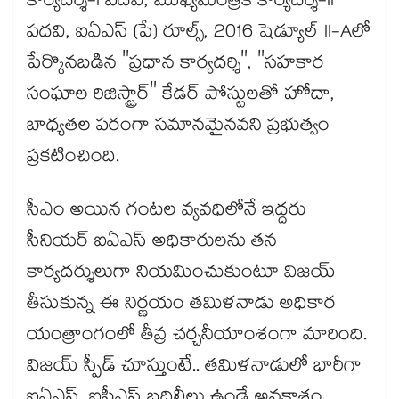
కార్యదర్శి-I పదవి, ముఖ్యమంత్రికి కార్యదర్శి-II
పదవి, ఐఏఎస్ (పే) రూల్స్, 2016 షెడ్యూల్ II-Aలో
పేర్కొనబడిన "ప్రధాన కార్యదర్శి", "సహకార
సంఘాల రిజిస్ట్రార్" కేడర్ పోస్టులతో హోదా,
బాధ్యతల పరంగా సమానమైనవని ప్రభుత్వం
ప్రకటించింది.
సీఎం అయిన గంటల వ్యవధిలోనే ఇద్దరు
సీనియర్ ఐఏఎస్ అధికారులను తన
కార్యదర్శులుగా నియమించుకుంటూ విజయ్
తీసుకున్న ఈ నిర్ణయం తమిళనాడు అధికార
యంత్రాంగంలో తీవ్ర చర్చనీయాంశంగా మారింది.
విజయ్ స్పీడ్ చూస్తుంటే.. తమిళనాడులో భారీగా