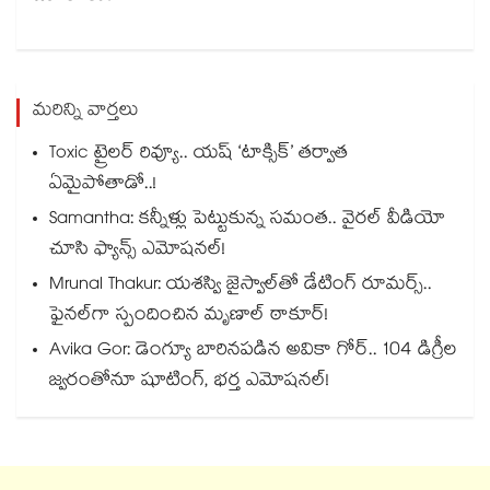
మరిన్ని వార్తలు
Toxic ట్రైలర్ రివ్యూ.. యష్ ‘టాక్సిక్’ తర్వాత
ఏమైపోతాడో..!
Samantha: కన్నీళ్లు పెట్టుకున్న సమంత.. వైరల్ వీడియో
చూసి ఫ్యాన్స్ ఎమోషనల్!
Mrunal Thakur: యశస్వి జైస్వాల్‌తో డేటింగ్ రూమర్స్‌..
ఫైనల్‌గా స్పందించిన మృణాల్ ఠాకూర్!
Avika Gor: డెంగ్యూ బారినపడిన అవికా గోర్.. 104 డిగ్రీల
జ్వరంతోనూ షూటింగ్, భర్త ఎమోషనల్!