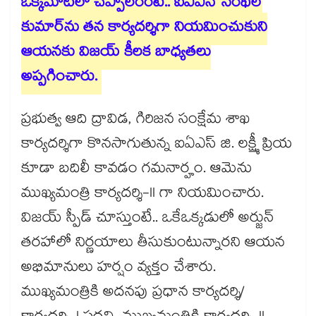
ఒక్కమాటలో చెప్పాలంంటే.. ఐఏఎస్ సెంథిల్
కుమార్⁪ను తన కార్యదర్శిగా నియమించుకుని
ఆయనకు విజయ్ కీలక బాధ్యతలు
అప్పగించారు.
ప్రభుత్వ ఆది ద్రావిడ, గిరిజన సంక్షేమ శాఖ
కార్యదర్శిగా కొనసాగుతున్న ఐఏఎస్ జి. లక్ష్మీ ప్రియ
కూడా బదిలీ కావడం గమనార్హం. ఆమెను
ముఖ్యమంత్రి కార్యదర్శి-II గా నియమించారు.
విజయ్ స్పీడ్ చూస్తుంటే.. ఒకేఒక్కడులో అర్జున్
తరహాలో నిర్ణయాలు తీసుకుంటున్నారని ఆయన
అభిమానులు హర్షం వ్యక్తం చేశారు.
ముఖ్యమంత్రికి అదనపు ప్రధాన కార్యదర్శి/