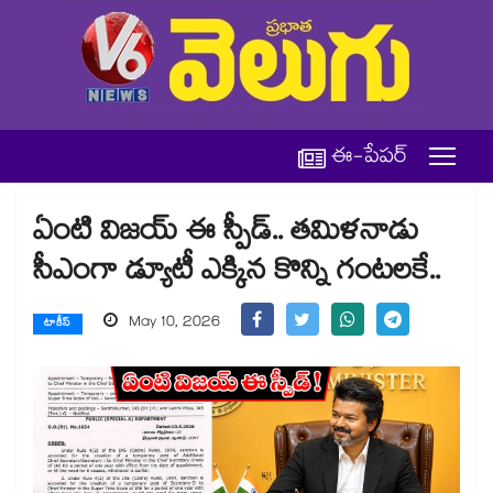
ఈ-పేపర్
ఏంటి విజయ్ ఈ స్పీడ్.. తమిళనాడు
సీఎంగా డ్యూటీ ఎక్కిన కొన్ని గంటలకే..
May 10, 2026
టాకీస్