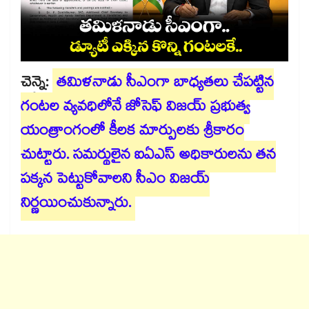
చెన్నై:
తమిళనాడు సీఎంగా బాధ్యతలు చేపట్టిన
గంటల వ్యవధిలోనే జోసెఫ్ విజయ్ ప్రభుత్వ
యంత్రాంగంలో కీలక మార్పులకు శ్రీకారం
చుట్టారు. సమర్థులైన ఐఏఎస్ అధికారులను తన
పక్కన పెట్టుకోవాలని సీఎం విజయ్
నిర్ణయించుకున్నారు.