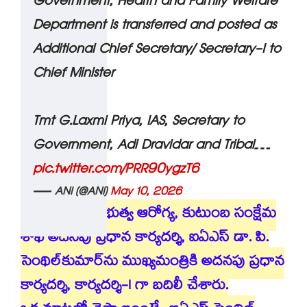
Government, Health and Family Welfare
Department is transferred and posted as
Additional Chief Secretary/ Secretary-I to
Chief Minister
Tmt G.Laxmi Priya, IAS, Secretary to
Government, Adi Dravidar and Tribal…
pic.twitter.com/PRR90ygzT6
— ANI (@ANI)
May 10, 2026
తమిళనాడు ప్రభుత్వ ఆరోగ్య, కుటుంబ సంక్షేమ
శాఖ అదనపు ప్రధాన కార్యదర్శి, ఐఏఎస్⁫ డా. పి.
సెంథిల్‌కుమార్⁭ను ముఖ్యమంత్రికి అదనపు ప్రధాన
కార్యదర్శి, కార్యదర్శి-I గా బదిలీ చేశారు.