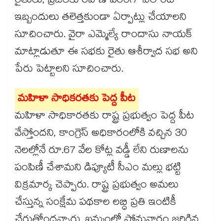
రైతులు, ప్రజలకు రవాణాపరంగా ఎలాంటి
ఇబ్బందులు తలెత్తకుండా ఏర్పాట్లు చేయాలని
సూచించారు. వైరా ఎమ్మెల్యే రాందాసు నాయక్
మాట్లాడుతూ ఈ సభకు రైతు ఆశీర్వాద సభ అని
పేరు పెట్టాలని సూచించారు.
మహిళా సాధికరతకు పెద్ద పీట
మహిళా సాధికారతకు రాష్ట్ర ప్రభుత్వం పెద్ద పీట
వేస్తోందని, కాంగ్రెస్ అధికారంలోకి వచ్చిన 30
నెలల్లోనే రూ.67 వేల కోట్ల వడ్డీ లేని రుణాలను
పంపిణీ చేశామని డిప్యూటీ సీఎం మల్లు భట్టి
విక్రమార్క చెప్పారు. రాష్ట్ర ప్రభుత్వం అమలు
చేస్తున్న సంక్షేమ పథకాల లబ్ధి ప్రతి ఇంటికీ
చేరుతోందన్నారు. ఖమ్మంలో సోమవారం జరిగిన