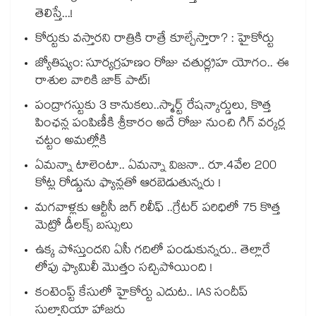
తెలిస్తే...!
కోర్టుకు వస్తారని రాత్రికి రాత్రే కూల్చేస్తారా? : హైకోర్టు
జ్యోతిష్యం: సూర్యగ్రహణం రోజు చతుర్గ్రహ యోగం.. ఈ
రాశుల వారికి జాక్ పాట్!
పంద్రాగస్టుకు 3 కానుకలు..స్మార్ట్ రేషన్కార్డులు, కొత్త
పింఛన్ల పంపిణీకి శ్రీకారం అదే రోజు నుంచి గిగ్ వర్కర్ల
చట్టం అమల్లోకి
ఏమన్నా టాలెంటా.. ఏమన్నా విజనా.. రూ.4వేల 200
కోట్ల రోడ్డును ఫ్యాన్లతో ఆరబెడుతున్నరు !
మగవాళ్లకు ఆర్టీసీ బిగ్ రిలీఫ్ ..గ్రేటర్ పరిధిలో 75 కొత్త
మెట్రో డీలక్స్ బస్సులు
ఉక్క పోస్తుందని ఏసీ గదిలో పండుకున్నరు.. తెల్లారే
లోపు ఫ్యామిలీ మొత్తం సచ్చిపోయింది !
కంటెంప్ట్ కేసులో హైకోర్టు ఎదుట.. IAS సందీప్
సుల్తానియా హాజరు