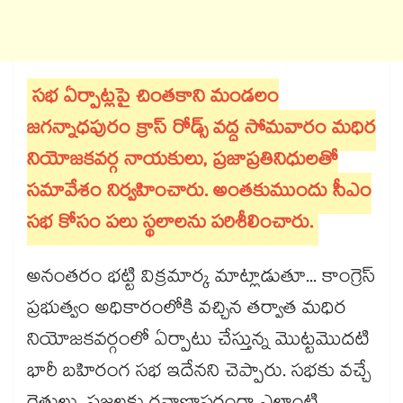
సభ ఏర్పాట్లపై చింతకాని మండలం
జగన్నాధపురం క్రాస్ రోడ్స్ వద్ద సోమవారం మధిర
నియోజకవర్గ నాయకులు, ప్రజాప్రతినిధులతో
సమావేశం నిర్వహించారు. అంతకుముందు సీఎం
సభ కోసం పలు స్థలాలను పరిశీలించారు.
అనంతరం భట్టి విక్రమార్క మాట్లాడుతూ... కాంగ్రెస్
ప్రభుత్వం అధికారంలోకి వచ్చిన తర్వాత మధిర
నియోజకవర్గంలో ఏర్పాటు చేస్తున్న మొట్టమొదటి
భారీ బహిరంగ సభ ఇదేనని చెప్పారు. సభకు వచ్చే