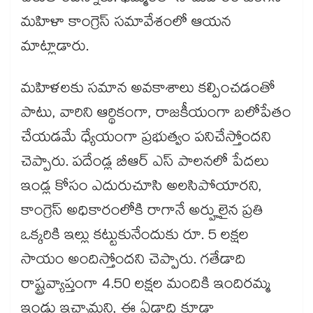
మహిళా కాంగ్రెస్ సమావేశంలో ఆయన
మాట్లాడారు.
మహిళలకు సమాన అవకాశాలు కల్పించడంతో
పాటు, వారిని ఆర్థికంగా, రాజకీయంగా బలోపేతం
చేయడమే ధ్యేయంగా ప్రభుత్వం పనిచేస్తోందని
చెప్పారు. పదేండ్ల బీఆర్ ఎస్ పాలనలో పేదలు
ఇండ్ల కోసం ఎదురుచూసి అలసిపోయారని,
కాంగ్రెస్ అధికారంలోకి రాగానే అర్హులైన ప్రతి
ఒక్కరికి ఇల్లు కట్టుకునేందుకు రూ. 5 లక్షల
సాయం అందిస్తోందని చెప్పారు. గతేడాది
రాష్ట్రవ్యాప్తంగా 4.50 లక్షల మందికి ఇందిరమ్మ
ఇండ్లు ఇచ్చామని, ఈ ఏడాది కూడా