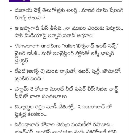
దుబాయ్ వెళ్లే తెలుగోళ్లకు అలర్ట్.. మారిన రూమ్ షేరింగ్‌
రూల్స్ తెలుసా?
ఆ జఫ్పాగాడి ఫేస్ తీసేసి.. నా ముఖం ఎందుకు పెట్టారు..
పాక్ మీడియాపై ఇర్ఫాన్ పఠాన్ ఆగ్రహం!
Vishwanath and Sons Trailer: ‘విశ్వనాథ్ అండ్ సన్స్’
ట్రైలర్ రిలీజ్.. మరో ఇంట్రెస్టింగ్ స్టోరీతో లక్కీ భాస్కర్
డైరెక్టర్
రేపటి (ఆగస్ట్ 8) నుంచి ర్యాపిడో, ఉబర్, స్విగ్గీ, జొమాటో,
బ్లింకిట్ బంద్ !
ఎగ్జామ్ 3 రోజుల ముందే నీట్ పేపర్ లీక్: సీబీఐ చార్జ్
షీట్‎లో చాలా సంచలనాలు
విద్యార్థుల రక్తం మోడీ చేతుల్లో... హుజురాబాద్ లో
స్టిక్కర్ల కలకలం...
సికింద్రాబాద్ బోనాల చెక్కుల పంపిణీలో రసాభాస..
బీఆర్ఎస్, కాంగ్రెస్ నాయకుల మధ్య ప్రోటోకాల్ లొల్లి