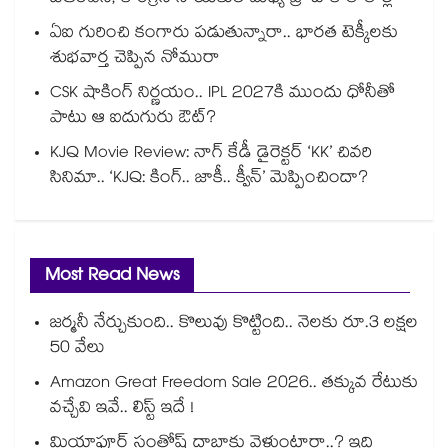
ఏఐ గురించి కంగారు పడుతున్నారా.. భారత టెక్కీలకు
శుభవార్త చెప్పిన నోమురా
CSK షాకింగ్ నిర్ణయం.. IPL 2027కి ముందు ధోనీతో
పాటు ఆ ఐదుగురు ఔట్?
KJQ Movie Review: నాగ్ కేడీ డైరెక్టర్ ‘KK’ చివరి
సినిమా.. ‘KJQ: కింగ్.. జాకీ.. క్వీన్’ మెప్పించిందా?
Most Read News
జర్మనీ నేర్చుకుంది.. కొలువు కొట్టింది.. నెలకు రూ.3 లక్షల
50 వేలు
Amazon Great Freedom Sale 2026.. తక్కువ రేటుకు
వచ్చేవి ఇవే.. లిస్ట్ ఇదే !
మియాపూర్ సంతోష్ దాబాకు వెళ్తుంటారా..? ఇది