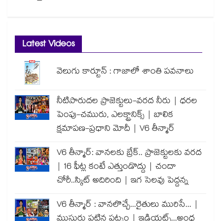
Latest Videos
వెలుగు కార్టూన్ : గాజాలో శాంతి పవనాలు
నీటిపారుదల ప్రాజెక్టులు-వరద నీరు | ధరల
పెంపు-చమురు, ఎలక్ట్రానిక్స్ | బాలిక
క్షమాపణ-ప్రధాని మోదీ | V6 తీన్మార్
V6 తీన్మార్: వానలకు బ్రేక్.. ప్రాజెక్టులకు వరద
| 16 ఫీట్ల కంటే ఎత్తుండొద్దు | చందా
చోరీ..స్కిట్ అదిరింది | ఇగ సెలవు పెద్దన్న
V6 తీన్మార్ : వానలొచ్చే...రైతులు మురిసే... |
ముసురు పట్టిన పట్నం | ఇడియట్స్...అంధ