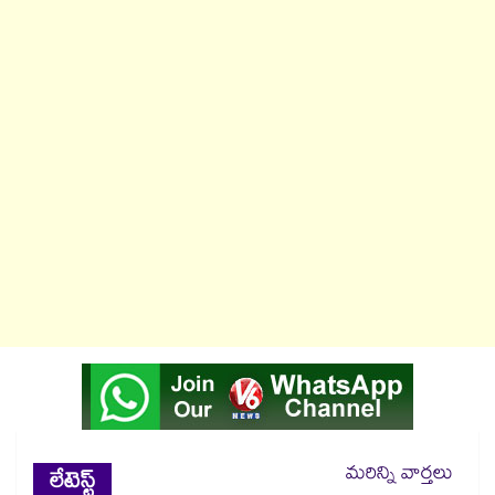
మరిన్ని వార్తలు
లేటెస్ట్