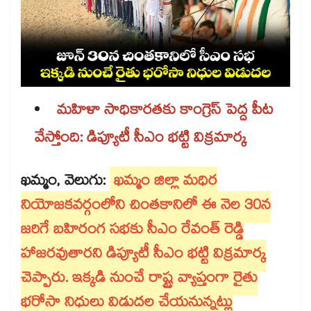
మహిళా సాధికారతకు కాంగ్రెస్ పెద్ద పీట
వేస్తోంది: డిప్యూటీ సీఎం భట్టి విక్రమార్క
ఖమ్మం, వెలుగు:
ఖమ్మం జిల్లా మధిర
నియోజకవర్గంలోని చింతకానిలో ఈ నెల 30న
జరిగే బహిరంగ సభకు సీఎం రేవంత్ రెడ్డి
హాజరవుతారని డిప్యూటీ సీఎం భట్టి విక్రమార్క
చెప్పారు. ఇక్కడి నుంచే రాష్ట్ర వ్యాప్తంగా రైతు
భరోసా నిధులు విడుదల చేయనున్నట్లు