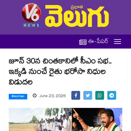
ఈ-పేపర్
జూన్ 30న చింతకానిలో సీఎం సభ..
ఇక్కడి నుంచే రైతు భరోసా నిధుల
విడుదల
June 23, 2026
తెలంగాణం