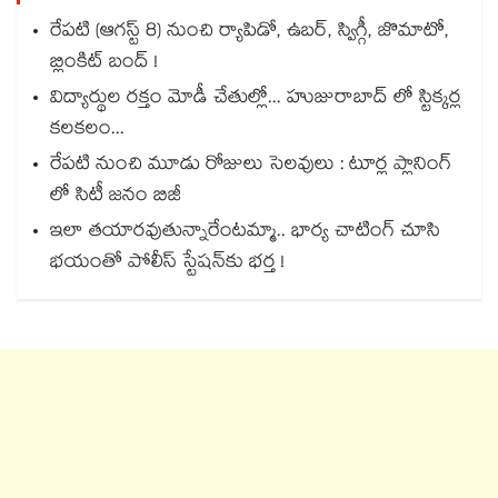
రేపటి (ఆగస్ట్ 8) నుంచి ర్యాపిడో, ఉబర్, స్విగ్గీ, జొమాటో,
బ్లింకిట్ బంద్ !
విద్యార్థుల రక్తం మోడీ చేతుల్లో... హుజురాబాద్ లో స్టిక్కర్ల
కలకలం...
రేపటి నుంచి మూడు రోజులు సెలవులు : టూర్ల ప్లానింగ్
లో సిటీ జనం బిజీ
ఇలా తయారవుతున్నారేంటమ్మా.. భార్య చాటింగ్ చూసి
భయంతో పోలీస్ స్టేషన్⁫కు భర్త !