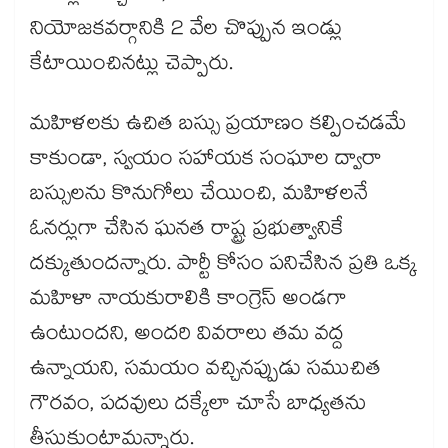
నియోజకవర్గానికి 2 వేల చొప్పున ఇండ్లు
కేటాయించినట్లు చెప్పారు.
మహిళలకు ఉచిత బస్సు ప్రయాణం కల్పించడమే
కాకుండా, స్వయం సహాయక సంఘాల ద్వారా
బస్సులను కొనుగోలు చేయించి, మహిళలనే
ఓనర్లుగా చేసిన ఘనత రాష్ట్ర ప్రభుత్వానికే
దక్కుతుందన్నారు. పార్టీ కోసం పనిచేసిన ప్రతి ఒక్క
మహిళా నాయకురాలికి కాంగ్రెస్ అండగా
ఉంటుందని, అందరి వివరాలు తమ వద్ద
ఉన్నాయని, సమయం వచ్చినప్పుడు సముచిత
గౌరవం, పదవులు దక్కేలా చూసే బాధ్యతను
తీసుకుంటామన్నారు.