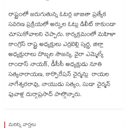
రాష్ట్రంలో జరుగుతున్న ఓటర్ల జాబితా ప్రత్యేక
సవరణ ప్రక్రియలో అర్హుల ఓట్లు డిలీట్ కాకుండా
చూసుకోవాలని చెప్పారు. కార్యక్రమంలో మహిళా
కాంగ్రెస్ రాష్ట్ర అధ్యక్షులు ఎర్రబెల్లి స్వర్ణ, జిల్లా
అధ్యక్షురాలు దొబ్బల సౌజన్య, వైరా ఎమ్మెల్యే
రాందాస్ నాయక్, డీసీసీ అధ్యక్షుడు నూతి
సత్యనారాయణ, కార్పొరేషన్ చైర్మన్లు రాయల
నాగేశ్వరరావు, నాయుడు సత్యం, సుడా చైర్మన్
పువాళ్ల దుర్గాప్రసాద్ పాల్గొన్నారు.
మరిన్ని వార్తలు