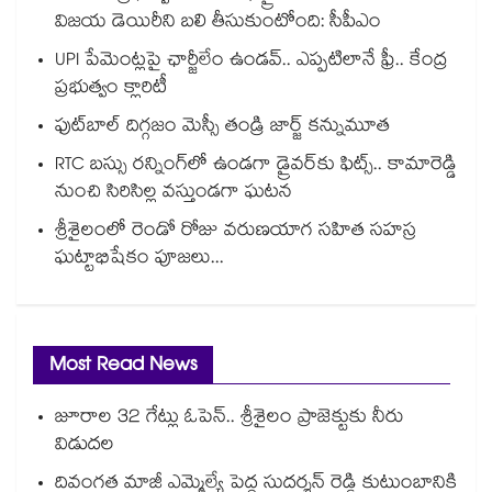
విజయ డెయిరీని బలి తీసుకుంటోంది: సీపీఎం
UPI పేమెంట్లపై ఛార్జీలేం ఉండవ్.. ఎప్పటిలానే ఫ్రీ.. కేంద్ర
ప్రభుత్వం క్లారిటీ
ఫుట్‎బాల్ దిగ్గజం మెస్సీ తండ్రి జార్జ్ కన్నుమూత
RTC బస్సు రన్నింగ్⁫లో ఉండగా డ్రైవర్‌కు ఫిట్స్.. కామారెడ్డి
నుంచి సిరిసిల్ల వస్తుండగా ఘటన
శ్రీశైలంలో రెండో రోజు వరుణయాగ సహిత సహస్ర
ఘట్టాభిషేకం పూజలు...
Most Read News
జూరాల 32 గేట్లు ఓపెన్.. శ్రీశైలం ప్రాజెక్టుకు నీరు
విడుదల
దివంగత మాజీ ఎమ్మెల్యే పెద్ద సుదర్శన్ రెడ్డి కుటుంబానికి