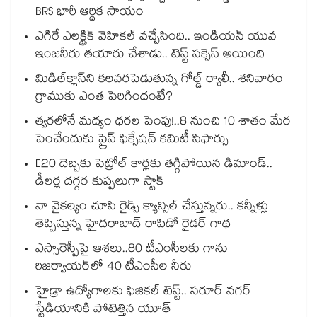
BRS భారీ ఆర్థిక సాయం
ఎగిరే ఎలక్ట్రిక్ వెహికల్ వచ్చేసింది.. ఇండియన్ యువ
ఇంజనీరు తయారు చేశాడు.. టెస్ట్ సక్సెస్ అయింది
మిడిల్‌క్లాస్‌ని కలవరపెడుతున్న గోల్డ్ ర్యాలీ.. శనివారం
గ్రాముకు ఎంత పెరిగిందంటే?
త్వరలోనే మద్యం ధ‌‌ర‌‌ల పెంపు!..8 నుంచి 10 శాతం మేర
పెంచేందుకు ప్రైస్ ఫిక్సేష‌‌న్ క‌‌మిటీ సిఫార్సు
E20 దెబ్బకు పెట్రోల్ కార్లకు తగ్గిపోయిన డిమాండ్..
డీలర్ల దగ్గర కుప్పలుగా స్టాక్
నా వైకల్యం చూసి రైడ్స్ క్యాన్సిల్ చేస్తున్నరు.. కన్నీళ్లు
తెప్పిస్తున్న హైదరాబాద్ రాపిడో రైడర్ గాథ
ఎస్సారెస్పీపై ఆశలు..80 టీఎంసీలకు గాను
రిజర్వాయర్‌‌‌‌‌‌‌‌‌‌‌‌‌‌‌‌లో 40 టీఎంసీల నీరు
హైడ్రా ఉద్యోగాలకు ఫిజికల్ టెస్ట్.. సరూర్ నగర్
స్టేడియానికి పోటెత్తిన యూత్