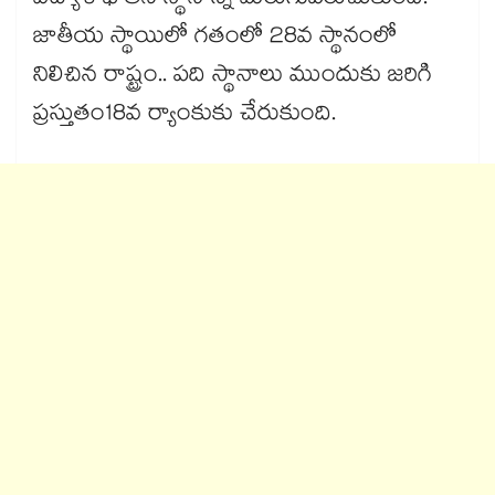
విద్యాశాఖ తన స్థానాన్ని మెరుగుపరుచుకుంది.
జాతీయ స్థాయిలో గతంలో 28వ స్థానంలో
నిలిచిన రాష్ట్రం.. పది స్థానాలు ముందుకు జరిగి
ప్రస్తుతం18వ ర్యాంకుకు చేరుకుంది.