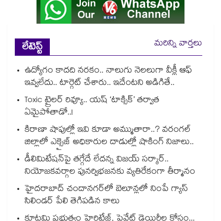
మరిన్ని వార్తలు
లేటెస్ట్
ఉద్యోగం కాదది నరకం.. నాలుగు నెలలుగా వీక్లీ ఆఫ్
ఇవ్వలేదు.. టార్గెట్ చేశారు.. ఇదేంటని అడిగితే..
Toxic ట్రైలర్ రివ్యూ.. యష్ ‘టాక్సిక్’ తర్వాత
ఏమైపోతాడో..!
కిరాణా షాపుల్లో ఇవి కూడా అమ్ముతారా..? వరంగల్
జిల్లాలో ఎక్సైజ్ అధికారుల దాడుల్లో షాకింగ్ నిజాలు..
డీలిమిటేషన్‎పై తగ్గేదే లేదన్న విజయ్ సర్కార్..
నియోజకవర్గాల పునర్విభజనకు వ్యతిరేకంగా తీర్మానం
హైదరాబాద్⁪ చందానగర్⁫లో బెలూన్లలో నింపే గ్యాస్
సిలిండర్ పేలి తెగిపడిన కాలు
కూటమి ప్రభుత్వం హెరిటేజ్, ప్రైవేట్ డెయిరీల కోసం...