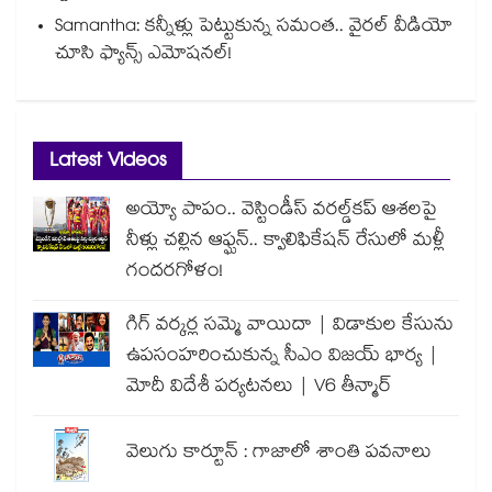
Samantha: కన్నీళ్లు పెట్టుకున్న సమంత.. వైరల్ వీడియో
చూసి ఫ్యాన్స్ ఎమోషనల్!
Latest Videos
అయ్యో పాపం.. వెస్టిండీస్ వరల్డ్‌కప్ ఆశలపై
నీళ్లు చల్లిన ఆఫ్ఘన్.. క్వాలిఫికేషన్ రేసులో మళ్లీ
గందరగోళం!
గిగ్ వర్కర్ల సమ్మె వాయిదా | విడాకుల కేసును
ఉపసంహరించుకున్న సీఎం విజయ్ భార్య |
మోదీ విదేశీ పర్యటనలు | V6 తీన్మార్
వెలుగు కార్టూన్ : గాజాలో శాంతి పవనాలు