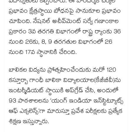
పదోన్నతులు కల్పించారు. ఈ పారదర్శక చర్యల
ప్రభావం క్షేత్రస్థాయి బోధనపై సానుకూల ప్రభావం
చూపింది. నేషనల్ అచీవ్‌‌‌‌‌‌‌‌‌‌‌‌‌‌‌‌మెంట్ సర్వే గణాంకాల
ప్రకారం 3వ తరగతి విభాగంలో రాష్ట్ర ర్యాంకు 36
నుంచి 26కు, 8, 9 తరగతుల విభాగంలో 26
నుంచి 17వ స్థానానికి చేరింది.
బాలికల విద్యను ప్రోత్సహించేందుకు మరో 120
కస్తూర్బా గాంధీ బాలికా విద్యాలయాల(కేజీబీవీ)ను
ఇంటర్మీడియట్ స్థాయికి అప్‌‌‌‌‌‌‌‌‌‌‌‌‌‌‌‌గ్రేడ్ చేసి, అందులో
93 పాఠశాలలను ‘యంగ్ ఇండియా ఇన్‌‌‌‌‌‌‌‌‌‌‌‌‌‌‌‌స్టిట్యూట్స్
ఆఫ్ ఎక్సలెన్స్’గా మారుస్తూ ప్రవేశ పరీక్షలకు ప్రత్యేక
శిక్షణ ఇస్తున్నారు.