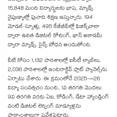
15,848 మంది విద్యార్థులకు భాష, మ్యాథ్స్
నైపుణ్యాల్లో పునాది శిక్షణ ఇస్తున్నారు. 194
మోడల్ స్కూళ్లు, 495 కేజీబీవీల్లో ఫిజిక్స్‌‌‌‌‌‌‌‌‌‌‌‌‌‌‌‌వాలా
ద్వారా ఉచిత డిజిటల్ కోచింగ్, ఖాన్ అకాడమీ
ద్వారా మ్యాథ్స్, సైన్స్ బోధన అందుతోంది.
వీటి కోసం 1,132 పాఠశాలల్లో ఐసీటీ ల్యాబ్‌‌‌‌‌‌‌‌‌‌‌‌‌‌‌‌లు,
2,036 పాఠశాలల్లో ఇంటరాక్టివ్ ఫ్లాట్ ప్యానెల్స్‌‌‌‌‌‌‌‌‌‌‌‌‌‌‌‌ను
ఏర్పాటు చేశారు. ఈ క్రమంలోనే 2025-–26
విద్యా సంవత్సరం నుంచి.. 1వ తరగతి మొదలు
9వ తరగతి వరకు ఏఐ, కోడింగ్, డేటా హ్యాండ్లింగ్
వంటి డిజిటల్ లెర్నింగ్ మాడ్యూళ్లను
పాఠ్యాంశాలుగా ప్రవేశపెట్టారు.