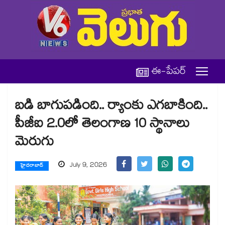
ఈ-పేపర్
బడి బాగుపడింది.. ర్యాంకు ఎగబాకింది..
పీజీఐ 2.0లో తెలంగాణ 10 స్థానాలు
మెరుగు
July 9, 2026
హైదరాబాద్