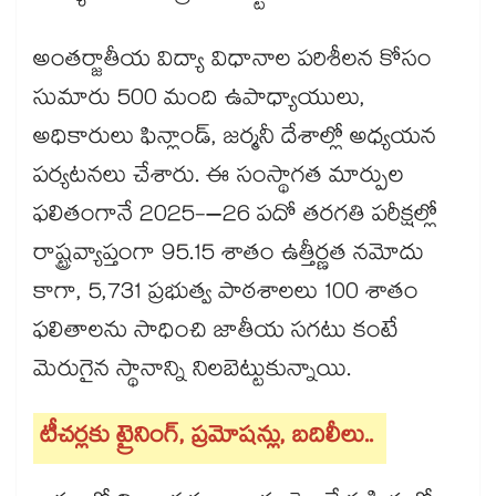
అంతర్జాతీయ విద్యా విధానాల పరిశీలన కోసం
సుమారు 500 మంది ఉపాధ్యాయులు,
అధికారులు ఫిన్లాండ్, జర్మనీ దేశాల్లో అధ్యయన
పర్యటనలు చేశారు. ఈ సంస్థాగత మార్పుల
ఫలితంగానే 2025-–26 పదో తరగతి పరీక్షల్లో
రాష్ట్రవ్యాప్తంగా 95.15 శాతం ఉత్తీర్ణత నమోదు
కాగా, 5,731 ప్రభుత్వ పాఠశాలలు 100 శాతం
ఫలితాలను సాధించి జాతీయ సగటు కంటే
మెరుగైన స్థానాన్ని నిలబెట్టుకున్నాయి.
టీచర్లకు ట్రైనింగ్, ప్రమోషన్లు, బదిలీలు..