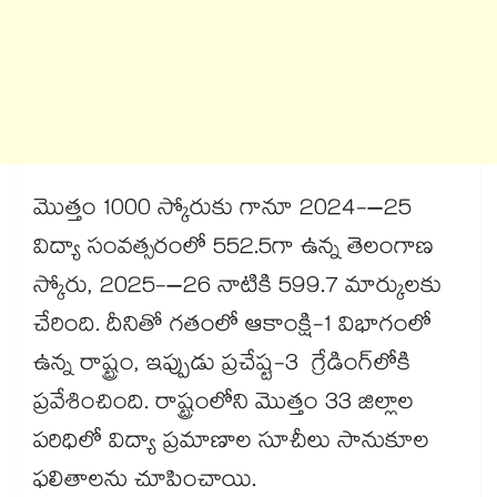
మొత్తం 1000 స్కోరుకు గానూ 2024-–25
విద్యా సంవత్సరంలో 552.5గా ఉన్న తెలంగాణ
స్కోరు, 2025-–26 నాటికి 599.7 మార్కులకు
చేరింది. దీనితో గతంలో ఆకాంక్షి-1 విభాగంలో
ఉన్న రాష్ట్రం, ఇప్పుడు ప్రచేష్ట-3 గ్రేడింగ్‌‌‌‌‌‌‌‌‌‌‌‌‌‌‌‌లోకి
ప్రవేశించింది. రాష్ట్రంలోని మొత్తం 33 జిల్లాల
పరిధిలో విద్యా ప్రమాణాల సూచీలు సానుకూల
ఫలితాలను చూపించాయి.