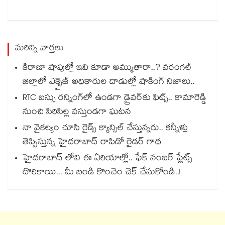
మరిన్ని వార్తలు
కిరాణా షాపుల్లో ఇవి కూడా అమ్ముతారా..? వరంగల్
జిల్లాలో ఎక్సైజ్ అధికారుల దాడుల్లో షాకింగ్ నిజాలు..
RTC బస్సు రన్నింగ్⁫లో ఉండగా డ్రైవర్‌కు ఫిట్స్.. కామారెడ్డి
నుంచి సిరిసిల్ల వస్తుండగా ఘటన
నా వైకల్యం చూసి రైడ్స్ క్యాన్సిల్ చేస్తున్నరు.. కన్నీళ్లు
తెప్పిస్తున్న హైదరాబాద్ రాపిడో రైడర్ గాథ
హైదరాబాద్ లోని ఈ ఏరియాల్లో.. ఫేక్ నంబర్ ప్లేట్స్
దొరికాయి... మీ బండి కొంచెం చెక్ చేసుకోండి..!