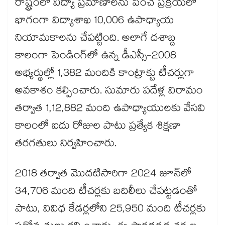
రాష్ట్రంలో విద్యా ప్రమాణాలను పెంచే ప్రక్రియలో
భాగంగా విద్యాశాఖ 10,006 ఉపాధ్యాయ
నియామకాలను చేపట్టింది. అలాగే దశాబ్ద
కాలంగా పెండింగ్‌‌‌‌‌‌‌‌‌‌‌‌‌‌‌‌లో ఉన్న డీఎస్సీ-2008
అభ్యర్థుల్లో 1,382 మందికి కాంట్రాక్టు టీచర్లుగా
అవకాశం కల్పించారు. సుమారు పదేళ్ల విరామం
తర్వాత 1,12,882 మంది ఉపాధ్యాయులకు వేసవి
కాలంలో ఐదు రోజుల పాటు ప్రత్యేక శిక్షణా
తరగతులు నిర్వహించారు.
2018 తర్వాత మొదటిసారిగా 2024 జూన్‌‌‌‌‌‌‌‌‌‌‌‌‌‌‌‌లో
34,706 మంది టీచర్లకు బదిలీలు చేపట్టడంతో
పాటు, వివిధ కేడర్లలోని 25,950 మంది టీచర్లకు