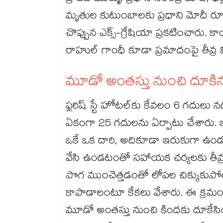
మృతుల కుటుంబాలకు ప్రధాని మోదీ రూ.
చొప్పున ఎక్స్-గ్రేషియా ప్రకటించారు. కాంగ్ర
రాహుల్ గాంధీ కూడా ప్రమాదంపై తీవ్ర వి
మూడో అంతస్తు నుంచి దూక
ఫ్లరిష్ స్టే హోటల్‌‌కు కేవలం 6 గదు
ఏకంగా 25 గదులను ఏర్పాటు చేశారు. 
ఒకే ఒక దారి, అదికూడా ఇరుకుగా ఉండ
వేసి ఉండటంతో సహాయక చర్యలకు తీవ్
పొగ ముంచెత్తడంతో లోపల చిక్కుకుపోయి
కాపాడాలంటూ కేకలు వేశారు. ఈ క్రమంలో
మూడో అంతస్తు నుంచి కిందకు దూకేసింద