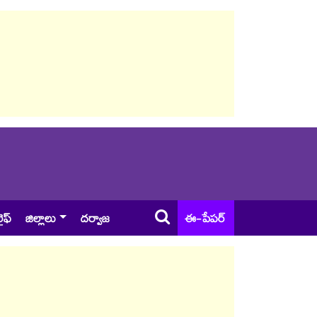
ైఫ్
జిల్లాలు
దర్వాజ
ఈ-పేపర్