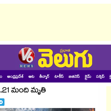
శం
ఆంధ్రప్రదేశ్
ఆట
తీన్మార్
టాకీస్
బిజినెస్
క్రైమ్
సక్సెస్
ల
ు..21 మంది మృతి