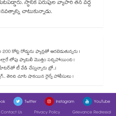
టపడ్డారు. స్థానిక పరుపుల వ్యాపారి తన వద్ద
ానవత్వాన్ని చాటుకున్నాడు.
00 కోట్ల రోడ్డును ఫ్యాన్లతో ఆరబెడుతున్నరు !
ల్లారే లోపు ఫ్యామిలీ మొత్తం సచ్చిపోయింది !
ర్⁭⁭తో టీ వేడి చేస్తున్నారు బ్రో..!
యాగ్.. తెరిచి చూసి షాకయిన రైల్వే పోలీసులు !
ok
Twitter
Instagram
YouTube
Contact Us
Privacy Policy
Grievance Redressal