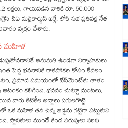
2 లక్షలు, గాయపడిన వారికి రూ. 50,000
ెస్ చీఫ్​ మల్లికార్జున్ ఖర్గే, లోక్ సభ ప్రతిపక్ష నేత
చారం వ్యక్తం చేశారు.
ిన మహిళ
లు నడుపుకోవడానికే అనుమతి ఉండగా నిర్వాహకులు
ఇంత పెద్ద భవనానికి రాకపోకల కోసం కేవలం
టం, ప్రమాద సమయంలో బేస్‌‌మెంట్‌‌కు తాళం
ర ఆటంకం కలిగింది. భవనం చుట్టూ మంటలు,
న వారు కిటికీల అద్దాలు పగులగొట్టి
 ఒక మహిళ తన చిన్న బిడ్డను గట్టిగా పట్టుకుని
ి. స్థానికులు ముందే కింద పరుపులు పరిచి