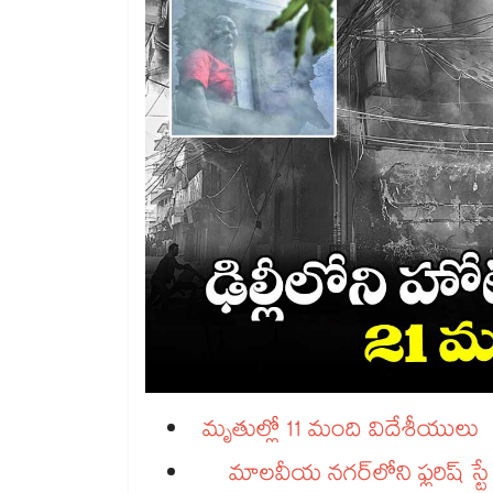
మృతుల్లో 11 మంది విదేశీయు
మాలవీయ నగర్​లోని ఫ్లరిష్ స్టే హోటల్‌‌‌‌‌‌‌‌‌‌‌‌