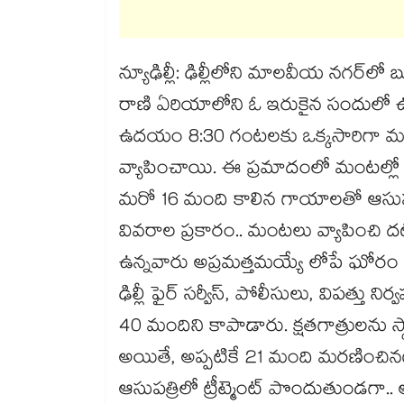
న్యూఢిల్లీ: ఢిల్లీలోని మాలవీయ నగర్‌‌
రాణి ఏరియాలోని ఓ ఇరుకైన సందులో ఉన్న 
ఉదయం 8:30 గంటలకు ఒక్కసారిగా మంట
వ్యాపించాయి. ఈ ప్రమాదంలో మంటల్లో చ
మరో 16 మంది కాలిన గాయాలతో ఆసుపత్ర
వివరాల ప్రకారం.. మంటలు వ్యాపించి
ఉన్నవారు అప్రమత్తమయ్యే లోపే ఘోరం
ఢిల్లీ ఫైర్ సర్వీస్, పోలీసులు, విపత్త
40 మందిని కాపాడారు. క్షతగాత్రులను స్థ
అయితే, అప్పటికే 21 మంది మరణించినట్లు
ఆసుపత్రిలో ట్రీట్మెంట్ పొందుతుండగా.