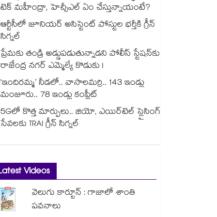
టెక్ మహీంద్రా, హెచ్సీఎల్ ఏం చేస్తున్నాయంటే?
ఆర్టీసీలో జూనియర్ అసిస్టెంట్‌‌ పోస్టుల భర్తీకి గ్రీన్‌‌
సిగ్నల్
ప్రేమకు తండ్రి అడ్డుపడుతున్నాడని పోలీస్ స్టేషన్⁪కు
రాజేంద్ర నగర్ ఎమ్మెల్యే కొడుకు !
‘ఇందిరమ్మ’ నీడలో.. వాసాలమర్రి.. 143 ఇండ్లు
మంజూరు.. 78 ఇండ్లు కంప్లీట్
5Gలో కొత్త మార్పులు.. జియో, ఎయిర్‌టెల్ స్లైసింగ్
సేవలకు TRAI గ్రీన్ సిగ్నల్
Latest Videos
వెలుగు కార్టూన్ : గాజాలో శాంతి
పవనాలు