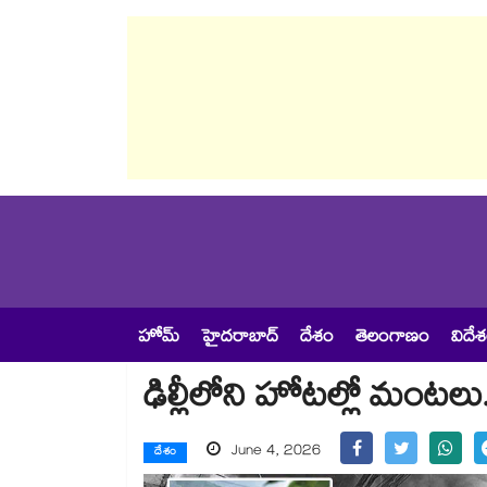
హోమ్
హైదరాబాద్
దేశం
తెలంగాణం
విదే
ఢిల్లీలోని హోటల్లో మంటల
June 4, 2026
దేశం