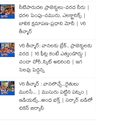
నీటిపారుదల ప్రాజెక్టులు-వరద నీరు |
ధరల పెంపు-చమురు, ఎలక్ట్రానిక్స్ |
బాలిక క్షమాపణ-ప్రధాని మోదీ | V6
తీన్మార్
V6 తీన్మార్: వానలకు బ్రేక్.. ప్రాజెక్టులకు
వరద | 16 ఫీట్ల కంటే ఎత్తుండొద్దు |
చందా చోరీ..స్కిట్ అదిరింది | ఇగ
సెలవు పెద్దన్న
V6 తీన్మార్ : వానలొచ్చే...రైతులు
మురిసే... | ముసురు పట్టిన పట్నం |
ఇడియట్స్...అంధ భక్త్ | సర్కార్ బడిలో
చికెన్ బిర్యానీ