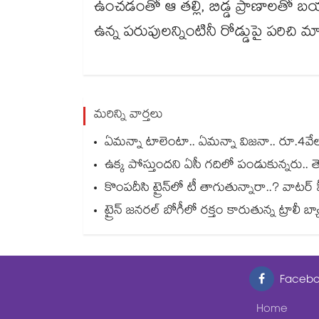
ఉంచడంతో ఆ తల్లి, బిడ్డ ప్రాణాలతో బయ
ఉన్న పరుపులన్నింటినీ రోడ్డుపై పరిచి మ
మరిన్ని వార్తలు
ఏమన్నా టాలెంటా.. ఏమన్నా విజనా.. రూ.4వేల 2
ఉక్క పోస్తుందని ఏసీ గదిలో పండుకున్నరు.. తె
కొంపదీసి ట్రైన్⁬లో టీ తాగుతున్నారా..? వాటర్ హీట
ట్రైన్ జనరల్ బోగీలో రక్తం కారుతున్న ట్రాలీ బ్
Facebo
Home