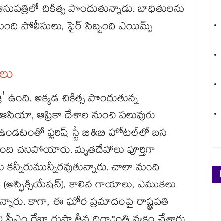
్ ఆసుపత్రిలో చికిత్స పొందుతున్నాడు. బాధితులను
ది పోలీసులు, ఫైర్ సిబ్బంది ఎయిమ్స్
ులు
ి' ఉంది. అక్కడ చికిత్స పొందుతున్న
ఆసియా, ఆఫ్రికా దేశాల నుంచి పలువురు
ా ఉండటంతో ఫ్లరిష్ స్టే బి&బి హోటల్‌‌లో బస
ంది చనిపోయారు. మృతదేహాలు పూర్తిగా
 కన్నీరుమున్నీరవుతున్నారు. చాలా మంది
అస్ఫిక్సియేషన్), కాలిన గాయాలు, ఎముకలు
రు. కాగా, ఈ ఘోర ప్రమాదంపై రాష్ట్రపతి
ీ సీఎం రేఖా గుప్తా తీవ్ర దిగ్భ్రాంతి వ్యక్తం చేశారు.