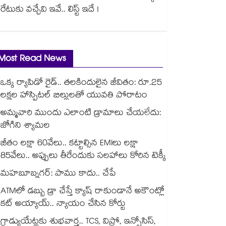
రేటుకు వచ్చేవి ఇవే.. లిస్ట్ ఇదే !
Most Read News
ఒక్క ర్యాపిడో రైడ్.. తలకిందులైన జీవితం: రూ.25
లక్షల హాస్పిటల్ బిల్లులతో యువతి పోరాటం
అమ్మవారి ముందు ఎలాంటి డ్రామాలు చేయలేదు:
జోగిని శ్యామల
జీతం లక్షా 60వేలు.. కట్టాల్సిన EMIలు లక్షా
85వేలు.. అప్పులు తీరేందుకు సలహాలు కోరిన టెక్కీ
మహబూబ్నగర్: పాము కాదు.. చేపే
ATMలో డబ్బు డ్రా చేస్తే క్యాష్ రాకుండానే అకౌంట్లో
కట్ అయ్యాయ్.. న్యాయం చేసిన కోర్టు
గ్రాడ్యుయేట్లకు శుభవార్త.. TCS, విప్రో, ఇన్ఫోసిస్,