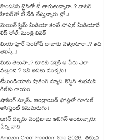
కొంపదీసి ట్రైన్⁬లో టీ తాగుతున్నారా..? వాటర్
హీటర్⁭⁭తో టీ వేడి చేస్తున్నారు బ్రో..!
మెయిన్ స్ట్రీమ్ మీడియా కంటే సోషల్ మీడియాదే
లీడ్ రోల్: మంత్రి వివేక్
మియాపూర్ సంతోష్ దాబాకు వెళ్తుంటారా..? ఇది
తెలిస్తే...!
మీకు తెలుసా..? కూకట్ పల్లికి ఆ పేరు ఎలా
వచ్చింది ? ఇదీ అసలు ముచ్చట !
టీమిండియాకు షాకింగ్ న్యూస్: కెప్టెన్ శుభమన్
గిల్‎కు గాయం
షాకింగ్ న్యూస్.. ఆండ్రాయిడ్ ఫోన్లలో గూగుల్
అసిస్టెంట్ కనుమరుగు !
జగన్ దెబ్బకు చంద్రబాబు అవిగన్ అంటున్నారు:
పేర్ని నాని
Amazon Great Freedom Sale 2026.. తక్కువ