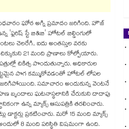
లో బుధవారం ఘోర అగ్ని ప్రమాదం జరిగింది. హౌజ్
'ఫ్లరిష్ స్టే బి&బి' హోటల్ బిల్డింగులో
లు చెలరేగి.. ఐదు అంతస్తుల వరకు
ిక్కుకుని 21 మంది ప్రాణాలు కోల్పోయారు.
ుల్లో చికిత్స పొందుతున్నారు. అధికారుల
 దట్టమైన పొగ కమ్ముకోవడంతో హోటల్ లోపల
 జరిగిపోయింది. సమాచారం అందుకున్న వెంటనే
ు నిర్వహణ బృందాలు ఘటనాస్థలానికి చేరుకుని దాదాపు
ానికంగా ఉన్న మ్యాక్స్ ఆసుపత్రికి తరలించారు.
 డాక్టర్లు ప్రకటించారు. మరో 15 మంది మ్యాక్స్
. అందులో 8 మంది పరిస్థితి విషమంగా ఉంది.