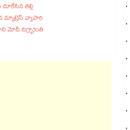
దూకేసిన తల్లి
యాట్రెస్ వ్యాపారి
ి మోదీ దిగ్భ్రాంతి