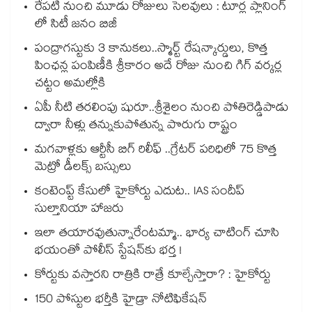
రేపటి నుంచి మూడు రోజులు సెలవులు : టూర్ల ప్లానింగ్
లో సిటీ జనం బిజీ
పంద్రాగస్టుకు 3 కానుకలు..స్మార్ట్ రేషన్కార్డులు, కొత్త
పింఛన్ల పంపిణీకి శ్రీకారం అదే రోజు నుంచి గిగ్ వర్కర్ల
చట్టం అమల్లోకి
ఏపీ నీటి తరలింపు షురూ..శ్రీశైలం నుంచి పోతిరెడ్డిపాడు
ద్వారా నీళ్లు తన్నుకుపోతున్న పొరుగు రాష్ట్రం
మగవాళ్లకు ఆర్టీసీ బిగ్ రిలీఫ్ ..గ్రేటర్ పరిధిలో 75 కొత్త
మెట్రో డీలక్స్ బస్సులు
కంటెంప్ట్ కేసులో హైకోర్టు ఎదుట.. IAS సందీప్
సుల్తానియా హాజరు
ఇలా తయారవుతున్నారేంటమ్మా.. భార్య చాటింగ్ చూసి
భయంతో పోలీస్ స్టేషన్⁫కు భర్త !
కోర్టుకు వస్తారని రాత్రికి రాత్రే కూల్చేస్తారా? : హైకోర్టు
150 పోస్టుల భర్తీకి హైడ్రా నోటిఫికేషన్