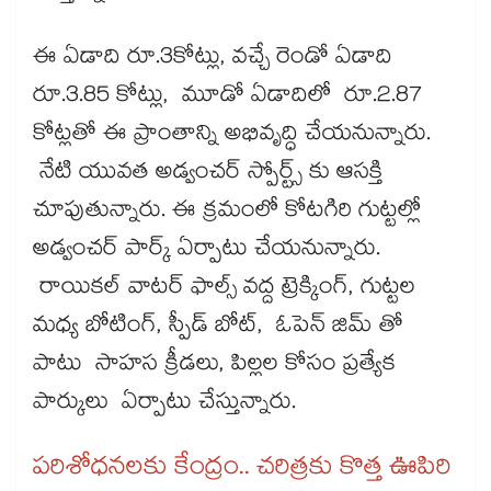
ఈ ఏడాది రూ.3కోట్లు, వచ్చే రెండో ఏడాది
రూ.3.85 కోట్లు, మూడో ఏడాదిలో రూ.2.87
కోట్లతో ఈ ప్రాంతాన్ని అభివృద్ధి చేయనున్నారు.
నేటి యువత అడ్వంచర్ స్పోర్ట్స్‌‌ కు ఆసక్తి
చూపుతున్నారు. ఈ క్రమంలో కోటగిరి గుట్టల్లో
అడ్వంచర్‌‌‌‌ పార్క్‌‌ ఏర్పాటు చేయనున్నారు.
రాయికల్ వాటర్ ఫాల్స్ వద్ద ట్రెక్కింగ్, గుట్టల
మధ్య బోటింగ్, స్పీడ్ బోట్, ఓపెన్ జిమ్ తో
పాటు సాహస క్రీడలు, పిల్లల కోసం ప్రత్యేక
పార్కులు ఏర్పాటు చేస్తున్నారు.
పరిశోధనలకు కేంద్రం.. చరిత్రకు కొత్త ఊపిరి