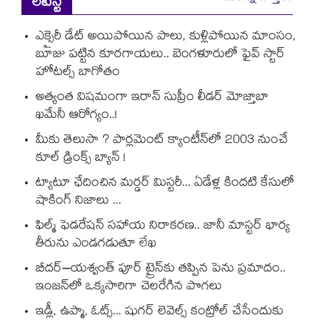
లేటెస్ట్
ఎక్సైరీ డేట్ అయిపోయిన పాలు, కుళ్లిపోయిన మాంసం,
బూజు పట్టిన కూరగాయలు.. బెంగళూరులో ఫైవ్ స్టార్
హోటల్స్ బాగోతం
అత్యంత విషమంగా ఇరాన్ సుప్రీం లీడర్ మోజ్తాబా
ఖమేనీ ఆరోగ్యం..!
మీకు తెలుసా ? పార్లమెంట్ క్యాంటీన్⁪లో 2003 నుంచే
కూల్ డ్రింక్స్ బ్యాన్ !
ట్యాటూ ఛేదించిన మర్డర్ మిస్టరీ... ఏడేళ్ల కిందటి కేసులో
షాకింగ్ నిజాలు ...
ఫిల్మ్ ఫెడరేషన్ సహాయ నిరాకరణ.. జానీ మాస్టర్ భార్య
తీరును ఎండగడుతూ లేఖ
బీదర్–యశ్వంత్ పూర్ ట్రైన్‎కు తప్పిన పెను ప్రమాదం..
ఇంజన్‎లో ఒక్కసారిగా చెలరేగిన పొగలు
ఇడ్లీ, ఉప్మా, ఓట్స్... షుగర్ లెవెల్స్ కంట్రోల్ చేసేందుకు