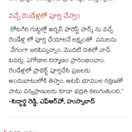
వచ్చే రెండేళ్లలో పూర్తి చేస్తాం
కోటగిరి గుట్టల్లో అర్బన్ ఫారెస్ట్ పార్క్‌‌ ను వచ్చే
రెండేళ్ల లో పూర్తి చేయాలనే లక్ష్యంతో పనులను
వేగంగా జరిపిస్తున్నాం. మొదటి దశలో వాచ్
టవర్లు, పగోడాల నిర్మాణం ప్రారంభించాం.
రెండేళ్లలో ప్రాజెక్ట్ పూర్తిచేసి ప్రజలకు
అందుబాటులోకి తెస్తాం. అటవీ భూముల రక్షణతో
పాటు వన్యప్రాణులకు కూడా భద్రత కలుగుతుంది.”
-సిద్ధార్థ రెడ్డి, ఎఫ్‌‌ఆర్‌‌‌‌వో, హుస్నాబాద్