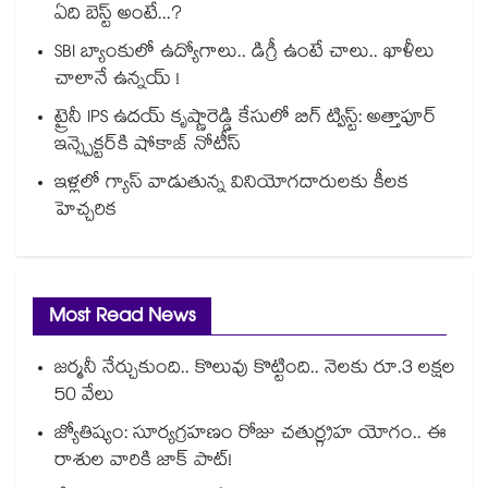
ఏది బెస్ట్ అంటే...?
SBI బ్యాంకులో ఉద్యోగాలు.. డిగ్రీ ఉంటే చాలు.. ఖాళీలు
చాలానే ఉన్నయ్ !
ట్రైనీ IPS ఉదయ్ కృష్ణారెడ్డి కేసులో బిగ్ ట్విస్ట్: అత్తాపూర్
ఇన్స్పెక్టర్‎కి షోకాజ్ నోటీస్
ఇళ్లలో గ్యాస్ వాడుతున్న వినియోగదారులకు కీలక
హెచ్చరిక
Most Read News
జర్మనీ నేర్చుకుంది.. కొలువు కొట్టింది.. నెలకు రూ.3 లక్షల
50 వేలు
జ్యోతిష్యం: సూర్యగ్రహణం రోజు చతుర్గ్రహ యోగం.. ఈ
రాశుల వారికి జాక్ పాట్!