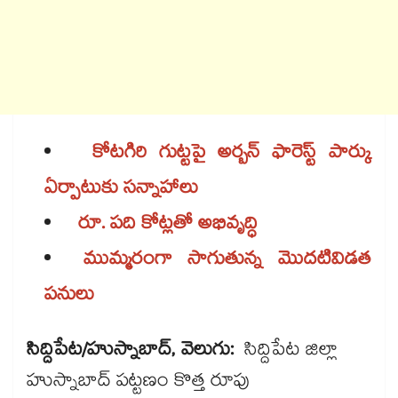
కోటగిరి గుట్టపై అర్బన్ ఫారెస్ట్ పార్కు
ఏర్పాటుకు సన్నాహాలు
రూ. పది కోట్లతో అభివృద్ధి
ముమ్మరంగా సాగుతున్న మొదటివిడత
పనులు
సిద్దిపేట/హుస్నాబాద్, వెలుగు:
సిద్దిపేట జిల్లా
హుస్నాబాద్‌‌ పట్టణం కొత్త రూపు