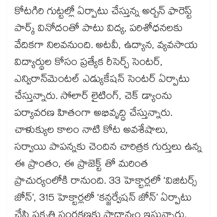
కోటగిరి గుట్టల్లో ఏర్పాటు చేస్తున్న అర్బన్ ఫారెస్ట్
పార్క్ వినోదంతో పాటు విద్య, పరిశోధనలకు
వేదికగా నిలవనుంది. అటవీ, ఉద్యాన, వ్యవసాయ
విద్యార్థుల కోసం ప్రత్యేక రీసెర్చ్ సెంటర్,
ఎన్విరాన్‌‌మెంటల్‌‌ ఎడ్యుకేషన్ సెంటర్ ఏర్పాటు
చేస్తున్నారు. సోలార్ లైటింగ్, చెక్‌‌ డ్యాంను
పర్యావరణ హితంగా అభివృద్ధి చేస్తున్నారు.
చాళుక్యుల కాలం నాటి కోట అవశేషాలు,
సర్వాయి పాపన్నకు చెందిన చారిత్రక గుర్తులు ఉన్న
ఈ ప్రాంతం, ఈ ప్రాజెక్ట్‌‌ తో మరింత
ప్రాచుర్యంలోకి రానుంది. 33 హెక్టార్లలో ‘విజిటర్స్
జోన్’, 315 హెక్టార్లలో ‘కన్జర్వేషన్ జోన్’ ఏర్పాటు
చేసి ప్రకృతి సంరక్షణకు ప్రాధాన్యం ఇస్తున్నారు.