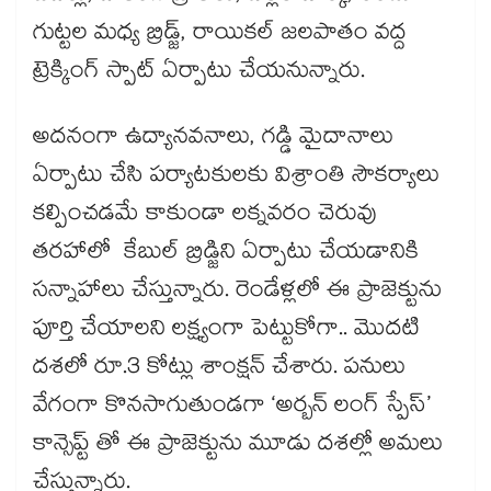
గుట్టల మధ్య బ్రిడ్జ్, రాయికల్ జలపాతం వద్ద
ట్రెక్కింగ్ స్పాట్ ఏర్పాటు చేయనున్నారు.
అదనంగా ఉద్యానవనాలు, గడ్డి మైదానాలు
ఏర్పాటు చేసి పర్యాటకులకు విశ్రాంతి సౌకర్యాలు
కల్పించడమే కాకుండా లక్నవరం చెరువు
తరహాలో కేబుల్ బ్రిడ్జిని ఏర్పాటు చేయడానికి
సన్నాహాలు చేస్తున్నారు. రెండేళ్లలో ఈ ప్రాజెక్టును
పూర్తి చేయాలని లక్ష్యంగా పెట్టుకోగా.. మొదటి
దశలో రూ.3 కోట్లు శాంక్షన్ చేశారు. పనులు
వేగంగా కొనసాగుతుండగా ‘అర్బన్ లంగ్ స్పేస్’
కాన్సెప్ట్‌‌ తో ఈ ప్రాజెక్టును మూడు దశల్లో అమలు
చేస్తున్నారు.