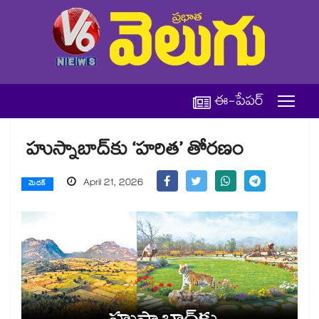
ఈ-పేపర్
హుస్నాబాద్‌‌కు ‘హరిత’ తోరణం
April 21, 2026
మెదక్