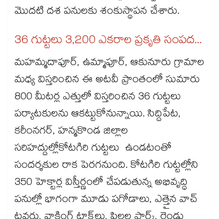
మొదటి దశ పనులకు శంకుస్థాపన చేశారు.
36 గుట్టలు 3,200 ఎకరాల ప్రకృతి సంపద...
మహమ్మదాపూర్, ఉమ్మాపూర్, ఆకునూరు గ్రామాల
మధ్య విస్తరించిన ఈ అటవీ ప్రాంతంలో సుమారు
800 మీటర్ల ఎత్తులో విస్తరించిన 36 గుట్టలు
పర్యాటకులను ఆకట్టుకోనున్నాయి. సిద్దిపేట,
కరీంనగర్, హన్మకొండ జిల్లాల
సరిహద్దుల్లోకోటగిరి గుట్టలు ఉండటంతో
సందర్శకుల రాక పెరగనుంది. కోటగిరి గుట్టల్లోని
350 హెక్టార్ల విస్తీర్ణంలో చేపడుతున్న అభివృద్ధి
పనుల్లో భాగంగా మూడు పగోడాలు, ఎత్తైన వాచ్
టవర్లు, వాకింగ్ ట్రాక్‌‌లు, పిల్లల పార్క్, రెండు