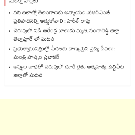
మరిన్ని వార్తలు
నదీ జలాల్లో తెలంగాణకు అన్యాయం..జీఆర్ఎంబీ
ప్రతిపాదనల్ని అడ్డుకోవాలి : హరీశ్ రావు
చెరువులో పడి ఆరేండ్ల బాలుడు మృతి..సంగారెడ్డి జిల్లా
తెల్లాపూర్ లో ఘటన
ప్రభుత్వాసుపత్రుల్లో పేదలకు నాణ్యమైన వైద్య సేవలు:
మంత్రి పొన్నం ప్రభాకర్
అప్పుల బాధతో చెరువులో దూకి రైతు ఆత్మహత్య..సిద్దిపేట
జిల్లాలో ఘటన