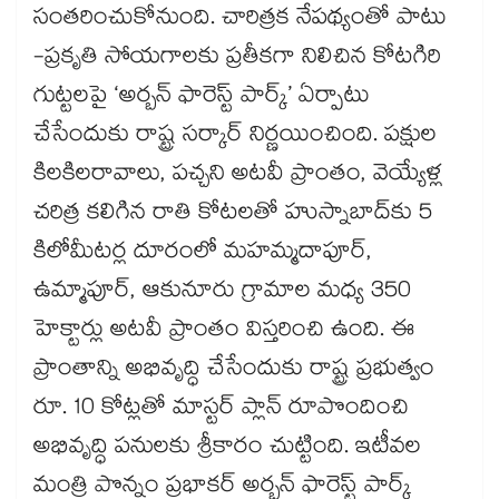
సంతరించుకోనుంది. చారిత్రక నేపథ్యంతో పాటు
-ప్రకృతి సోయగాలకు ప్రతీకగా నిలిచిన కోటగిరి
గుట్టలపై ‘అర్బన్ ఫారెస్ట్ పార్క్’ ఏర్పాటు
చేసేందుకు రాష్ట్ర సర్కార్‌‌‌‌ నిర్ణయించింది. పక్షుల
కిలకిలరావాలు, పచ్చని అటవీ ప్రాంతం, వెయ్యేళ్ల
చరిత్ర కలిగిన రాతి కోటలతో హుస్నాబాద్‌‌కు 5
కిలోమీటర్ల దూరంలో మహమ్మదాపూర్,
ఉమ్మాపూర్, ఆకునూరు గ్రామాల మధ్య 350
హెక్టార్లు అటవీ ప్రాంతం విస్తరించి ఉంది. ఈ
ప్రాంతాన్ని అభివృద్ధి చేసేందుకు రాష్ట్ర ప్రభుత్వం
రూ. 10 కోట్లతో మాస్టర్ ప్లాన్ రూపొందించి
అభివృద్ధి పనులకు శ్రీకారం చుట్టింది. ఇటీవల
మంత్రి పొన్నం ప్రభాకర్ అర్బన్ ఫారెస్ట్ పార్క్