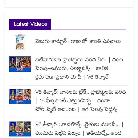
Latest Videos
వెలుగు కార్టూన్ : గాజాలో శాంతి పవనాలు
నీటిపారుదల ప్రాజెక్టులు-వరద నీరు | ధరల
పెంపు-చమురు, ఎలక్ట్రానిక్స్ | బాలిక
క్షమాపణ-ప్రధాని మోదీ | V6 తీన్మార్
V6 తీన్మార్: వానలకు బ్రేక్.. ప్రాజెక్టులకు వరద
| 16 ఫీట్ల కంటే ఎత్తుండొద్దు | చందా
చోరీ..స్కిట్ అదిరింది | ఇగ సెలవు పెద్దన్న
V6 తీన్మార్ : వానలొచ్చే...రైతులు మురిసే... |
ముసురు పట్టిన పట్నం | ఇడియట్స్...అంధ