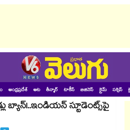
శం
ఆంధ్రప్రదేశ్
ఆట
తీన్మార్
టాకీస్
బిజినెస్
క్రైమ్
సక్సెస్
ల
బ్యాన్!..ఇండియన్‌‌‌‌ స్టూడెంట్స్‌‌‌‌పై