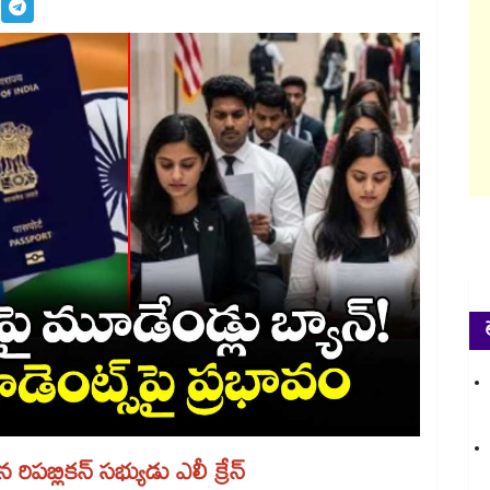
పబ్లికన్‌‌‌‌ సభ్యుడు ఎలీ క్రేన్‌‌‌‌