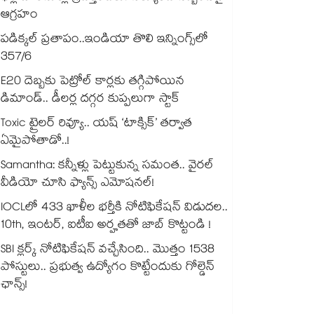
ఆగ్రహం
పడిక్కల్‌‌ ప్రతాపం..ఇండియా తొలి ఇన్నింగ్స్‌‌లో
357/6
E20 దెబ్బకు పెట్రోల్ కార్లకు తగ్గిపోయిన
డిమాండ్.. డీలర్ల దగ్గర కుప్పలుగా స్టాక్
Toxic ట్రైలర్ రివ్యూ.. యష్ ‘టాక్సిక్’ తర్వాత
ఏమైపోతాడో..!
Samantha: కన్నీళ్లు పెట్టుకున్న సమంత.. వైరల్
వీడియో చూసి ఫ్యాన్స్ ఎమోషనల్!
IOCLలో 433 ఖాళీల భర్తీకి నోటిఫికేషన్ విడుదల..
10th, ఇంటర్, ఐటీఐ అర్హతతో జాబ్ కొట్టండి !
SBI క్లర్క్ నోటిఫికేషన్ వచ్చేసింది.. మొత్తం 1538
పోస్టులు.. ప్రభుత్వ ఉద్యోగం కొట్టేందుకు గోల్డెన్
ఛాన్స్!