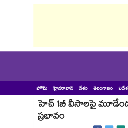
హోమ్
హైదరాబాద్
దేశం
తెలంగాణం
విదే
హెచ్‌‌‌‌ 1బీ వీసాలపై మూడేండ్లు 
ప్రభావం