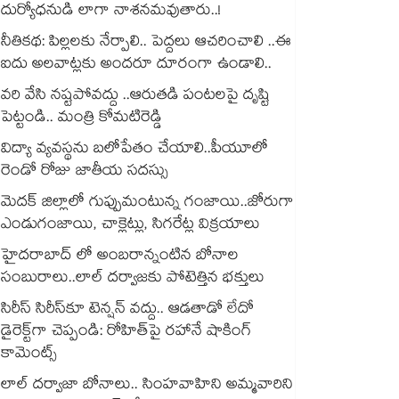
దుర్యోధనుడి లాగా నాశనమవుతారు..!
నీతికథ: పిల్లలకు నేర్పాలి.. పెద్దలు ఆచరించాలి ..ఈ
ఐదు అలవాట్లకు అందరూ దూరంగా ఉండాలి..
వరి వేసి నష్టపోవద్దు ..ఆరుతడి పంటలపై దృష్టి
పెట్టండి.. మంత్రి కోమటిరెడ్డి
విద్యా వ్యవస్థను బలోపేతం చేయాలి..పీయూలో
రెండో రోజు జాతీయ సదస్సు
మెదక్ జిల్లాలో గుప్పుమంటున్న గంజాయి..జోరుగా
ఎండుగంజాయి, చాక్లెట్లు, సిగరేట్ల విక్రయాలు
హైదరాబాద్ లో అంబరాన్నంటిన బోనాల
సంబురాలు..లాల్ దర్వాజకు పోటెత్తిన భక్తులు
సిరీస్ సిరీస్‌కూ టెన్షన్ వద్దు.. ఆడతాడో లేదో
డైరెక్ట్‌గా చెప్పండి: రోహిత్‌పై రహానే షాకింగ్
కామెంట్స్
లాల్ దర్వాజా బోనాలు.. సింహవాహిని అమ్మవారిని