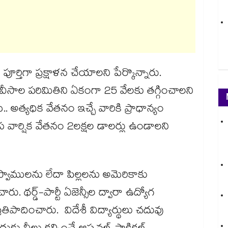
ూర్తిగా ప్రక్షాళన చేయాలని పేర్కొన్నారు.
ల వీసాల పరిమితిని ఏకంగా 25 వేలకు తగ్గించాలని
ి.. అత్యధిక వేతనం ఇచ్చే వారికి ప్రాధాన్యం
స వార్షిక వేతనం 2లక్షల డాలర్లు ఉండాలని
గస్వాములను లేదా పిల్లలను అమెరికాకు
. థర్డ్-పార్టీ ఏజెన్సీల ద్వారా ఉద్యోగ
తిపాదించారు. విదేశీ విద్యార్థులు చదువు