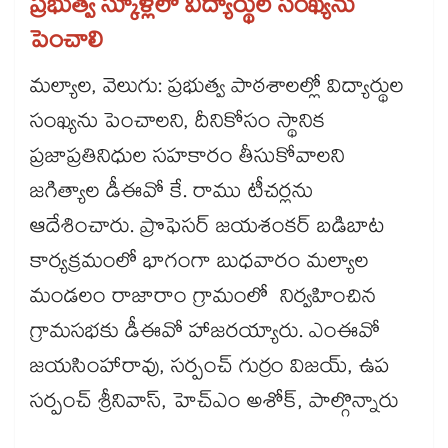
ప్రభుత్వ స్కూళ్లలో విద్యార్థుల సంఖ్యను
పెంచాలి
మల్యాల, వెలుగు: ప్రభుత్వ పాఠశాలల్లో విద్యార్థుల
సంఖ్యను పెంచాలని, దీనికోసం స్థానిక
ప్రజాప్రతినిధుల సహకారం తీసుకోవాలని
జగిత్యాల డీఈవో కే. రాము టీచర్లను
ఆదేశించారు. ప్రొఫెసర్ జయశంకర్ బడిబాట
కార్యక్రమంలో భాగంగా బుధవారం మల్యాల
మండలం రాజారాం గ్రామంలో నిర్వహించిన
గ్రామసభకు డీఈవో హాజరయ్యారు. ఎంఈవో
జయసింహారావు, సర్పంచ్ గుర్రం విజయ్, ఉప
సర్పంచ్ శ్రీనివాస్, హెచ్ఎం అశోక్, పాల్గొన్నారు