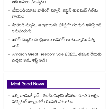
ఇదీ అసలు ముచ్చట !
టీమిండియాకు షాకింగ్ న్యూస్: కెప్టెన్ శుభమన్ గిల్‎కు
గాయం
షాకింగ్ న్యూస్.. ఆండ్రాయిడ్ ఫోన్లలో గూగుల్ అసిస్టెంట్
కనుమరుగు !
జగన్ దెబ్బకు చంద్రబాబు అవిగన్ అంటున్నారు: పేర్ని
నాని
Amazon Great Freedom Sale 2026.. తక్కువ రేటుకు
వచ్చేవి ఇవే.. లిస్ట్ ఇదే !
Most Read News
ఒక్క ర్యాపిడో రైడ్.. తలకిందులైన జీవితం: రూ.25 లక్షల
హాస్పిటల్ బిల్లులతో యువతి పోరాటం