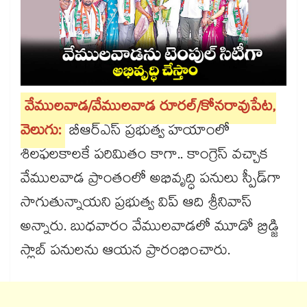
వేములవాడ/వేములవాడ రూరల్‌‌‌‌/కోనరావుపేట,
వెలుగు:
బీఆర్ఎస్​ ప్రభుత్వ హయాంలో
శిలఫలకాలకే పరిమితం కాగా.. కాంగ్రెస్​ వచ్చాక
వేములవాడ ప్రాంతంలో అభివృద్ధి పనులు స్పీడ్‌‌‌‌గా
సాగుతున్నాయని ప్రభుత్వ విప్​ ఆది శ్రీనివాస్​
అన్నారు. బుధవారం వేములవాడలో మూడో బ్రిడ్జి
స్లాబ్ పనులను ఆయన ప్రారంభించారు.