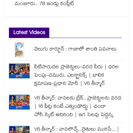
మంజూరు.. 78 ఇండ్లు కంప్లీట్
Latest Videos
వెలుగు కార్టూన్ : గాజాలో శాంతి పవనాలు
నీటిపారుదల ప్రాజెక్టులు-వరద నీరు | ధరల
పెంపు-చమురు, ఎలక్ట్రానిక్స్ | బాలిక
క్షమాపణ-ప్రధాని మోదీ | V6 తీన్మార్
V6 తీన్మార్: వానలకు బ్రేక్.. ప్రాజెక్టులకు వరద
| 16 ఫీట్ల కంటే ఎత్తుండొద్దు | చందా
చోరీ..స్కిట్ అదిరింది | ఇగ సెలవు పెద్దన్న
V6 తీన్మార్ : వానలొచ్చే...రైతులు మురిసే... |