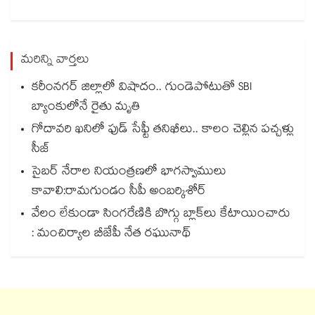
మరిన్ని వార్తలు
కరీంనగర్ జిల్లాలో విషాదం.. గుండెపోటుతో SBI
బ్యాంకులోనే రైతు మృతి
గోదావరి ఖనిలో ఫుడ్ సేఫ్టీ తనిఖీలు.. కాలం చెల్లిన పచ్చళ్లు
సీజ్
సైబర్ నేరాల నియంత్రణలో భాగస్వాములు
కావాలి:రామగుండం సీపీ అంబర్కిశోర్‌‌‌‌‌‌‌‌‌‌‌‌‌‌‌‌
వేలం లేకుండా సింగరేణికి బొగ్గు బ్లాక్‌‌‌‌‌‌‌‌లు కేటాయించారు
: మంచిర్యాల బీజేపీ నేత రఘునాథ్