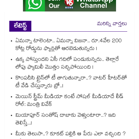
మరిన్ని వార్తలు
లేటెస్ట్
ఏమన్నా టాలెంటా.. ఏమన్నా విజనా.. రూ.4వేల 200
కోట్ల రోడ్డును ఫ్యాన్లతో ఆరబెడుతున్నరు !
ఉక్క పోస్తుందని ఏసీ గదిలో పండుకున్నరు.. తెల్లారే
లోపు ఫ్యామిలీ మొత్తం సచ్చిపోయింది !
కొంపదీసి ట్రైన్⁬లో టీ తాగుతున్నారా..? వాటర్ హీటర్⁭⁭తో
టీ వేడి చేస్తున్నారు బ్రో..!
మెయిన్ స్ట్రీమ్ మీడియా కంటే సోషల్ మీడియాదే లీడ్
రోల్: మంత్రి వివేక్
మియాపూర్ సంతోష్ దాబాకు వెళ్తుంటారా..? ఇది
తెలిస్తే...!
మీకు తెలుసా..? కూకట్ పల్లికి ఆ పేరు ఎలా వచ్చింది ?