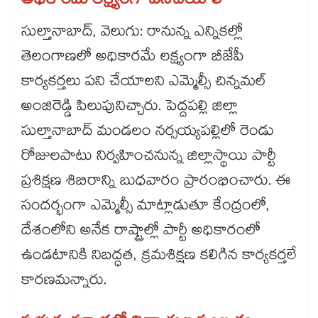
అధికారమే లక్ష్యంగా పనిచేయాలి
సుల్తానాబాద్, వెలుగు: రానున్న ఎన్నికల్లో
తెలంగాణలో అధికారమే లక్ష్యంగా బీజేపీ
కార్యకర్తలు పని చేయాలని ఎమ్మెల్సీ చిన్నమల్
అంజిరెడ్డి పిలుపునిచ్చారు. పెద్దపల్లి జిల్లా
సుల్తానాబాద్ మండలం నర్సయ్యపల్లిలో రెండు
రోజులపాటు నిర్వహించనున్న జిల్లాస్థాయి పార్టీ
ప్రశిక్షణ శిబిరాన్ని బుధవారం ప్రారంభించారు. ఈ
సందర్భంగా ఎమ్మెల్సీ మాట్లాడుతూ కేంద్రంలో,
దేశంలోని అనేక రాష్ట్రాల్లో పార్టీ అధికారంలో
ఉండటానికి నిబద్ధత, క్రమశిక్షణ కలిగిన కార్యకర్తలే
కారణమన్నారు.