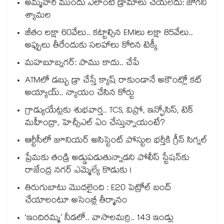
అమ్మవారి ముందు ఎలాంటి డ్రామాలు చేయలేదు: జోగిని
శ్యామల
జీతం లక్షా 60వేలు.. కట్టాల్సిన EMIలు లక్షా 85వేలు..
అప్పులు తీరేందుకు సలహాలు కోరిన టెక్కీ
మహబూబ్నగర్: పాము కాదు.. చేపే
ATMలో డబ్బు డ్రా చేస్తే క్యాష్ రాకుండానే అకౌంట్లో కట్
అయ్యాయ్.. న్యాయం చేసిన కోర్టు
గ్రాడ్యుయేట్లకు శుభవార్త.. TCS, విప్రో, ఇన్ఫోసిస్, టెక్
మహీంద్రా, హెచ్సీఎల్ ఏం చేస్తున్నాయంటే?
ఆర్టీసీలో జూనియర్ అసిస్టెంట్‌‌ పోస్టుల భర్తీకి గ్రీన్‌‌ సిగ్నల్
ప్రేమకు తండ్రి అడ్డుపడుతున్నాడని పోలీస్ స్టేషన్⁪కు
రాజేంద్ర నగర్ ఎమ్మెల్యే కొడుకు !
తిరుగుబాటు మొదలైంది : E20 పెట్రోల్ బంద్
చేయాలంటూ అసెంబ్లీ తీర్మానం
‘ఇందిరమ్మ’ నీడలో.. వాసాలమర్రి.. 143 ఇండ్లు