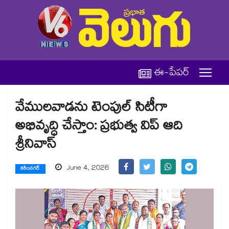
ఈ-పేపర్
వేములవాడను టెంపుల్ సిటీగా
అభివృద్ధి చేస్తాం: ప్రభుత్వ విప్ ఆది
శ్రీనివాస్
June 4, 2026
కరీంనగర్