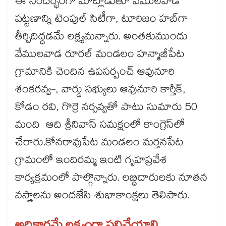
ఈ సందర్భంగా మాట్లాడుతూ వేములవాడ
పట్టణాన్ని టెంపుల్ సిటీగా, టూరిజం హబ్‌‌‌‌గా
తీర్చిదిద్దడమే లక్ష్యమన్నారు. అంతకుముందు
వేములవాడ రూరల్ మండలం హన్మాజీపేట
గ్రామానికి చెందిన ఉపసర్పంచ్ ఆవునూరి
శంకరవ్వ-, వార్డు సభ్యులు ఆవునూరి కార్తీక్,
కోడం రవి, గొర్రె నర్సవ్వతో పాటు సుమారు 50
మంది ఆది శ్రీనివాస్ సమక్షంలో కాంగ్రెస్‌‌‌‌లో
చేరారు.కోనరావుపేట మండలం మర్తనపేట
గ్రామంలో ఇందిరమ్మ ఇంటి గృహప్రవేశ
కార్యక్రమంలో పాల్గొన్నారు. లబ్ధిదారులకు నూతన
వస్త్రాలను అందజేసి శుభాకాంక్షలు తెలిపారు.