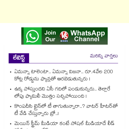
మరిన్ని వార్తలు
లేటెస్ట్
ఏమన్నా టాలెంటా.. ఏమన్నా విజనా.. రూ.4వేల 200
కోట్ల రోడ్డును ఫ్యాన్లతో ఆరబెడుతున్నరు !
ఉక్క పోస్తుందని ఏసీ గదిలో పండుకున్నరు.. తెల్లారే
లోపు ఫ్యామిలీ మొత్తం సచ్చిపోయింది !
కొంపదీసి ట్రైన్⁬లో టీ తాగుతున్నారా..? వాటర్ హీటర్⁭⁭తో
టీ వేడి చేస్తున్నారు బ్రో..!
మెయిన్ స్ట్రీమ్ మీడియా కంటే సోషల్ మీడియాదే లీడ్