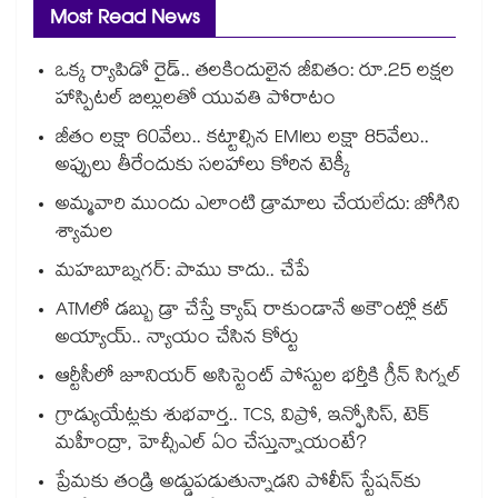
Most Read News
ఒక్క ర్యాపిడో రైడ్.. తలకిందులైన జీవితం: రూ.25 లక్షల
హాస్పిటల్ బిల్లులతో యువతి పోరాటం
జీతం లక్షా 60వేలు.. కట్టాల్సిన EMIలు లక్షా 85వేలు..
అప్పులు తీరేందుకు సలహాలు కోరిన టెక్కీ
అమ్మవారి ముందు ఎలాంటి డ్రామాలు చేయలేదు: జోగిని
శ్యామల
మహబూబ్నగర్: పాము కాదు.. చేపే
ATMలో డబ్బు డ్రా చేస్తే క్యాష్ రాకుండానే అకౌంట్లో కట్
అయ్యాయ్.. న్యాయం చేసిన కోర్టు
ఆర్టీసీలో జూనియర్ అసిస్టెంట్‌‌ పోస్టుల భర్తీకి గ్రీన్‌‌ సిగ్నల్
గ్రాడ్యుయేట్లకు శుభవార్త.. TCS, విప్రో, ఇన్ఫోసిస్, టెక్
మహీంద్రా, హెచ్సీఎల్ ఏం చేస్తున్నాయంటే?
ప్రేమకు తండ్రి అడ్డుపడుతున్నాడని పోలీస్ స్టేషన్⁪కు