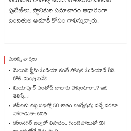
బయటకు రావాల్సి ఉంది. పోలీసులు సీసీటీవీ
ఫుటేజ్‌‌‌‌లు, స్థానికుల సమాచారం ఆధారంగా
నిందితుల ఆచూకీ కోసం గాలిస్తున్నారు.
మరిన్ని వార్తలు
మెయిన్ స్ట్రీమ్ మీడియా కంటే సోషల్ మీడియాదే లీడ్
రోల్: మంత్రి వివేక్
మియాపూర్ సంతోష్ దాబాకు వెళ్తుంటారా..? ఇది
తెలిస్తే...!
బీసీలకు చట్ట సభల్లో 50 శాతం రిజర్వేషన్లు వచ్చే వరకూ
పోరాడుతా: కవిత
కరీంనగర్ జిల్లాలో విషాదం.. గుండెపోటుతో SBI