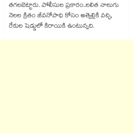
తగలబెట్టారు. పోలీసుల ప్రకారం..లలిత నాలుగు
నెలల క్రితం జీవనోపాధి కోసం అత్వెల్లికి వచ్చి,
రేకుల షెడ్డులో కిరాయికి ఉంటున్నది.