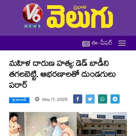
ఈ-పేపర్
మహిళ దారుణ హత్య: డెడ్ బాడీని
తగలబెట్టి, ఆభరణాలతో దుండగులు
పరార్​
May 17, 2025
హైదరాబాద్