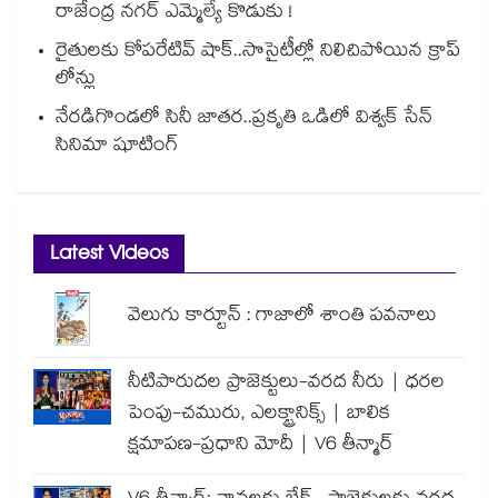
రాజేంద్ర నగర్ ఎమ్మెల్యే కొడుకు !
రైతులకు కోపరేటివ్ షాక్..సొసైటీల్లో నిలిచిపోయిన క్రాప్
లోన్లు
నేరడిగొండలో సినీ జాతర..ప్రకృతి ఒడిలో విశ్వక్ సేన్
సినిమా షూటింగ్
Latest Videos
వెలుగు కార్టూన్ : గాజాలో శాంతి పవనాలు
నీటిపారుదల ప్రాజెక్టులు-వరద నీరు | ధరల
పెంపు-చమురు, ఎలక్ట్రానిక్స్ | బాలిక
క్షమాపణ-ప్రధాని మోదీ | V6 తీన్మార్