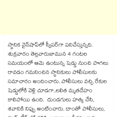
స్థానిక వైన్‌‌‌‌షాప్‌‌‌‌లో స్వీపర్‌‌‌‌గా పనిచేస్తున్నది.
శుక్రవారం తెల్లవారుజామున 4 గంటల
సమయంలో ఆమె ఉంటున్న షెడ్డు నుంచి పొగలు
రావడం గమనించిన స్థానికులు పోలీసులకు
సమాచారం అందించారు. పోలీసులు వచ్చి రేకుల
షెడ్డులోకి వెళ్లి చూడగా..లలిత మృతదేహం
కాలిపోయి ఉంది. దుండగులు హత్య చేసి,
శవానికి నిప్పు అంటించారు. దాంతో పోలీసులు,