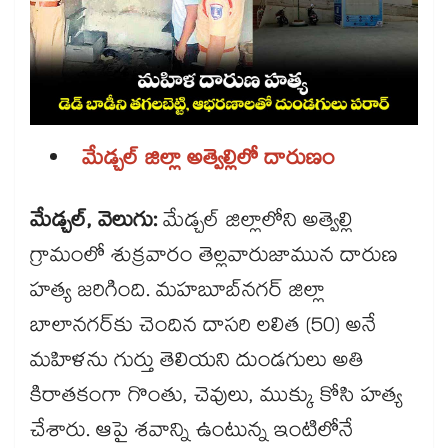
మేడ్చల్ జిల్లా అత్వెల్లిలో దారుణం
మేడ్చల్, వెలుగు:
మేడ్చల్ జిల్లాలోని అత్వెల్లి
గ్రామంలో శుక్రవారం తెల్లవారుజామున దారుణ
హత్య జరిగింది. మహబూబ్‌‌‌‌నగర్ జిల్లా
బాలానగర్‌‌‌‌కు చెందిన దాసరి లలిత (50) అనే
మహిళను గుర్తు తెలియని దుండగులు అతి
కిరాతకంగా గొంతు, చెవులు, ముక్కు కోసి హత్య
చేశారు. ఆపై శవాన్ని ఉంటున్న ఇంటిలోనే