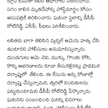
క్లూస్ టీమ్‌‌‌‌తో కలిసి ఆధారాలు సేకరించారు.
సగం కాలిన మృతదేహాన్ని పోస్ట్‌‌‌‌మార్టం కోసం
ఆసుపత్రికి తరలించారు. ఘటనా స్థలాన్ని డీసీపీ
కోటిరెడ్డి, ఏసీపీ, సీఐలు పరిశీలించారు.
లలితకు బాగా తెలిసిన వ్యక్తులే ఆమెను హత్య చేసి
ఉంటారని పోలీసులు అనుమానిస్తున్నారు.
దుండగులు ఆమె చెవి, ముక్కు, గొంతు కోసి,
కొన్ని ఆభరణాలను కూడా తీసుకెళ్లినట్లు ప్రాథమిక
దర్యాప్తులో తేలింది. ఈ కేసును అన్ని కోణాల్లో
దర్యాప్తు చేస్తున్నామని, త్వరలో నిందితులను
పట్టుకుంటామని డీసీపీ కోటిరెడ్డి పేర్కొన్నారు.
ఘటనకు సంబంధించి మరిన్ని వివరాలు