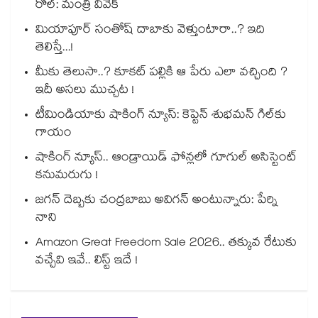
రోల్: మంత్రి వివేక్
మియాపూర్ సంతోష్ దాబాకు వెళ్తుంటారా..? ఇది
తెలిస్తే...!
మీకు తెలుసా..? కూకట్ పల్లికి ఆ పేరు ఎలా వచ్చింది ?
ఇదీ అసలు ముచ్చట !
టీమిండియాకు షాకింగ్ న్యూస్: కెప్టెన్ శుభమన్ గిల్‎కు
గాయం
షాకింగ్ న్యూస్.. ఆండ్రాయిడ్ ఫోన్లలో గూగుల్ అసిస్టెంట్
కనుమరుగు !
జగన్ దెబ్బకు చంద్రబాబు అవిగన్ అంటున్నారు: పేర్ని
నాని
Amazon Great Freedom Sale 2026.. తక్కువ రేటుకు
వచ్చేవి ఇవే.. లిస్ట్ ఇదే !