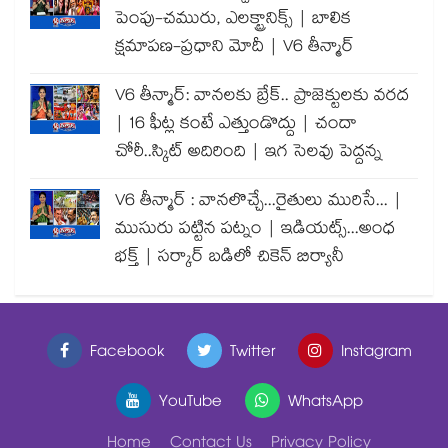
పెంపు-చమురు, ఎలక్ట్రానిక్స్ | బాలిక
క్షమాపణ-ప్రధాని మోదీ | V6 తీన్మార్
V6 తీన్మార్: వానలకు బ్రేక్.. ప్రాజెక్టులకు వరద
| 16 ఫీట్ల కంటే ఎత్తుండొద్దు | చందా
చోరీ..స్కిట్ అదిరింది | ఇగ సెలవు పెద్దన్న
V6 తీన్మార్ : వానలొచ్చే...రైతులు మురిసే... |
ముసురు పట్టిన పట్నం | ఇడియట్స్...అంధ
భక్త్ | సర్కార్ బడిలో చికెన్ బిర్యానీ
Facebook
Twitter
Instagram
YouTube
WhatsApp
Home
Contact Us
Privacy Policy