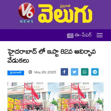
ఈ-పేపర్
హైదరాబాద్ లో ఇప్టా 82వ ఆవిర్భావ
వేడుకలు
May 26, 2025
హైదరాబాద్