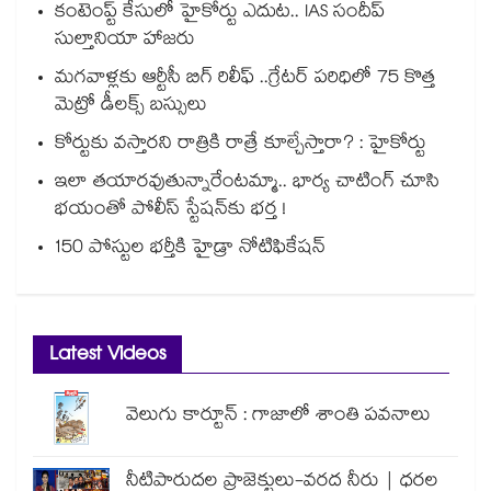
కంటెంప్ట్ కేసులో హైకోర్టు ఎదుట.. IAS సందీప్
సుల్తానియా హాజరు
మగవాళ్లకు ఆర్టీసీ బిగ్ రిలీఫ్ ..గ్రేటర్ పరిధిలో 75 కొత్త
మెట్రో డీలక్స్ బస్సులు
కోర్టుకు వస్తారని రాత్రికి రాత్రే కూల్చేస్తారా? : హైకోర్టు
ఇలా తయారవుతున్నారేంటమ్మా.. భార్య చాటింగ్ చూసి
భయంతో పోలీస్ స్టేషన్⁫కు భర్త !
150 పోస్టుల భర్తీకి హైడ్రా నోటిఫికేషన్
Latest Videos
వెలుగు కార్టూన్ : గాజాలో శాంతి పవనాలు
నీటిపారుదల ప్రాజెక్టులు-వరద నీరు | ధరల