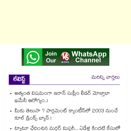
మరిన్ని వార్తలు
లేటెస్ట్
అత్యంత విషమంగా ఇరాన్ సుప్రీం లీడర్ మోజ్తాబా
ఖమేనీ ఆరోగ్యం..!
మీకు తెలుసా ? పార్లమెంట్ క్యాంటీన్⁪లో 2003 నుంచే
కూల్ డ్రింక్స్ బ్యాన్ !
ట్యాటూ ఛేదించిన మర్డర్ మిస్టరీ... ఏడేళ్ల కిందటి కేసులో