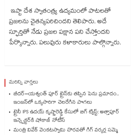
ఇప్టా దేశ స్వాతంత్ర్య ఉద్యమంలో పాటలతో
ప్రజలను చైతన్యపరిచిందని తెలిపారు. అదే
స్ఫూర్తితో నేడు ప్రజల పక్షాన పని చేస్తోందని
పేర్కొన్నారు. పలువురు కళాకారులు పాల్గొన్నారు.
మరిన్ని వార్తలు
బీదర్–యశ్వంత్ పూర్ ట్రైన్‎కు తప్పిన పెను ప్రమాదం..
ఇంజన్‎లో ఒక్కసారిగా చెలరేగిన పొగలు
ట్రైనీ IPS ఉదయ్ కృష్ణారెడ్డి కేసులో బిగ్ ట్విస్ట్: అత్తాపూర్
ఇన్స్పెక్టర్‎కి షోకాజ్ నోటీస్
మంత్రి వివేక్ వెంకటస్వామి చొరవతో గిగ్ వర్కర్ల సమ్మె