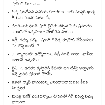
షాకింగ్ నిజాలు ...
ఫిల్మ్ ఫెడరేషన్ సహాయ నిరాకరణ.. జానీ మాస్టర్ భార్య
తీరును ఎండగడుతూ లేఖ
బీదర్–యశ్వంత్ పూర్ ట్రైన్‎కు తప్పిన పెను ప్రమాదం..
ఇంజన్‎లో ఒక్కసారిగా చెలరేగిన పొగలు
ఇడ్లీ, ఉప్మా, ఓట్స్... షుగర్ లెవెల్స్ కంట్రోల్ చేసేందుకు
ఏది బెస్ట్ అంటే...?
SBI బ్యాంకులో ఉద్యోగాలు.. డిగ్రీ ఉంటే చాలు.. ఖాళీలు
చాలానే ఉన్నయ్ !
ట్రైనీ IPS ఉదయ్ కృష్ణారెడ్డి కేసులో బిగ్ ట్విస్ట్: అత్తాపూర్
ఇన్స్పెక్టర్‎కి షోకాజ్ నోటీస్
ఇళ్లలో గ్యాస్ వాడుతున్న వినియోగదారులకు కీలక
హెచ్చరిక
మంత్రి వివేక్ వెంకటస్వామి చొరవతో గిగ్ వర్కర్ల సమ్మె
వాయిదా