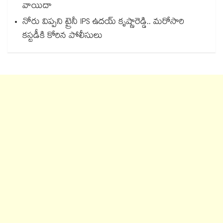
వాయిదా
నోరు విప్పని ట్రైనీ IPS ఉదయ్ కృష్ణారెడ్డి.. మరోసారి
కస్టడీకి కోరిన పోలీసులు