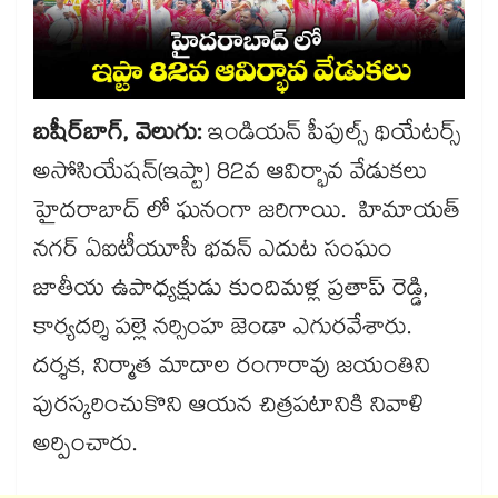
బషీర్​బాగ్, వెలుగు:
ఇండియన్ పీపుల్స్ థియేటర్స్
అసోసియేషన్(ఇప్టా) 82వ ఆవిర్భావ వేడుకలు
హైదరాబాద్ లో ఘనంగా జరిగాయి. హిమాయత్
నగర్ ఏఐటీయూసీ భవన్ ఎదుట సంఘం
జాతీయ ఉపాధ్యక్షుడు కుందిమళ్ల ప్రతాప్ రెడ్డి,
కార్యదర్శి పల్లె నర్సింహ జెండా ఎగురవేశారు.
దర్శక, నిర్మాత మాదాల రంగారావు జయంతిని
పురస్కరించుకొని ఆయన చిత్రపటానికి నివాళి
అర్పించారు.