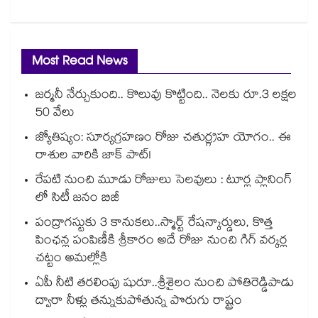
Most Read News
జర్మనీ నేర్చుకుంది.. కొలువు కొట్టింది.. నెలకు రూ.3 లక్షల
50 వేలు
జ్యోతిష్యం: సూర్యగ్రహణం రోజు చతుర్గ్రహ యోగం.. ఈ
రాశుల వారికి జాక్ పాట్!
రేపటి నుంచి మూడు రోజులు సెలవులు : టూర్ల ప్లానింగ్
లో సిటీ జనం బిజీ
పంద్రాగస్టుకు 3 కానుకలు..స్మార్ట్ రేషన్కార్డులు, కొత్త
పింఛన్ల పంపిణీకి శ్రీకారం అదే రోజు నుంచి గిగ్ వర్కర్ల
చట్టం అమల్లోకి
ఏపీ నీటి తరలింపు షురూ..శ్రీశైలం నుంచి పోతిరెడ్డిపాడు
ద్వారా నీళ్లు తన్నుకుపోతున్న పొరుగు రాష్ట్రం