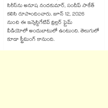
సిరీస్‌ను అనూష నందకుమార్‌, సందీప్ సాకేత్
కలిసి రూపొందించారు. జూన్ 12, 2026
నుంచి ఈ ఇన్వెస్టిగేటివ్ థ్రిల్లర్ ప్రైమ్
వీడియోలో అందుబాటులో ఉంటుంది. తెలుగులో
కూడా స్ట్రీమింగ్ కానుంది.