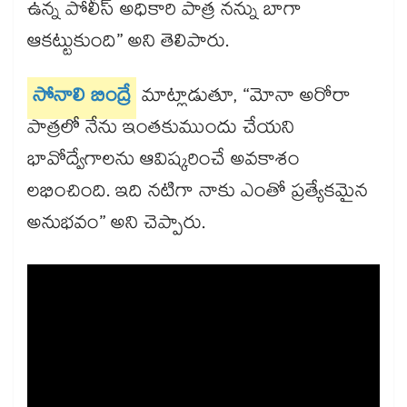
ఉన్న పోలీస్ అధికారి పాత్ర నన్ను బాగా
ఆకట్టుకుంది” అని తెలిపారు.
సోనాలి బింద్రే
మాట్లాడుతూ, “మోనా అరోరా
పాత్రలో నేను ఇంతకుముందు చేయని
భావోద్వేగాలను ఆవిష్కరించే అవకాశం
లభించింది. ఇది నటిగా నాకు ఎంతో ప్రత్యేకమైన
అనుభవం” అని చెప్పారు.