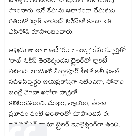
హత్య చేసిన నేరంలో దోషులుగా తేలి ఉరిశిక్ష
పొందారు. ఇదే కేసును ఆధారంగా చేసుకుని
గతంలో ‘బ్లాక్ వారెంట్’ సిరీస్‌లో కూడా ఒక
ఎపిసోడ్ రూపొందించారు.
ఇపుడు తాజాగా అదే ‘రంగా-బిల్లా’ కేసు స్ఫూర్తితో
‘రాఖ్’ సిరీస్‌ తెరకెక్కిందని ట్రైలర్⁬తో క్లారిటీ
వచ్చింది. ఇందులో మీర్జాపూర్ హీరో అలీ ఫజల్
సబ్‌ఇన్‌స్పెక్టర్ జయప్రకాష్‌గా నటించగా, సోనాలి
బింద్రే మోనా అరోరా పాత్రలో
కనిపించనుంది. దుఃఖం, న్యాయం, నేరాల
ప్రభావం వంటి అంశాలతో రూపొందిన ఈ
ఇన్వెస్టిగేషన్ డ్రామా ట్రైలర్ ఇంట్రెస్టింగ్⁬గా ఉంది.