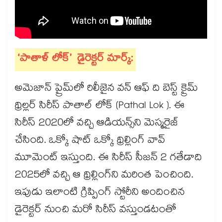
‘పాతాళ్ లోక్’ డైరెక్టర్ మార్క్:
అమెజాన్ ప్రైమ్⁬లో రిలీజైన వన్ ఆఫ్ ది బెస్ట్ క్రైమ్
థ్రిల్లర్ సిరీస్ పాతాల్ లోక్ (Pathal Lok ). ఈ
సిరీస్ 2020లో వచ్చి ఆడియన్స్⁬ని మెస్మరైజ్
చేసింది. ఒక్కో షాట్ ఒక్కో థ్రిల్లింగ్ వావ్
మూమెంట్ ఇస్తుంది. ఈ సిరీస్ సీజన్ 2 గతేడాది
2025లో వచ్చి ఆ థ్రిల్లింగ్⁭ని మరింత పెంచింది.
ఇపుడు ఇలాంటి గ్రిప్పింగ్ స్టోరీని అందించిన
డైరెక్టర్ నుంచి మరో సిరీస్ వస్తుండటంతో