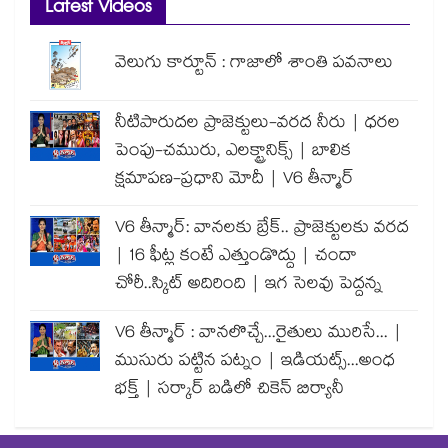
Latest Videos
వెలుగు కార్టూన్ : గాజాలో శాంతి పవనాలు
నీటిపారుదల ప్రాజెక్టులు-వరద నీరు | ధరల
పెంపు-చమురు, ఎలక్ట్రానిక్స్ | బాలిక
క్షమాపణ-ప్రధాని మోదీ | V6 తీన్మార్
V6 తీన్మార్: వానలకు బ్రేక్.. ప్రాజెక్టులకు వరద
| 16 ఫీట్ల కంటే ఎత్తుండొద్దు | చందా
చోరీ..స్కిట్ అదిరింది | ఇగ సెలవు పెద్దన్న
V6 తీన్మార్ : వానలొచ్చే...రైతులు మురిసే... |
ముసురు పట్టిన పట్నం | ఇడియట్స్...అంధ
భక్త్ | సర్కార్ బడిలో చికెన్ బిర్యానీ