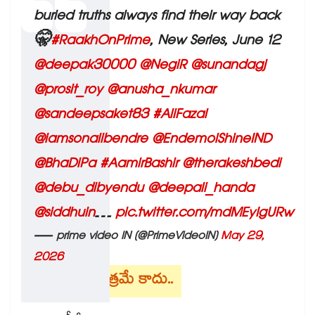
buried truths always find their way back
🤫
#RaakhOnPrime
, New Series, June 12
@deepak30000
@NegiR
@sunandagj
@prosit_roy
@anusha_nkumar
@sandeepsaket83
#AliFazal
@iamsonalibendre
@EndemolShineIND
@BhaDiPa
#AamirBashir
@therakeshbedi
@debu_dibyendu
@deepali_handa
@siddhuin
…
pic.twitter.com/mdMEyIgURw
— prime video IN (@PrimeVideoIN)
May 29,
2026
క్రైమ్ థ్రిల్లర్ మాత్రమే కాదు..