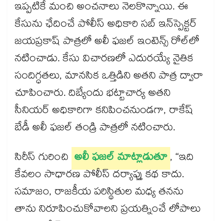
ఇప్పటికే మంచి అంచనాలు నెలకొన్నాయి. ఈ
కేసును ఛేదించే పోలీస్ అధికారి సబ్ ఇన్‌స్పెక్టర్
జయప్రకాష్ పాత్రలో అలీ ఫజల్ ఇంటెన్స్ రోల్⁬లో
నటించాడు. కేసు విచారణలో ఎదురయ్యే నైతిక
సందిగ్ధతలు, మానసిక ఒత్తిడిని అతని పాత్ర ద్వారా
చూపించారు. దిబ్యేందు భట్టాచార్య అతని
సీనియర్ అధికారిగా కనిపించనుండగా, రాకేష్
బేడీ అలీ ఫజల్ తండ్రి పాత్రలో నటించారు.
సిరీస్ గురించి
అలీ ఫజల్ మాట్లాడుతూ
, “ఇది
కేవలం సాధారణ పోలీస్ దర్యాప్తు కథ కాదు.
సమాజం, రాజకీయ పరిస్థితుల మధ్య తనను
తాను నిరూపించుకోవాలని ప్రయత్నించే లోపాలు