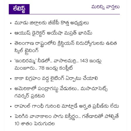
మరిన్ని వార్తలు
లేటెస్ట్
మూడు జిల్లాలకు బీజేపీ కొత్త అధ్యక్షులు
ఆయుష్‌‌ డైరెక్టర్ అయేషా మస్రత్ ఖానమ్‌‌
తెలంగాణ రాష్ట్రంలోని క్రిస్టియన్ నిరుద్యోగులకు ఉచిత
స్కిల్ ట్రైనింగ్
‘ఇందిరమ్మ’ నీడలో.. వాసాలమర్రి.. 143 ఇండ్లు
మంజూరు.. 78 ఇండ్లు కంప్లీట్
కాకా విగ్రహం వద్ద లైటింగ్ ఏర్పాటు చేయాలి
అమెరికాలో పంద్రాగస్టు వేడుకలు.. మసాచూసెట్స్
గవర్నర్ ప్రకటన
రాహుల్ గాంధీ గురించి మాట్లాడే అర్హత ప్రవీణ్‌‌‌‌కు లేదు
పెరిగిన వానాకాలం సాగు విస్తీర్ణం.. గతేడాదితో పోల్చితే
10 శాతం పెరుగుదల