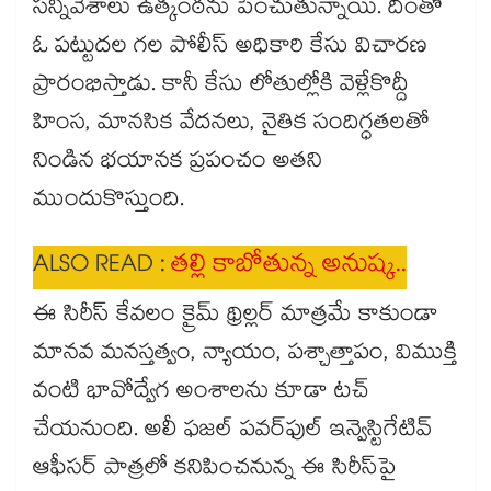
సన్నివేశాలు ఉత్కంఠను పెంచుతున్నాయి. దీంతో
ఓ పట్టుదల గల పోలీస్ అధికారి కేసు విచారణ
ప్రారంభిస్తాడు. కానీ కేసు లోతుల్లోకి వెళ్లేకొద్దీ
హింస, మానసిక వేదనలు, నైతిక సందిగ్ధతలతో
నిండిన భయానక ప్రపంచం అతని
ముందుకొస్తుంది.
ALSO READ :
తల్లి కాబోతున్న అనుష్క..
ఈ సిరీస్ కేవలం క్రైమ్ థ్రిల్లర్ మాత్రమే కాకుండా
మానవ మనస్తత్వం, న్యాయం, పశ్చాత్తాపం, విముక్తి
వంటి భావోద్వేగ అంశాలను కూడా టచ్
చేయనుంది. అలీ ఫజల్‌ పవర్‌ఫుల్ ఇన్వెస్టిగేటివ్
ఆఫీసర్ పాత్రలో కనిపించనున్న ఈ సిరీస్‌పై