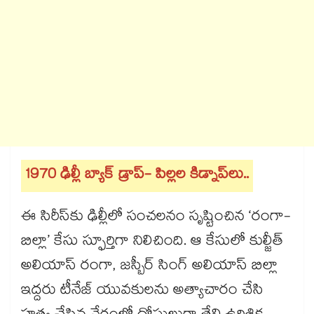
1970 ఢిల్లీ బ్యాక్ డ్రాప్- పిల్లల కిడ్నాప్‌లు..
ఈ సిరీస్‌కు ఢిల్లీలో సంచలనం సృష్టించిన ‘రంగా-
బిల్లా’ కేసు స్ఫూర్తిగా నిలిచింది. ఆ కేసులో కుల్జీత్
అలియాస్ రంగా, జస్బీర్ సింగ్ అలియాస్ బిల్లా
ఇద్దరు టీనేజ్ యువకులను అత్యాచారం చేసి