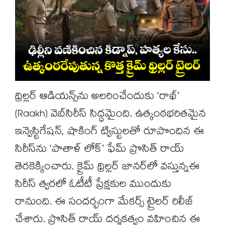
థ్రిల్లర్ ఆడియన్స్⁭ను అలరించేందుకు ‘రాఖ్’
(Raakh) వెబ్‌సిరీస్ సిద్ధమైంది. ఉత్కంఠభరితమైన
ఇన్వెస్టిగేషన్, షాకింగ్ ట్విస్టులతో రూపొందిన ఈ
సిరీస్‌ను ‘పాతాళ్ లోక్’ ఫేమ్ ప్రొసిత్ రాయ్
తెరకెక్కించారు. క్రైమ్ థ్రిల్లర్ జానర్‌లో వస్తున్నఈ
సిరీస్ త్వరలో ఓటీటీ ప్రేక్షకుల ముందుకు
రానుంది. ఈ సందర్భంగా మేకర్స్ ట్రైలర్ రిలీజ్
చేశారు. ప్రొసిత్‌ రాయ్‌ దర్శకత్వం వహించిన ఈ