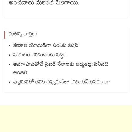
అంచనాలు మరింత పెరిగాయి.
మరిన్ని వార్తలు
కరికాల యోధుడిగా సందీప్ కిషన్
మకుటం.. విడుదలకు సిద్ధం
అవగాహనతోనే సైబర్ నేరాలకు అడ్డుకట్ట: సినీనటి
అంజలి
ఫ్యామిలీతో కలిసి నవ్వుకునేలా కొరియన్ కనకరాజు