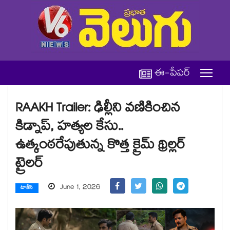
ఈ-పేపర్
RAAKH Trailer: ఢిల్లీని వణికించిన
కిడ్నాప్, హత్యల కేసు..
ఉత్కంఠరేపుతున్న కొత్త క్రైమ్ థ్రిల్లర్
ట్రైలర్
June 1, 2026
టాకీస్