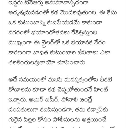
ఇద్దరు టీనేజర్లు అనుమానాస్పదంగా
అదృశ్యమవడంతో కథ మొదలవుతుంది. ఈ కేసు
ఒక కుటుంబాన్ని కుదిపేయడమే కాకుండా
నగరంలో భయాందోళనలు రేకెత్తిస్తుంది.
ముఖ్యంగా ఈ ట్రైలర్⁬లో ఒక భయానక నేరం
కారణంగా బాధిత కుటుంబాల జీవితాలు ఎలా
తలకిందులవుతాయో చూపించారు.
అదే సమయంలో మనిషి మనస్తత్వంలోని చీకటి
కోణాలను కూడా కథ చెప్పబోతుందనే హింట్
ఇచ్చారు. ఆమిర్ బషీర్, సోనాలి బింద్రే
దంపతులుగా కనిపిస్తుండగా, తమ కిడ్నాప్‌కు
గురైన పిల్లల కోసం పోలీసులను ఆశ్రయించే