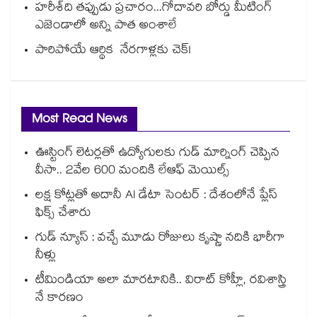
హరీశ్‌‌‌‌ది తప్పుడు ప్రచారం...గోదావరి బోర్డు మీటింగ్
ఎజెండాలో అన్ని పాత అంశాలే
పారిపోయే ఆర్థిక నేరగాళ్లకు చెక్!
Most Read News
ఊస్టింగ్ లెటర్లతో ఉద్యోగులకు గుడ్ మార్నింగ్ చెప్పిన
వీసా.. 2వేల 600 మందికి లేఆఫ్ మెయిల్స్
లక్ష కోట్లతో అదానీ AI డేటా సెంటర్ : దేశంలోనే ప్లేస్
ఫిక్స్ చేశారు
గుడ్ న్యూస్ : వచ్చే మూడు రోజులు కృష్ణా నదికి భారీగా
నీళ్లు
టీమిండియా అలా మారటానికి.. విరాట్ కోహ్లీ, రవిశాస్త్రి
నే కారణం