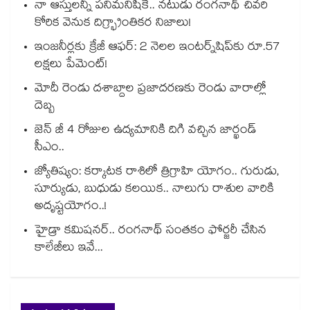
నా ఆస్తులన్నీ పనిమనిషికే.. నటుడు రంగనాథ్ చివరి
కోరిక వెనుక దిగ్భ్రాంతికర నిజాలు!
ఇంజనీర్లకు క్రేజీ ఆఫర్: 2 నెలల ఇంటర్న్‌షిప్‌కు రూ.57
లక్షలు పేమెంట్!
మోదీ రెండు దశాబ్దాల ప్రజాదరణకు రెండు వారాల్లో
దెబ్బ
జెన్ జీ 4 రోజుల ఉద్యమానికి దిగి వచ్చిన జార్ఖండ్
సీఎం..
జ్యోతిష్యం: కర్కాటక రాశిలో త్రిగ్రాహి యోగం.. గురుడు,
సూర్యుడు, బుధుడు కలయిక.. నాలుగు రాశుల వారికి
అదృష్టయోగం..!
హైడ్రా కమిషనర్.. రంగనాథ్ సంతకం ఫోర్జరీ చేసిన
కాలేజీలు ఇవే...