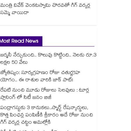
మంత్రి వివేక్ వెంకటస్వామి చొరవతో గిగ్ వర్కర్ల
సమ్మె వాయిదా
Most Read News
జర్మనీ నేర్చుకుంది.. కొలువు కొట్టింది.. నెలకు రూ.3
లక్షల 50 వేలు
జ్యోతిష్యం: సూర్యగ్రహణం రోజు చతుర్గ్రహ
యోగం.. ఈ రాశుల వారికి జాక్ పాట్!
రేపటి నుంచి మూడు రోజులు సెలవులు : టూర్ల
ప్లానింగ్ లో సిటీ జనం బిజీ
పంద్రాగస్టుకు 3 కానుకలు..స్మార్ట్ రేషన్కార్డులు,
కొత్త పింఛన్ల పంపిణీకి శ్రీకారం అదే రోజు నుంచి
గిగ్ వర్కర్ల చట్టం అమల్లోకి