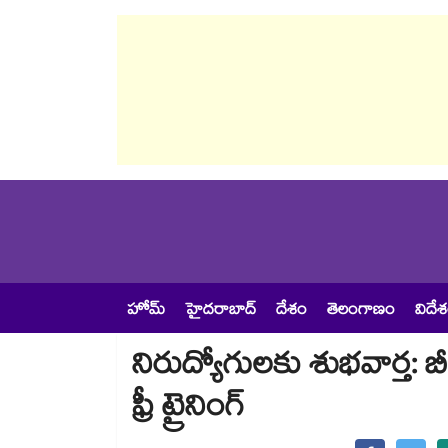
హోమ్
హైదరాబాద్
దేశం
తెలంగాణం
విదే
నిరుద్యోగులకు శుభవార్త: బీసీ
ఫ్రీ ట్రైనింగ్