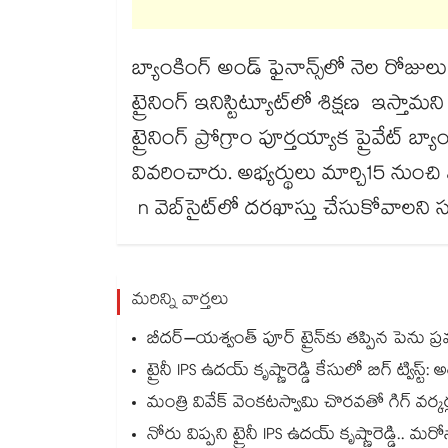
బ్యాంకింగ్ అండ్ ఫైనాన్స్​లో నెల రోజుల
ట్రైనింగ్ ఇనిస్టిట్యూట్​లో శిక్షణ ఇస్
ట్రైనింగ్ ప్రోగ్రాం పూర్తయ్యాక ప్రైవేట్ బ
వివరించారు. అభ్యర్థులు మార్చి15 నుంచి
n వెబ్​సైట్‌లో దరఖాస్తు చేసుకోవాలన
మరిన్ని వార్తలు
బీదర్–యశ్వంత్ పూర్ ట్రైన్‎కు తప్పిన పెను 
ట్రైనీ IPS ఉదయ్ కృష్ణారెడ్డి కేసులో బిగ్ ట్విస్ట్: 
మంత్రి వివేక్ వెంకటస్వామి చొరవతో గిగ్ వర్క
నోరు విప్పని ట్రైనీ IPS ఉదయ్ కృష్ణారెడ్డి.. మ