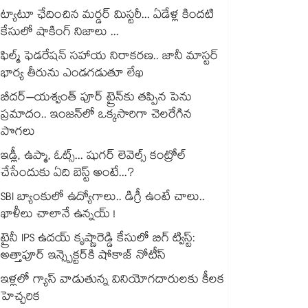
ట్యాటూ ఛేదించిన మర్డర్ మిస్టరీ... ఏడేళ్ల కిందటి
కేసులో షాకింగ్ నిజాలు ...
ఫిల్మ్ ఫెడరేషన్ సహాయ నిరాకరణ.. జానీ మాస్టర్
భార్య తీరును ఎండగడుతూ లేఖ
బీదర్–యశ్వంత్ పూర్ ట్రైన్‎కు తప్పిన పెను
ప్రమాదం.. ఇంజన్‎లో ఒక్కసారిగా చెలరేగిన
పొగలు
ఇడ్లీ, ఉప్మా, ఓట్స్... షుగర్ లెవెల్స్ కంట్రోల్
చేసేందుకు ఏది బెస్ట్ అంటే...?
SBI బ్యాంకులో ఉద్యోగాలు.. డిగ్రీ ఉంటే చాలు..
ఖాళీలు చాలానే ఉన్నయ్ !
ట్రైనీ IPS ఉదయ్ కృష్ణారెడ్డి కేసులో బిగ్ ట్విస్ట్:
అత్తాపూర్ ఇన్స్పెక్టర్‎కి షోకాజ్ నోటీస్
ఇళ్లలో గ్యాస్ వాడుతున్న వినియోగదారులకు కీలక
హెచ్చరిక