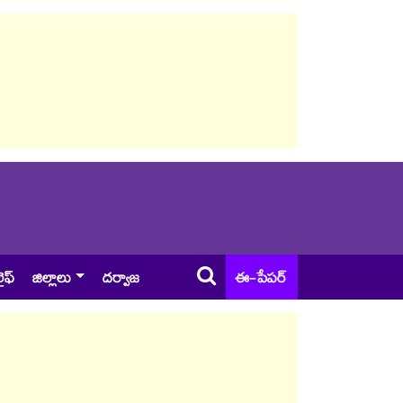
ైఫ్
జిల్లాలు
దర్వాజ
ఈ-పేపర్