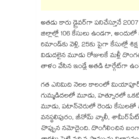
అతడు కారు డ్రైవర్‌‌‌‌‌‌‌‌‌‌‌‌‌‌‌‌‌‌‌‌‌‌‌‌‌‌‌‌‌‌‌‌గ
జిల్లాల్లో 106 కేసులు ఉండగా, అందులో
రిమాండ్‌‌‌‌‌‌‌‌‌‌‌‌‌‌‌‌‌‌‌‌‌‌‌‌‌‌‌‌‌‌‌‌కు వెళ్లి, 25కు పైగా కేసుల్
విడుదలైన మూడు రోజులకే మళ్లీ దొంగత
తాళం వేసిన ఇండ్లే అతడి టార్గేట్​గా ఉండ
గత ఎనిమిది నెలల కాలంలో మియాపూర్ పో
గుమ్మడిదలలో మూడు, హత్నూరలో ఒకటి, ప
మూడు, పటాన్​చెరులో రెండు కేసులతో పాట
వనస్థలిపురం, జీనోమ్ వ్యాలీ, శామీర్​పేట్
చొప్పున నమోదైంది. దొంగిలించిన బంగ