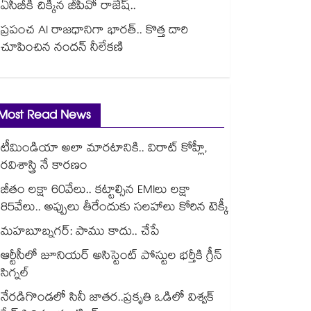
ఏసీబీకి చిక్కిన జీపీవో రాజేష్..
ప్రపంచ AI రాజధానిగా భారత్.. కొత్త దారి
చూపించిన నందన్ నీలేకణి
Most Read News
టీమిండియా అలా మారటానికి.. విరాట్ కోహ్లీ,
రవిశాస్త్రి నే కారణం
జీతం లక్షా 60వేలు.. కట్టాల్సిన EMIలు లక్షా
85వేలు.. అప్పులు తీరేందుకు సలహాలు కోరిన టెక్కీ
మహబూబ్నగర్: పాము కాదు.. చేపే
ఆర్టీసీలో జూనియర్ అసిస్టెంట్‌‌ పోస్టుల భర్తీకి గ్రీన్‌‌
సిగ్నల్
నేరడిగొండలో సినీ జాతర..ప్రకృతి ఒడిలో విశ్వక్