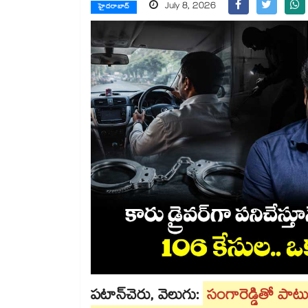
July 8, 2026
హైదరాబాద్
పటాన్​చెరు, వెలుగు:
సంగారెడ్డితో పాట