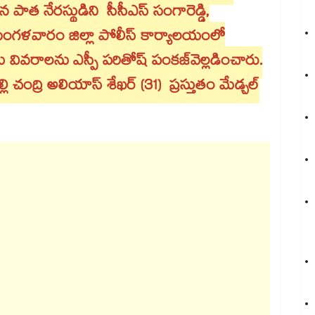
‌‌‌‌‌‌గా మారిన పాత నేరస్థుడిని సీసీఎస్ సంగారెడ్డి,
 మంగళవారం జిల్లా పోలీస్​ కార్యాలయంలో
ివరాలను ఎస్పీ పరితోష్​ పంకజ్​వెల్లడించారు.
 చంద్రి అలియాస్ శేఖర్ (31) ప్రస్తుతం మేడ్చల్