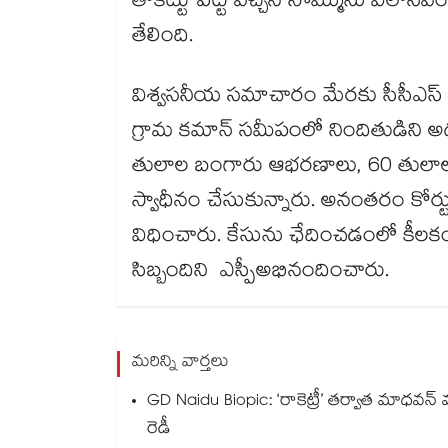
తాకట్టు పెట్టి వచ్చిన సొమ్మును విలాస
తేలింది.
విశ్వసనీయ సమాచారం మేరకు సీసీఎస్ సం
గ్రామ కమాన్ సమీపంలో నిందితుడిని అ
తులాల బంగారు ఆభరణాలు, 60 తులాల
స్వాధీనం చేసుకున్నారు. అనంతరం కోర్
విధించారు. కేసును ఛేదించడంలో కీలక
సిబ్బందిని ఎస్పీఅభినందించారు.
మరిన్ని వార్తలు
GD Naidu Biopic: ‘రాకెట్రీ’ తర్వాత మాధవన
రెడీ