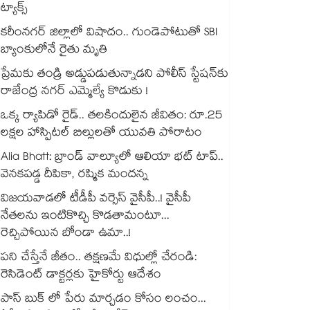
ట్యాక్స్
కరీంనగర్ జిల్లాలో విషాదం.. గుండెపోటుతో SBI
బ్యాంకులోనే రైతు మృతి
ప్రేమకు తండ్రి అడ్డుపడుతున్నాడని పోలీస్ స్టేషన్⁪కు
రాజేంద్ర నగర్ ఎమ్మెల్యే కొడుకు !
ఒక్క ర్యాపిడో రైడ్.. తలకిందులైన జీవితం: రూ.25
లక్షల హాస్పిటల్ బిల్లులతో యువతి పోరాటం
Alia Bhatt: బ్రాండ్ వాల్యూలో ఆలియా భట్ టాప్..
వెనకపడ్డ దీపికా, రష్మిక మందన్న
విజయవాడలో టీడీపీ వర్సెస్ వైసీపీ..! వైసీపీ
నేతలను ఇంటికొచ్చి కొడతామంటూ...
రెచ్చిపోయిన బోండా ఉమా..!
పని చేస్తేనే జీతం.. తక్షణమే విధుల్లో చేరండి:
రెసిడెంట్ డాక్టర్లకు హైకోర్టు ఆదేశం
పాస్ బుక్ లో పేరు మార్చడం కోసం లంచం...