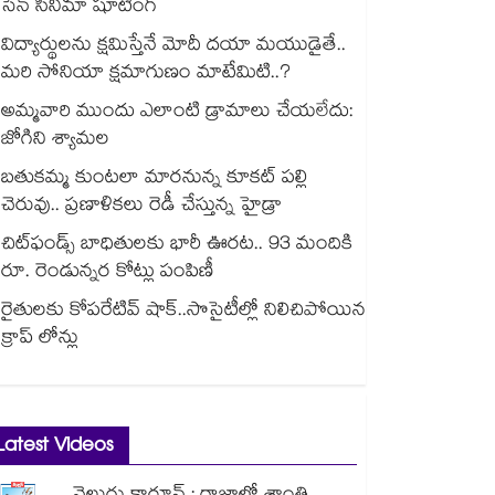
సేన్ సినిమా షూటింగ్
విద్యార్థులను క్షమిస్తేనే మోదీ దయా మయుడైతే..
మరి సోనియా క్షమాగుణం మాటేమిటి..?
అమ్మవారి ముందు ఎలాంటి డ్రామాలు చేయలేదు:
జోగిని శ్యామల
బతుకమ్మ కుంటలా మారనున్న కూకట్ పల్లి
చెరువు.. ప్రణాళికలు రెడీ చేస్తున్న హైడ్రా
చిట్‌ఫండ్స్ బాధితులకు భారీ ఊరట.. 93 మందికి
రూ. రెండున్నర కోట్లు పంపిణీ
రైతులకు కోపరేటివ్ షాక్..సొసైటీల్లో నిలిచిపోయిన
క్రాప్ లోన్లు
Latest Videos