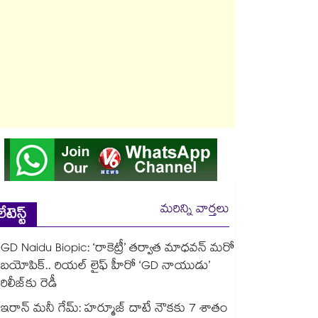
మరిన్ని వార్తలు
లేటెస్ట్
GD Naidu Biopic: ‘రాకెట్రీ’ తర్వాత మాధవన్ మరో
బయోపిక్.. రియల్ లైఫ్ హీరో ‘GD నాయుడు’
రిలీజ్⁬కు రెడీ
ఇరాన్ మనీ గేమ్: హర్మూజ్ దాటే నౌకకు 7 శాతం