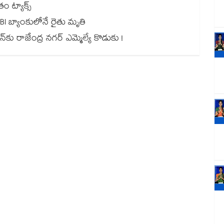
 ట్యాక్స్
BI బ్యాంకులోనే రైతు మృతి
న్⁪కు రాజేంద్ర నగర్ ఎమ్మెల్యే కొడుకు !