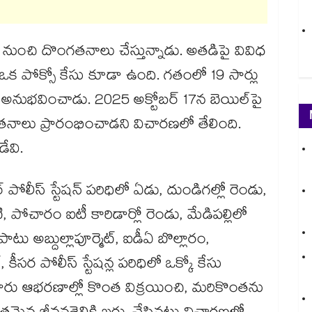
ా పనిచేస్తూనే 2007 నుంచి దొంగతనాలు చేస్తున్నాడు. అతడిపై వివిధ
 ఒక పోక్సో కేసు కూడా ఉంది. గతంలో 19 సార్లు
లో శిక్ష అనుభవించాడు. 2025 అక్టోబర్ 17న బెయిల్‌‌‌‌‌‌‌‌‌‌‌‌‌‌‌‌‌‌‌‌‌‌‌‌‌‌‌‌‌‌‌‌పై
నాలు ప్రారంభించాడని విచారణలో తేలింది.
ేవి.
లీస్ స్టేషన్ పరిధిలో ఏడు, దుండిగల్లో రెండు,
ోచారం ఐటీ కారిడార్లో రెండు, మేడిపల్లిలో
ు అబ్దుల్లాపూర్మెట్, ఐడీఏ బొల్లారం,
, కీసర పోలీస్ స్టేషన్ల పరిధిలో ఒక్కో కేసు
ారు ఆభరణాల్లో కొంత విక్రయించి, మరికొంతను