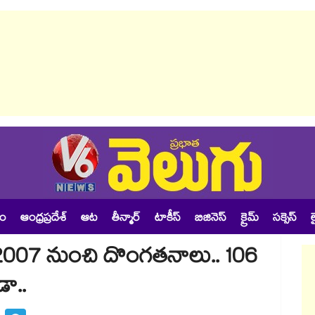
శం
ఆంధ్రప్రదేశ్
ఆట
తీన్మార్
టాకీస్
బిజినెస్
క్రైమ్
సక్సెస్
ల
‌‌‌‌‌గా పనిచేస్తూనే 2007 నుంచి దొంగతనాలు.. 106
డా..