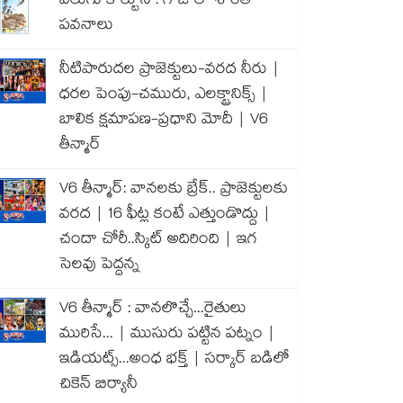
వెలుగు కార్టూన్ : గాజాలో శాంతి
పవనాలు
నీటిపారుదల ప్రాజెక్టులు-వరద నీరు |
ధరల పెంపు-చమురు, ఎలక్ట్రానిక్స్ |
బాలిక క్షమాపణ-ప్రధాని మోదీ | V6
తీన్మార్
V6 తీన్మార్: వానలకు బ్రేక్.. ప్రాజెక్టులకు
వరద | 16 ఫీట్ల కంటే ఎత్తుండొద్దు |
చందా చోరీ..స్కిట్ అదిరింది | ఇగ
సెలవు పెద్దన్న
V6 తీన్మార్ : వానలొచ్చే...రైతులు
మురిసే... | ముసురు పట్టిన పట్నం |
ఇడియట్స్...అంధ భక్త్ | సర్కార్ బడిలో
చికెన్ బిర్యానీ