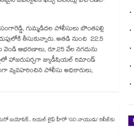
వంతమైన జీవనశైలికి ఖర్చు చేసినట్లు విచారణలో
గారెడ్డి, గుమ్మడిదల పోలీసులు బొంతపల్లి
దుపులోకి తీసుకున్నారు. అతడి నుంచి 22.5
 వెండి ఆభరణాలు, రూ.25 వేల నగదును
టులో హాజరుపర్చగా జ్యుడీషియల్ రిమాండ్
ంగా వ్యవహరించిన పోలీసు అధికారులు,
్ మరో బయోపిక్.. రియల్ లైఫ్ హీరో ‘GD నాయుడు’ రిలీజ్⁬కు