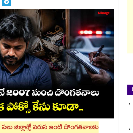
ు పలు జిల్లాల్లో వరుస ఇంటి దొంగతనాలకు