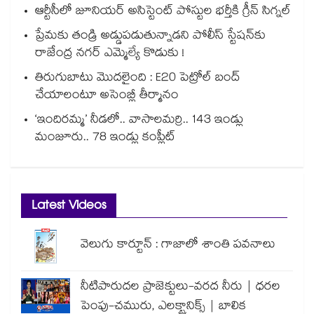
ఆర్టీసీలో జూనియర్ అసిస్టెంట్‌‌ పోస్టుల భర్తీకి గ్రీన్‌‌ సిగ్నల్
ప్రేమకు తండ్రి అడ్డుపడుతున్నాడని పోలీస్ స్టేషన్⁪కు
రాజేంద్ర నగర్ ఎమ్మెల్యే కొడుకు !
తిరుగుబాటు మొదలైంది : E20 పెట్రోల్ బంద్
చేయాలంటూ అసెంబ్లీ తీర్మానం
‘ఇందిరమ్మ’ నీడలో.. వాసాలమర్రి.. 143 ఇండ్లు
మంజూరు.. 78 ఇండ్లు కంప్లీట్
Latest Videos
వెలుగు కార్టూన్ : గాజాలో శాంతి పవనాలు
నీటిపారుదల ప్రాజెక్టులు-వరద నీరు | ధరల
పెంపు-చమురు, ఎలక్ట్రానిక్స్ | బాలిక