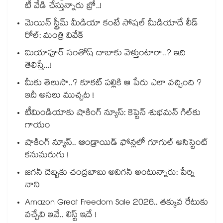
టీ వేడి చేస్తున్నారు బ్రో..!
మెయిన్ స్ట్రీమ్ మీడియా కంటే సోషల్ మీడియాదే లీడ్
రోల్: మంత్రి వివేక్
మియాపూర్ సంతోష్ దాబాకు వెళ్తుంటారా..? ఇది
తెలిస్తే...!
మీకు తెలుసా..? కూకట్ పల్లికి ఆ పేరు ఎలా వచ్చింది ?
ఇదీ అసలు ముచ్చట !
టీమిండియాకు షాకింగ్ న్యూస్: కెప్టెన్ శుభమన్ గిల్‎కు
గాయం
షాకింగ్ న్యూస్.. ఆండ్రాయిడ్ ఫోన్లలో గూగుల్ అసిస్టెంట్
కనుమరుగు !
జగన్ దెబ్బకు చంద్రబాబు అవిగన్ అంటున్నారు: పేర్ని
నాని
Amazon Great Freedom Sale 2026.. తక్కువ రేటుకు
వచ్చేవి ఇవే.. లిస్ట్ ఇదే !