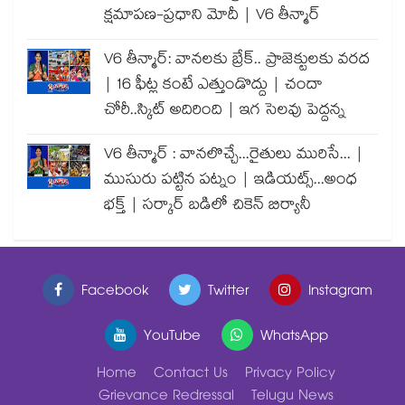
క్షమాపణ-ప్రధాని మోదీ | V6 తీన్మార్
V6 తీన్మార్: వానలకు బ్రేక్.. ప్రాజెక్టులకు వరద
| 16 ఫీట్ల కంటే ఎత్తుండొద్దు | చందా
చోరీ..స్కిట్ అదిరింది | ఇగ సెలవు పెద్దన్న
V6 తీన్మార్ : వానలొచ్చే...రైతులు మురిసే... |
ముసురు పట్టిన పట్నం | ఇడియట్స్...అంధ
భక్త్ | సర్కార్ బడిలో చికెన్ బిర్యానీ
Facebook
Twitter
Instagram
YouTube
WhatsApp
Home
Contact Us
Privacy Policy
Grievance Redressal
Telugu News