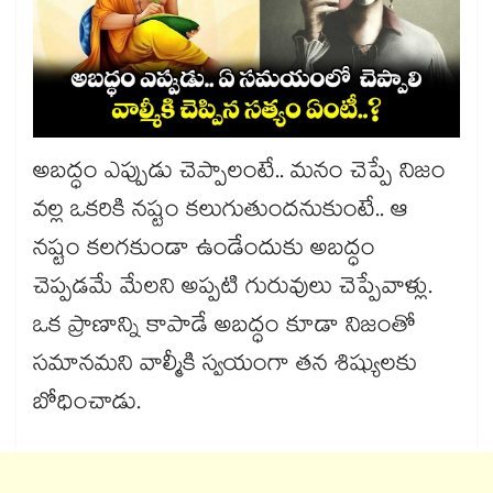
అబద్ధం ఎప్పుడు చెప్పాలంటే.. మనం చెప్పే నిజం
వల్ల ఒకరికి నష్టం కలుగుతుందనుకుంటే.. ఆ
నష్టం కలగకుండా ఉండేందుకు అబద్ధం
చెప్పడమే మేలని అప్పటి గురువులు చెప్పేవాళ్లు.
ఒక ప్రాణాన్ని కాపాడే అబద్ధం కూడా నిజంతో
సమానమని వాల్మీకి స్వయంగా తన శిష్యులకు
బోధించాడు.