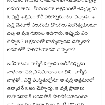
అందుకు ఆయన ఓ ఉదాహరణ చెబుతూ.. పిల్లల్ని
అడుగుతారు.. మీరందరూ ఆశ్రమంలో ఉన్నప్పుడు
ఓ వ్యక్తి ఆశ్రమంలోకి పరిగెత్తుకుంటూ వచ్చాడు. ఆ
వ్యక్తి వెనకాలే నలుగురు దొంగలు పరిగెత్తుకుంటూ
వచ్చి ఆ వ్యక్తి గురించి అడిగారు. అప్పుడు ఏం
చెప్పాలి? ఆశ్రమంలో దాక్కున్నాడని చెప్పాలా?
అడవిలోకి పారిపోయాడని చెప్పాలా?
ఇదేమాటను వాల్మీకి పిల్లలను అడిగినప్పుడు
వాళ్లంతా చెప్పిన సమాధానాలు విని.. వాల్మీకి
వాళ్లతో.. ఎట్టి పరిస్థితుల్లోనూ ఆ వ్యక్తి ఆశ్రమంలో
ఉన్నాడనే నిజం చెప్పొద్దు. ఆ వ్యక్తి ప్రాణాలు
కాపాడడానికి అడవిలోకి పారిపోయాడంటూ