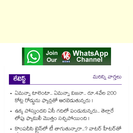
మరిన్ని వార్తలు
లేటెస్ట్
ఏమన్నా టాలెంటా.. ఏమన్నా విజనా.. రూ.4వేల 200
కోట్ల రోడ్డును ఫ్యాన్లతో ఆరబెడుతున్నరు !
ఉక్క పోస్తుందని ఏసీ గదిలో పండుకున్నరు.. తెల్లారే
లోపు ఫ్యామిలీ మొత్తం సచ్చిపోయింది !
కొంపదీసి ట్రైన్⁬లో టీ తాగుతున్నారా..? వాటర్ హీటర్⁭⁭తో