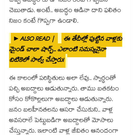
చెప్పే అబద్ధం కూడా నిజం కంటే గొప్పదని
చెబుతాడు. అంటే.. అబద్ధం ఆడినా దాని ఫలితం
నిజం కంటే గొప్పగా ఉండాలి.
►ALSO READ |
ఈ తేదీల్లో పుట్టిన వాళ్లకు
మైండ్ చాలా షార్ప్.. ఎలాంటి సమస్యనైనా
చిటికెలో సాల్వ్ చేస్తారు!
ఈ కాలంలో పరిస్థితులు అలా లేవు.. స్వార్థంతో
పచ్చి అబద్దాలు ఆడుతున్నారు. తాము బతకటం
కోసం కోకొల్లలుగా అబద్ధాలు ఆడుతున్నారు.
జనం బలహీనతలను ఆసరా చేసుకుని.. వాళ్ల
అవసరాలే పెట్టుబడిగా అబద్దాలతో మోసాలు
చేస్తున్నారు. ఇలాంటి వాళ్ల జీవితం ఆనందంగా