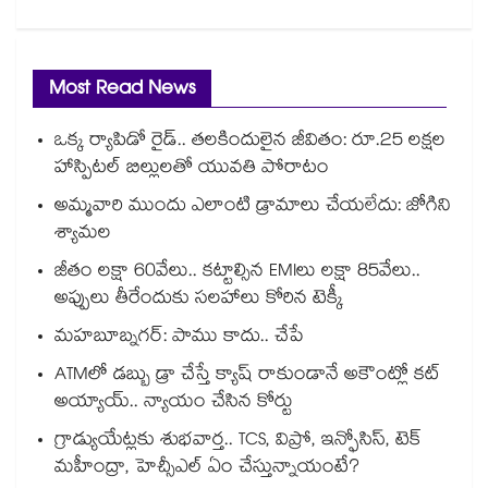
Most Read News
ఒక్క ర్యాపిడో రైడ్.. తలకిందులైన జీవితం: రూ.25 లక్షల
హాస్పిటల్ బిల్లులతో యువతి పోరాటం
అమ్మవారి ముందు ఎలాంటి డ్రామాలు చేయలేదు: జోగిని
శ్యామల
జీతం లక్షా 60వేలు.. కట్టాల్సిన EMIలు లక్షా 85వేలు..
అప్పులు తీరేందుకు సలహాలు కోరిన టెక్కీ
మహబూబ్నగర్: పాము కాదు.. చేపే
ATMలో డబ్బు డ్రా చేస్తే క్యాష్ రాకుండానే అకౌంట్లో కట్
అయ్యాయ్.. న్యాయం చేసిన కోర్టు
గ్రాడ్యుయేట్లకు శుభవార్త.. TCS, విప్రో, ఇన్ఫోసిస్, టెక్
మహీంద్రా, హెచ్సీఎల్ ఏం చేస్తున్నాయంటే?