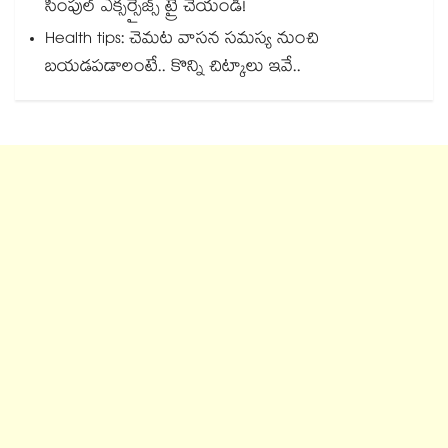
సింపుల్ ఎక్సర్సైజ్స్ ట్రై చేయండి!
Health tips: చెమట వాసన సమస్య నుంచి
బయడపడాలంటే.. కొన్ని చిట్కాలు ఇవే..