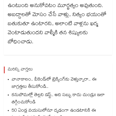
ఉంటుంది అనుకోవటం మూర్ఖత్వం అవుతుంది.
అబద్దాలతో మోసం చేసే వాళ్లు.. నిత్యం భయంతో
బతుకుతూ ఉంటారని.. అలాంటి వాళ్లను ఖర్మ
వెంటాడుతుందని వాల్మీకి తన శిష్యులకు
బోధించాడు.
మరిన్ని వార్తలు
వానాకాలం.. వీకెండ్‏లో ట్రెక్కింగ్‎కు వెళ్తున్నారా.. ఈ
జాగ్రత్తలు తీసుకోండి..
కనుబొమల్లో తెల్లని డస్ట్.. అది సబ్బు కాదు చుండ్రు! ఇలా
తగ్గించుకోండి
50 ఏండ్ల వయసులోనూ దృఢంగా ఉండటానికి ఈ