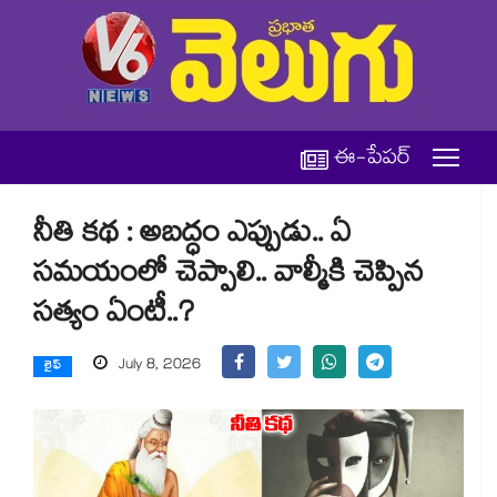
ఈ-పేపర్
నీతి కథ : అబద్ధం ఎప్పుడు.. ఏ
సమయంలో చెప్పాలి.. వాల్మీకి చెప్పిన
సత్యం ఏంటీ..?
July 8, 2026
లైఫ్