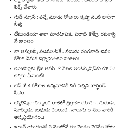
లక్ష కోట్లతో అదానీ AI డేటా సెంటర్ : దేశంలోనే ప్లేస్
ఫిక్స్ చేశారు
గుడ్ న్యూస్ : వచ్చే మూడు రోజులు కృష్ణా నదికి భారీగా
నీళ్లు
టీమిండియా అలా మారటానికి.. విరాట్ కోహ్లీ, రవిశాస్త్రి
నే కారణం
నా ఆస్తులన్నీ పనిమనిషికే.. నటుడు రంగనాథ్ చివరి
కోరిక వెనుక దిగ్భ్రాంతికర నిజాలు!
ఇంజనీర్లకు క్రేజీ ఆఫర్: 2 నెలల ఇంటర్న్‌షిప్‌కు రూ.57
లక్షలు పేమెంట్!
జెన్ జీ 4 రోజుల ఉద్యమానికి దిగి వచ్చిన జార్ఖండ్
సీఎం..
జ్యోతిష్యం: కర్కాటక రాశిలో త్రిగ్రాహి యోగం.. గురుడు,
సూర్యుడు, బుధుడు కలయిక.. నాలుగు రాశుల వారికి
అదృష్టయోగం..!
ఇరాన్ యుద్ధంతో 3 నెలల్లోనే రూ.7లక్షల 70వేల కోట్లు