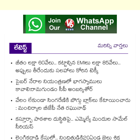
మరిన్ని వార్తలు
లేటెస్ట్
జీతం లక్షా 60వేలు.. కట్టాల్సిన EMIలు లక్షా 85వేలు..
అప్పులు తీరేందుకు సలహాలు కోరిన టెక్కీ
సైబర్ నేరాల నియంత్రణలో భాగస్వాములు
కావాలి:రామగుండం సీపీ అంబర్కిశోర్‌‌‌‌‌‌‌‌‌‌‌‌‌‌‌‌
వేలం లేకుండా సింగరేణికి బొగ్గు బ్లాక్‌‌‌‌‌‌‌‌లు కేటాయించారు
: మంచిర్యాల బీజేపీ నేత రఘునాథ్
కస్తూర్బా పాఠశాల దుస్థితిపై.. ఎమ్మెల్యే మందుల సామేల్
సీరియస్
లైంగికదాడి కేసులో.. నిందితుడికి20ఏండ్ల జైలు శిక్ష