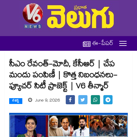
ఈ-పేపర్
సీఎం రేవంత్-మోదీ, కేసీఆర్ | చేప
మందు పంపిణీ | కొత్త నిబంధనలు-
ఫ్యూచర్ సిటీ ప్రాజెక్ట్ | V6 తీన్మార్
June 9, 2026
లేటెస్ట్