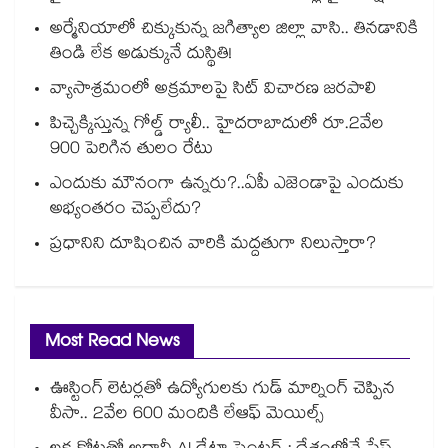
అర్మేనియాలో చిక్కుకున్న జగిత్యాల జిల్లా వాసి.. తినడానికి
తిండి లేక అడుక్కునే దుస్థితి!
వ్యాసాశ్రమంలో అక్రమాలపై సిట్‌‌‌‌‌‌‌‌‌‌‌‌‌‌‌‌‌‌‌‌‌‌‌‌‌‌‌‌‌‌‌‌ విచారణ జరపాలి
పిచ్చెక్కిస్తున్న గోల్డ్ ర్యాలీ.. హైదరాబాదులో రూ.2వేల
900 పెరిగిన తులం రేటు
ఎందుకు మౌనంగా ఉన్నరు?..ఏపీ ఎజెండాపై ఎందుకు
అభ్యంతరం చెప్పలేదు?
ప్రధానిని దూషించిన వారికి మద్దతుగా నిలుస్తారా?
Most Read News
ఊస్టింగ్ లెటర్లతో ఉద్యోగులకు గుడ్ మార్నింగ్ చెప్పిన
వీసా.. 2వేల 600 మందికి లేఆఫ్ మెయిల్స్