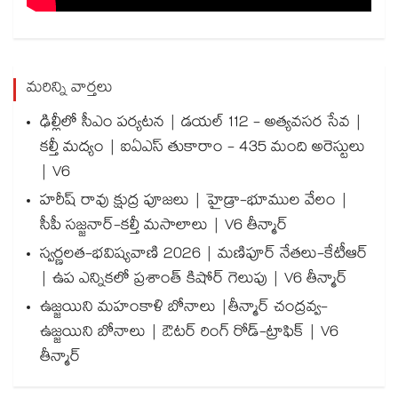
మరిన్ని వార్తలు
ఢిల్లీలో సీఎం పర్యటన | డయల్ 112 - అత్యవసర సేవ |
కల్తీ మద్యం | ఐఏఎస్ తుకారాం - 435 మంది అరెస్టులు
| V6
హరీష్ రావు క్షుద్ర పూజలు | హైడ్రా-భూముల వేలం |
సీపీ సజ్జనార్-కల్తీ మసాలాలు | V6 తీన్మార్
స్వర్ణలత-భవిష్యవాణి 2026 | మణిపూర్ నేతలు-కేటీఆర్
| ఉప ఎన్నికలో ప్రశాంత్ కిషోర్ గెలుపు | V6 తీన్మార్
ఉజ్జయిని మహంకాళి బోనాలు |తీన్మార్ చంద్రవ్వ-
ఉజ్జయిని బోనాలు | ఔటర్ రింగ్ రోడ్-ట్రాఫిక్ | V6
తీన్మార్