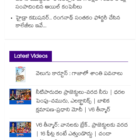
సంపాదించిన ఆయిల్ కంపెనీలు
హైడ్రా కమిషనర్.. రంగనాథ్ సంతకం ఫోర్జరీ చేసిన
కాలేజీలు ఇవే...
Latest Videos
వెలుగు కార్టూన్ : గాజాలో శాంతి పవనాలు
నీటిపారుదల ప్రాజెక్టులు-వరద నీరు | ధరల
పెంపు-చమురు, ఎలక్ట్రానిక్స్ | బాలిక
క్షమాపణ-ప్రధాని మోదీ | V6 తీన్మార్
V6 తీన్మార్: వానలకు బ్రేక్.. ప్రాజెక్టులకు వరద
| 16 ఫీట్ల కంటే ఎత్తుండొద్దు | చందా