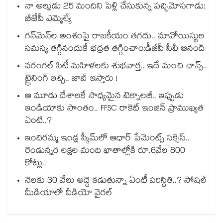
నా అల్లుడు 25 మందిని పెళ్లి చేసుకున్న పచ్చిమోసగాడు:
బీజేపీ ఎమ్మెల్యే
గన్⁭మెన్⁭ల అంశంపై రాజకీయం తగదు.. మావోయిస్టుల
సమస్య తగ్గినందుకే భద్రత తగ్గించాం:డీజీపీ సీవీ ఆనంద్
వరంగల్ సిటీ మహిళలకు శుభవార్త.. ఇదే మంచి ఛాన్స్..
ట్రైనింగ్ ఇచ్చి.. జాబ్ ఇస్తారు !
ఆ మూడు దేశాలకే సాధ్యమైన టెక్నాలజీ.. ఇప్పుడు
ఇండియాకు సొంతం.. FFSC రాకెట్ ఇంజిన్ ప్రాముఖ్యత
ఏంటి..?
ఇందిరమ్మ ఇండ్ల స్కీమ్‌‌‌‌‌‌‌‌లో ఆధార్ పేమెంట్స్ సక్సెస్..
రెండున్నర లక్షల మంది ఖాతాల్లోకి రూ.6వేల 800
కోట్లు..
నెలకు 30 వేలు అద్దె కడుతున్నా ఏంటీ పరిస్థితి..? సోషల్
మీడియాలో వీడియో వైరల్