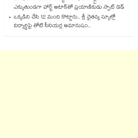
ఎక్కుతుండగా హార్ట్ అటాక్⁭తో ప్రయాణికుడు స్పాట్ డెడ్
ఒక్కడిని చేసి 12 మంది కొట్టారు.. శ్రీ చైతన్య స్కూల్లో
విద్యార్థిపై తోటి సీనియర్ల అమానుషం..