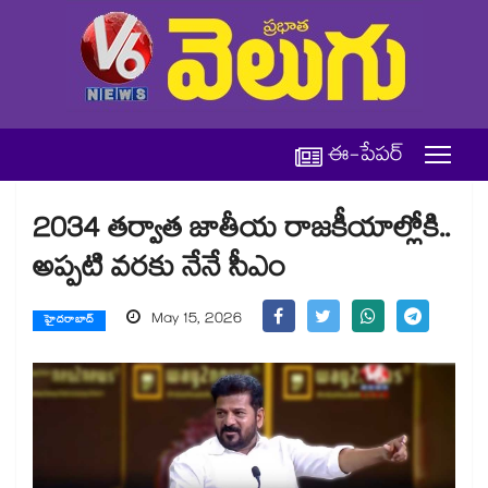
ఈ-పేపర్
2034 తర్వాత జాతీయ రాజకీయాల్లోకి..
అప్పటి వరకు నేనే సీఎం
May 15, 2026
హైదరాబాద్