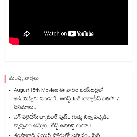
మరిన్ని వార్తలు
August 15th Movies: ఈ వారం థియేటర్లలో
ఆడియన్స్⁬కు పండుగే.. ఆగస్ట్ 15కి బాక్సాఫీస్ బరిలో 7
సినిమాలు..
ఎగ్ వెరైటీస్: బ్యాచిలర్ ఫుడ్.. గుడ్డు నిల్వ పచ్చడి..
క్యాప్పికం ఆమ్లెట్.. టేస్ట్ అదిరిద్ది గురూ..!
శంషాబాద్ ఎయిర్ పోర్టులో విషాదం.. ఫ్లైట్