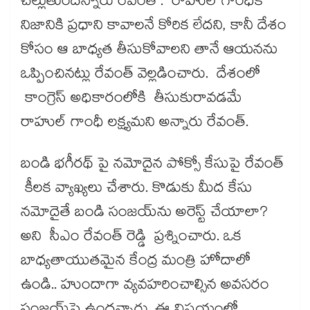
చెల్లుతుందన్నారు రేవంత్ . రాహుల్ గాంధీకి
నిజానికి ప్రధాని కావాలనే కోరిక లేదని, కానీ దేశం
కోసం ఆ బాధ్యత తీసుకోవాలని తానే ఆయనను
ఒప్పించినట్లు రేవంత్ వెల్లడించారు. దేశంలో
కాంగ్రెస్ అధికారంలోకి తీసుకురావడమే
రాహుల్ గాంధీ లక్ష్యమని అన్నారు రేవంత్.
బండి భగీరథ్ పై నమోదైన పోక్సో కేసుపై రేవంత్
కీలక వ్యాఖ్యలు చేశారు. కొడుకు మీద కేసు
నమోదైతే బండి సంజయ్‌ను అరెస్ట్ చేయాలా?
అని సీఎం రేవంత్ రెడ్డి ప్రశ్నించారు. ఒక
బాధ్యతాయుతమైన కేంద్ర మంత్రి హోదాలో
ఉండి.. హుందాగా వ్యవహరించాల్సిన అవసరం