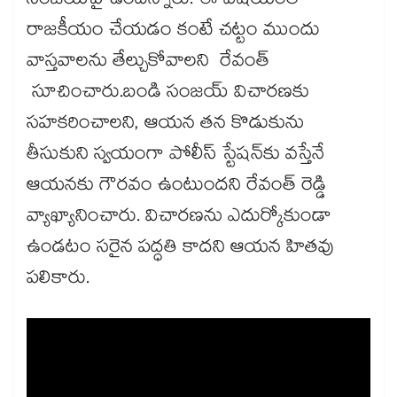
సంజయ్‌పై ఉందన్నారు. ఈ విషయంలో
రాజకీయం చేయడం కంటే చట్టం ముందు
వాస్తవాలను తేల్చుకోవాలని రేవంత్
సూచించారు.బండి సంజయ్ విచారణకు
సహకరించాలని, ఆయన తన కొడుకును
తీసుకుని స్వయంగా పోలీస్ స్టేషన్‌కు వస్తేనే
ఆయనకు గౌరవం ఉంటుందని రేవంత్ రెడ్డి
వ్యాఖ్యానించారు. విచారణను ఎదుర్కోకుండా
ఉండటం సరైన పద్ధతి కాదని ఆయన హితవు
పలికారు.