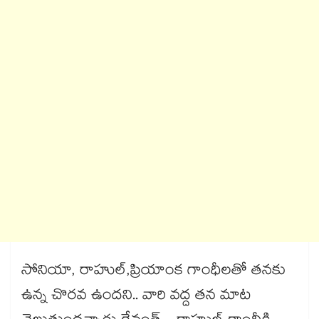
సోనియా, రాహుల్,ప్రియాంక గాంధీలతో తనకు
ఉన్న చొరవ ఉందని.. వారి వద్ద తన మాట