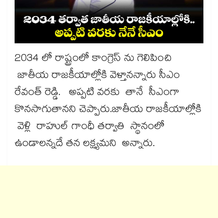
2034 లో రాష్ట్రంలో కాంగ్రెస్ ను గెలిపించి
జాతీయ రాజకీయాల్లోకి వెళ్తానన్నారు సీఎం
రేవంత్ రెడ్డి. అప్పటి వరకు తానే సీఎంగా
కొనసాగుతానని చెప్పారు.జాతీయ రాజకీయాల్లోకి
వెళ్లి రాహుల్ గాంధీ తర్వాతి స్థానంలో
ఉండాలన్నదే తన లక్ష్యమని అన్నారు.