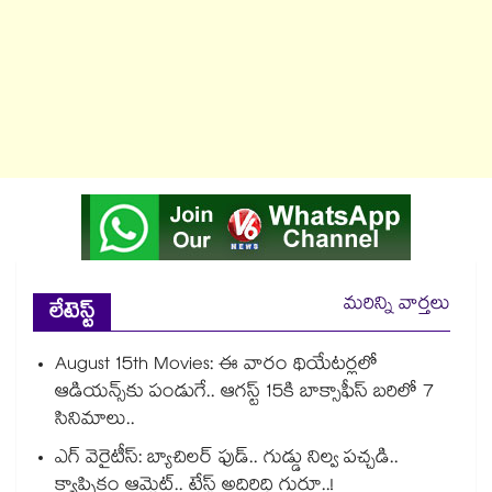
మరిన్ని వార్తలు
లేటెస్ట్
August 15th Movies: ఈ వారం థియేటర్లలో
ఆడియన్స్⁬కు పండుగే.. ఆగస్ట్ 15కి బాక్సాఫీస్ బరిలో 7
సినిమాలు..
ఎగ్ వెరైటీస్: బ్యాచిలర్ ఫుడ్.. గుడ్డు నిల్వ పచ్చడి..
క్యాప్పికం ఆమ్లెట్.. టేస్ట్ అదిరిద్ది గురూ..!