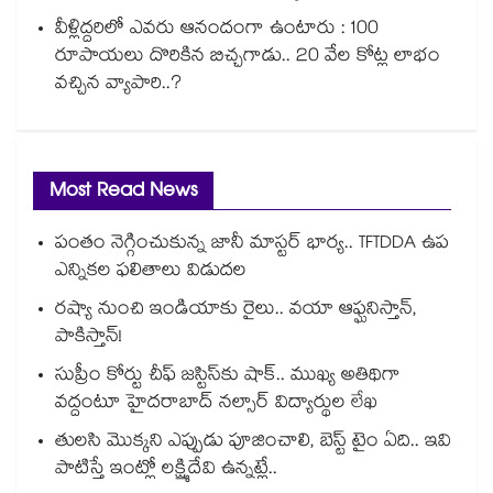
వీళ్లిద్దరిలో ఎవరు ఆనందంగా ఉంటారు : 100
రూపాయలు దొరికిన బిచ్చగాడు.. 20 వేల కోట్ల లాభం
వచ్చిన వ్యాపారి..?
Most Read News
పంతం నెగ్గించుకున్న జానీ మాస్టర్ భార్య.. TFTDDA ఉప
ఎన్నికల ఫలితాలు విడుదల
రష్యా నుంచి ఇండియాకు రైలు.. వయా ఆఫ్ఘనిస్తాన్,
పాకిస్తాన్!
సుప్రీం కోర్టు చీఫ్ జస్టిస్⁭కు షాక్.. ముఖ్య అతిథిగా
వద్దంటూ హైదరాబాద్ నల్సార్ విద్యార్థుల లేఖ
తులసి మొక్కని ఎప్పుడు పూజించాలి, బెస్ట్ టైం ఏది.. ఇవి
పాటిస్తే ఇంట్లో లక్ష్మిదేవి ఉన్నట్లే..