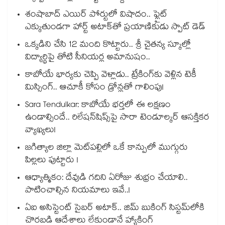
శంషాబాద్ ఎయిర్ పోర్టులో విషాదం.. ఫ్లైట్
ఎక్కుతుండగా హార్ట్ అటాక్⁭తో ప్రయాణికుడు స్పాట్ డెడ్
ఒక్కడిని చేసి 12 మంది కొట్టారు.. శ్రీ చైతన్య స్కూల్లో
విద్యార్థిపై తోటి సీనియర్ల అమానుషం..
కాబోయే భార్యకు చెప్పి వెళ్లాడు.. ట్రేకింగ్‌కు వెళ్లిన టెకీ
మిస్సింగ్.. ఆచూకీ కోసం డ్రోన్లతో గాలింపు!
Sara Tendulkar: కాబోయే భర్తలో ఈ లక్షణం
ఉండాల్సిందే.. రిలేషన్‌షిప్స్‌పై సారా టెండూల్కర్ ఆసక్తికర
వ్యాఖ్యలు!
జగిత్యాల జిల్లా మెట్‌పల్లిలో ఒకే కాన్పులో ముగ్గురు
పిల్లలు పుట్టారు !
ఆధ్యాత్మికం: దేవుడి గదిని ఏరోజు శుభ్రం చేయాలి..
పాటించాల్సిన నియమాలు ఇవే..!
ఏఐ అసిస్టెంట్ సైబర్ అటాక్.. జిమ్ బుకింగ్ సిస్టమ్‌లోకి
చొరబడి ఆదేశాలు లేకుండానే హ్యాకింగ్