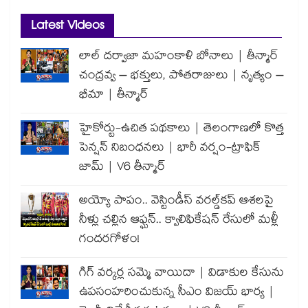
Latest Videos
లాల్ దర్వాజా మహంకాళి బోనాలు | తీన్మార్
చంద్రవ్వ – భక్తులు, పోతరాజులు | నృత్యం –
భీమా | తీన్మార్
హైకోర్టు-ఉచిత పథకాలు | తెలంగాణలో కొత్త
పెన్షన్ నిబంధనలు | భారీ వర్షం-ట్రాఫిక్
జామ్ | V6 తీన్మార్
అయ్యో పాపం.. వెస్టిండీస్ వరల్డ్‌కప్ ఆశలపై
నీళ్లు చల్లిన ఆఫ్ఘన్.. క్వాలిఫికేషన్ రేసులో మళ్లీ
గందరగోళం!
గిగ్ వర్కర్ల సమ్మె వాయిదా | విడాకుల కేసును
ఉపసంహరించుకున్న సీఎం విజయ్ భార్య |