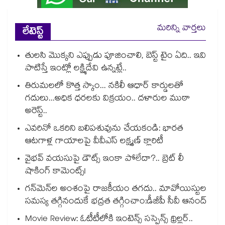
మరిన్ని వార్తలు
లేటెస్ట్
తులసి మొక్కని ఎప్పుడు పూజించాలి, బెస్ట్ టైం ఏది.. ఇవి
పాటిస్తే ఇంట్లో లక్ష్మిదేవి ఉన్నట్లే..
తిరుమలలో కొత్త స్కాం... నకిలీ ఆధార్ కార్డులతో
గదులు...అధిక ధరలకు విక్రయం.. దళారుల ముఠా
అరెస్ట్..
ఎవరినో ఒకరిని బలిపశువును చేయకండి: భారత
ఆటగాళ్ల గాయాలపై వీవీఎస్ లక్ష్మణ్ క్లారిటీ
వైభవ్ వయసుపై డౌట్స్ ఇంకా పోలేదా?.. బ్రెట్ లీ
షాకింగ్ కామెంట్స్!
గన్⁭మెన్⁭ల అంశంపై రాజకీయం తగదు.. మావోయిస్టుల
సమస్య తగ్గినందుకే భద్రత తగ్గించాం:డీజీపీ సీవీ ఆనంద్
Movie Review: ఓటీటీలోకి ఇంటెన్స్ సస్పెన్స్ థ్రిల్లర్..