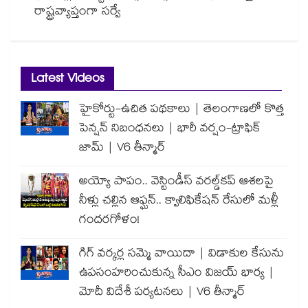
రాష్ట్రవ్యాప్తంగా సర్వే
Latest Videos
హైకోర్టు-ఉచిత పథకాలు | తెలంగాణలో కొత్త
పెన్షన్ నిబంధనలు | భారీ వర్షం-ట్రాఫిక్
జామ్ | V6 తీన్మార్
అయ్యో పాపం.. వెస్టిండీస్ వరల్డ్‌కప్ ఆశలపై
నీళ్లు చల్లిన ఆఫ్ఘన్.. క్వాలిఫికేషన్ రేసులో మళ్లీ
గందరగోళం!
గిగ్ వర్కర్ల సమ్మె వాయిదా | విడాకుల కేసును
ఉపసంహరించుకున్న సీఎం విజయ్ భార్య |
మోదీ విదేశీ పర్యటనలు | V6 తీన్మార్