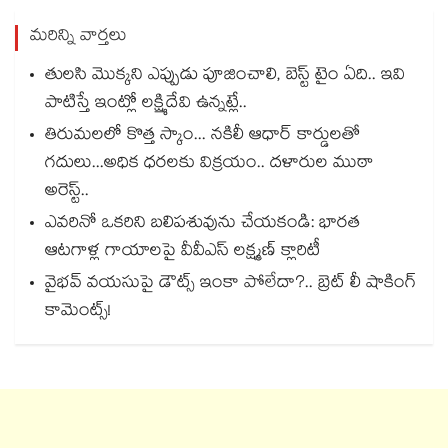
మరిన్ని వార్తలు
తులసి మొక్కని ఎప్పుడు పూజించాలి, బెస్ట్ టైం ఏది.. ఇవి
పాటిస్తే ఇంట్లో లక్ష్మిదేవి ఉన్నట్లే..
తిరుమలలో కొత్త స్కాం... నకిలీ ఆధార్ కార్డులతో
గదులు...అధిక ధరలకు విక్రయం.. దళారుల ముఠా
అరెస్ట్..
ఎవరినో ఒకరిని బలిపశువును చేయకండి: భారత
ఆటగాళ్ల గాయాలపై వీవీఎస్ లక్ష్మణ్ క్లారిటీ
వైభవ్ వయసుపై డౌట్స్ ఇంకా పోలేదా?.. బ్రెట్ లీ షాకింగ్
కామెంట్స్!