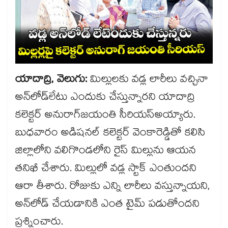
యాదాద్రి, వెలుగు:
మిల్లులకు వడ్ల లారీలు వచ్చినా
అన్​లోడ్​లేటు ఎందుకు చేస్తున్నారని యాదాద్రి
కలెక్టర్​ అనురాగ్​జయంతి సీరియస్​అయ్యారు.
బుధవారం అడిషనల్​ కలెక్టర్​ వెంకారెడ్డితో కలిసి
జిల్లాలోని వలిగొండలోని రైస్​ మిల్లును ఆయన
తనిఖీ చేశారు. మిల్లులో వడ్ల స్టాక్​ ఎంతుందని
ఆరా తీశారు. రోజుకు ఎన్ని లారీలు వస్తున్నాయని,
అన్​లోడ్​ చేయడానికి ఎంత టైమ్​ పడుతోందని
ప్రశ్నించారు.