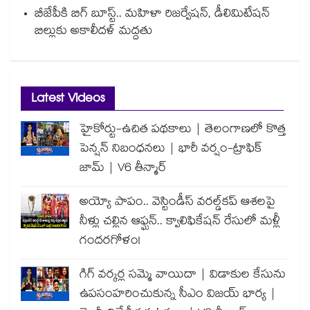
బీజేపీకి బిగ్ బూస్ట్.. మహిళా రిజర్వేషన్, డీలిమిటేషన్
బిల్లుకు అకాలీదళ్ మద్దతు
Latest Videos
హైకోర్టు-ఉచిత పథకాలు | తెలంగాణలో కొత్త
పెన్షన్ నిబంధనలు | భారీ వర్షం-ట్రాఫిక్
జామ్ | V6 తీన్మార్
అయ్యో పాపం.. వెస్టిండీస్ వరల్డ్‌కప్ ఆశలపై
నీళ్లు చల్లిన ఆఫ్ఘన్.. క్వాలిఫికేషన్ రేసులో మళ్లీ
గందరగోళం!
గిగ్ వర్కర్ల సమ్మె వాయిదా | విడాకుల కేసును
ఉపసంహరించుకున్న సీఎం విజయ్ భార్య |