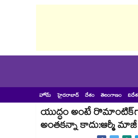
హోమ్
హైదరాబాద్
దేశం
తెలంగాణం
విదే
యుద్ధం అంటే రొమాంటిక్⁬గ
అంతకన్నా కాదు:ఆర్మీ మాజీ 