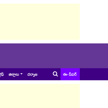
ైఫ్
జిల్లాలు
దర్వాజ
ఈ-పేపర్