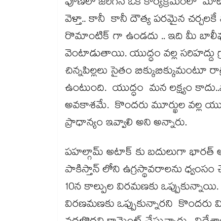
పూణేలో జరిగిన ఒక కార్యక్రమంలో మాట్ల
వెళ్తా.. కానీ కానీ దౌత్య పరమైన చర్చలక
రొమాంటిక్ గా ఉండదు .. ఇది మీ బాల
వెంటాడుతాయి. యుద్ధం వల్ల సరిహద్దు గ
చిన్నపిల్లలు సైతం బిక్కుబిక్కుమంటూ రాత
ఉంటుంది. యుద్ధం మన లక్ష్యం కాదు..వ
అవకాశమే. కొందరు మూర్ఖుల వల్ల యుద్దం
ప్రాధాన్యం ఇవ్వాలి అని అన్నారు.
పహల్గామ్ అటాక్ కు బదులుగా భారత్
పాకిస్తాన్ లోని ఉగ్రస్థావరాలను ధ్వంస
10న కాల్పుల విరమణకు ఒప్పుకున్నాయి
విరణమణకు ఒప్పుకున్నారని కొందరు విమర