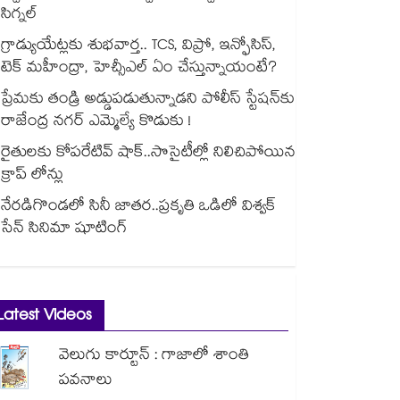
సిగ్నల్
గ్రాడ్యుయేట్లకు శుభవార్త.. TCS, విప్రో, ఇన్ఫోసిస్,
టెక్ మహీంద్రా, హెచ్సీఎల్ ఏం చేస్తున్నాయంటే?
ప్రేమకు తండ్రి అడ్డుపడుతున్నాడని పోలీస్ స్టేషన్⁪కు
రాజేంద్ర నగర్ ఎమ్మెల్యే కొడుకు !
రైతులకు కోపరేటివ్ షాక్..సొసైటీల్లో నిలిచిపోయిన
క్రాప్ లోన్లు
నేరడిగొండలో సినీ జాతర..ప్రకృతి ఒడిలో విశ్వక్
సేన్ సినిమా షూటింగ్
Latest Videos
వెలుగు కార్టూన్ : గాజాలో శాంతి
పవనాలు