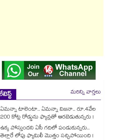
మరిన్ని వార్తలు
లేటెస్ట్
ఏమన్నా టాలెంటా.. ఏమన్నా విజనా.. రూ.4వేల
200 కోట్ల రోడ్డును ఫ్యాన్లతో ఆరబెడుతున్నరు !
ఉక్క పోస్తుందని ఏసీ గదిలో పండుకున్నరు..
తెల్లారే లోపు ఫ్యామిలీ మొత్తం సచ్చిపోయింది !