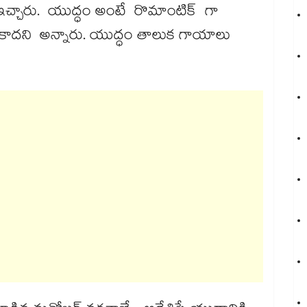
ఇచ్చారు. యుద్ధం అంటే రొమాంటిక్ గా
 కాదని అన్నారు. యుద్ధం తాలుక గాయాలు