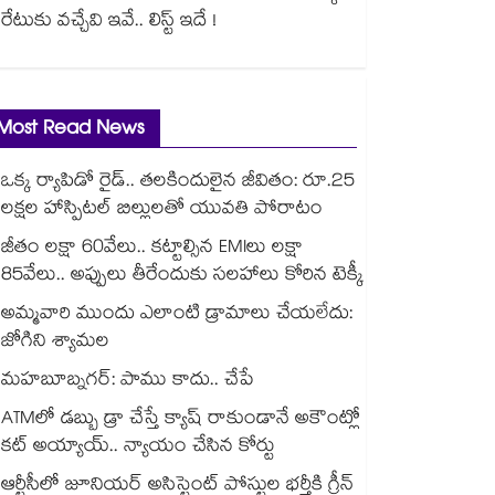
రేటుకు వచ్చేవి ఇవే.. లిస్ట్ ఇదే !
Most Read News
ఒక్క ర్యాపిడో రైడ్.. తలకిందులైన జీవితం: రూ.25
లక్షల హాస్పిటల్ బిల్లులతో యువతి పోరాటం
జీతం లక్షా 60వేలు.. కట్టాల్సిన EMIలు లక్షా
85వేలు.. అప్పులు తీరేందుకు సలహాలు కోరిన టెక్కీ
అమ్మవారి ముందు ఎలాంటి డ్రామాలు చేయలేదు:
జోగిని శ్యామల
మహబూబ్నగర్: పాము కాదు.. చేపే
ATMలో డబ్బు డ్రా చేస్తే క్యాష్ రాకుండానే అకౌంట్లో
కట్ అయ్యాయ్.. న్యాయం చేసిన కోర్టు
ఆర్టీసీలో జూనియర్ అసిస్టెంట్‌‌ పోస్టుల భర్తీకి గ్రీన్‌‌