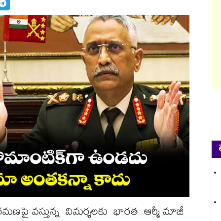
విరమణపై వస్తున్న విమర్శలకు భారత ఆర్మీ మాజీ