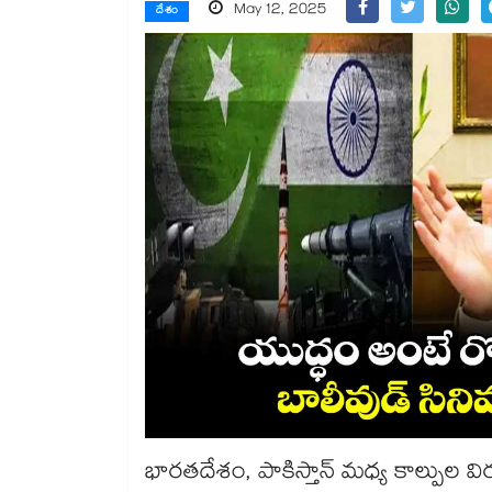
May 12, 2025
దేశం
భారతదేశం, పాకిస్తాన్ మధ్య కాల్పుల 