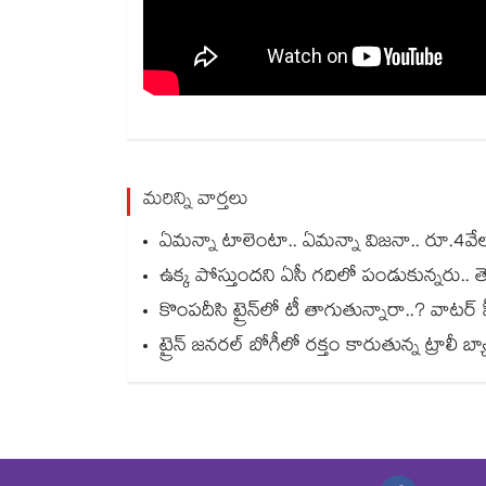
మరిన్ని వార్తలు
ఏమన్నా టాలెంటా.. ఏమన్నా విజనా.. రూ.4వేల 2
ఉక్క పోస్తుందని ఏసీ గదిలో పండుకున్నరు.. తె
కొంపదీసి ట్రైన్⁬లో టీ తాగుతున్నారా..? వాటర్ హీట
ట్రైన్ జనరల్ బోగీలో రక్తం కారుతున్న ట్రాలీ బ్