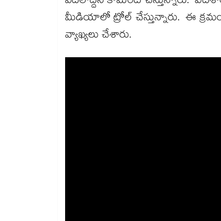
వదలొద్దని కామెంట్ చేస్తున్నారు. విదేశ
మీడియాలో ట్రోల్ చేస్తున్నారు. ఈ క్
వ్యాఖ్యలు చేశారు.