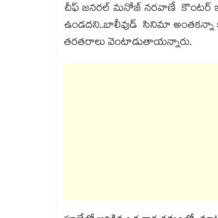
చీఫ్ జనరల్ మనోజ్ నరవాణే కౌంటర్ 
ఉండదని..బాలీవుడ్ సినిమా అంతకన్నా
తరతరాలు వెంటాడుతాయన్నారు.