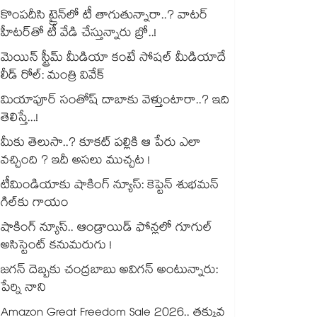
కొంపదీసి ట్రైన్⁬లో టీ తాగుతున్నారా..? వాటర్
హీటర్⁭⁭తో టీ వేడి చేస్తున్నారు బ్రో..!
మెయిన్ స్ట్రీమ్ మీడియా కంటే సోషల్ మీడియాదే
లీడ్ రోల్: మంత్రి వివేక్
మియాపూర్ సంతోష్ దాబాకు వెళ్తుంటారా..? ఇది
తెలిస్తే...!
మీకు తెలుసా..? కూకట్ పల్లికి ఆ పేరు ఎలా
వచ్చింది ? ఇదీ అసలు ముచ్చట !
టీమిండియాకు షాకింగ్ న్యూస్: కెప్టెన్ శుభమన్
గిల్‎కు గాయం
షాకింగ్ న్యూస్.. ఆండ్రాయిడ్ ఫోన్లలో గూగుల్
అసిస్టెంట్ కనుమరుగు !
జగన్ దెబ్బకు చంద్రబాబు అవిగన్ అంటున్నారు:
పేర్ని నాని
Amazon Great Freedom Sale 2026.. తక్కువ