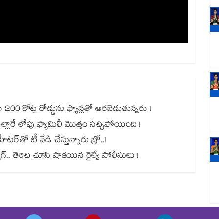
00 కోట్ల రోడ్డును ఫ్యాన్లతో ఆరబెడుతున్నరు !
ల్లారే లోపు ఫ్యామిలీ మొత్తం సచ్చిపోయింది !
ర్⁭⁭తో టీ వేడి చేస్తున్నారు బ్రో..!
యాగ్.. తెరిచి చూసి షాకయిన రైల్వే పోలీసులు !