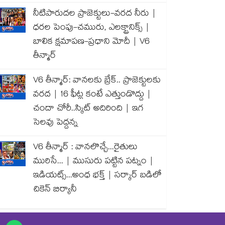
నీటిపారుదల ప్రాజెక్టులు-వరద నీరు |
ధరల పెంపు-చమురు, ఎలక్ట్రానిక్స్ |
బాలిక క్షమాపణ-ప్రధాని మోదీ | V6
తీన్మార్
V6 తీన్మార్: వానలకు బ్రేక్.. ప్రాజెక్టులకు
వరద | 16 ఫీట్ల కంటే ఎత్తుండొద్దు |
చందా చోరీ..స్కిట్ అదిరింది | ఇగ
సెలవు పెద్దన్న
V6 తీన్మార్ : వానలొచ్చే...రైతులు
మురిసే... | ముసురు పట్టిన పట్నం |
ఇడియట్స్...అంధ భక్త్ | సర్కార్ బడిలో
చికెన్ బిర్యానీ