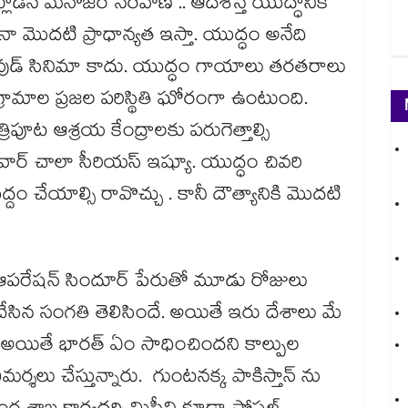
ాడిన మనోజర్ నరవాణే .. ఆదేశిస్తే యుద్ధానికి
ే నా మొదటి ప్రాధాన్యత ఇస్తా. యుద్ధం అనేది
ీవుడ్ సినిమా కాదు. యుద్ధం గాయాలు తరతరాలు
్రామాల ప్రజల పరిస్థితి ఘోరంగా ఉంటుంది.
్రిపూట ఆశ్రయ కేంద్రాలకు పరుగెత్తాల్సి
ార్ చాలా సీరియస్ ఇష్యూ. యుద్ధం చివరి
 చేయాల్సి రావొచ్చు . కానీ దౌత్యానికి మొదటి
 ఆపరేషన్ సిందూర్ పేరుతో మూడు రోజులు
ం చేసిన సంగతి తెలిసిందే. అయితే ఇరు దేశాలు మే
. అయితే భారత్ ఏం సాధించిందని కాల్పుల
్శలు చేస్తున్నారు. గుంటనక్క పాకిస్తాన్ ను