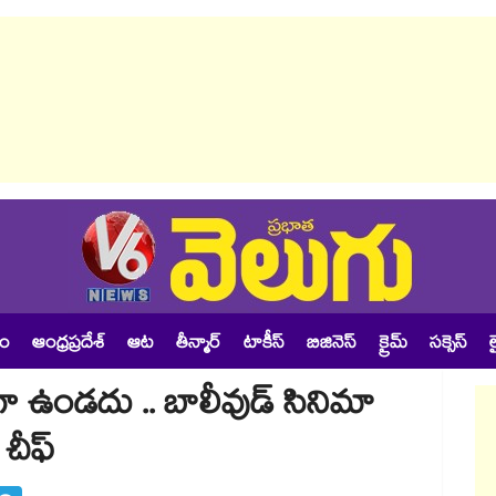
శం
ఆంధ్రప్రదేశ్
ఆట
తీన్మార్
టాకీస్
బిజినెస్
క్రైమ్
సక్సెస్
ల
ా ఉండదు .. బాలీవుడ్ సినిమా
చీఫ్