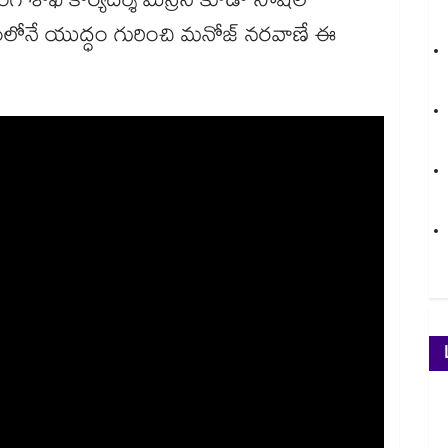
ాంగ శాఖ కార్యదర్శి మిస్రీని కూడా సోషల్
రమంలోనే యుద్ధం గురించి మనోజ్ నరవాణే ఈ