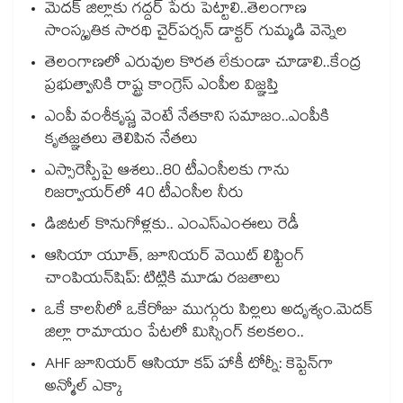
మెదక్ జిల్లాకు గద్దర్ పేరు పెట్టాలి..తెలంగాణ
సాంస్కృతిక సారథి చైర్‌‌పర్సన్ డాక్టర్ గుమ్మడి వెన్నెల
తెలంగాణలో ఎరువుల కొరత లేకుండా చూడాలి..కేంద్ర
ప్రభుత్వానికి రాష్ట్ర కాంగ్రెస్ ఎంపీల విజ్ఞప్తి
ఎంపీ వంశీకృష్ణ వెంటే నేతకాని సమాజం..ఎంపీకి
కృతజ్ఞతలు తెలిపిన నేతలు
ఎస్సారెస్పీపై ఆశలు..80 టీఎంసీలకు గాను
రిజర్వాయర్‌‌‌‌‌‌‌‌‌‌‌‌‌‌‌‌లో 40 టీఎంసీల నీరు
డిజిటల్ కొనుగోళ్లకు.. ఎంఎస్ఎంఈలు రెడీ
ఆసియా యూత్, జూనియర్ వెయిట్ లిఫ్టింగ్
చాంపియన్⁭షిప్: టిట్లికి మూడు రజతాలు
ఒకే కాలనీలో ఒకేరోజు ముగ్గురు పిల్లలు అదృశ్యం.మెదక్
జిల్లా రామాయం పేటలో మిస్సింగ్ కలకలం..
AHF జూనియర్ ఆసియా కప్ హాకీ టోర్నీ: కెప్టెన్⁭గా
అన్మోల్‌‌‌‌ ఎక్కా