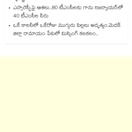
ఎస్సారెస్పీపై ఆశలు..80 టీఎంసీలకు గాను రిజర్వాయర్‌‌‌‌‌‌‌‌‌‌‌‌‌‌‌‌లో
40 టీఎంసీల నీరు
ఒకే కాలనీలో ఒకేరోజు ముగ్గురు పిల్లలు అదృశ్యం.మెదక్
జిల్లా రామాయం పేటలో మిస్సింగ్ కలకలం..