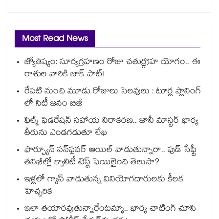
Most Read News
జ్యోతిష్యం: సూర్యగ్రహణం రోజు చతుర్గ్రహ యోగం.. ఈ
రాశుల వారికి జాక్ పాట్!
రేపటి నుంచి మూడు రోజులు సెలవులు : టూర్ల ప్లానింగ్
లో సిటీ జనం బిజీ
ఫిల్మ్ ఫెడరేషన్ సహాయ నిరాకరణ.. జానీ మాస్టర్ భార్య
తీరును ఎండగడుతూ లేఖ
ఫార్చ్యూన్ సన్‌ఫ్లవర్ ఆయిల్ వాడుతున్నారా.. ఫుడ్ సేఫ్టీ
తనిఖీల్లో క్వాలిటీ టెస్ట్ ఫెయిలైంది తెలుసా?
ఇళ్లలో గ్యాస్ వాడుతున్న వినియోగదారులకు కీలక
హెచ్చరిక
ఇలా తయారవుతున్నారేంటమ్మా.. భార్య చాటింగ్ చూసి