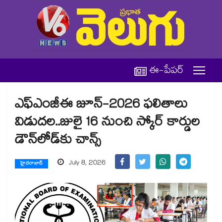
ఈ-పేపర్
ఎఫ్‌‌ఎంజీఈ జూన్-2026 ఫలితాలు
విడుదల..జులై 16 నుంచి స్కోర్ కార్డుల
డౌన్‌‌లోడ్‌‌కు చాన్స్
July 8, 2026
హైదరాబాద్