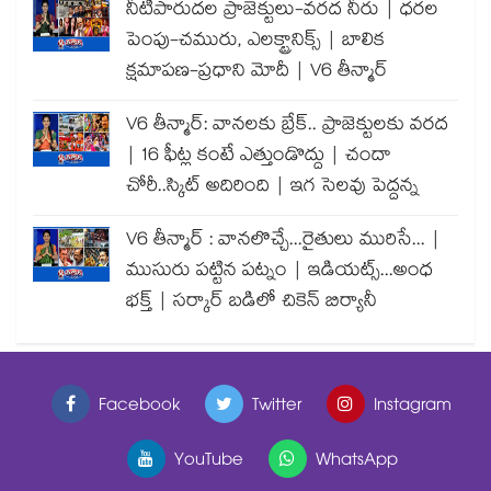
నీటిపారుదల ప్రాజెక్టులు-వరద నీరు | ధరల
పెంపు-చమురు, ఎలక్ట్రానిక్స్ | బాలిక
క్షమాపణ-ప్రధాని మోదీ | V6 తీన్మార్
V6 తీన్మార్: వానలకు బ్రేక్.. ప్రాజెక్టులకు వరద
| 16 ఫీట్ల కంటే ఎత్తుండొద్దు | చందా
చోరీ..స్కిట్ అదిరింది | ఇగ సెలవు పెద్దన్న
V6 తీన్మార్ : వానలొచ్చే...రైతులు మురిసే... |
ముసురు పట్టిన పట్నం | ఇడియట్స్...అంధ
భక్త్ | సర్కార్ బడిలో చికెన్ బిర్యానీ
Facebook
Twitter
Instagram
YouTube
WhatsApp