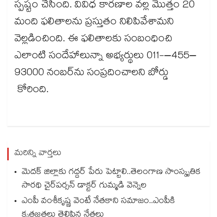
స్పష్టం చేసింది. వివిధ కారణాల వల్ల మొత్తం 20
మంది ఫలితాలను ప్రస్తుతం నిలిపివేశామని
వెల్లడించింది. ఈ ఫలితాలకు సంబంధించి
ఎలాంటి సందేహాలున్నా అభ్యర్థులు 011-–455–
93000 నంబర్‌‌ను సంప్రదించాలని బోర్డు
కోరింది.
మరిన్ని వార్తలు
మెదక్ జిల్లాకు గద్దర్ పేరు పెట్టాలి..తెలంగాణ సాంస్కృతిక
సారథి చైర్‌‌పర్సన్ డాక్టర్ గుమ్మడి వెన్నెల
ఎంపీ వంశీకృష్ణ వెంటే నేతకాని సమాజం..ఎంపీకి
కృతజ్ఞతలు తెలిపిన నేతలు