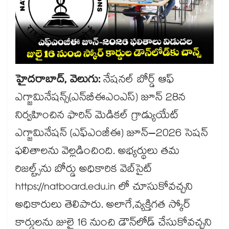
హైదరాబాద్, వెలుగు:
నేషనల్ బోర్డ్ ఆఫ్
ఎగ్జామినేషన్స్(ఎన్‌‌బీఈఎంఎస్) జూన్ 28న
నిర్వహించిన ఫారిన్ మెడికల్ గ్రాడ్యుయేట్
ఎగ్జామినేషన్ (ఎఫ్ఎంజీఈ) జూన్–2026 సెషన్
ఫలితాలను వెల్లడించింది. అభ్యర్థులు తమ
రిజల్ట్స్‌‌ను బోర్డు అధికారిక వెబ్‌‌సైట్
https://natboard.edu.in లో చూసుకోవచ్చని
అధికారులు తెలిపారు. అలాగే,వ్యక్తిగత స్కోర్
కార్డులను జులై 16 నుంచి డౌన్‌‌లోడ్ చేసుకోవచ్చని