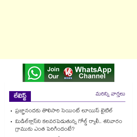
మరిన్ని వార్తలు
లేటెస్ట్
ప్రజ్ఞానందకు తొలిసారి సెయింట్‌‌‌‌ లూయిస్‌‌‌‌ టైటిల్
మిడిల్‌క్లాస్‌ని కలవరపెడుతున్న గోల్డ్ ర్యాలీ.. శనివారం
గ్రాముకు ఎంత పెరిగిందంటే?