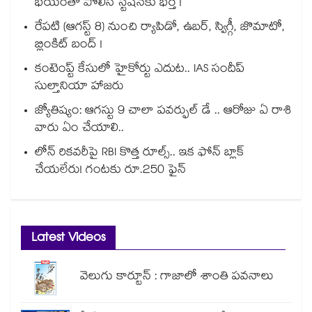
భయంతో పోలీస్ స్టేషన్⁫కు భర్త !
రేపటి (ఆగస్ట్ 8) నుంచి ర్యాపిడో, ఉబర్, స్విగ్గీ, జొమాటో,
బ్లింకిట్ బంద్ !
కంటెంప్ట్ కేసులో హైకోర్టు ఎదుట.. IAS సందీప్
సుల్తానియా హాజరు
జ్యోతిష్యం: ఆగస్టు 9 చాలా పవర్ఫుల్ డే .. ఆరోజు ఏ రాశి
వారు ఏం చేయాలి..
లోన్ రికవరీపై RBI కొత్త రూల్స్.. ఇక ఫోన్ బ్లాక్
చేయలేరు! గంటకు రూ.250 ఫైన్
Latest Videos
వెలుగు కార్టూన్ : గాజాలో శాంతి పవనాలు