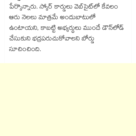
పేర్కొన్నారు. స్కోర్ కార్డులు వెబ్‌‌సైట్‌‌లో కేవలం
ఆరు నెలలు మాత్రమే అందుబాటులో
ఉంటాయని, కాబట్టి అభ్యర్థులు ముందే డౌన్‌‌లోడ్
చేసుకుని భద్రపరుచుకోవాలని బోర్డు
సూచించింది.