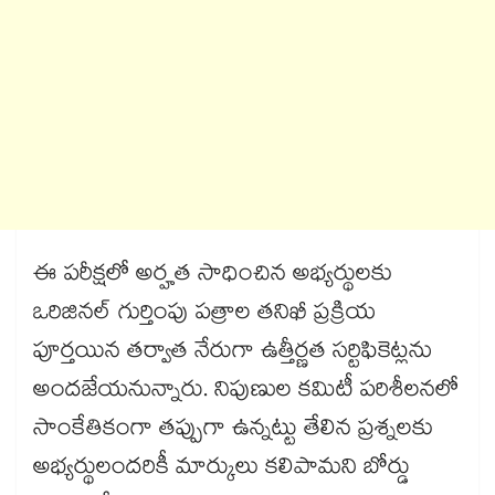
ఈ పరీక్షలో అర్హత సాధించిన అభ్యర్థులకు
ఒరిజినల్ గుర్తింపు పత్రాల తనిఖీ ప్రక్రియ
పూర్తయిన తర్వాత నేరుగా ఉత్తీర్ణత సర్టిఫికెట్లను
అందజేయనున్నారు. నిపుణుల కమిటీ పరిశీలనలో
సాంకేతికంగా తప్పుగా ఉన్నట్టు తేలిన ప్రశ్నలకు
అభ్యర్థులందరికీ మార్కులు కలిపామని బోర్డు