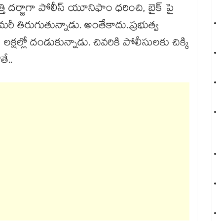
ెత్తి దర్జాగా పోలీస్ యూనిఫాం ధరించి, బైక్ పై
 మరీ తిరుగుతున్నాడు. అంతేకాదు..ప్రభుత్వ
 లక్షల్లో దండుకున్నాడు. చివరికి పోలీసులకు చిక్కి
ితే..