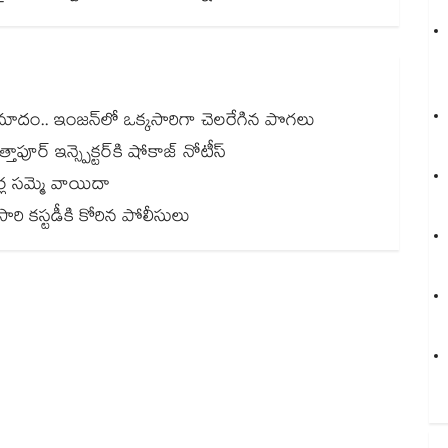
ప్రమాదం.. ఇంజన్‎లో ఒక్కసారిగా చెలరేగిన పొగలు
అత్తాపూర్ ఇన్స్పెక్టర్‎కి షోకాజ్ నోటీస్
ర్ల సమ్మె వాయిదా
రోసారి కస్టడీకి కోరిన పోలీసులు