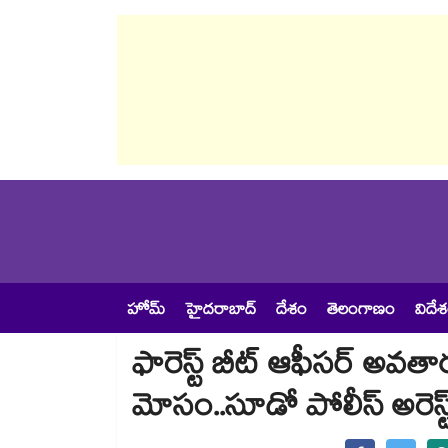
హోమ్
హైదరాబాద్
దేశం
తెలంగాణం
విదే
ఫారెస్ట్ బీట్ ఆఫీసర్ అవతారం
మోసం..సూడో పోలీస్ అరెస్ట