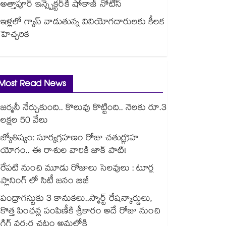
అత్తాపూర్ ఇన్స్పెక్టర్‎కి షోకాజ్ నోటీస్
ఇళ్లలో గ్యాస్ వాడుతున్న వినియోగదారులకు కీలక
హెచ్చరిక
Most Read News
జర్మనీ నేర్చుకుంది.. కొలువు కొట్టింది.. నెలకు రూ.3
లక్షల 50 వేలు
జ్యోతిష్యం: సూర్యగ్రహణం రోజు చతుర్గ్రహ
యోగం.. ఈ రాశుల వారికి జాక్ పాట్!
రేపటి నుంచి మూడు రోజులు సెలవులు : టూర్ల
ప్లానింగ్ లో సిటీ జనం బిజీ
పంద్రాగస్టుకు 3 కానుకలు..స్మార్ట్ రేషన్కార్డులు,
కొత్త పింఛన్ల పంపిణీకి శ్రీకారం అదే రోజు నుంచి
గిగ్ వర్కర్ల చట్టం అమల్లోకి