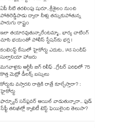
ఏపీ నీటి తరలింపు షురూ..శ్రీశైలం నుంచి
పోతిరెడ్డిపాడు ద్వారా నీళ్లు తన్నుకుపోతున్న
పొరుగు రాష్ట్రం
ఇలా తయారవుతున్నారేంటమ్మా.. భార్య చాటింగ్
చూసి భయంతో పోలీస్ స్టేషన్⁫కు భర్త !
కంటెంప్ట్ కేసులో హైకోర్టు ఎదుట.. IAS సందీప్
సుల్తానియా హాజరు
మగవాళ్లకు ఆర్టీసీ బిగ్ రిలీఫ్ ..గ్రేటర్ పరిధిలో 75
కొత్త మెట్రో డీలక్స్ బస్సులు
కోర్టుకు వస్తారని రాత్రికి రాత్రే కూల్చేస్తారా? :
హైకోర్టు
ఫార్చ్యూన్ సన్‌ఫ్లవర్ ఆయిల్ వాడుతున్నారా.. ఫుడ్
సేఫ్టీ తనిఖీల్లో క్వాలిటీ టెస్ట్ ఫెయిలైంది తెలుసా?