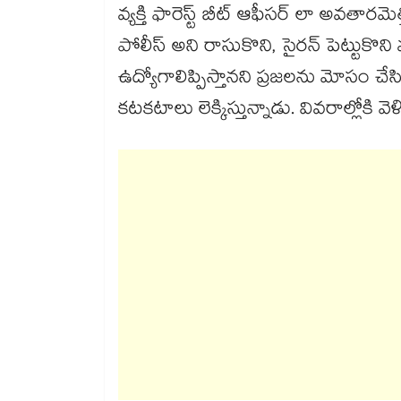
వ్యక్తి ఫారెస్ట్ బీట్ ఆఫీసర్ లా అవతారమ
పోలీస్ అని రాసుకొని, సైరన్ పెట్టుకొని
ఉద్యోగాలిప్పిస్తానని ప్రజలను మోసం చేసి
కటకటాలు లెక్కిస్తున్నాడు. వివరాల్లోకి వెళ