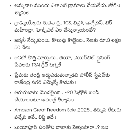
అమ్మవారి ముందు ఎలాంటి డ్రామాలు చేయలేదు: జోగిని
శ్యామల
గ్రాడ్యుయేట్లకు శుభవార్త.. TCS, విప్రో, ఇన్ఫోసిస్, టెక్
మహీంద్రా, హెచ్సీఎల్ ఏం చేస్తున్నాయంటే?
జర్మనీ నేర్చుకుంది.. కొలువు కొట్టింది.. నెలకు రూ.3 లక్షల
50 వేలు
5Gలో కొత్త మార్పులు.. జియో, ఎయిర్‌టెల్ స్లైసింగ్
సేవలకు TRAI గ్రీన్ సిగ్నల్
ప్రేమకు తండ్రి అడ్డుపడుతున్నాడని పోలీస్ స్టేషన్⁪కు
రాజేంద్ర నగర్ ఎమ్మెల్యే కొడుకు !
తిరుగుబాటు మొదలైంది : E20 పెట్రోల్ బంద్
చేయాలంటూ అసెంబ్లీ తీర్మానం
Amazon Great Freedom Sale 2026.. తక్కువ రేటుకు
వచ్చేవి ఇవే.. లిస్ట్ ఇదే !
మియాపూర్ సంతోష్ దాబాకు వెళ్తుంటారా..? ఇది