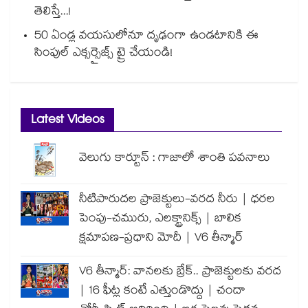
తెలిస్తే...!
50 ఏండ్ల వయసులోనూ దృఢంగా ఉండటానికి ఈ
సింపుల్ ఎక్సర్సైజ్స్ ట్రై చేయండి!
Latest Videos
వెలుగు కార్టూన్ : గాజాలో శాంతి పవనాలు
నీటిపారుదల ప్రాజెక్టులు-వరద నీరు | ధరల
పెంపు-చమురు, ఎలక్ట్రానిక్స్ | బాలిక
క్షమాపణ-ప్రధాని మోదీ | V6 తీన్మార్
V6 తీన్మార్: వానలకు బ్రేక్.. ప్రాజెక్టులకు వరద
| 16 ఫీట్ల కంటే ఎత్తుండొద్దు | చందా