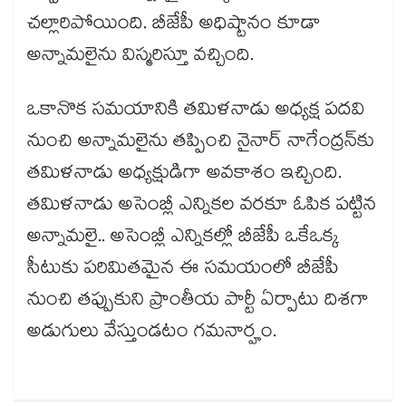
చల్లారిపోయింది. బీజేపీ అధిష్టానం కూడా
అన్నామలైను విస్మరిస్తూ వచ్చింది.
ఒకానొక సమయానికి తమిళనాడు అధ్యక్ష పదవి
నుంచి అన్నామలైను తప్పించి నైనార్ నాగేంద్రన్⁭కు
తమిళనాడు అధ్యక్షుడిగా అవకాశం ఇచ్చింది.
తమిళనాడు అసెంబ్లీ ఎన్నికల వరకూ ఓపిక పట్టిన
అన్నామలై.. అసెంబ్లీ ఎన్నికల్లో బీజేపీ ఒకేఒక్క
సీటుకు పరిమితమైన ఈ సమయంలో బీజేపీ
నుంచి తప్పుకుని ప్రాంతీయ పార్టీ ఏర్పాటు దిశగా
అడుగులు వేస్తుండటం గమనార్హం.