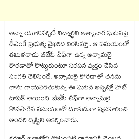
అన్నా యూనివర్సిటీ విద్యార్థిని అత్యాచార ఘటనపై
డీఎంకే ప్రభుత్వ వైఖరిని నిరసిస్తూ.. ఆ సమయంలో
తమిళనాడు బీజేపీ చీఫ్⁬గా ఉన్న అన్నామలై
కొరడాతో కొట్టుకుంటూ నిరసన వ్యక్తం చేసిన
సంగతి తెలిసిందే. అన్నామలై కొరడాతో తనను
తాను గాయపరచుకున్న ఈ ఘటన అప్పట్లో హాట్
టాపిక్ అయింది. బీజేపీ చీఫ్⁭గా అన్నామలై
కొనసాగిన సమయంలో దూకుడుగా వ్యవహరించి
అందరి దృష్టిని ఆకర్షించారు.