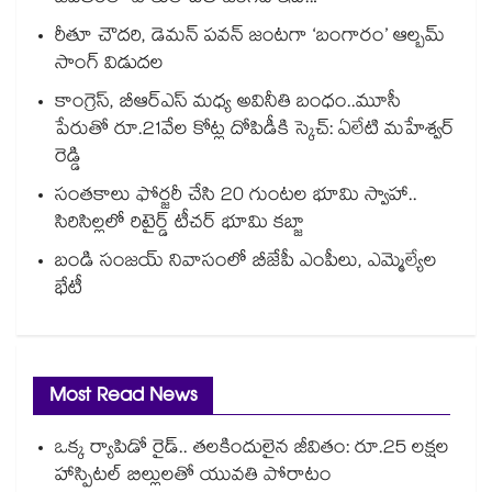
రీతూ చౌదరి, డెమన్ పవన్ జంటగా ‘బంగారం’ ఆల్బమ్
సాంగ్ విడుదల
కాంగ్రెస్, బీఆర్ఎస్ మధ్య అవినీతి బంధం..మూసీ
పేరుతో రూ.21వేల కోట్ల దోపిడీకి స్కెచ్: ఏలేటి మహేశ్వర్
రెడ్డి
సంతకాలు ఫోర్జరీ చేసి 20 గుంటల భూమి స్వాహా..
సిరిసిల్లలో రిటైర్డ్ టీచర్ భూమి కబ్జా
బండి సంజయ్ నివాసంలో బీజేపీ ఎంపీలు, ఎమ్మెల్యేల
భేటీ
Most Read News
ఒక్క ర్యాపిడో రైడ్.. తలకిందులైన జీవితం: రూ.25 లక్షల
హాస్పిటల్ బిల్లులతో యువతి పోరాటం