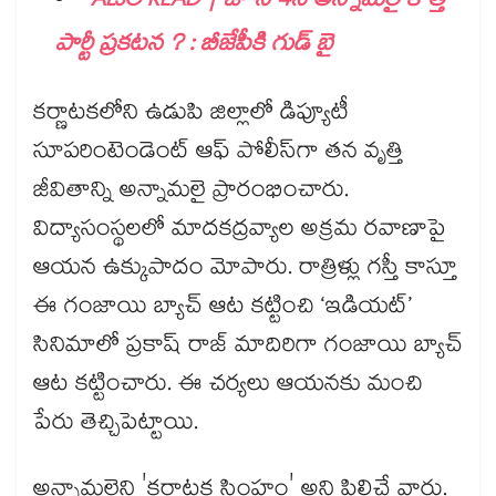
ALSO READ | జూన్ 4న అన్నామలై కొత్త
పార్టీ ప్రకటన ? : బీజేపీకి గుడ్ బై
కర్ణాటకలోని ఉడుపి జిల్లాలో డిప్యూటీ
సూపరింటెండెంట్ ఆఫ్ పోలీస్‌గా తన వృత్తి
జీవితాన్ని అన్నామలై ప్రారంభించారు.
విద్యాసంస్థలలో మాదకద్రవ్యాల అక్రమ రవాణాపై
ఆయన ఉక్కుపాదం మోపారు. రాత్రిళ్లు గస్తీ కాస్తూ
ఈ గంజాయి బ్యాచ్ ఆట కట్టించి ‘ఇడియట్’
సినిమాలో ప్రకాష్ రాజ్ మాదిరిగా గంజాయి బ్యాచ్
ఆట కట్టించారు. ఈ చర్యలు ఆయనకు మంచి
పేరు తెచ్చిపెట్టాయి.
అన్నామలైని 'కర్ణాటక సింహం' అని పిలిచే వారు.