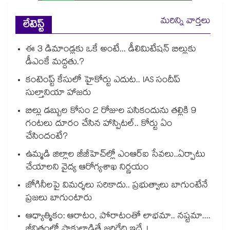
మరిన్ని వార్తలు
లేటెస్ట్
ఈ 3 డిమాండ్లకు ఒకే అంటే... డీలిమిటేషన్ బిల్లుకు
డీఎంకే మద్దతు.?
కంటెంప్ట్ కేసులో హైకోర్టు ఎదుట.. IAS సందీప్
సుల్తానియా హాజరు
బిల్లు డబ్బుల కోసం 2 రోజుల పసికందును తల్లికి 9
గంటలు దూరం చేసిన హాస్పిటల్.. కోర్టు ఏం
చేసిందంటే?
ఉమ్మడి జిల్లాల జీజీహెచ్‌‌ల్లో ఎంఆర్ఐ సేవలు..ఏర్పాటు
చేయాలని వైద్య ఆరోగ్యశాఖ నిర్ణయం
జోగినీలపై విమర్శలు సరికాదు.. ప్రభుత్వాలు బాగుంటేనే
ప్రజలు బాగుంటారు
ఆధ్యాత్మికం: ఆరాటం, పోరాటంతో లాభమా.. నష్టమా....
జీవితంలో పాకులాడితే జరిగేది ఇదే..!