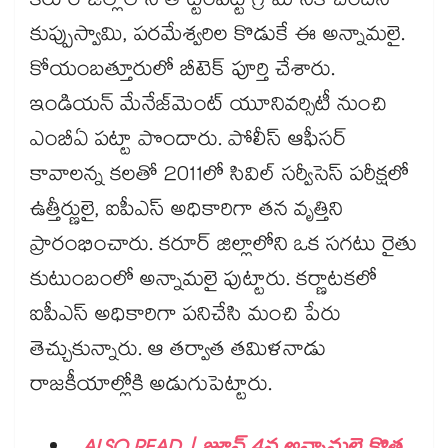
కరూర్ జిల్లాలోని తొట్టంపట్టి గ్రామానికి చెందిన
కుప్పుస్వామి, పరమేశ్వరిల కొడుకే ఈ అన్నామలై.
కోయంబత్తూరులో బీటెక్ పూర్తి చేశారు.
ఇండియన్ మేనేజ్‌మెంట్ యూనివర్సిటీ నుంచి
ఎంబీఏ పట్టా పొందారు. పోలీస్ ఆఫీసర్
కావాలన్న కలతో 2011లో సివిల్ సర్వీసెస్ పరీక్షలో
ఉత్తీర్ణులై, ఐపీఎస్ అధికారిగా తన వృత్తిని
ప్రారంభించారు. కరూర్ జిల్లాలోని ఒక సగటు రైతు
కుటుంబంలో అన్నామలై పుట్టారు. కర్ణాటకలో
ఐపీఎస్ అధికారిగా పనిచేసి మంచి పేరు
తెచ్చుకున్నారు. ఆ తర్వాత తమిళనాడు
రాజకీయాల్లోకి అడుగుపెట్టారు.