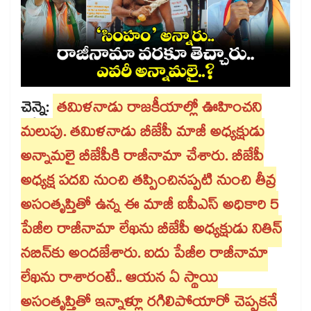
చెన్నై:
తమిళనాడు రాజకీయాల్లో ఊహించని
మలుపు. తమిళనాడు బీజేపీ మాజీ అధ్యక్షుడు
అన్నామలై బీజేపీకి రాజీనామా చేశారు. బీజేపీ
అధ్యక్ష పదవి నుంచి తప్పించినప్పటి నుంచి తీవ్ర
అసంతృప్తితో ఉన్న ఈ మాజీ ఐపీఎస్ అధికారి 5
పేజీల రాజీనామా లేఖను బీజేపీ అధ్యక్షుడు నితిన్
నబిన్‌కు అందజేశారు. ఐదు పేజీల రాజీనామా
లేఖను రాశారంటే.. ఆయన ఏ స్థాయి
అసంతృప్తితో ఇన్నాళ్లూ రగిలిపోయారో చెప్పకనే