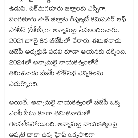
ఉడుపి, చిక్‌మగళూరు జిల్లాలకు ఎస్పీగా,
బెంగళూరు సౌత్ జిల్లాకు డిప్యూటీ కమిషనర్ ఆఫ్
పోలీస్ (డీసీపీ)గా అన్నామలై సేవలందించారు.
2021 జూలై 8న బీజేపీలో చేరారు. తమిళనాడు
బీజేపీ అధ్యక్షుడి పదవి కూడా ఆయనకు దక్కింది.
2024లో అన్నామలై నాయకత్వంలోనే
తమిళనాడు బీజేపీ లోక్‌సభ ఎన్నికలను
ఎదుర్కొంది.
అయితే.. అన్నామలై నాయకత్వంలో బీజేపీ ఒక్క
ఎంపీ సీటు కూడా తమిళనాడులో
గెలవలేకపోయింది. అన్నామలై నాయకత్వంపై
అప్పటి దాకా ఉన్న హైప్ ఒక్కసారిగా