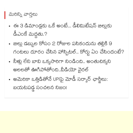
మరిన్ని వార్తలు
ఈ 3 డిమాండ్లకు ఒకే అంటే... డీలిమిటేషన్ బిల్లుకు
డీఎంకే మద్దతు.?
బిల్లు డబ్బుల కోసం 2 రోజుల పసికందును తల్లికి 9
గంటలు దూరం చేసిన హాస్పిటల్.. కోర్టు ఏం చేసిందంటే?
నీళ్లు లేని బావి ఒక్కసారిగా నిండింది.. అంతుచిక్కని
అలలతో ఊగిపోతోంది..వీడియో వైరల్
అమెరికా ఒత్తిడితోనే UPIపై మోడీ సర్కార్‌ ఛార్జీలు:
బయటపడ్డ సంచలన నిజం!