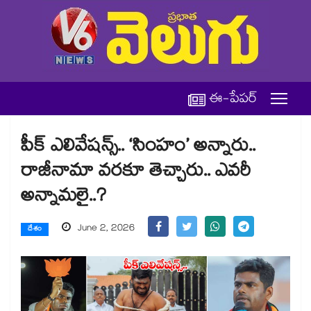
ఈ-పేపర్
పీక్ ఎలివేషన్స్.. ‘సింహం’ అన్నారు..
రాజీనామా వరకూ తెచ్చారు.. ఎవరీ
అన్నామలై..?
June 2, 2026
దేశం