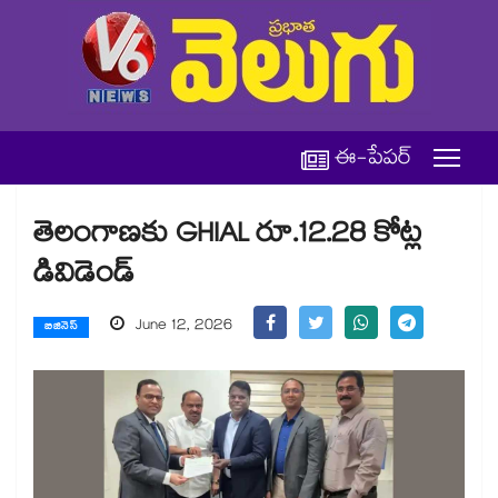
ఈ-పేపర్
తెలంగాణకు GHIAL రూ.12.28 కోట్ల
డివిడెండ్
June 12, 2026
బిజినెస్