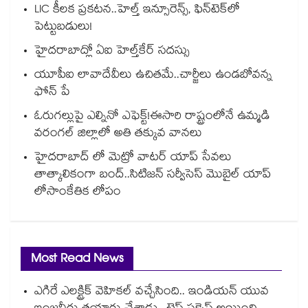
LIC కీలక ప్రకటన..హెల్త్ ఇన్సూరెన్స్, ఫిన్‌టెక్‌లో
పెట్టుబడులు!
హైదరాబాద్లో ఏఐ హెల్త్‌‌‌‌‌‌‌‌‌‌‌‌‌‌‌‌‌‌‌‌‌‌‌‌‌‌‌‌‌‌‌‌కేర్ సదస్సు
యూపీఐ లావాదేవీలు ఉచితమే..చార్జీలు ఉండబోవన్న
ఫోన్ పే
ఓరుగల్లుపై ఎల్నినో ఎఫెక్ట్!ఈసారి రాష్ట్రంలోనే ఉమ్మడి
వరంగల్ జిల్లాలో అతి తక్కువ వానలు
హైదరాబాద్ లో మెట్రో వాటర్‌‌ యాప్ సేవలు
తాత్కాలికంగా బంద్..సిటిజన్ సర్వీసెస్ మొబైల్ యాప్
లోసాంకేతిక లోపం
Most Read News
ఎగిరే ఎలక్ట్రిక్ వెహికల్ వచ్చేసింది.. ఇండియన్ యువ