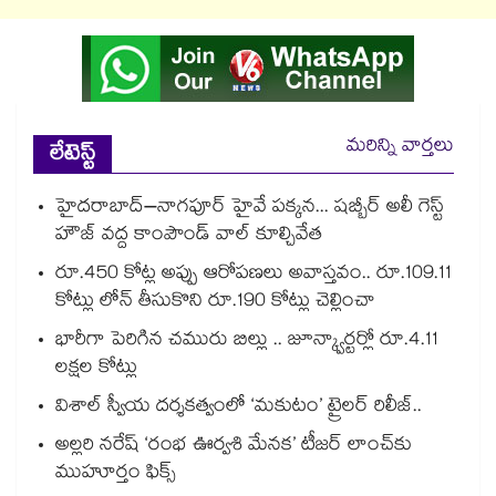
మరిన్ని వార్తలు
లేటెస్ట్
హైదరాబాద్–నాగపూర్ హైవే పక్కన... షబ్బీర్ అలీ గెస్ట్
హౌజ్ వద్ద కాంపౌండ్ వాల్ కూల్చివేత
రూ.450 కోట్ల అప్పు ఆరోపణలు అవాస్తవం.. రూ.109.11
కోట్లు లోన్ తీసుకొని రూ.190 కోట్లు చెల్లించా
భారీగా పెరిగిన చమురు బిల్లు .. జూన్క్వార్టర్లో రూ.4.11
లక్షల కోట్లు
విశాల్ స్వీయ దర్శకత్వంలో ‘మకుటం’ ట్రైలర్ రిలీజ్..
అల్లరి నరేష్ ‘రంభ ఊర్వశి మేనక’ టీజర్ లాంచ్‌కు
ముహూర్తం ఫిక్స్