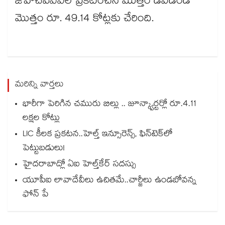
జీహెచ్‌‌‌‌‌‌‌‌ఐఏఎల్ ప్రకటించిన మొత్తం డివిడెండ్
మొత్తం రూ. 49.14 కోట్లకు చేరింది.
మరిన్ని వార్తలు
భారీగా పెరిగిన చమురు బిల్లు .. జూన్క్వార్టర్లో రూ.4.11
లక్షల కోట్లు
LIC కీలక ప్రకటన..హెల్త్ ఇన్సూరెన్స్, ఫిన్‌టెక్‌లో
పెట్టుబడులు!
హైదరాబాద్లో ఏఐ హెల్త్‌‌‌‌‌‌‌‌‌‌‌‌‌‌‌‌‌‌‌‌‌‌‌‌‌‌‌‌‌‌‌‌కేర్ సదస్సు
యూపీఐ లావాదేవీలు ఉచితమే..చార్జీలు ఉండబోవన్న
ఫోన్ పే