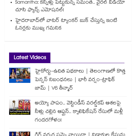
Samantha: కన్నీళ్లు పెట్టుకున్న సమంత.. వైరల్ వీడియో
చూసి ఫ్యాన్స్ ఎమోషనల్!
హైదరాబాద్⁪లో వాటర్ ట్యాంకర్ బుక్ చేస్తున్న ఇంటి
ఓనర్లకు ముఖ్య గమనిక
Latest Videos
హైకోర్టు-ఉచిత పథకాలు | తెలంగాణలో కొత్త
పెన్షన్ నిబంధనలు | భారీ వర్షం-ట్రాఫిక్
జామ్ | V6 తీన్మార్
అయ్యో పాపం.. వెస్టిండీస్ వరల్డ్‌కప్ ఆశలపై
నీళ్లు చల్లిన ఆఫ్ఘన్.. క్వాలిఫికేషన్ రేసులో మళ్లీ
గందరగోళం!
గిగ్ వర్కర్ల సమ్మె వాయిదా | విడాకుల కేసును