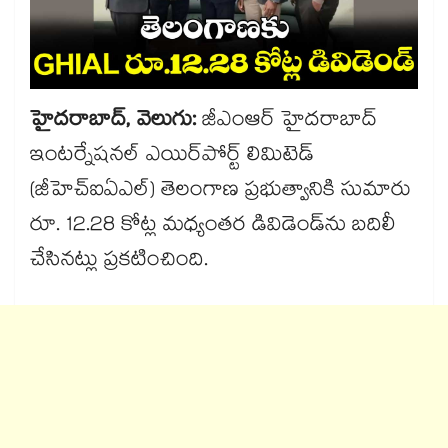
హైదరాబాద్​, వెలుగు:
జీఎంఆర్ హైదరాబాద్
ఇంటర్నేషనల్ ఎయిర్‌‌‌‌‌‌‌‌పోర్ట్ లిమిటెడ్
(జీహెచ్‌‌‌‌‌‌‌‌ఐఏఎల్) తెలంగాణ ప్రభుత్వానికి సుమారు
రూ. 12.28 కోట్ల మధ్యంతర డివిడెండ్‌‌‌‌‌‌‌‌ను బదిలీ
చేసినట్లు ప్రకటించింది.