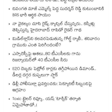
ఇంజనీరు తయారు చేశాడు.. టెస్ట్ సక్సెస్ అయింది
దివంగత మాజీ ఎమ్మెల్యే పెద్ద సుదర్శన్ రెడ్డి కుటుంబానికి
BRS భారీ ఆర్థిక సాయం
నా వైకల్యం చూసి రైడ్స్ క్యాన్సిల్ చేస్తున్నరు.. కన్నీళ్లు
తెప్పిస్తున్న హైదరాబాద్ రాపిడో రైడర్ గాథ
మిడిల్‌క్లాస్‌ని కలవరపెడుతున్న గోల్డ్ ర్యాలీ.. శనివారం
గ్రాముకు ఎంత పెరిగిందంటే?
ఎస్సారెస్పీపై ఆశలు..80 టీఎంసీలకు గాను
రిజర్వాయర్‌‌‌‌‌‌‌‌‌‌‌‌‌‌‌‌లో 40 టీఎంసీల నీరు
E20 దెబ్బకు పెట్రోల్ కార్లకు తగ్గిపోయిన డిమాండ్..
డీలర్ల దగ్గర కుప్పలుగా స్టాక్
ఢిల్లీ పోలీసుల్లా ప్రవర్తించకు: సెక్యూరిటీ సిబ్బందిపై
ఆగ్రహం
Toxic ట్రైలర్ రివ్యూ.. యష్ ‘టాక్సిక్’ తర్వాత
ఏమైపోతాడో..!