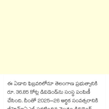
ఈ ఏడాది ఫిబ్రవరిలోనూ తెలంగాణ ప్రభుత్వానికి
రూ. 36.85 కోట్ల డివిడెండ్‌‌‌‌‌‌‌‌ను సంస్థ పంపిణీ
చేసింది. దీంతో 2025–26 ఆర్థిక సంవత్సరానికి