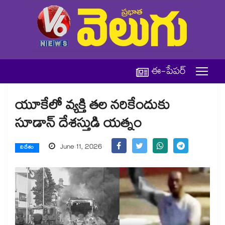
ఈ-పేపర్
యూకేలో వ్యక్తి తల నరికేందుకు
సూడాన్ దేశస్తుడి యత్నం
June 11, 2026
విదేశం