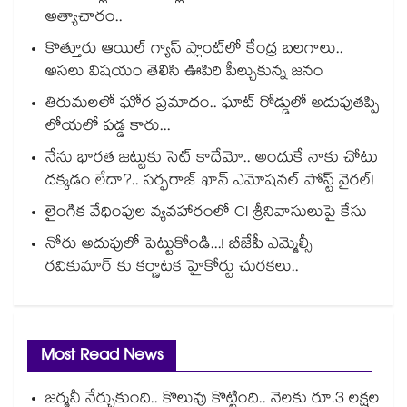
అత్యాచారం..
కొత్తూరు ఆయిల్ గ్యాస్⁪ ప్లాంట్⁫లో కేంద్ర బలగాలు..
అసలు విషయం తెలిసి ఊపిరి పీల్చుకున్న జనం
తిరుమలలో ఘోర ప్రమాదం.. ఘాట్ రోడ్డులో అదుపుతప్పి
లోయలో పడ్డ కారు...
నేను భారత జట్టుకు సెట్ కాదేమో.. అందుకే నాకు చోటు
దక్కడం లేదా?.. సర్ఫరాజ్ ఖాన్ ఎమోషనల్ పోస్ట్ వైరల్!
లైంగిక వేధింపుల వ్యవహారంలో CI శ్రీనివాసులుపై కేసు
నోరు అదుపులో పెట్టుకోండి...! బీజేపీ ఎమ్మెల్సీ
రవికుమార్ కు కర్ణాటక హైకోర్టు చురకలు..
Most Read News
జర్మనీ నేర్చుకుంది.. కొలువు కొట్టింది.. నెలకు రూ.3 లక్షల