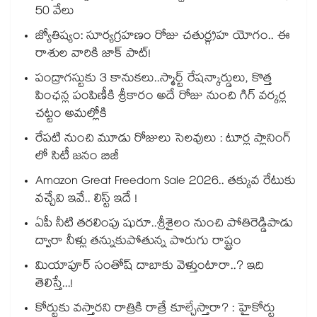
50 వేలు
జ్యోతిష్యం: సూర్యగ్రహణం రోజు చతుర్గ్రహ యోగం.. ఈ
రాశుల వారికి జాక్ పాట్!
పంద్రాగస్టుకు 3 కానుకలు..స్మార్ట్ రేషన్కార్డులు, కొత్త
పింఛన్ల పంపిణీకి శ్రీకారం అదే రోజు నుంచి గిగ్ వర్కర్ల
చట్టం అమల్లోకి
రేపటి నుంచి మూడు రోజులు సెలవులు : టూర్ల ప్లానింగ్
లో సిటీ జనం బిజీ
Amazon Great Freedom Sale 2026.. తక్కువ రేటుకు
వచ్చేవి ఇవే.. లిస్ట్ ఇదే !
ఏపీ నీటి తరలింపు షురూ..శ్రీశైలం నుంచి పోతిరెడ్డిపాడు
ద్వారా నీళ్లు తన్నుకుపోతున్న పొరుగు రాష్ట్రం
మియాపూర్ సంతోష్ దాబాకు వెళ్తుంటారా..? ఇది
తెలిస్తే...!
కోర్టుకు వస్తారని రాత్రికి రాత్రే కూల్చేస్తారా? : హైకోర్టు