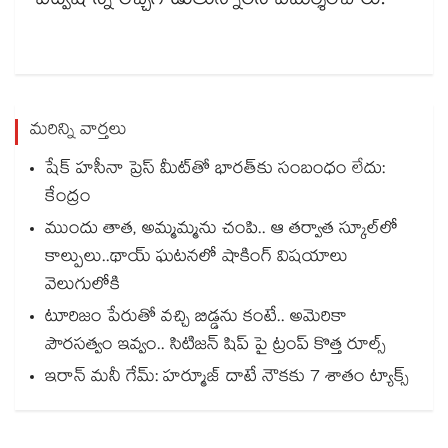
విద్వేషాన్ని రెచ్చగొడుతున్నారని విమర్శించారు.
మరిన్ని వార్తలు
షేక్ హసీనా ప్రెస్ మీట్‎తో భారత్‎కు సంబంధం లేదు:
కేంద్రం
ముందు తాత, అమ్మమ్మను చంపి.. ఆ తర్వాత స్కూల్‌లో
కాల్పులు..థాయ్ ఘటనలో షాకింగ్ విషయాలు
వెలుగులోకి
టూరిజం పేరుతో వచ్చి బిడ్డను కంటే.. అమెరికా
పౌరసత్వం ఇవ్వం.. సిటిజన్ షిప్ పై ట్రంప్ కొత్త రూల్స్
ఇరాన్ మనీ గేమ్: హర్మూజ్ దాటే నౌకకు 7 శాతం ట్యాక్స్