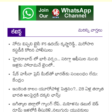
మరిన్ని వార్తలు
లేటెస్ట్
నోరు విప్పని ట్రైనీ IPS ఉదయ్ కృష్ణారెడ్డి.. మరోసారి
కస్టడీకి కోరిన పోలీసులు
హైదరాబాద్ లో భారీ వర్షం... సరిగ్గా ఆఫీసుల నుంచి
ఇళ్లకు పోదామనే టైంలో..
షేక్ హసీనా ప్రెస్ మీట్‎తో భారత్‎కు సంబంధం లేదు:
కేంద్రం
ఇంకెంత కాలం యూరోపోళ్ల పెత్తనం?.. 28 ఏళ్ల తర్వాత
భారత అంపైర్లకి దక్కని ఛాన్స్!
జగిత్యాల జిల్లాలో గ్యాంగ్ రేప్.. మహిళను డబుల్ బెడ్
రూమ్ ఇళ్లలోకి తీసుకెళ్లి..నలుగురు యువకులు