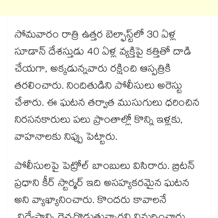
సోమవారం రాత్రి ఉత్తర బెల్ఫాస్ట్‌‌లో 30 ఏళ్ల
సూడాన్ దేశస్తుడు 40 ఏళ్ల వ్యక్తిపై కత్తితో దాడి
చేయగా, అక్కడున్నవారు రక్షించి ఆస్పత్రికి
తరలించారు. నిందితుడిని పోలీసులు అరెస్టు
చేశారు. ఈ ఘటన తర్వాత ముసుగులు ధరించిన
నిరసనకారులు పలు ప్రాంతాల్లో కొన్ని ఇళ్లకు,
వాహనాలకు నిప్పు పెట్టారు.
పోలీసులపై పెట్రోల్ బాంబులు విసిరారు. బ్రిటన్
ప్రధాని కీర్ స్టార్మర్ ఇది అసహ్యకరమైన ఘటన
అని వ్యాఖ్యానించారు. కొందరు కావాలనే