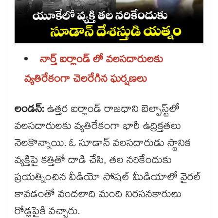
నార్త్ ఐర్లాండ్ లో వలసదారులకు
వ్యతిరేకంగా చెలరేగిన ఘర్షణలు
లండన్:
ఉత్తర ఐర్లాండ్ రాజధాని బెల్ఫాస్ట్‌‌లో
వలసదారులకు వ్యతిరేకంగా భారీ ఉద్రిక్తతలు
నెలకొన్నాయి. ఓ సూడాన్ వలసదారుడు స్థానిక
వ్యక్తిపై కత్తితో దాడి చేసి, తల నరికేందుకు
ప్రయత్నించిన వీడియో సోషల్ మీడియాలో వైరల్
కావడంతో వందలాది మంది నిరసనకారులు
రోడ్లపైకి వచ్చారు.