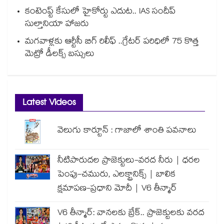
కంటెంప్ట్ కేసులో హైకోర్టు ఎదుట.. IAS సందీప్
సుల్తానియా హాజరు
మగవాళ్లకు ఆర్టీసీ బిగ్ రిలీఫ్ ..గ్రేటర్ పరిధిలో 75 కొత్త
మెట్రో డీలక్స్ బస్సులు
Latest Videos
వెలుగు కార్టూన్ : గాజాలో శాంతి పవనాలు
నీటిపారుదల ప్రాజెక్టులు-వరద నీరు | ధరల
పెంపు-చమురు, ఎలక్ట్రానిక్స్ | బాలిక
క్షమాపణ-ప్రధాని మోదీ | V6 తీన్మార్
V6 తీన్మార్: వానలకు బ్రేక్.. ప్రాజెక్టులకు వరద