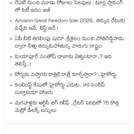
రేపటి నుంచి మూడు రోజులు సెలవులు : టూర్ల ప్లానింగ్
లో సిటీ జనం బిజీ
Amazon Great Freedom Sale 2026.. తక్కువ రేటుకు
వచ్చేవి ఇవే.. లిస్ట్ ఇదే !
ఏపీ నీటి తరలింపు షురూ..శ్రీశైలం నుంచి పోతిరెడ్డిపాడు
ద్వారా నీళ్లు తన్నుకుపోతున్న పొరుగు రాష్ట్రం
మియాపూర్ సంతోష్ దాబాకు వెళ్తుంటారా..? ఇది
తెలిస్తే...!
కోర్టుకు వస్తారని రాత్రికి రాత్రే కూల్చేస్తారా? : హైకోర్టు
కంటెంప్ట్ కేసులో హైకోర్టు ఎదుట.. IAS సందీప్
సుల్తానియా హాజరు
మగవాళ్లకు ఆర్టీసీ బిగ్ రిలీఫ్ ..గ్రేటర్ పరిధిలో 75 కొత్త
మెట్రో డీలక్స్ బస్సులు