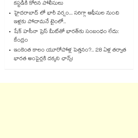
కస్టడీకి కోరిన పోలీసులు
హైదరాబాద్ లో భారీ వర్షం... సరిగ్గా ఆఫీసుల నుంచి
ఇళ్లకు పోదామనే టైంలో..
షేక్ హసీనా ప్రెస్ మీట్‎తో భారత్‎కు సంబంధం లేదు:
కేంద్రం
ఇంకెంత కాలం యూరోపోళ్ల పెత్తనం?.. 28 ఏళ్ల తర్వాత
భారత అంపైర్లకి దక్కని ఛాన్స్!