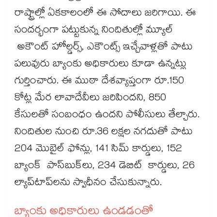
రాష్ట్రాల్లో ఏకకాలంలో ఈ సోదాలు జరిగాయి. ఈ
సందర్భంగా పట్టుకున్న నిందితుల్లో మ్యూల్
అకౌంట్​ హోల్డర్స్, ఎకౌంట్స్​ ఇచ్చేవాళ్లతో పాటు
పలువురు బ్యాంకు అధికారులు కూడా ఉన్నట్లు
గుర్తించారు. ఈ ముఠా దేశవ్యాప్తంగా రూ.150
కోట్ల మేర లావాదేవీలు జరిపిందని, 850
కేసులతో సంబంధం ఉందని పోలీసులు తేల్చారు.
నిందితుల నుంచి రూ.36 లక్షల నగదుతో పాటు
204 మొబైల్ ఫోన్లు, 141 సిమ్ కార్డులు, 152
బ్యాంక్ పాస్‌‌బుక్‌‌లు, 234 డెబిట్ కార్డులు, 26
ల్యాప్‌‌టాప్‌‌లను స్వాధీనం చేసుకున్నారు.
బ్యాంకు అధికారులు ఉండడంతో