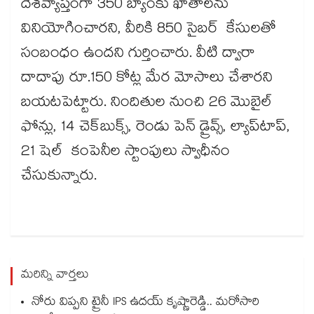
దేశవ్యాప్తంగా 350 బ్యాంకు ఖాతాలను
వినియోగించారని, వీరికి 850 సైబర్ కేసులతో
సంబంధం ఉందని గుర్తించారు. వీటి ద్వారా
దాదాపు రూ.150 కోట్ల మేర మోసాలు చేశారని
బయటపెట్టారు. నిందితుల నుంచి 26 మొబైల్
ఫోన్లు, 14 చెక్​బుక్స్​, రెండు పెన్ డ్రైవ్స్, ల్యాప్‌‌టాప్‌‌,
21 షెల్ కంపెనీల స్టాంపులు స్వాధీనం
చేసుకున్నారు.
మరిన్ని వార్తలు
నోరు విప్పని ట్రైనీ IPS ఉదయ్ కృష్ణారెడ్డి.. మరోసారి