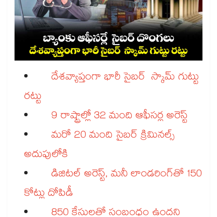
దేశవ్యాప్తంగా భారీ సైబర్ స్కామ్ గుట్టు
రట్టు
9 రాష్ట్రాల్లో 32 మంది ఆఫీసర్ల అరెస్ట్​
మరో 20 మంది సైబర్​ క్రిమినల్స్​
అదుపులోకి
డిజిటల్​ అరెస్ట్​, మనీ లాండరింగ్​తో 150
కోట్లు దోపిడీ
850 కేసులతో సంబంధం ఉందని