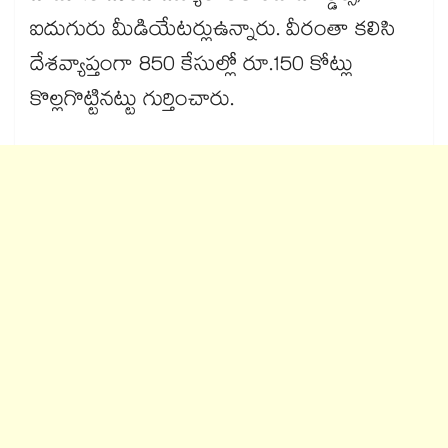
ఐదుగురు మీడియేటర్లు​ఉన్నారు. వీరంతా కలిసి
దేశవ్యాప్తంగా 850 కేసుల్లో రూ.150 కోట్లు
కొల్లగొట్టినట్టు గుర్తించారు.