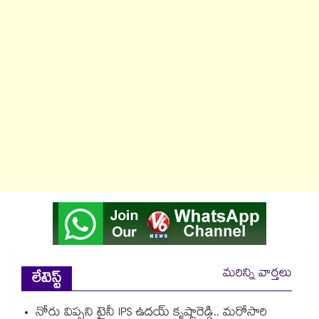
మరిన్ని వార్తలు
లేటెస్ట్
నోరు విప్పని ట్రైనీ IPS ఉదయ్ కృష్ణారెడ్డి.. మరోసారి