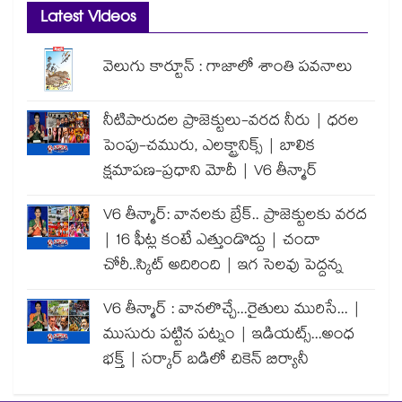
Latest Videos
వెలుగు కార్టూన్ : గాజాలో శాంతి పవనాలు
నీటిపారుదల ప్రాజెక్టులు-వరద నీరు | ధరల
పెంపు-చమురు, ఎలక్ట్రానిక్స్ | బాలిక
క్షమాపణ-ప్రధాని మోదీ | V6 తీన్మార్
V6 తీన్మార్: వానలకు బ్రేక్.. ప్రాజెక్టులకు వరద
| 16 ఫీట్ల కంటే ఎత్తుండొద్దు | చందా
చోరీ..స్కిట్ అదిరింది | ఇగ సెలవు పెద్దన్న
V6 తీన్మార్ : వానలొచ్చే...రైతులు మురిసే... |
ముసురు పట్టిన పట్నం | ఇడియట్స్...అంధ
భక్త్ | సర్కార్ బడిలో చికెన్ బిర్యానీ