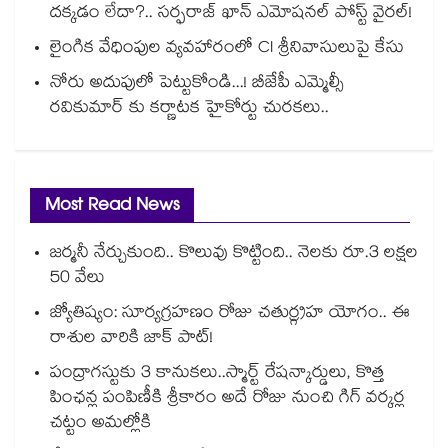
దక్కడం లేదా?.. సర్ఫరాజ్ ఖాన్ ఎమోషనల్ పోస్ట్ వైరల్!
లైంగిక వేధింపుల వ్యవహారంలో CI శ్రీనివాసులుపై కేసు
నోరు అదుపులో పెట్టుకోండి...! బీజేపీ ఎమ్మెల్సీ
రవికుమార్ కు కర్ణాటక హైకోర్టు చురకలు..
Most Read News
జర్మనీ నేర్చుకుంది.. కొలువు కొట్టింది.. నెలకు రూ.3 లక్షల
50 వేలు
జ్యోతిష్యం: సూర్యగ్రహణం రోజు చతుర్గ్రహ యోగం.. ఈ
రాశుల వారికి జాక్ పాట్!
పంద్రాగస్టుకు 3 కానుకలు..స్మార్ట్ రేషన్కార్డులు, కొత్త
పింఛన్ల పంపిణీకి శ్రీకారం అదే రోజు నుంచి గిగ్ వర్కర్ల
చట్టం అమల్లోకి