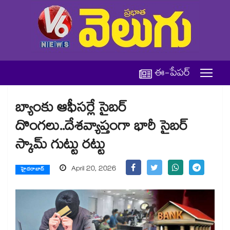
ఈ-పేపర్
బ్యాంకు ఆఫీసర్లే సైబర్
దొంగలు..దేశవ్యాప్తంగా భారీ సైబర్
స్కామ్ గుట్టు రట్టు
April 20, 2026
హైదరాబాద్