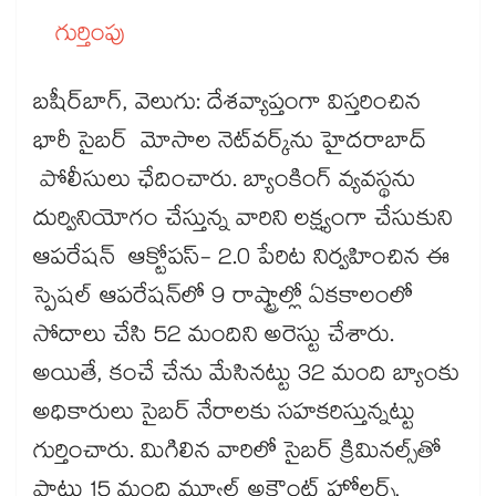
గుర్తింపు
బషీర్​బాగ్, వెలుగు: దేశవ్యాప్తంగా విస్తరించిన
భారీ సైబర్ మోసాల నెట్​వర్క్​ను హైదరాబాద్
పోలీసులు ఛేదించారు. బ్యాంకింగ్ వ్యవస్థను
దుర్వినియోగం చేస్తున్న వారిని లక్ష్యంగా చేసుకుని
ఆపరేషన్ ఆక్టోపస్- 2.0 పేరిట నిర్వహించిన ఈ
స్పెషల్​ ఆపరేషన్​లో 9 రాష్ట్రాల్లో ఏకకాలంలో
సోదాలు చేసి 52 మందిని అరెస్టు చేశారు.
అయితే, కంచే చేను మేసినట్టు 32 మంది బ్యాంకు
అధికారులు సైబర్​ నేరాలకు సహకరిస్తున్నట్టు
గుర్తించారు. మిగిలిన వారిలో సైబర్​ క్రిమినల్స్​తో
పాటు 15 మంది మ్యూల్ అకౌంట్​ హోల్డర్స్,