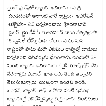
సైబర్​ ఫ్రాడ్స్​లో బ్యాంకు అధికారుల పాత్ర
ఉండడంతో అలాంటి వారే లక్ష్యంగా ఆపరేషన్
ఆక్టోపస్- 2.0 నిర్వహించారు. హైదరాబాద్
సైబర్ క్రైం డీసీపీ వి.అరవింద్ బాబు నేతృత్వంలో
16 స్పెషల్​ టీమ్స్​ ఏడు రోజుల పాటు మన
రాష్ట్రంతో పాటు మరో ఎనిమిది రాష్ట్రాల్లో దాడులు
నిర్వహించి నెట్​వర్క్​ను ఛేదించారు. ఇందులో 32
మంది బ్యాంకు అధికారులు కేవైసీ రూల్స్​ బ్రేక్​ చేసి
నేరగాళ్లకు మ్యూల్ ఖాతాలను తెరిచి ఇచ్చారని
తెలుసుకున్నారు. ముఖ్యంగా ఇండస్ ఇండ్,
బంధన్, బ్యాంక్ ఆఫ్ బరోడా వంటి ప్రముఖ
బ్యాంకుల్లో పనిచేస్తున్నట్టు గుర్తించారు. నిందితులు