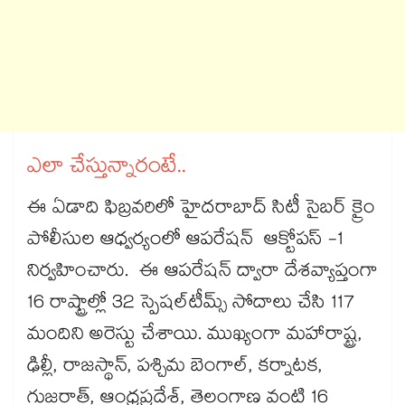
ఎలా చేస్తున్నారంటే..
ఈ ఏడాది ఫిబ్రవరిలో హైదరాబాద్​ సిటీ సైబర్​ క్రైం​
పోలీసుల ఆధ్వర్యంలో ఆపరేషన్ ఆక్టోపస్ -1
నిర్వహించారు. ఈ ఆపరేషన్ ద్వారా దేశవ్యాప్తంగా
16 రాష్ట్రాల్లో 32 స్పెషల్​టీమ్స్​ సోదాలు చేసి 117
మందిని అరెస్టు చేశాయి. ముఖ్యంగా మహారాష్ట్ర,
ఢిల్లీ, రాజస్థాన్, పశ్చిమ బెంగాల్, కర్నాటక,
గుజరాత్, ఆంధ్రప్రదేశ్, తెలంగాణ వంటి 16