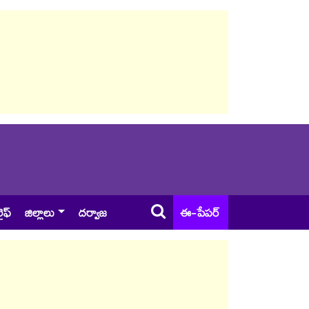
ైఫ్
జిల్లాలు
దర్వాజ
ఈ-పేపర్