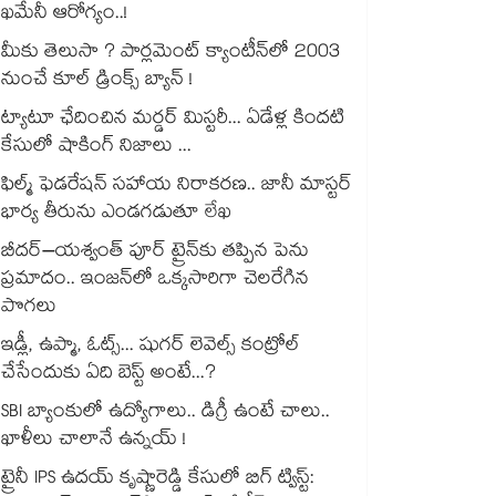
ఖమేనీ ఆరోగ్యం..!
మీకు తెలుసా ? పార్లమెంట్ క్యాంటీన్⁪లో 2003
నుంచే కూల్ డ్రింక్స్ బ్యాన్ !
ట్యాటూ ఛేదించిన మర్డర్ మిస్టరీ... ఏడేళ్ల కిందటి
కేసులో షాకింగ్ నిజాలు ...
ఫిల్మ్ ఫెడరేషన్ సహాయ నిరాకరణ.. జానీ మాస్టర్
భార్య తీరును ఎండగడుతూ లేఖ
బీదర్–యశ్వంత్ పూర్ ట్రైన్‎కు తప్పిన పెను
ప్రమాదం.. ఇంజన్‎లో ఒక్కసారిగా చెలరేగిన
పొగలు
ఇడ్లీ, ఉప్మా, ఓట్స్... షుగర్ లెవెల్స్ కంట్రోల్
చేసేందుకు ఏది బెస్ట్ అంటే...?
SBI బ్యాంకులో ఉద్యోగాలు.. డిగ్రీ ఉంటే చాలు..
ఖాళీలు చాలానే ఉన్నయ్ !
ట్రైనీ IPS ఉదయ్ కృష్ణారెడ్డి కేసులో బిగ్ ట్విస్ట్: