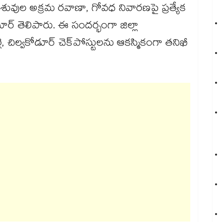
ువుల అక్రమ రవాణా, గోవధ నివారణపై ప్రత్యేక
ుమార్ తెలిపారు. ఈ సందర్భంగా జిల్లా
, చిల్వకోడూర్ చెక్‌‌పోస్టులను ఆకస్మికంగా తనిఖీ