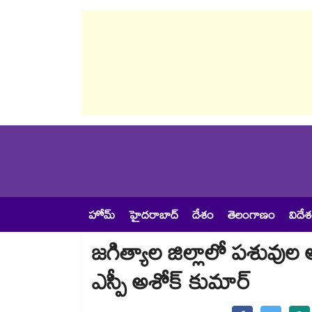
హోమ్
హైదరాబాద్
దేశం
తెలంగాణం
విదే
జగిత్యాల జిల్లాలో పశువుల 
ఎస్పీ అశోక్‌‌ కుమార్