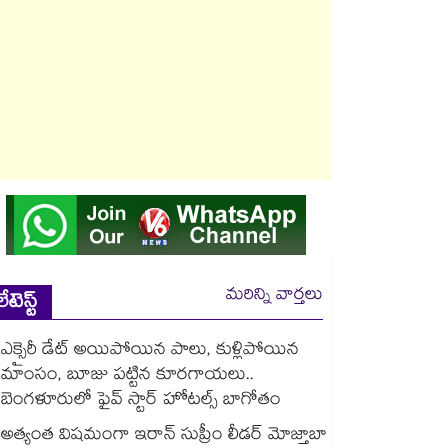
మరిన్ని వార్తలు
లేటెస్ట్
ఎక్సైరీ డేట్ అయిపోయిన పాలు, కుళ్లిపోయిన
మాంసం, బూజు పట్టిన కూరగాయలు..
బెంగళూరులో ఫైవ్ స్టార్ హోటల్స్ బాగోతం
అత్యంత విషమంగా ఇరాన్ సుప్రీం లీడర్ మోజ్తాబా