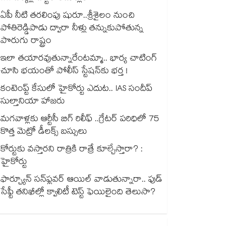
ఏపీ నీటి తరలింపు షురూ..శ్రీశైలం నుంచి
పోతిరెడ్డిపాడు ద్వారా నీళ్లు తన్నుకుపోతున్న
పొరుగు రాష్ట్రం
ఇలా తయారవుతున్నారేంటమ్మా.. భార్య చాటింగ్
చూసి భయంతో పోలీస్ స్టేషన్⁫కు భర్త !
కంటెంప్ట్ కేసులో హైకోర్టు ఎదుట.. IAS సందీప్
సుల్తానియా హాజరు
మగవాళ్లకు ఆర్టీసీ బిగ్ రిలీఫ్ ..గ్రేటర్ పరిధిలో 75
కొత్త మెట్రో డీలక్స్ బస్సులు
కోర్టుకు వస్తారని రాత్రికి రాత్రే కూల్చేస్తారా? :
హైకోర్టు
ఫార్చ్యూన్ సన్‌ఫ్లవర్ ఆయిల్ వాడుతున్నారా.. ఫుడ్
సేఫ్టీ తనిఖీల్లో క్వాలిటీ టెస్ట్ ఫెయిలైంది తెలుసా?