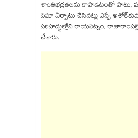
శాంతిభద్రతలను కాపాడటంతో పాటు, పశ
నిఘా ఏర్పాటు చేసినట్లు ఎస్పీ అశోక్‌‌క
సరిహద్దుల్లోని రాయపట్నం, రాజారాంపల్లె
చేశారు.