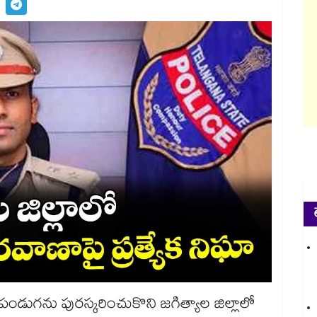
 పండుగను పురస్కరించుకొని జగిత్యాల జిల్లాలో