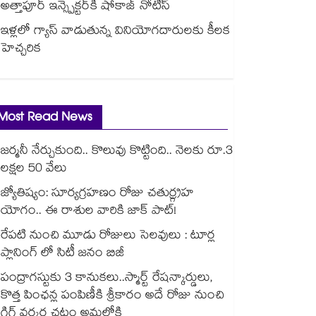
అత్తాపూర్ ఇన్స్పెక్టర్‎కి షోకాజ్ నోటీస్
ఇళ్లలో గ్యాస్ వాడుతున్న వినియోగదారులకు కీలక
హెచ్చరిక
Most Read News
జర్మనీ నేర్చుకుంది.. కొలువు కొట్టింది.. నెలకు రూ.3
లక్షల 50 వేలు
జ్యోతిష్యం: సూర్యగ్రహణం రోజు చతుర్గ్రహ
యోగం.. ఈ రాశుల వారికి జాక్ పాట్!
రేపటి నుంచి మూడు రోజులు సెలవులు : టూర్ల
ప్లానింగ్ లో సిటీ జనం బిజీ
పంద్రాగస్టుకు 3 కానుకలు..స్మార్ట్ రేషన్కార్డులు,
కొత్త పింఛన్ల పంపిణీకి శ్రీకారం అదే రోజు నుంచి
గిగ్ వర్కర్ల చట్టం అమల్లోకి