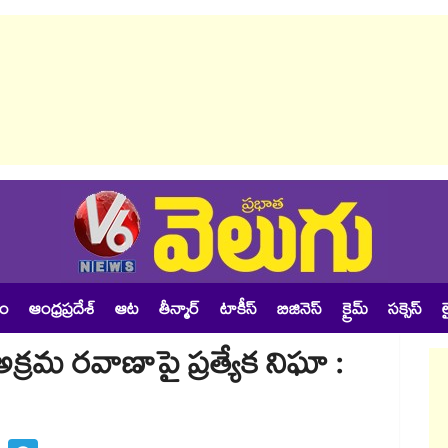
శం
ఆంధ్రప్రదేశ్
ఆట
తీన్మార్
టాకీస్
బిజినెస్
క్రైమ్
సక్సెస్
ల
అక్రమ రవాణాపై ప్రత్యేక నిఘా :