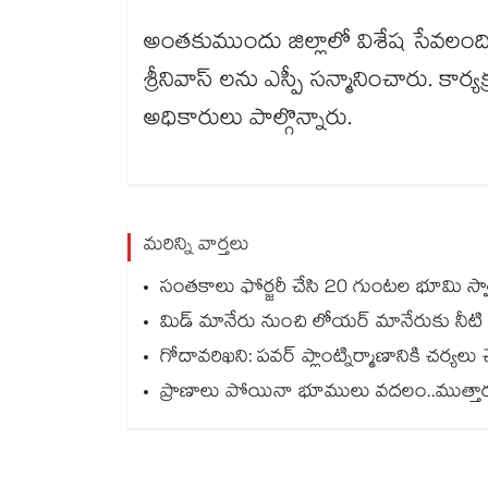
అంతకుముందు జిల్లాలో విశేష సేవలందించ
శ్రీనివాస్ లను ఎస్పీ సన్మానించారు. కార
అధికారులు పాల్గొన్నారు.
మరిన్ని వార్తలు
సంతకాలు ఫోర్జరీ చేసి 20 గుంటల భూమి స్వాహా..
మిడ్ మానేరు నుంచి లోయర్ మానేరుకు నీటి
గోదావరిఖని: పవర్ ప్లాంట్నిర్మాణానికి చర్యలు చ
ప్రాణాలు పోయినా భూములు వదలం..ముత్తారం