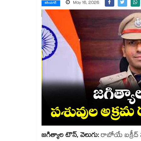
May 16, 2026
కరీంనగర్
జగిత్యాల టౌన్, వెలుగు:
రాబోయే బక్రీద్