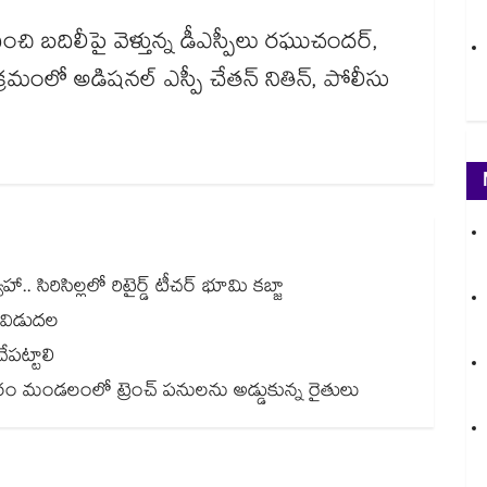
ి బదిలీపై వెళ్తున్న డీఎస్పీలు రఘుచందర్,
్యక్రమంలో అడిషనల్ ఎస్పీ చేతన్ నితిన్, పోలీసు
 సిరిసిల్లలో రిటైర్డ్ టీచర్ భూమి కబ్జా
 విడుదల
ేపట్టాలి
 మండలంలో ట్రెంచ్ పనులను అడ్డుకున్న రైతులు