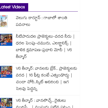
Latest Videos
వెలుగు కార్టూన్ : గాజాలో శాంతి
పవనాలు
నీటిపారుదల ప్రాజెక్టులు-వరద నీరు |
ధరల పెంపు-చమురు, ఎలక్ట్రానిక్స్ |
బాలిక క్షమాపణ-ప్రధాని మోదీ | V6
తీన్మార్
V6 తీన్మార్: వానలకు బ్రేక్.. ప్రాజెక్టులకు
వరద | 16 ఫీట్ల కంటే ఎత్తుండొద్దు |
చందా చోరీ..స్కిట్ అదిరింది | ఇగ
సెలవు పెద్దన్న
V6 తీన్మార్ : వానలొచ్చే...రైతులు
మురిసే... | ముసురు పట్టిన పట్నం |