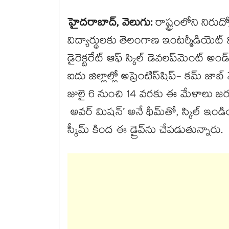
హైదరాబాద్, వెలుగు:
రాష్ట్రంలోని నిరుద
విద్యార్థులకు తెలంగాణ ఇంటర్మీడియెట్ వి
డైరెక్టరేట్ ఆఫ్ స్కిల్ డెవలప్‌‌‌‌మెంట్ అండ్
ఐదు జిల్లాల్లో అప్రెంటిస్‌‌‌‌షిప్- కమ్‌‌‌
జులై 6 నుంచి 14 వరకు ఈ మేళాలు జరుగ
అవర్ మిషన్’ అనే థీమ్‌‌‌‌తో, స్కిల్ ఇండి
స్కీమ్ కింద ఈ డ్రైవ్‌‌‌‌ను చేపడుతున్నారు.