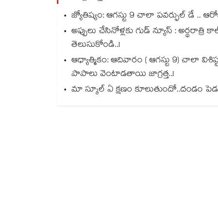
జ్యోతిష్యం: ఆగస్టు 9 చాలా పవర్ఫుల్ డే .. ఆ
అప్పులు చేసినోళ్లకు గుడ్ న్యూస్ : అర్థరాత్రి కాల
తెలుసుకోండి..!
ఆధ్యాత్మికం: ఆదివారం ( ఆగస్టు 9) చాలా వి
పాపాలు వెంటాడతాయి జాగ్రత్త..!
మా స్కూల్ ఏ క్షణం కూలుతుందో..దండం పెడతం క