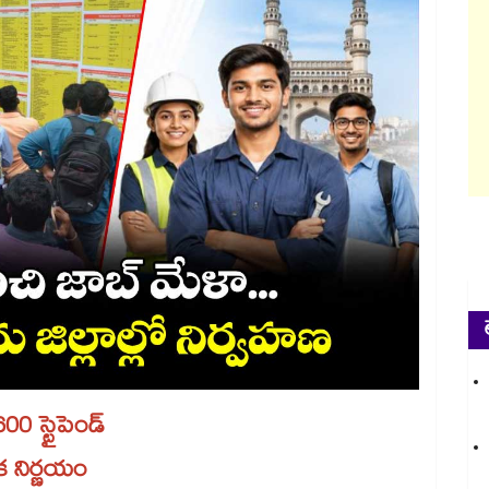
స్టైపెండ్‌‌‌‌
క నిర్ణయం