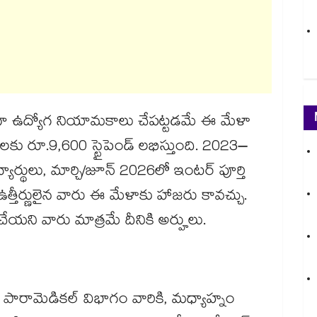
ేరుగా ఉద్యోగ నియామకాలు చేపట్టడమే ఈ మేళా
 నెలకు రూ.9,600 స్టైపెండ్ లభిస్తుంది. 2023–
విద్యార్థులు, మార్చి/జూన్ 2026లో ఇంటర్ పూర్తి
ఉత్తీర్ణులైన వారు ఈ మేళాకు హాజరు కావచ్చు.
 చేయని వారు మాత్రమే దీనికి అర్హులు.
లో పారామెడికల్ విభాగం వారికి, మధ్యాహ్నం