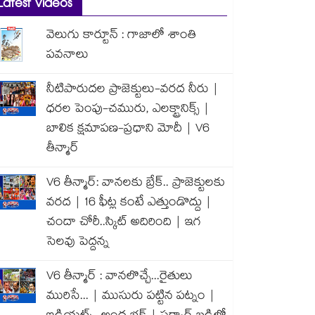
Latest Videos
వెలుగు కార్టూన్ : గాజాలో శాంతి
పవనాలు
నీటిపారుదల ప్రాజెక్టులు-వరద నీరు |
ధరల పెంపు-చమురు, ఎలక్ట్రానిక్స్ |
బాలిక క్షమాపణ-ప్రధాని మోదీ | V6
తీన్మార్
V6 తీన్మార్: వానలకు బ్రేక్.. ప్రాజెక్టులకు
వరద | 16 ఫీట్ల కంటే ఎత్తుండొద్దు |
చందా చోరీ..స్కిట్ అదిరింది | ఇగ
సెలవు పెద్దన్న
V6 తీన్మార్ : వానలొచ్చే...రైతులు
మురిసే... | ముసురు పట్టిన పట్నం |