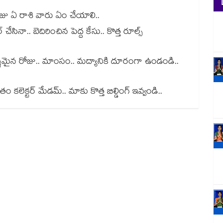
రోజు ఏ రాశి వారు ఏం చేయాలి..
్ చేసినా.. బెదిరించిన పెద్ద కేసు.. కొత్త రూల్స్
శిష్టమైన రోజు.. మాంసం.. మద్యానికి దూరంగా ఉండండి..
లెక్టర్ మేడమ్.. మాకు కొత్త బిల్డింగ్ ఇవ్వండి..