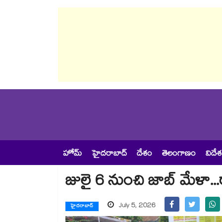
హోమ్
హైదరాబాద్
దేశం
తెలంగాణం
విదే
జులై 6 నుంచి జాబ్‌‌‌‌ మేళా...
July 5, 2026
హైదరాబాద్