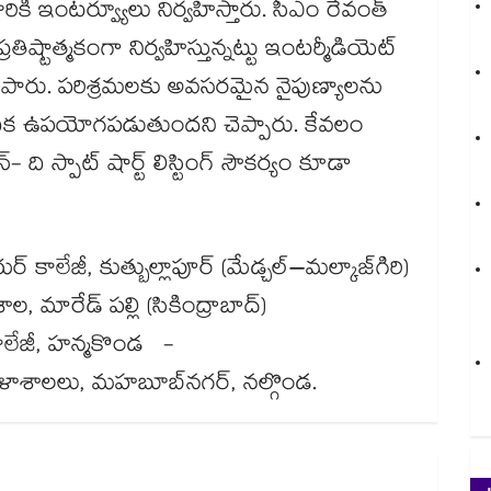
రికి ఇంటర్వ్యూలు నిర్వహిస్తారు. సీఎం రేవంత్
ప్రతిష్టాత్మకంగా నిర్వహిస్తున్నట్టు ఇంటర్మీడియెట్
తెలిపారు. పరిశ్రమలకు అవసరమైన నైపుణ్యాలను
వేదిక ఉపయోగపడుతుందని చెప్పారు. కేవలం
్- ది స్పాట్ షార్ట్ లిస్టింగ్ సౌకర్యం కూడా
కాలేజీ, కుత్బుల్లాపూర్ (మేడ్చల్‌‌‌‌–మల్కాజ్‌‌‌‌గిరి)
, మారేడ్ పల్లి (సికింద్రాబాద్)
ాలేజీ, హన్మకొండ -
ాశాలలు, మహబూబ్‌‌‌‌నగర్, నల్గొండ.