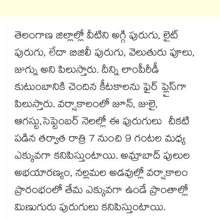
తెలంగాణ జిల్లాల్లో వీటిని అగ్గి పురుగు, లైట్
పురుగు, లేదా బిజిలీ పురుగు, వెలుతురు పూలు,
జుగ్ను అని పిలుస్తారు. దీన్ని లాంపీరీడీ
కుటుంబానికి చెందిన కీటకాలను ఫైర్ ప్లైస్​గా
పిలుస్తారు. వర్షాకాలంలో జూన్, జులై,
ఆగస్టు,సెప్టెంబర్ నెలల్లో ఈ పురుగులు చీకటి
పడిన తర్వాత రాత్రి 7 నుంచి 9 గంటల మధ్య
ఎక్కువగా కనిపిస్తుంటాయి. అమ్రాబాద్ పులుల
అభయారణ్యం, నల్లమల అడవుల్లో వర్షాకాలం
ప్రారంభంలో తేమ ఎక్కువగా ఉండే ప్రాంతాల్లో
మిణుగురు పురుగులు కనిపిస్తుంటాయి.