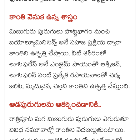
కాంతి వెనుక ఉన్న శాస్త్రం
మిణుగురు పురుగులు పొట్టభాగం నుంచి
బయోల్యూమినిసెన్స్ అనే సహజ ప్రక్రియ ద్వారా
కాంతిని ఉత్పత్తి చేస్తాయి. వీటి శరీరంలో
లూసిఫెరేస్ అనే ఎంజైమ్ సాయంతో ఆక్సిజన్,
లూసిఫెరిన్ వంటి ప్రత్యేక రసాయనాలతో చర్య
జరిపి, మృదువైన, చల్లని కాంతిని ఉత్పత్తి చేస్తుంది.
ఆడపురుగులను ఆకర్షించడానికి..
రాత్రిపూట మగ మిణుగురు పురుగులు ఎగురుతూ
వివిధ నమూనాల్లో కాంతిని వెదజల్లుతుంటాయి.