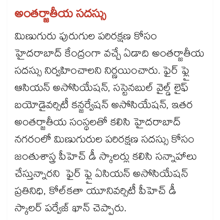
అంతర్జాతీయ సదస్సు
మిణుగురు పురుగుల పరిరక్షణ కోసం
హైదరాబాద్ కేంద్రంగా వచ్చే ఏడాది అంతర్జాతీయ
సదస్సు నిర్వహించాలని నిర్ణయించారు. ఫైర్ ఫ్లై
ఆసియన్ అసోసియేషన్, సస్టెనబుల్ వైల్డ్ లైఫ్
బయోడైవర్సిటీ కన్జర్వేషన్ అసోసియేషన్, ఇతర
అంతర్జాతీయ సంస్థలతో కలిసి హైదరాబాద్
నగరంలో మిణుగురుల పరిరక్షణ సదస్సు కోసం
జంతుశాస్త్ర పీహెచ్ డీ స్కాలర్లు కలిసి సన్నాహాలు
చేస్తున్నారని ఫైర్ ఫ్లై ఏసియన్ అసోసియేషన్
ప్రతినిధి, కోల్​కతా యూనివర్సిటీ పీహెచ్ డీ
స్కాలర్ పర్వేజ్ ఖాన్ చెప్పారు.