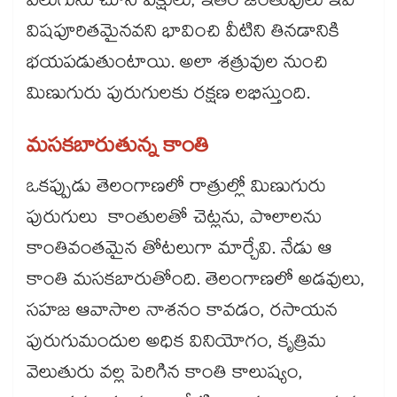
వెలుగును చూసి పక్షులు, ఇతర జంతువులు ఇవి
విషపూరితమైనవని భావించి వీటిని తినడానికి
భయపడుతుంటాయి. అలా శత్రువుల నుంచి
మిణుగురు పురుగులకు రక్షణ లభిస్తుంది.
మసకబారుతున్న కాంతి
ఒకప్పుడు తెలంగాణలో రాత్రుల్లో మిణుగురు
పురుగులు కాంతులతో చెట్లను, పొలాలను
కాంతివంతమైన తోటలుగా మార్చేవి. నేడు ఆ
కాంతి మసకబారుతోంది. తెలంగాణలో అడవులు,
సహజ ఆవాసాల నాశనం కావడం, రసాయన
పురుగుమందుల అధిక వినియోగం, కృత్రిమ
వెలుతురు వల్ల పెరిగిన కాంతి కాలుష్యం,