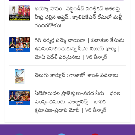
అయ్యో పాపం.. వెస్టిండీస్ వరల్డ్‌కప్ ఆశలపై
నీళ్లు చల్లిన ఆఫ్ఘన్.. క్వాలిఫికేషన్ రేసులో మళ్లీ
గందరగోళం!
గిగ్ వర్కర్ల సమ్మె వాయిదా | విడాకుల కేసును
ఉపసంహరించుకున్న సీఎం విజయ్ భార్య |
మోదీ విదేశీ పర్యటనలు | V6 తీన్మార్
వెలుగు కార్టూన్ : గాజాలో శాంతి పవనాలు
నీటిపారుదల ప్రాజెక్టులు-వరద నీరు | ధరల
పెంపు-చమురు, ఎలక్ట్రానిక్స్ | బాలిక
క్షమాపణ-ప్రధాని మోదీ | V6 తీన్మార్