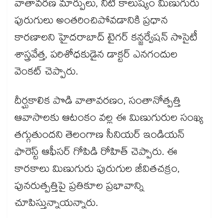
వాతావరణ మార్పులు, నీటి కాలుష్యం మిణుగురు
పురుగులు అంతరించిపోవడానికి ప్రధాన
కారణాలని హైదరాబాద్ టైగర్ కన్జర్వేషన్ సొసైటీ
శాస్త్రవేత్త, పరిశోధకుడైన డాక్టర్ ఎనగందుల
వెంకట్ చెప్పారు.
దీర్ఘకాలిక పొడి వాతావరణం, సంతానోత్పత్తి
ఆవాసాలకు ఆటంకం వల్ల ఈ మిణుగురుల సంఖ్య
తగ్గుతుందని తెలంగాణ సీనియర్ ఇండియన్
ఫారెస్ట్ ఆఫీసర్ గోపిడి రోహిత్ చెప్పారు. ఈ
కారకాలు మిణుగురు పురుగుల జీవితచక్రం,
పునరుత్పత్తిపై ప్రతికూల ప్రభావాన్ని
చూపిస్తున్నాయన్నారు.