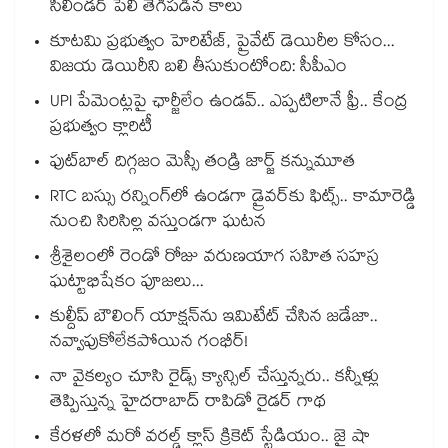
సిలిండర్ పేలి తెగిపడిన కాలు
కూటమి ప్రభుత్వం హెరిటేజ్, ప్రైవేట్ డెయిరీల కోసం...
విజయ డెయిరీని బలి తీసుకుంటోంది: సీపీఎం
UPI పేమెంట్లపై ఛార్జీలేం ఉండవ్.. ఎప్పటిలానే ఫ్రీ.. కేంద్ర
ప్రభుత్వం క్లారిటీ
ఫుట్‎బాల్ దిగ్గజం మెస్సీ తండ్రి జార్జ్ కన్నుమూత
RTC బస్సు రన్నింగ్⁫లో ఉండగా డ్రైవర్‌కు ఫిట్స్.. కామారెడ్డి
నుంచి సిరిసిల్ల వస్తుండగా ఘటన
శ్రీశైలంలో రెండో రోజు వరుణయాగ సహిత సహస్ర
ఘట్టాభిషేకం పూజలు...
కుల్దీప్ బౌలింగ్ యాక్షన్‌ను ఇమిటేట్ చేసిన జడేజా..
నవ్వాపుకోలేకపోయిన గంభీర్!
నా వైకల్యం చూసి రైడ్స్ క్యాన్సిల్ చేస్తున్నరు.. కన్నీళ్లు
తెప్పిస్తున్న హైదరాబాద్ రాపిడో రైడర్ గాథ
కేరళలో మరో వరల్డ్ క్లాస్ క్రికెట్ స్టేడియం.. జై షా