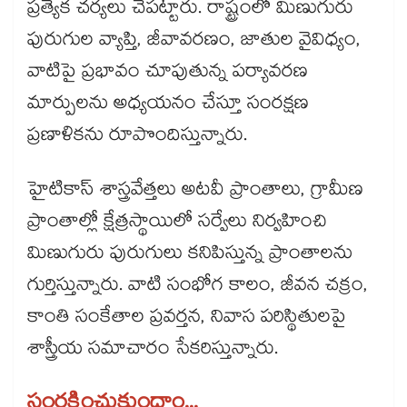
ప్రత్యేక చర్యలు చేపట్టారు. రాష్ట్రంలో మిణుగురు
పురుగుల వ్యాప్తి, జీవావరణం, జాతుల వైవిధ్యం,
వాటిపై ప్రభావం చూపుతున్న పర్యావరణ
మార్పులను అధ్యయనం చేస్తూ సంరక్షణ
ప్రణాళికను రూపొందిస్తున్నారు.
హైటికాస్ శాస్త్రవేత్తలు అటవీ ప్రాంతాలు, గ్రామీణ
ప్రాంతాల్లో క్షేత్రస్థాయిలో సర్వేలు నిర్వహించి
మిణుగురు పురుగులు కనిపిస్తున్న ప్రాంతాలను
గుర్తిస్తున్నారు. వాటి సంభోగ కాలం, జీవన చక్రం,
కాంతి సంకేతాల ప్రవర్తన, నివాస పరిస్థితులపై
శాస్త్రీయ సమాచారం సేకరిస్తున్నారు.
సంరక్షించుకుందాం...