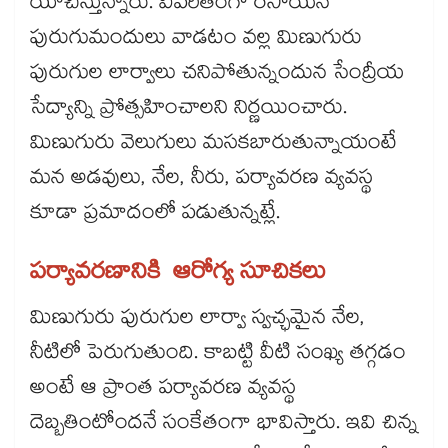
యోచిస్తున్నారు. విపరీతంగా రసాయన
పురుగుమందులు వాడటం వల్ల మిణుగురు
పురుగుల లార్వాలు చనిపోతున్నందున సేంద్రీయ
సేద్యాన్ని ప్రోత్సహించాలని నిర్ణయించారు.
మిణుగురు వెలుగులు మసకబారుతున్నాయంటే
మన అడవులు, నేల, నీరు, పర్యావరణ వ్యవస్థ
కూడా ప్రమాదంలో పడుతున్నట్లే.
పర్యావరణానికి ఆరోగ్య సూచికలు
మిణుగురు పురుగుల లార్వా స్వచ్ఛమైన నేల,
నీటిలో పెరుగుతుంది. కాబట్టి వీటి సంఖ్య తగ్గడం
అంటే ఆ ప్రాంత పర్యావరణ వ్యవస్థ
దెబ్బతింటోందనే సంకేతంగా భావిస్తారు. ఇవి చిన్న