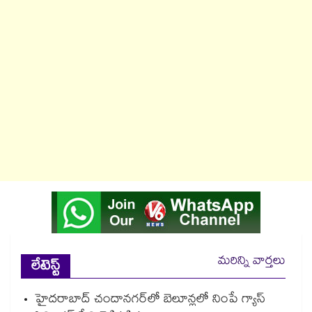
మరిన్ని వార్తలు
లేటెస్ట్
హైదరాబాద్⁪ చందానగర్⁫లో బెలూన్లలో నింపే గ్యాస్