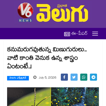
ఈ-పేపర్
కనుమరుగవుతున్న మిణుగురులు..
వాటి కాంతి వెనుక ఉన్న శాస్త్రం
ఏంటంటే..!
July 5, 2026
వెలుగు ఎక్స్‌క్లుసివ్