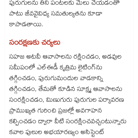
పురుగులను తిని పంటలకు మేలు చేయడంతో
పాటు జీవవైవిధ్య సమతుల్యతను కూడా
కాపాడతాయి.
సంరక్షణకు చర్యలు
సహజ అటవీ ఆవాసాలను రక్షించడం, అడవుల
సమీపంలో ఎల్ఈడీ కృత్రిమ లైటింగ్‌ను
తగ్గించడం, పురుగుమందుల వాడకాన్ని
తగ్గించడం, తేమతో కూడిన సూక్ష్మ ఆవాసాలను
సంరక్షించడం, మిణుగురు పురుగుల పర్యావరణ
ప్రాముఖ్యత గురించి ప్రజల్లో అవగాహన
కల్పించడం ద్వారా వీటి సంరక్షించవచ్చంటున్నారు
కవాల పులుల అభయారణ్యం అసిస్టెంట్