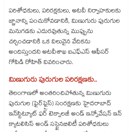
పరిశోధకులు, పరిరక్షకులు, అటవీ నిర్వాహకులకు
జ్ఞానాన్ని పంచుకోవడానికి, మిణుగురు పురుగుల
మనుగడకు ఎదురవుతున్న ముప్పును
చర్చించడానికి ఒక విలువైన వేదికను
అందిస్తుందని అటవీశాఖ ఐఎఫ్ఎస్ ఆఫీసర్
గోపిడి రోహిత్ వివరించారు.
మిణుగురు పురుగుల పరిరక్షణకు..
తెలంగాణలో అంతరించిపోతున్న మిణుగురు
పురుగుల (ఫైర్‌ఫ్లైస్) సంరక్షణకు హైదరాబాద్
ఇన్‌స్టిట్యూట్ ఫర్ టెక్నాలజీ అండ్ ఇన్నోవేషన్ ఇన్
క్యాటలిసిస్ అండ్ సస్టైనబిలిటీ పరిశోధకులు