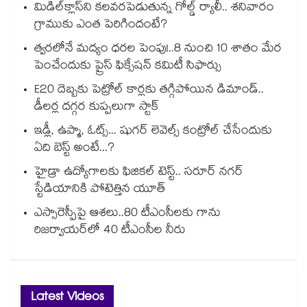
మిడిల్‌క్లాస్‌ని కలవరపెడుతున్న గోల్డ్ ర్యాలీ.. శనివారం
గ్రాముకు ఎంత పెరిగిందంటే?
త్వరలోనే మద్యం ధ‌‌ర‌‌ల పెంపు!..8 నుంచి 10 శాతం మేర
పెంచేందుకు ప్రైస్ ఫిక్సేష‌‌న్ క‌‌మిటీ సిఫార్సు
E20 దెబ్బకు పెట్రోల్ కార్లకు తగ్గిపోయిన డిమాండ్..
డీలర్ల దగ్గర కుప్పలుగా స్టాక్
ఇడ్లీ, ఉప్మా, ఓట్స్... షుగర్ లెవెల్స్ కంట్రోల్ చేసేందుకు
ఏది బెస్ట్ అంటే...?
హైడ్రా ఉద్యోగాలకు ఫిజికల్ టెస్ట్.. సరూర్ నగర్
స్టేడియానికి పోటెత్తిన యూత్
ఎస్సారెస్పీపై ఆశలు..80 టీఎంసీలకు గాను
రిజర్వాయర్‌‌‌‌‌‌‌‌‌‌‌‌‌‌‌‌లో 40 టీఎంసీల నీరు
Latest Videos