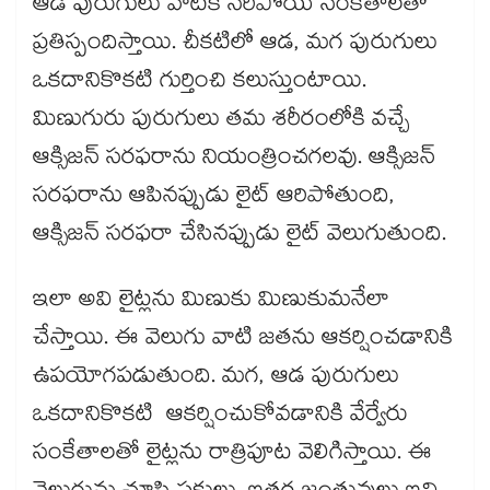
ఆడ పురుగులు వాటికి సరిపోయే సంకేతాలతో
ప్రతిస్పందిస్తాయి. చీకటిలో ఆడ, మగ పురుగులు
ఒకదానికొకటి గుర్తించి కలుస్తుంటాయి.
మిణుగురు పురుగులు తమ శరీరంలోకి వచ్చే
ఆక్సిజన్ సరఫరాను నియంత్రించగలవు. ఆక్సిజన్
సరఫరాను ఆపినప్పుడు లైట్ ఆరిపోతుంది,
ఆక్సిజన్ సరఫరా చేసినప్పుడు లైట్ వెలుగుతుంది.
ఇలా అవి లైట్లను మిణుకు మిణుకుమనేలా
చేస్తాయి. ఈ వెలుగు వాటి జతను ఆకర్షించడానికి
ఉపయోగపడుతుంది. మగ, ఆడ పురుగులు
ఒకదానికొకటి ఆకర్షించుకోవడానికి వేర్వేరు
సంకేతాలతో లైట్లను రాత్రిపూట వెలిగిస్తాయి. ఈ