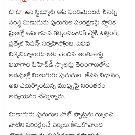
టాటా ఇన్ స్టిట్యూట్ ఆఫ్ ఫండమెంటల్ రీసెర్చ్
సంస్థ మిణుగురు పురుగుల పరిరక్షణపై స్థానిక
ప్రజల్లో అవగాహన కల్పించడానికి స్టోరీ టెల్లింగ్,
ప్రత్యేక సెషన్స్ నిర్వహిస్తోంది. వివిధ
విశ్వవిద్యాలయాలకు చెందిన జంతుశాస్త్ర
విభాగాల పీహెచ్‌డీ స్కాలర్లు తెలంగాణలోని
అడవుల్లో మిణుగురు పురుగుల జీవన విధానం,
అవి ఎదుర్కొంటున్న ముప్పుపై నిరంతరం
అధ్యయనం చేస్తున్నారు.
మిణుగురు పురుగుల హాట్ స్పాట్లను గుర్తించి
వాటిని పరిరక్షించే చర్యలు తీసుకోవాలని