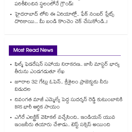
పరిశీలించిన స్థలంలోనే గ్రౌండ్!
హైదరాబాద్ లోని ఈ ఏరియాల్లో.. ఫేక్ నంబర్ ప్లేట్స్
దొరికాయి... మీ బండి కొంచెం చెక్ చేసుకోండి..!
Most Read News
ఫిల్మ్ ఫెడరేషన్ సహాయ నిరాకరణ.. జానీ మాస్టర్ భార్య
తీరును ఎండగడుతూ లేఖ
జూరాల 32 గేట్లు ఓపెన్.. శ్రీశైలం ప్రాజెక్టుకు నీరు
విడుదల
దివంగత మాజీ ఎమ్మెల్యే పెద్ద సుదర్శన్ రెడ్డి కుటుంబానికి
BRS భారీ ఆర్థిక సాయం
ఎగిరే ఎలక్ట్రిక్ వెహికల్ వచ్చేసింది.. ఇండియన్ యువ
ఇంజనీరు తయారు చేశాడు.. టెస్ట్ సక్సెస్ అయింది