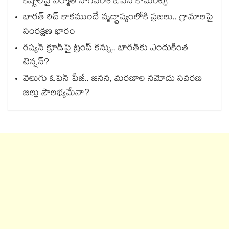
కష్టాలపై నిర్మాత నాగవంశీ ఓపెన్ కామెంట్స్
భారత్ రిచ్ కాకముందే వృద్ధాప్యంలోకి ప్రజలు.. గ్రామాలపై
సంరక్షణ భారం
రష్యన్ క్రూడ్‌పై ట్రంప్ కన్ను.. భారత్‌కు ఎందుకింత
టెన్షన్?
వెలుగు ఓపెన్ పేజీ.. జనన, మరణాల నమోదు సవరణ
బిల్లు సౌలభ్యమేనా?