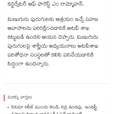
కన్జర్వేటర్ ఆఫ్ ఫారెస్ట్ ఎం రామ్మోహన్.
మిణుగురు పురుగులకు ఆశ్రయం ఇచ్చే సహజ
ఆవాసాలను పరిరక్షించడానికి అటవీ శాఖ
కట్టుబడి ఉందని ఆయన చెప్పారు. మిణుగురు
పురుగులపై శాస్త్రీయ అధ్యయనాలు అటవీశాఖ
పరిశోధనా సంస్థలతో కలిసి పనిచేయడానికి
సిద్ధంగా ఉందన్నారు.
మరిన్ని వార్తలు
సినిమా రిలీజ్ ముందు తిండి, నిద్ర ఉండవు.. ఇండస్ట్రీ