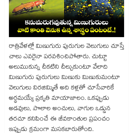
రాత్రివేళల్లో మిణుగురు పురుగుల వెలుగులు చూస్తే
చాలు ఎవరైనా పరవశించిపోతారు. చుట్టూ
అలుముకున్న చీకటిని చీల్చుకుంటూ వేలాది
మిణుగురు పురుగులు మిణుకు మిణుకుమంటూ
వెలుగులు విరజిమ్మితే అది కళ్లతో చూసేవారికే
అర్థమయ్యే ప్రకృతి మాయాజాలం. ఒకప్పుడు
అడవులు, పొలాల అంచులు, వాగుల ఒడ్డున
తరచూ కనిపించే ఈ జీవకాంతుల ప్రపంచం
ఇప్పుడు క్రమంగా మసకబారుతోంది.