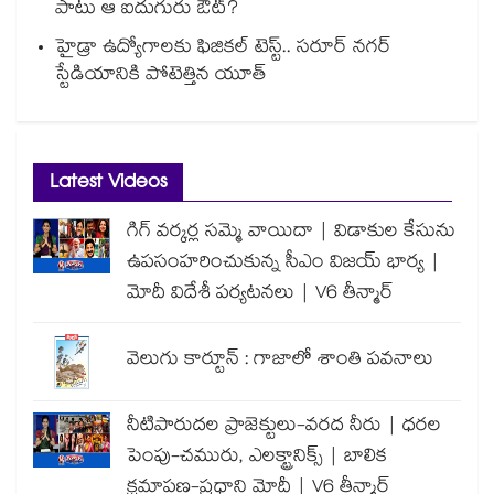
పాటు ఆ ఐదుగురు ఔట్?
హైడ్రా ఉద్యోగాలకు ఫిజికల్ టెస్ట్.. సరూర్ నగర్
స్టేడియానికి పోటెత్తిన యూత్
Latest Videos
గిగ్ వర్కర్ల సమ్మె వాయిదా | విడాకుల కేసును
ఉపసంహరించుకున్న సీఎం విజయ్ భార్య |
మోదీ విదేశీ పర్యటనలు | V6 తీన్మార్
వెలుగు కార్టూన్ : గాజాలో శాంతి పవనాలు
నీటిపారుదల ప్రాజెక్టులు-వరద నీరు | ధరల
పెంపు-చమురు, ఎలక్ట్రానిక్స్ | బాలిక
క్షమాపణ-ప్రధాని మోదీ | V6 తీన్మార్