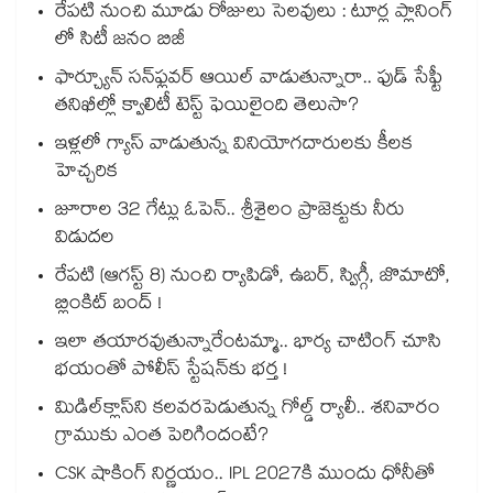
రేపటి నుంచి మూడు రోజులు సెలవులు : టూర్ల ప్లానింగ్
లో సిటీ జనం బిజీ
ఫార్చ్యూన్ సన్‌ఫ్లవర్ ఆయిల్ వాడుతున్నారా.. ఫుడ్ సేఫ్టీ
తనిఖీల్లో క్వాలిటీ టెస్ట్ ఫెయిలైంది తెలుసా?
ఇళ్లలో గ్యాస్ వాడుతున్న వినియోగదారులకు కీలక
హెచ్చరిక
జూరాల 32 గేట్లు ఓపెన్.. శ్రీశైలం ప్రాజెక్టుకు నీరు
విడుదల
రేపటి (ఆగస్ట్ 8) నుంచి ర్యాపిడో, ఉబర్, స్విగ్గీ, జొమాటో,
బ్లింకిట్ బంద్ !
ఇలా తయారవుతున్నారేంటమ్మా.. భార్య చాటింగ్ చూసి
భయంతో పోలీస్ స్టేషన్⁫కు భర్త !
మిడిల్‌క్లాస్‌ని కలవరపెడుతున్న గోల్డ్ ర్యాలీ.. శనివారం
గ్రాముకు ఎంత పెరిగిందంటే?
CSK షాకింగ్ నిర్ణయం.. IPL 2027కి ముందు ధోనీతో