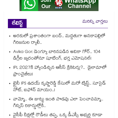
మరిన్ని వార్తలు
లేటెస్ట్
అరకులో ప్రశాంతంగా బంద్.. మద్దతుగా అనకాపల్లిలో
గిరిజనుల ర్యాలీ..
Avika Gor: డెంగ్యూ బారినపడిన అవికా గోర్.. 104
డిగ్రీల జ్వరంతోనూ షూటింగ్, భర్త ఎమోషనల్!
IPL 2027కి హ్యాండిచ్చిన ఆసీస్ క్రికెటర్లు?.. డైలామాలో
ఫ్రాంచైజీలు!
ట్రైనీ IPS ఉదయ్‌ కృష్ణారెడ్డి కేసులో మరో ట్విస్ట్.. సూసైడ్‌
నోట్‌, ఐఫోన్‌ మాయం..!
వామ్మో.. ఈ జుట్టు ఇంత పొడవు ఎలా పెంచావమ్మా..
గిన్నిస్ రికార్డుల్లోకి..
వైసీపీ దీక్షల్లో రౌడీలు తప్ప, ఒక్క డీఎస్సీ అభ్యర్థి కూడా