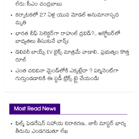
లేరు: సీఎం చంద్రబాబు
కర్నాటకలో 27 ఏళ్ల యువ మోడల్ అనుమానాస్పద
మృతి
భారత చీఫ్ సెలెక్టర్⁬గా రాహుల్ ద్రవిడ్?.. అక్టోబర్‌లో
బాధ్యతలు తీసుకునే ఛాన్స్!
డెలివరీ బాయ్స్ EV బైక్స్ మాత్రమే వాడాలి.. ప్రభుత్వం కొత్త
రూల్
ఎంత చదివినా మైండ్‌లోకి ఎక్కట్లేదా ? పర్మినెంట్‌గా
గుర్తుండడానికి ఈ స్టడీ ట్రిక్స్ ట్రై చేయండి!
Most Read News
ఫిల్మ్ ఫెడరేషన్ సహాయ నిరాకరణ.. జానీ మాస్టర్ భార్య
తీరును ఎండగడుతూ లేఖ