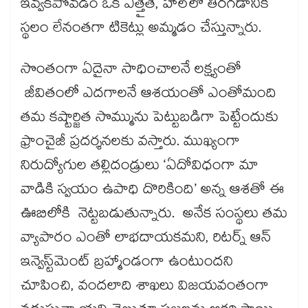
ఇవ్వకపోవడం ఒక ఎత్తైతే, హాల్‌‌‌‌‌‌‌‌లో తిరగడానికి
స్థలం లేనంతగా టికెట్లు అమ్మడం చేస్తున్నారు.
సొంతంగా ఏదైనా సాధించాలనే లక్ష్యంతో
జీవితంలో ఎదగాలనే ఆశయంతో ఎంతోమంది
తమ కష్టార్జిత సొమ్మును పెట్టుబడిగా పెట్టేందుకు
ఫ్రాంచైజీ ప్రదర్శనలకు వస్తారు. ముఖ్యంగా
నిరుద్యోగుల తల్లిదండ్రులు ‘ఏదోవిధంగా మా
వాడికి స్వయం ఉపాధి దొరికింది’ అన్న ఆశతో ఈ
ఊబిలోకి నెట్టబడుతున్నారు. అనేక సంస్థలు తమ
వ్యాపారం ఎంతో లాభదాయకమని, రిటర్న్ ఆన్
ఇన్వెస్ట్​మెంట్ బ్రహ్మాండంగా ఉంటుందని
చూపించి, వందలాది శాఖలు విజయవంతంగా