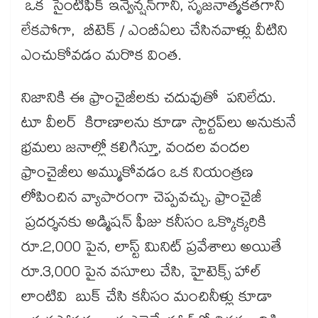
ఒక సైంటిఫిక్ ఇన్వెన్షన్​గానీ, సృజనాత్మకతగానీ
లేకపోగా, బీటెక్ / ఎంబీఏలు చేసినవాళ్లు వీటిని
ఎంచుకోవడం మరొక వింత.
నిజానికి ఈ ఫ్రాంచైజీలకు చదువుతో పనిలేదు.
టూ వీలర్ కిరాణాలను కూడా స్టార్టప్‌‌‌‌‌‌‌‌లు అనుకునే
భ్రమలు జనాల్లో కలిగిస్తూ, వందల వందల
ఫ్రాంచైజీలు అమ్ముకోవడం ఒక నియంత్రణ
లోపించిన వ్యాపారంగా చెప్పవచ్చు. ఫ్రాంచైజీ
ప్రదర్శనకు అడ్మిషన్ ఫీజు కనీసం ఒక్కొక్కరికి
రూ.2,000 పైన, లాస్ట్ మినిట్ ప్రవేశాలు అయితే
రూ.3,000 పైన వసూలు చేసి, హైటెక్స్ హాల్
లాంటివి బుక్ చేసి కనీసం మంచినీళ్లు కూడా