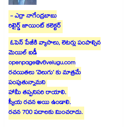
- ఎర్రా నాగేంద్రబాబు
రిటైర్డ్ జాయింట్ కలెక్టర్
ఓపెన్​ పేజీకి వ్యాసాలు, లెటర్లు పంపాల్సిన
మెయిల్​ ఐడీ
openpage@v6velugu.com
రచయితలు ‘వెలుగు’ కు మాత్రమే
పంపుతున్నామని
హామీ తప్పనిసరి రాయాలి.
స్వీయ రచన అయి ఉండాలి.
రచన 700 పదాలకు మించరాదు.