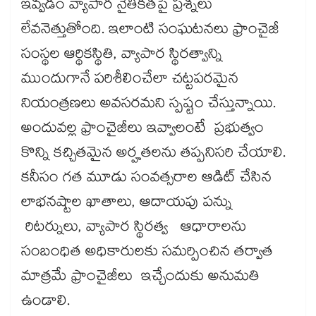
ఇవ్వడం వ్యాపార నైతికతపై ప్రశ్నలు
లేవనెత్తుతోంది. ఇలాంటి సంఘటనలు ఫ్రాంచైజీ
సంస్థల ఆర్థికస్థితి, వ్యాపార స్థిరత్వాన్ని
ముందుగానే పరిశీలించేలా చట్టపరమైన
నియంత్రణలు అవసరమని స్పష్టం చేస్తున్నాయి.
అందువల్ల ఫ్రాంచైజీలు ఇవ్వాలంటే ప్రభుత్వం
కొన్ని కచ్చితమైన అర్హతలను తప్పనిసరి చేయాలి.
కనీసం గత మూడు సంవత్సరాల ఆడిట్ చేసిన
లాభనష్టాల ఖాతాలు, ఆదాయపు పన్ను
రిటర్నులు, వ్యాపార స్థిరత్వ ఆధారాలను
సంబంధిత అధికారులకు సమర్పించిన తర్వాత
మాత్రమే ఫ్రాంచైజీలు ఇచ్చేందుకు అనుమతి
ఉండాలి.