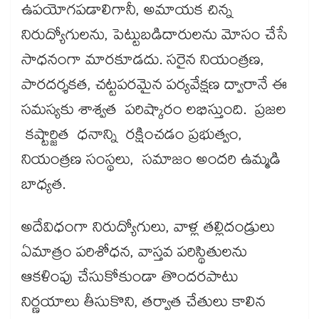
ఉపయోగపడాలిగానీ, అమాయక చిన్న
నిరుద్యోగులను, పెట్టుబడిదారులను మోసం చేసే
సాధనంగా మారకూడదు. సరైన నియంత్రణ,
పారదర్శకత, చట్టపరమైన పర్యవేక్షణ ద్వారానే ఈ
సమస్యకు శాశ్వత పరిష్కారం లభిస్తుంది. ప్రజల
కష్టార్జిత ధనాన్ని రక్షించడం ప్రభుత్వం,
నియంత్రణ సంస్థలు, సమాజం అందరి ఉమ్మడి
బాధ్యత.
అదేవిధంగా నిరుద్యోగులు, వాళ్ల తల్లిదండ్రులు
ఏమాత్రం పరిశోధన, వాస్తవ పరిస్థితులను
ఆకళింపు చేసుకోకుండా తొందరపాటు
నిర్ణయాలు తీసుకొని, తర్వాత చేతులు కాలిన