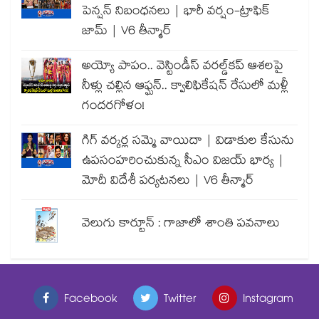
పెన్షన్ నిబంధనలు | భారీ వర్షం-ట్రాఫిక్
జామ్ | V6 తీన్మార్
అయ్యో పాపం.. వెస్టిండీస్ వరల్డ్‌కప్ ఆశలపై
నీళ్లు చల్లిన ఆఫ్ఘన్.. క్వాలిఫికేషన్ రేసులో మళ్లీ
గందరగోళం!
గిగ్ వర్కర్ల సమ్మె వాయిదా | విడాకుల కేసును
ఉపసంహరించుకున్న సీఎం విజయ్ భార్య |
మోదీ విదేశీ పర్యటనలు | V6 తీన్మార్
వెలుగు కార్టూన్ : గాజాలో శాంతి పవనాలు
Facebook
Twitter
Instagram