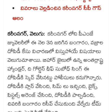
వివరాలు వెల్లడించిన కరీంనగర్ సీపీ గౌస్​
ఆలం
కరీంనగర్, వెలుగు:
కరీంనగర్ లోని పీఎంజే
జ్యువెలరీలో ఈ నెల 3న జరిగిన బంగారం, వజ్రాల
దోపిడీ కేసు విచారణలో విస్తుపోయే విషయాలు
వెలుగుచూశాయి. బిహార్ జైలులో ఉన్న అంతర్రాష్ట్ర
హ్యాండ్లర్, ది గోల్డెన్ థీఫ్ సుబోధ్ సింగ్ ఈ
దోపిడీకి స్కెచ్ వేసినట్టు పోలీసులు కనుగొన్నారు.
దోపిడీకి ప్లాన్ వేసింది, సిమ్ లు ఇచ్చింది, బైక్స్,
పిస్టల్స్ అరెంజ్ చేసింది, దోపిడీకి పాల్పడింది,
చివరికి బంగారం రిసీవ్ చేసుకుంది వేర్వేరు టీమ్