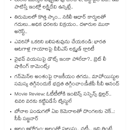
తులసి మొక్కని ఎప్పుడు పూజించాలి, బెస్ట్ టైం ఏది.. ఇవి
పాటిస్తే ఇంట్లో లక్ష్మిదేవి ఉన్నట్లే..
తిరుమలలో కొత్త స్కాం... నకిలీ ఆధార్ కార్డులతో
గదులు...అధిక ధరలకు విక్రయం.. దళారుల ముఠా
అరెస్ట్..
ఎవరినో ఒకరిని బలిపశువును చేయకండి: భారత
ఆటగాళ్ల గాయాలపై వీవీఎస్ లక్ష్మణ్ క్లారిటీ
వైభవ్ వయసుపై డౌట్స్ ఇంకా పోలేదా?.. బ్రెట్ లీ
షాకింగ్ కామెంట్స్!
గన్⁭మెన్⁭ల అంశంపై రాజకీయం తగదు.. మావోయిస్టుల
సమస్య తగ్గినందుకే భద్రత తగ్గించాం:డీజీపీ సీవీ ఆనంద్
Movie Review: ఓటీటీలోకి ఇంటెన్స్ సస్పెన్స్ థ్రిల్లర్..
చివరి వరకు కట్టిపడేసే ట్విస్టులే
బోనాల పండుగలో ఏఐ కెమెరాలతో దొంగలకు చెక్..:
సీపీ సజ్జనార్
అల్లం ఆరోగ్యం: అల్లంతో పులుసు.. చట్నీ.. ఇవి తింటే