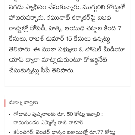
నగదు స్వాధీనం చేసుకున్నారు. ముగ్గురిని కోర్టులో
హాజరుపర్చారు. రఘునాథ్ కర్మాకర్​పై వివిధ
రాష్ట్రాల్లో దోపిడీ, హత్య, ఆయుధ చట్టాల కింద 7
కేసులు, రావిశ్​ కుమార్ 15 కేసులు ఉన్నట్టు
తెలిపారు. ఈ ముఠా సభ్యులు ఓ సోషల్ మీడియా
యాప్ ద్వారా మాట్లాడుకుంటూ కోఆర్డినేట్
చేసుకున్నట్టు సీపీ తెలిపారు.
మరిన్ని వార్తలు
గోదావరి పుష్కరాలకు రూ.150 కోట్లు ఇవ్వాలి :
రామగుండం ఎమ్మెల్యే రాజ్ ఠాకూర్
కరీంనగర్: టెండర్ ధాన్యం బకాయిల్లో రూ.77 కోట్లు