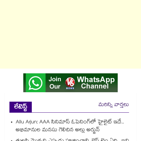
మరిన్ని వార్తలు
లేటెస్ట్
Allu Arjun: AAA సినిమాస్ ఓపెనింగ్‌లో హైలైట్ ఇదే..
అభిమానుల మనసు గెలిచిన అల్లు అర్జున్