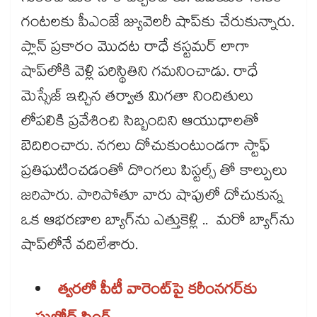
గంటలకు పీఎంజే జ్యువెలరీ షాప్‌‌‌‌కు చేరుకున్నారు.
ప్లాన్ ప్రకారం మొదట రాధే కస్టమర్‌‌‌‌ లాగా
షాప్‌‌‌‌లోకి వెళ్లి పరిస్థితిని గమనించాడు. రాధే
మెస్సేజ్ ఇచ్చిన తర్వాత మిగతా నిందితులు
లోపలికి ప్రవేశించి సిబ్బందిని ఆయుధాలతో
బెదిరించారు. నగలు దోచుకుంటుండగా స్టాఫ్
ప్రతిఘటించడంతో దొంగలు పిస్టల్స్ తో కాల్పులు
జరిపారు. పారిపోతూ వారు షాపులో దోచుకున్న
ఒక ఆభరణాల బ్యాగ్‌‌‌‌ను ఎత్తుకెళ్లి .. మరో బ్యాగ్‌‌‌‌ను
షాప్‌‌‌‌లోనే వదిలేశారు.
త్వరలో పీటీ వారెంట్​పై కరీంనగర్​కు