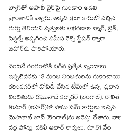
బ్యాగ్‌‌‌‌తో అపాచీ బైక్‌‌‌‌పై గుండాల అడవి
ప్రాంతానికి వెళ్లారు. అక్కడ క్రెటా కారులో వచ్చిన
గుర్తు తెలియని వ్యక్తులకు ఆభరణాల బ్యాగ్, బైక్,
పిస్టల్స్ అప్పగించి సమీప రైల్వే స్టేషన్ ద్వారా
బిహార్‌‌‌‌కు పారిపోయారు.
వెంటనే రంగంలోకి దిగిన ప్రత్యేక బృందాలు
ఇప్పటివరకు 13 మంది నిందితులను గుర్తించాయి.
కరీంనగర్​లో దోపిడీ చేసిన టీమ్​లో ఉన్న ప్రధాన
నిందితుడు రఘునాథ్ కర్మాకర్ (బెంగాల్), రావిశ్
కుమార్ (బిహార్)తో పాటు సిమ్ కార్డులు ఇచ్చిన
మెహతాబ్ ఖాన్ ​(బెంగాల్)ను అరెస్టు చేశారు. వారి
వద్ద ఫోన్లు, నకిలీ ఆధార్ కార్డులు, రూ.51 వేల