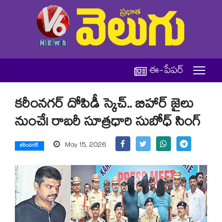
ఈ-పేపర్
కరీంనగర్ దోపిడీ స్కెచ్.. బిహార్ జైలు
నుంచే! రాబరీ సూత్రధారి సుబోధ్ సింగ్
May 15, 2026
కరీంనగర్