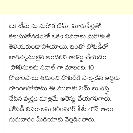
ఒక టీమ్ ను మరొక టీమ్ మారుపేర్లతో
కలుసుకోవడంతో ఒకరి వివరాలు మరొకరికి
తెలియకుండాపోయాయి. దీంతో దోపిడీలో
భాగస్వాములైన అందరిని అరెస్టు చేయడం
పోలీసులకు సవాల్ గా మారింది. 10
రోజులపాటు శ్రమించి దోపిడీకి పాల్పడిన ఇద్దరు
దొంగలతోపాటు ఈ ముఠాకు సిమ్ లు సప్లై
చేసిన వ్యక్తిని మాత్రమే అరెస్టు చేయగలిగారు.
దోపిడీ వివరాలను కరీంనగర్ సీపీ గౌస్ ఆలం
గురువారం మీడియాకు వెల్లడించారు.