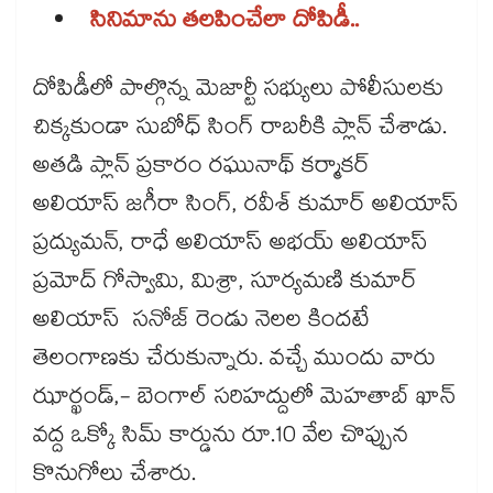
సినిమాను తలపించేలా దోపిడీ..
దోపిడీలో పాల్గొన్న మెజార్టీ సభ్యులు పోలీసులకు
చిక్కకుండా సుబోధ్ సింగ్ రాబరీకి ప్లాన్ చేశాడు.
అతడి ప్లాన్ ప్రకారం రఘునాథ్ కర్మాకర్
అలియాస్ జగీరా సింగ్, రవీశ్ కుమార్ అలియాస్
ప్రద్యుమన్, రాధే అలియాస్ అభయ్ అలియాస్
ప్రమోద్ గోస్వామి, మిశ్రా, సూర్యమణి కుమార్
అలియాస్ సనోజ్ రెండు నెలల కిందటే
తెలంగాణకు చేరుకున్నారు. వచ్చే ముందు వారు
ఝార్ఖండ్,- బెంగాల్ సరిహద్దులో మెహతాబ్ ఖాన్
వద్ద ఒక్కో సిమ్ కార్డును రూ.10 వేల చొప్పున
కొనుగోలు చేశారు.