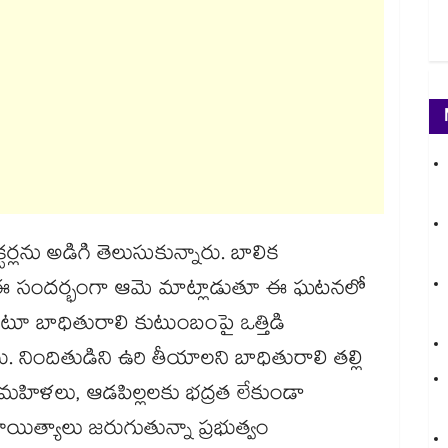
్టర్లను అడిగి తెలుసుకున్నారు. బాలిక
పారు. ఈ సందర్భంగా ఆమె మాట్లాడుతూ ఈ ఘటనలో
లంటూ బాధితురాలి కుటుంబంపై ఒత్తిడి
ు. నిందితుడిని ఉరి తీయాలని బాధితురాలి తల్లి
ంలో మహిళలు, ఆడపిల్లలకు భద్రత లేకుండా
యిత్యాలు జరుగుతున్నా ప్రభుత్వం