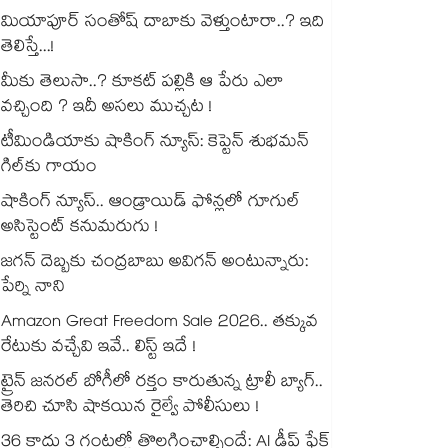
మియాపూర్ సంతోష్ దాబాకు వెళ్తుంటారా..? ఇది
తెలిస్తే...!
మీకు తెలుసా..? కూకట్ పల్లికి ఆ పేరు ఎలా
వచ్చింది ? ఇదీ అసలు ముచ్చట !
టీమిండియాకు షాకింగ్ న్యూస్: కెప్టెన్ శుభమన్
గిల్‎కు గాయం
షాకింగ్ న్యూస్.. ఆండ్రాయిడ్ ఫోన్లలో గూగుల్
అసిస్టెంట్ కనుమరుగు !
జగన్ దెబ్బకు చంద్రబాబు అవిగన్ అంటున్నారు:
పేర్ని నాని
Amazon Great Freedom Sale 2026.. తక్కువ
రేటుకు వచ్చేవి ఇవే.. లిస్ట్ ఇదే !
ట్రైన్ జనరల్ బోగీలో రక్తం కారుతున్న ట్రాలీ బ్యాగ్..
తెరిచి చూసి షాకయిన రైల్వే పోలీసులు !
36 కాదు 3 గంటల్లో తొలగించాల్సిందే: AI డీప్ ఫేక్