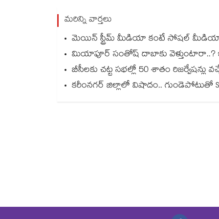
మరిన్ని వార్తలు
మెయిన్ స్ట్రీమ్ మీడియా కంటే సోషల్ మీడియాదే
మియాపూర్ సంతోష్ దాబాకు వెళ్తుంటారా..? ఇది 
బీసీలకు చట్ట సభల్లో 50 శాతం రిజర్వేషన్లు 
కరీంనగర్ జిల్లాలో విషాదం.. గుండెపోటుతో S