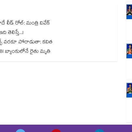
 లీడ్ రోల్: మంత్రి వివేక్
తెలిస్తే...!
వచ్చే వరకూ పోరాడుతా: కవిత
BI బ్యాంకులోనే రైతు మృతి