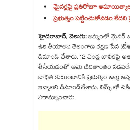
మైనర్లపై ప్రతిరోజూ అఘాయిత్యా
ప్రభుత్వం పట్టించుకోవడం లేదని ఫై
హైదరాబాద్, వెలుగు:
ఖమ్మంలో మైనర్ బ
ఉరి తీయాలని తెలంగాణ రక్షణ సేన (టీఆర్ఎ
డిమాండ్ చేశారు. 12 ఏండ్ల బాలికపై అత్య
తీసేయడంతో ఆమె జీవితాంతం నడవలేని పర
బాధిత కుటుంబానికి ప్రభుత్వం ఇల్లు ఇవ
ఇవ్వాలని డిమాండ్​చేశారు. నిమ్స్ లో చ
పరామర్శించారు.