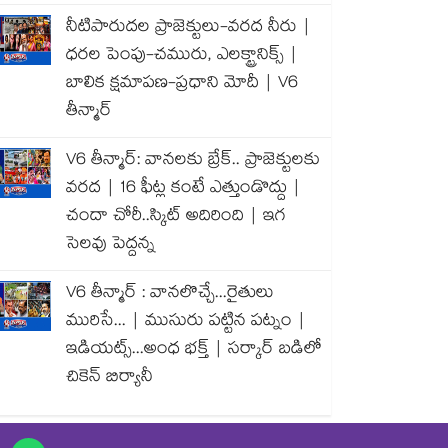
నీటిపారుదల ప్రాజెక్టులు-వరద నీరు |
ధరల పెంపు-చమురు, ఎలక్ట్రానిక్స్ |
బాలిక క్షమాపణ-ప్రధాని మోదీ | V6
తీన్మార్
V6 తీన్మార్: వానలకు బ్రేక్.. ప్రాజెక్టులకు
వరద | 16 ఫీట్ల కంటే ఎత్తుండొద్దు |
చందా చోరీ..స్కిట్ అదిరింది | ఇగ
సెలవు పెద్దన్న
V6 తీన్మార్ : వానలొచ్చే...రైతులు
మురిసే... | ముసురు పట్టిన పట్నం |
ఇడియట్స్...అంధ భక్త్ | సర్కార్ బడిలో
చికెన్ బిర్యానీ