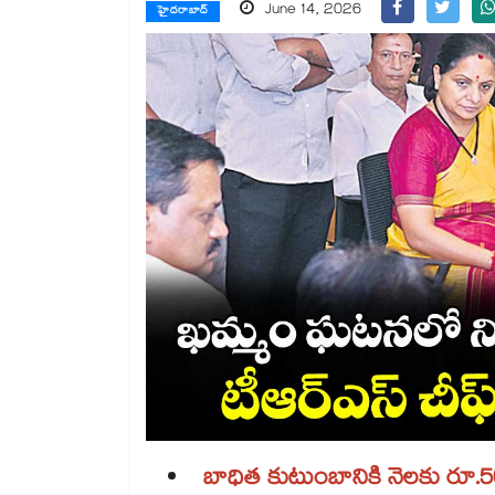
June 14, 2026
హైదరాబాద్
బాధిత కుటుంబానికి నెలకు రూ.50 వ