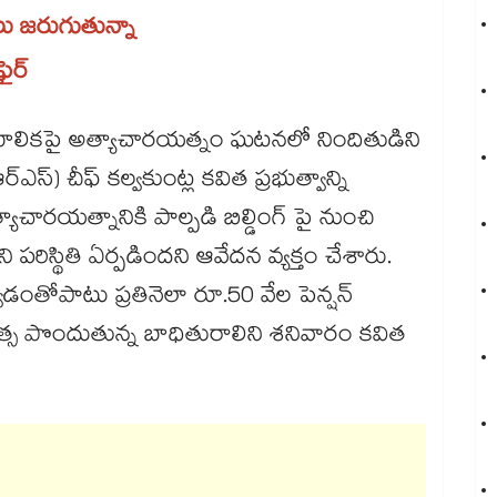
లు జరుగుతున్నా
ర్​​
ాలికపై అత్యాచారయత్నం ఘటనలో నిందితుడిని
స్) చీఫ్ కల్వకుంట్ల కవిత ప్రభుత్వాన్ని
ాచారయత్నానికి పాల్పడి బిల్డింగ్ పై నుంచి
ిస్థితి ఏర్పడిందని ఆవేదన వ్యక్తం చేశారు.
్వడంతోపాటు ప్రతినెలా రూ.50 వేల పెన్షన్
ికిత్స పొందుతున్న బాధితురాలిని శనివారం కవిత