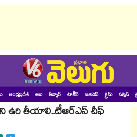
శం
ఆంధ్రప్రదేశ్
ఆట
తీన్మార్
టాకీస్
బిజినెస్
క్రైమ్
సక్సెస్
ల
 ఉరి తీయాలి..టీఆర్ఎస్ చీఫ్