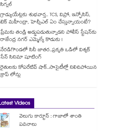
సిగ్నల్
గ్రాడ్యుయేట్లకు శుభవార్త.. TCS, విప్రో, ఇన్ఫోసిస్,
టెక్ మహీంద్రా, హెచ్సీఎల్ ఏం చేస్తున్నాయంటే?
ప్రేమకు తండ్రి అడ్డుపడుతున్నాడని పోలీస్ స్టేషన్⁪కు
రాజేంద్ర నగర్ ఎమ్మెల్యే కొడుకు !
నేరడిగొండలో సినీ జాతర..ప్రకృతి ఒడిలో విశ్వక్
సేన్ సినిమా షూటింగ్
రైతులకు కోపరేటివ్ షాక్..సొసైటీల్లో నిలిచిపోయిన
క్రాప్ లోన్లు
Latest Videos
వెలుగు కార్టూన్ : గాజాలో శాంతి
పవనాలు