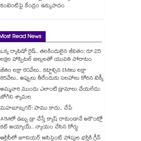
కంటెంట్‎పై కేంద్రం ఉక్కుపాదం
Most Read News
ఒక్క ర్యాపిడో రైడ్.. తలకిందులైన జీవితం: రూ.25
లక్షల హాస్పిటల్ బిల్లులతో యువతి పోరాటం
జీతం లక్షా 60వేలు.. కట్టాల్సిన EMIలు లక్షా
85వేలు.. అప్పులు తీరేందుకు సలహాలు కోరిన టెక్కీ
అమ్మవారి ముందు ఎలాంటి డ్రామాలు చేయలేదు:
జోగిని శ్యామల
మహబూబ్నగర్: పాము కాదు.. చేపే
ATMలో డబ్బు డ్రా చేస్తే క్యాష్ రాకుండానే అకౌంట్లో
కట్ అయ్యాయ్.. న్యాయం చేసిన కోర్టు
ఆర్టీసీలో జూనియర్ అసిస్టెంట్‌‌ పోస్టుల భర్తీకి గ్రీన్‌‌