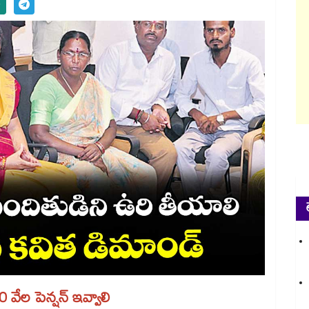
ేల పెన్షన్​ ఇవ్వాలి