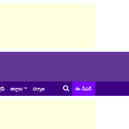
ైఫ్
జిల్లాలు
దర్వాజ
ఈ-పేపర్