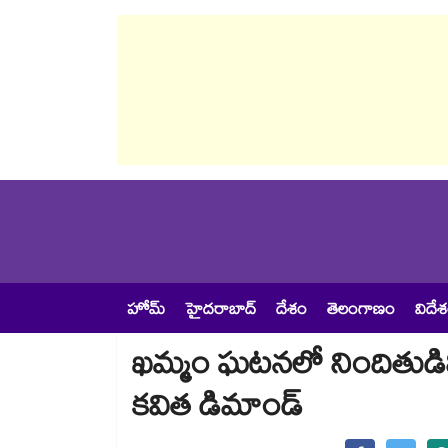
హోమ్
హైదరాబాద్
దేశం
తెలంగాణం
విదే
ఖమ్మం ఘటనలో నిందితుడిని
కవిత డిమాండ్