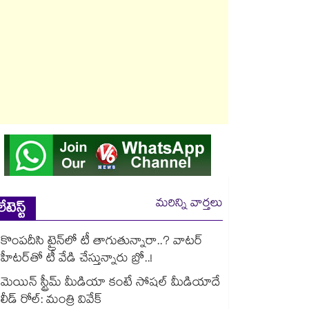
మరిన్ని వార్తలు
లేటెస్ట్
కొంపదీసి ట్రైన్⁬లో టీ తాగుతున్నారా..? వాటర్
హీటర్⁭⁭తో టీ వేడి చేస్తున్నారు బ్రో..!
మెయిన్ స్ట్రీమ్ మీడియా కంటే సోషల్ మీడియాదే
లీడ్ రోల్: మంత్రి వివేక్