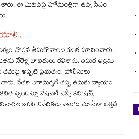
ం చేశారు. ఈ ఘటనపై హోమంత్రిగా ఉన్న సీఎం
ారు.
యాలి..
్రభుత్వం చొరవ తీసుకోవాలని కవిత సూచించారు.
ితను నేరెళ్ల బాధితులు కలిశారు. ఇసుక అక్రమ
న తమపై అప్పటి ప్రభుత్వం, పోలీసులు
ంచారు. నేతల పరామర్శలే తప్ప తమకు న్యాయం
 కవిత స్పందిస్తూ నేషనల్ ఎస్సీ కమిషన్,
విచారణ జరిపి నివేదికలు వెలుగు చూసేలా ఒత్తిడి