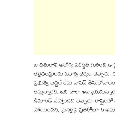
బాధితురాలి ఆరోగ్య పరిస్థితి గురించి డాక
తల్లిదండ్రులను ఓదార్చి ధైర్యం చెప్
ప్రభుత్వ పెద్దలే కేసు వాపస్ తీసుకోవా
తెస్తున్నారని, ఇది చాలా అన్యాయమన్నార
డిమాండ్ చేస్తోందని చెప్పారు. రాష్ట్ర
పోయిందని, మైనర్లపై ప్రతిరోజూ 5 అఘా