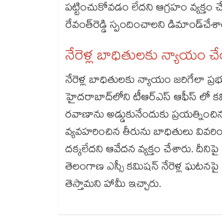
పట్టించుకోవడం లేదని ఆగ్రహం వ్యక్త
రేవంత్​రెడ్డి స్పందించాలని డిమాండ్​చేశ
నేరెళ్ల బాధితులకు న్యాయం చే
నేరెళ్ల బాధితులకు న్యాయం జరిగేలా ప
హైదరాబాద్​లోని టీఆర్ఎస్ ఆఫీస్ లో కవ
రవాణాను అడ్డుకునేందుకు ప్రయత్నించి
వ్యవహరించిన తీరును బాధితులు వివరి
దక్కలేదని ఆవేదన వ్యక్తం చేశారు. దీనిపై
తెలంగాణ ఎస్సీ కమిషన్ నేరెళ్ల ఘటనపై 
తెస్తామని హామీ ఇచ్చారు.