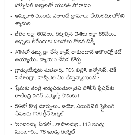
హాస్పిటల్ బిల్లులతో యువతి పోరాటం
అమ్మవారి ముందు ఎలాంటి డ్రామాలు చేయలేదు: జోగిని
శ్యామల
జీతం లక్షా 60వేలు.. కట్టాల్సిన EMIలు లక్షా 85వేలు..
అప్పులు తీరేందుకు సలహాలు కోరిన టెక్కీ
ATMలో డబ్బు డ్రా చేస్తే క్యాష్ రాకుండానే అకౌంట్లో కట్
అయ్యాయ్.. న్యాయం చేసిన కోర్టు
గ్రాడ్యుయేట్లకు శుభవార్త.. TCS, విప్రో, ఇన్ఫోసిస్, టెక్
మహీంద్రా, హెచ్సీఎల్ ఏం చేస్తున్నాయంటే?
ప్రేమకు తండ్రి అడ్డుపడుతున్నాడని పోలీస్ స్టేషన్⁪కు
రాజేంద్ర నగర్ ఎమ్మెల్యే కొడుకు !
5Gలో కొత్త మార్పులు.. జియో, ఎయిర్‌టెల్ స్లైసింగ్
సేవలకు TRAI గ్రీన్ సిగ్నల్
‘ఇందిరమ్మ’ నీడలో.. వాసాలమర్రి.. 143 ఇండ్లు
మంజూరు.. 78 ఇండ్లు కంప్లీట్