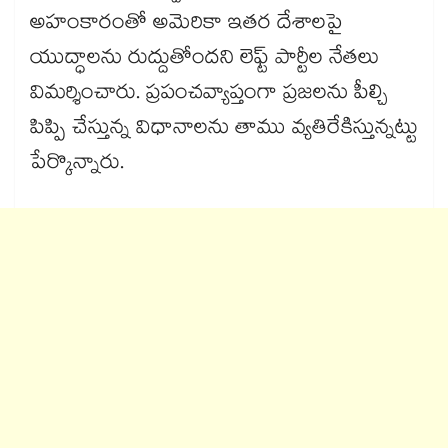
అహంకారంతో అమెరికా ఇతర దేశాలపై
యుద్ధాలను రుద్దుతోందని లెఫ్ట్ పార్టీల నేతలు
విమర్శించారు. ప్రపంచవ్యాప్తంగా ప్రజలను పీల్చి
పిప్పి చేస్తున్న విధానాలను తాము వ్యతిరేకిస్తున్నట్టు
పేర్కొన్నారు.