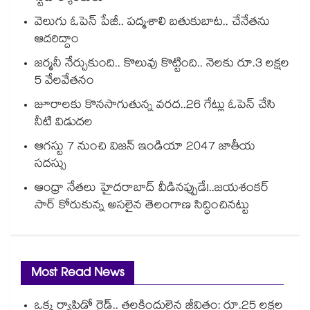
వెలుగు ఓపెన్ పేజీ.. పద్మశాలి బతుకుబాట.. చేనేతను
ఆదరిద్దాం
జర్మనీ నేర్చుకుంది.. కొలువు కొట్టింది.. నెలకు రూ.3 లక్షల
5 వేలవేతనం
జూరాలకు కొనసాగుతున్న వరద..26 గేట్లు ఓపెన్ చేసి
నీటి విడుదల
ఆగస్టు 7 నుంచి విజన్ ఇండియా 2047 జాతీయ
సదస్సు
ఆంధ్రా నేతలు హైదరాబాద్ వీడినప్పుడే!..జయశంకర్
సార్ కోరుకున్న అసలైన తెలంగాణ సిద్ధించినట్టు
Most Read News
ఒక్క ర్యాపిడో రైడ్.. తలకిందులైన జీవితం: రూ.25 లక్షల