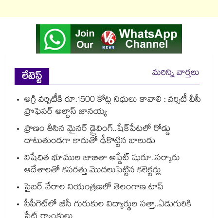
మరిన్ని వార్తలు
లేటెస్ట్
అగ్రి వర్సిటీకి రూ.1500 కోట్ల నిధులు కావాలి : వర్సిటీ వీసీ
ప్రొఫెసర్ అల్దాస్ జానయ్య
ప్రాణం తీసిన మైనర్‌‌ డ్రైవింగ్‌..షేక్‌పేటలో రోడ్డు
దాటుతుండగా కారుతో ఢీకొట్టిన బాలుడు
నిషేధిత భూముల జాబితా అప్డేట్ షురూ..సర్కారు
ఆదేశాలతో కసరత్తు మొదలుపెట్టిన కలెక్టర్లు
సైబర్ నేరాల నియంత్రణలో తెలంగాణ టాప్‌‌‌‌‌‌‌‌‌‌‌‌‌‌‌‌
సీపీగెట్‌‌‌‌‌‌‌‌‌‌‌‌‌‌‌‌లో బీసీ గురుకుల విద్యార్థుల సత్తా..ఏడుగురికి
స్టేట్‌‌‌‌‌‌‌‌‌‌‌‌‌‌‌‌ ర్యాంకులు