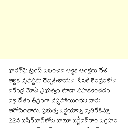
భారత్‌‌‌‌పై ట్రంప్ విధించిన ఆర్థిక ఆంక్షలు దేశ
ఆర్థిక వ్యవస్థను దెబ్బతీశాయని, దీనికి కేంద్రంలోని
నరేంద్ర మోదీ ప్రభుత్వం కూడా సహకరించడం
వల్ల దేశం తీవ్రంగా నష్టపోయిందని వారు
ఆరోపించారు. ప్రభుత్వ నిర్ణయాన్ని వ్యతిరేకిస్తూ
22న బషీర్‌‌‌‌బాగ్‌‌‌‌లోని బాబూ జగ్జీవన్‌‌‌‌రాం విగ్రహం