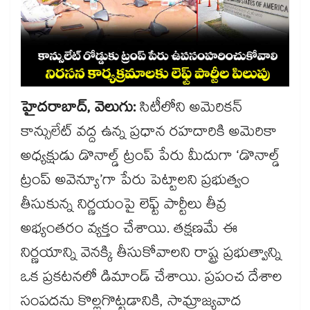
హైదరాబాద్, వెలుగు:
సిటీలోని అమెరికన్
కాన్సులేట్ వద్ద ఉన్న ప్రధాన రహదారికి అమెరికా
అధ్యక్షుడు డొనాల్డ్ ట్రంప్ పేరు మీదుగా ‘డొనాల్డ్
ట్రంప్ అవెన్యూ’గా పేరు పెట్టాలని ప్రభుత్వం
తీసుకున్న నిర్ణయంపై లెఫ్ట్ పార్టీలు తీవ్ర
అభ్యంతరం వ్యక్తం చేశాయి. తక్షణమే ఈ
నిర్ణయాన్ని వెనక్కి తీసుకోవాలని రాష్ట్ర ప్రభుత్వాన్ని
ఒక ప్రకటనలో డిమాండ్ చేశాయి. ప్రపంచ దేశాల
సంపదను కొల్లగొట్టడానికి, సామ్రాజ్యవాద