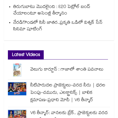
తిరుగుబాటు మొదలైంది : E20 పెట్రోల్ బంద్
చేయాలంటూ అసెంబ్లీ తీర్మానం
నేరడిగొండలో సినీ జాతర..ప్రకృతి ఒడిలో విశ్వక్ సేన్
సినిమా షూటింగ్
Latest Videos
వెలుగు కార్టూన్ : గాజాలో శాంతి పవనాలు
నీటిపారుదల ప్రాజెక్టులు-వరద నీరు | ధరల
పెంపు-చమురు, ఎలక్ట్రానిక్స్ | బాలిక
క్షమాపణ-ప్రధాని మోదీ | V6 తీన్మార్
V6 తీన్మార్: వానలకు బ్రేక్.. ప్రాజెక్టులకు వరద