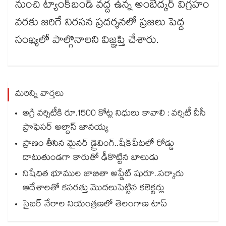
నుంచి ట్యాంక్‌‌‌‌బండ్ వద్ద ఉన్న అంబేద్కర్ విగ్రహం
వరకు జరిగే నిరసన ప్రదర్శనలో ప్రజలు పెద్ద
సంఖ్యలో పాల్గొనాలని విజ్ఞప్తి చేశారు.
మరిన్ని వార్తలు
అగ్రి వర్సిటీకి రూ.1500 కోట్ల నిధులు కావాలి : వర్సిటీ వీసీ
ప్రొఫెసర్ అల్దాస్ జానయ్య
ప్రాణం తీసిన మైనర్‌‌ డ్రైవింగ్‌..షేక్‌పేటలో రోడ్డు
దాటుతుండగా కారుతో ఢీకొట్టిన బాలుడు
నిషేధిత భూముల జాబితా అప్డేట్ షురూ..సర్కారు
ఆదేశాలతో కసరత్తు మొదలుపెట్టిన కలెక్టర్లు
సైబర్ నేరాల నియంత్రణలో తెలంగాణ టాప్‌‌‌‌‌‌‌‌‌‌‌‌‌‌‌‌