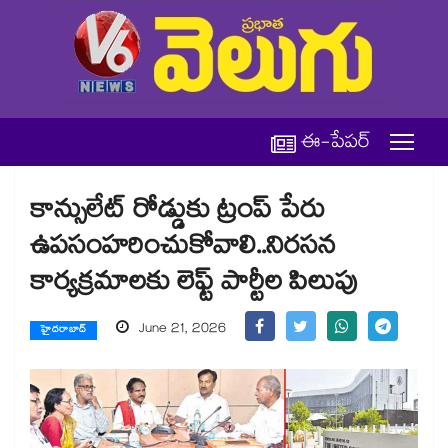
ఈ-పేపర్
కాన్సులేట్ రోడ్డుకు ట్రంప్ పేరు
ఉపసంహరించుకోవాలి..నిరసన
కార్యక్రమాలకు లెఫ్ట్ పార్టీల పిలుపు
June 21, 2026
హైదరాబాద్