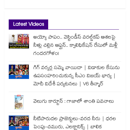
Latest Videos
అయ్యో పాపం.. వెస్టిండీస్ వరల్డ్‌కప్ ఆశలపై
నీళ్లు చల్లిన ఆఫ్ఘన్.. క్వాలిఫికేషన్ రేసులో మళ్లీ
గందరగోళం!
గిగ్ వర్కర్ల సమ్మె వాయిదా | విడాకుల కేసును
ఉపసంహరించుకున్న సీఎం విజయ్ భార్య |
మోదీ విదేశీ పర్యటనలు | V6 తీన్మార్
వెలుగు కార్టూన్ : గాజాలో శాంతి పవనాలు
నీటిపారుదల ప్రాజెక్టులు-వరద నీరు | ధరల
పెంపు-చమురు, ఎలక్ట్రానిక్స్ | బాలిక