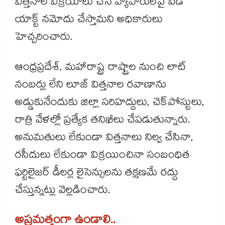
విత్తనాల విక్రయాలు చేసే వ్యాపారులపై పీడీ
యాక్ట్ నమోదు చేస్తామని అధికారులు
హెచ్చరించారు.
ఆంధ్రప్రదేశ్, మహారాష్ట్ర రాష్ట్రాల నుంచి లాట్
నంబర్లు లేని లూజ్ విత్తనాల రవాణాను
అడ్డుకునేందుకు జిల్లా సరిహద్దులు, చెక్‌‌పోస్టులు,
రాత్రి వేళల్లో ప్రత్యేక తనిఖీలు చేపడుతున్నారు.
అనుమతులు లేకుండా విత్తనాలు నిల్వ చేసినా,
రసీదులు లేకుండా విక్రయించినా సంబంధిత
ఫర్టిలైజర్ డీలర్ల లైసెన్సులను తక్షణమే రద్దు
చేస్తున్నట్లు వెల్లడించారు.
అప్రమత్తంగా ఉండాలి..