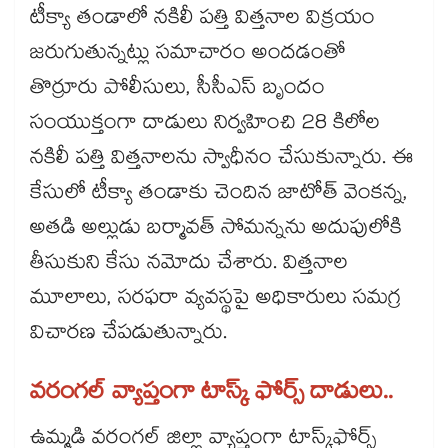
టీక్యా తండాలో నకిలీ పత్తి విత్తనాల విక్రయం
జరుగుతున్నట్లు సమాచారం అందడంతో
తొర్రూరు పోలీసులు, సీసీఎస్ బృందం
సంయుక్తంగా దాడులు నిర్వహించి 28 కిలోల
నకిలీ పత్తి విత్తనాలను స్వాధీనం చేసుకున్నారు. ఈ
కేసులో టీక్యా తండాకు చెందిన జాటోత్ వెంకన్న,
అతడి అల్లుడు బర్మావత్ సోమన్నను అదుపులోకి
తీసుకుని కేసు నమోదు చేశారు. విత్తనాల
మూలాలు, సరఫరా వ్యవస్థపై అధికారులు సమగ్ర
విచారణ చేపడుతున్నారు.
వరంగల్ వ్యాప్తంగా టాస్క్ ఫోర్స్ దాడులు..
ఉమ్మడి వరంగల్ జిల్లా వ్యాప్తంగా టాస్క్‌‌ఫోర్స్