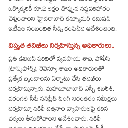
ఒక్కొక్కరికీ రూ.2 లక్షల చొప్పున నష్టపరిహారం
చెల్లించాలని హైదరాబాద్ కన్స్యూమర్ కమిషన్
ఇటీవల సంబంధిత సీడ్స్ కంపెనీని ఆదేశించింది.
విస్తృత తనిఖీలు నిర్వహిస్తున్న అధికారులు..
ప్రతి డివిజన్ పరిధిలో వ్యవసాయ శాఖ, పోలీస్
(టాస్క్‌‌ఫోర్స్), రెవెన్యూ శాఖల అధికారులతో
ప్రత్యేక బృందాలను ఏర్పాటు చేసి తనిఖీలు
నిర్వహిస్తున్నారు. మహబూబాబాద్ ఎస్పీ శబరీశ్,
వరంగల్ సీపీ సన్‌‌ప్రీత్ సింగ్ నిరంతరం సమీక్షలు
నిర్వహిస్తూ నకిలీ విత్తనాల వ్యాపారులపై కఠిన
చర్యలు తీసుకోవాలని ఆదేశించారు. నకిలీ