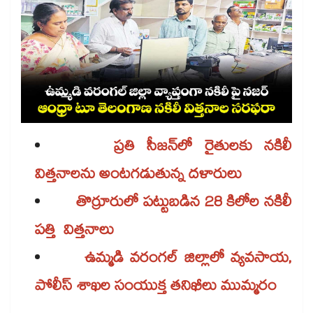
ప్రతి సీజన్​లో రైతులకు నకిలీ
విత్తనాలను అంటగడుతున్న దళారులు
తొర్రూరులో పట్టుబడిన 28 కిలోల నకిలీ
పత్తి విత్తనాలు
ఉమ్మడి వరంగల్ జిల్లాలో వ్యవసాయ,
పోలీస్ శాఖల సంయుక్త తనిఖీలు ముమ్మరం