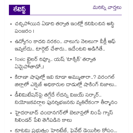
మరిన్ని వార్తలు
లేటెస్ట్
చచ్చిపోయిన ఏడాది తర్వాత ఇంట్లో కనిపించిన అస్థి
పంజరం !
ఉద్యోగం కాదది నరకం.. నాలుగు నెలలుగా వీక్లీ ఆఫ్
ఇవ్వలేదు.. టార్గెట్ చేశారు.. ఇదేంటని అడిగితే..
Toxic ట్రైలర్ రివ్యూ.. యష్ ‘టాక్సిక్’ తర్వాత
ఏమైపోతాడో..!
కిరాణా షాపుల్లో ఇవి కూడా అమ్ముతారా..? వరంగల్
జిల్లాలో ఎక్సైజ్ అధికారుల దాడుల్లో షాకింగ్ నిజాలు..
డీలిమిటేషన్‎పై తగ్గేదే లేదన్న విజయ్ సర్కార్..
నియోజకవర్గాల పునర్విభజనకు వ్యతిరేకంగా తీర్మానం
హైదరాబాద్⁪ చందానగర్⁫లో బెలూన్లలో నింపే గ్యాస్
సిలిండర్ పేలి తెగిపడిన కాలు
కూటమి ప్రభుత్వం హెరిటేజ్, ప్రైవేట్ డెయిరీల కోసం...