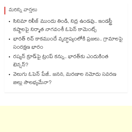
మరిన్ని వార్తలు
సినిమా రిలీజ్ ముందు తిండి, నిద్ర ఉండవు.. ఇండస్ట్రీ
కష్టాలపై నిర్మాత నాగవంశీ ఓపెన్ కామెంట్స్
భారత్ రిచ్ కాకముందే వృద్ధాప్యంలోకి ప్రజలు.. గ్రామాలపై
సంరక్షణ భారం
రష్యన్ క్రూడ్‌పై ట్రంప్ కన్ను.. భారత్‌కు ఎందుకింత
టెన్షన్?
వెలుగు ఓపెన్ పేజీ.. జనన, మరణాల నమోదు సవరణ
బిల్లు సౌలభ్యమేనా?