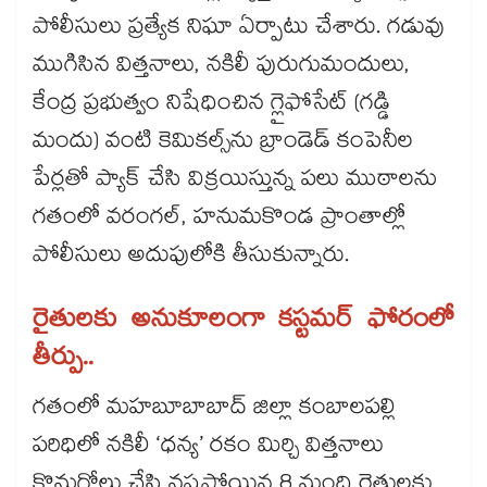
పోలీసులు ప్రత్యేక నిఘా ఏర్పాటు చేశారు. గడువు
ముగిసిన విత్తనాలు, నకిలీ పురుగుమందులు,
కేంద్ర ప్రభుత్వం నిషేధించిన గ్లైఫోసేట్ (గడ్డి
మందు) వంటి కెమికల్స్​ను బ్రాండెడ్ కంపెనీల
పేర్లతో ప్యాక్ చేసి విక్రయిస్తున్న పలు ముఠాలను
గతంలో వరంగల్, హనుమకొండ ప్రాంతాల్లో
పోలీసులు అదుపులోకి తీసుకున్నారు.
రైతులకు అనుకూలంగా కస్టమర్ ఫోరంలో
తీర్పు..
గతంలో మహబూబాబాద్ జిల్లా కంబాలపల్లి
పరిధిలో నకిలీ ‘ధన్య’ రకం మిర్చి విత్తనాలు
కొనుగోలు చేసి నష్టపోయిన 8 మంది రైతులకు