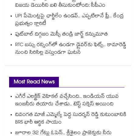
విజయ డెయిరీని బలి తీసుకుంటోంది: సీపీఎం
UPI పేమెంట్లపై ఛార్జీలేం ఉండవ్.. ఎప్పటిలానే ఫ్రీ.. కేంద్ర
ప్రభుత్వం క్లారిటీ
ఫుట్‎బాల్ దిగ్గజం మెస్సీ తండ్రి జార్జ్ కన్నుమూత
RTC బస్సు రన్నింగ్⁫లో ఉండగా డ్రైవర్‌కు ఫిట్స్.. కామారెడ్డి
నుంచి సిరిసిల్ల వస్తుండగా ఘటన
Most Read News
ఎగిరే ఎలక్ట్రిక్ వెహికల్ వచ్చేసింది.. ఇండియన్ యువ
ఇంజనీరు తయారు చేశాడు.. టెస్ట్ సక్సెస్ అయింది
దివంగత మాజీ ఎమ్మెల్యే పెద్ద సుదర్శన్ రెడ్డి కుటుంబానికి
BRS భారీ ఆర్థిక సాయం
జూరాల 32 గేట్లు ఓపెన్.. శ్రీశైలం ప్రాజెక్టుకు నీరు