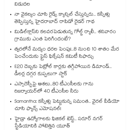
విడుదల
నా వైకల్యం చూసి రైడ్స్ క్యాన్సిల్ చేస్తున్నరు.. కన్నీళ్లు
తెప్పిస్తున్న హైదరాబాద్ రాపిడో రైడర్ గాథ
మిడిల్‌క్లాస్‌ని కలవరపెడుతున్న గోల్డ్ ర్యాలీ.. శనివారం
గ్రాముకు ఎంత పెరిగిందంటే?
త్వరలోనే మద్యం ధ‌‌ర‌‌ల పెంపు!..8 నుంచి 10 శాతం మేర
పెంచేందుకు ప్రైస్ ఫిక్సేష‌‌న్ క‌‌మిటీ సిఫార్సు
E20 దెబ్బకు పెట్రోల్ కార్లకు తగ్గిపోయిన డిమాండ్..
డీలర్ల దగ్గర కుప్పలుగా స్టాక్
ఎస్సారెస్పీపై ఆశలు..80 టీఎంసీలకు గాను
రిజర్వాయర్‌‌‌‌‌‌‌‌‌‌‌‌‌‌‌‌లో 40 టీఎంసీల నీరు
Samantha: కన్నీళ్లు పెట్టుకున్న సమంత.. వైరల్ వీడియో
చూసి ఫ్యాన్స్ ఎమోషనల్!
హైడ్రా ఉద్యోగాలకు ఫిజికల్ టెస్ట్.. సరూర్ నగర్
స్టేడియానికి పోటెత్తిన యూత్