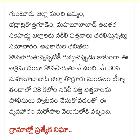
గుంటూరు జిల్లా నుంచి ఖమ్మం,
భద్రాద్రికొత్తగూడెం, మహబూబాబాద్ తదితర
సరిహద్దు జిల్లాలకు నకిలీ విత్తనాలు తరలిస్తున్నట్లు
సమాచారం. అధికారుల తనిఖీలు
కొనసాగుతున్నప్పటికీ గుట్టుచప్పుడు కాకుండా ఈ
అక్రమ దందా కొనసాగుతూనే ఉంది. మే 30న
మహబూబాబాద్ జిల్లా తొర్రూరు మండలం టీక్యా
తండాలో 28 కిలోల నకిలీ పత్తి విత్తనాలను
పోలీసులు స్వాధీనం చేసుకోవడంతో ఈ
వ్యవహారం మరోసారి వెలుగులోకి వచ్చింది.
గ్రామాల్లో ప్రత్యేక నిఘా..