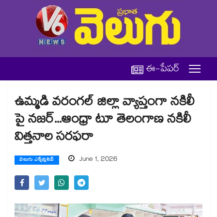
ఈ-పేపర్
ఉమ్మడి వరంగల్ జిల్లా వ్యాప్తంగా నకిలీ
పై నజర్...ఆంధ్రా టూ తెలంగాణ నకిలీ
విత్తనాల సరఫరా
June 1, 2026
వెలుగు ఎక్స్‌క్లుసివ్