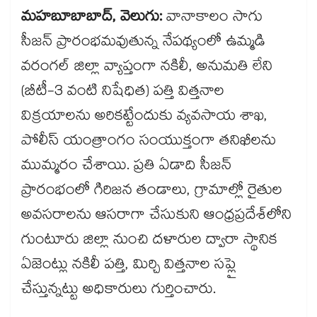
మహబూబాబాద్, వెలుగు:
వానాకాలం సాగు
సీజన్ ప్రారంభమవుతున్న నేపథ్యంలో ఉమ్మడి
వరంగల్ జిల్లా వ్యాప్తంగా నకిలీ, అనుమతి లేని
(బీటీ-3 వంటి నిషేధిత) పత్తి విత్తనాల
విక్రయాలను అరికట్టేందుకు వ్యవసాయ శాఖ,
పోలీస్ యంత్రాంగం సంయుక్తంగా తనిఖీలను
ముమ్మరం చేశాయి. ప్రతి ఏడాది సీజన్
ప్రారంభంలో గిరిజన తండాలు, గ్రామాల్లో రైతుల
అవసరాలను ఆసరాగా చేసుకుని ఆంధ్రప్రదేశ్‌‌‌‌లోని
గుంటూరు జిల్లా నుంచి దళారుల ద్వారా స్థానిక
ఏజెంట్లు నకిలీ పత్తి, మిర్చి విత్తనాల సప్లై
చేస్తున్నట్టు అధికారులు గుర్తించారు.