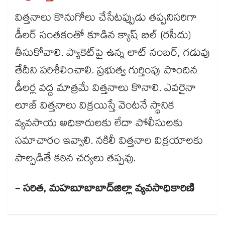
విత్తనాలు కొనుగోలు చేసేటప్పుడు తప్పనిసరిగా
డీలర్ సంతకంతో కూడిన క్యాష్ బిల్ (రసీదు)
తీసుకోవాలి. ప్యాకెట్‌‌పై ఉన్న లాట్ నంబర్, గడువు
తేదీని పరిశీలించాలి. ప్రభుత్వ గుర్తింపు పొందిన
డీలర్ల వద్ద మాత్రమే విత్తనాలు కొనాలి. ఎవరైనా
లూజ్ విత్తనాలు విక్రయిస్తే వెంటనే స్థానిక
వ్యవసాయ అధికారులకు లేదా పోలీసులకు
సమాచారం ఇవ్వాలి. నకిలీ విత్తనాల విక్రయాలకు
పాల్పడితే కఠిన చర్యలు తప్పవు.
- సరిత, మహబూబాబాద్​జిల్లా వ్యవసాధికారిణి