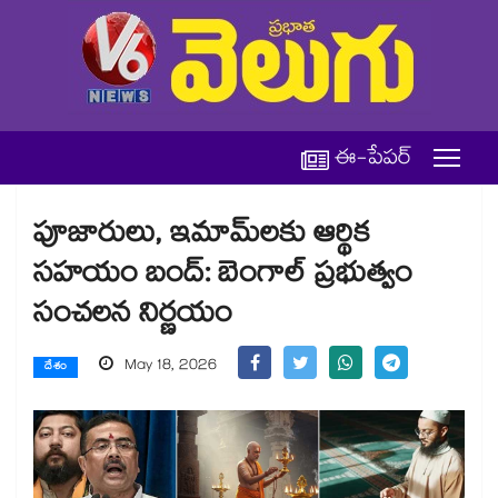
ఈ-పేపర్
పూజారులు, ఇమామ్‎లకు ఆర్థిక
సహయం బంద్: బెంగాల్ ప్రభుత్వం
సంచలన నిర్ణయం
May 18, 2026
దేశం