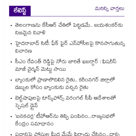
మరిన్ని వార్తలు
లేటెస్ట్
తెలంగాణను కేసీఆర్‌‌ చేతిలో పెట్టడమే.. జయశంకర్‌‌కు
నిజమైన నివాళి
హైదరాబాద్ సిటీ: ఫేక్ ఫైర్ ఎన్‌వోసీలపై కొనసాగుతున్న
విచారణ
సీఎం రేవంత్ రెడ్డిపై నోరు జారితే ఖబర్దార్ : ఫిషరీస్
మాజీ చైర్మన్ మెట్టు సాయి
బ్యాంకులో ప్రాణాలొదిలిన రైతు.. కరీంనగర్ జిల్లాలో
డబ్బుల కోసం బ్యాంకుకు వచ్చిన రైతు
బెల్ట్‌‌‌‌‌‌‌‌‌‌‌‌‌‌‌‌‌‌‌‌‌‌‌‌‌‌‌‌‌‌‌‌షాపులపై టాస్క్‌‌‌‌‌‌‌‌‌‌‌‌‌‌‌‌‌‌‌‌‌‌‌‌‌‌‌‌‌‌‌‌ఫోర్స్ వరంగల్‌‌‌‌‌‌‌‌‌‌‌‌‌‌‌‌‌‌‌‌‌‌‌‌‌‌‌‌‌‌‌‌ సీపీ ఆదేశాలతో
స్పెషల్ డ్రైవ్‌‌‌‌‌‌‌‌‌‌‌‌‌‌‌‌‌‌‌‌‌‌‌‌‌‌‌‌‌‌‌‌
‘బనకచర్ల’ టీవోఆర్‌‌‌‌‌‌‌‌ను తిప్పి పంపినం...రాజ్యసభలో
కేంద్రం సమాధానం
ప్రధానిపై పోస్టుల మీద మేమే ఫిర్యాదు చేసినం...దాన్ని