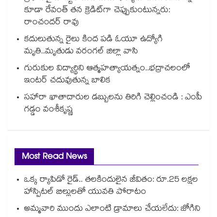
కూడా రేవంత్ తన క్రెడిట్‌‌‌‌గా చెప్పుకుంటున్నరు:
రాంచందర్ రావు
కదులుతున్న రైలు కింద పడి ఓయూ ఉద్యోగి
మృతి..మృతుడు వరంగల్ జిల్లా వాసి
గురుకుల విద్యార్థిని ఆత్మహత్యాయత్నం..భద్రాచలంలో
ఇంటర్ చదువుతున్న బాలిక
సహారా ఖాతాదారుల డబ్బులను తిరిగి చెల్లించండి : ఎంపీ
గడ్డం వంశీకృష్ణ
Most Read News
ఒక్క ర్యాపిడో రైడ్.. తలకిందులైన జీవితం: రూ.25 లక్షల
హాస్పిటల్ బిల్లులతో యువతి పోరాటం
అమ్మవారి ముందు ఎలాంటి డ్రామాలు చేయలేదు: జోగిని