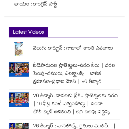
ఖాయం : కాంగ్రెస్ పార్టీ
Latest Videos
వెలుగు కార్టూన్ : గాజాలో శాంతి పవనాలు
నీటిపారుదల ప్రాజెక్టులు-వరద నీరు | ధరల
పెంపు-చమురు, ఎలక్ట్రానిక్స్ | బాలిక
క్షమాపణ-ప్రధాని మోదీ | V6 తీన్మార్
V6 తీన్మార్: వానలకు బ్రేక్.. ప్రాజెక్టులకు వరద
| 16 ఫీట్ల కంటే ఎత్తుండొద్దు | చందా
చోరీ..స్కిట్ అదిరింది | ఇగ సెలవు పెద్దన్న
V6 తీన్మార్ : వానలొచ్చే...రైతులు మురిసే... |