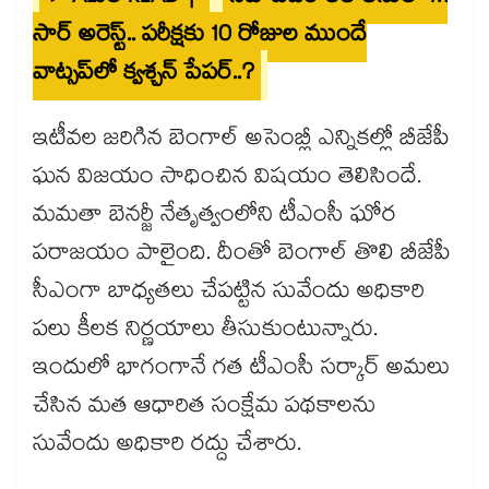
సార్ అరెస్ట్.. పరీక్షకు 10 రోజుల ముందే
వాట్సప్‎లో క్వశ్చన్ పేపర్..?
ఇటీవల జరిగిన బెంగాల్ అసెంబ్లీ ఎన్నికల్లో బీజేపీ
ఘన విజయం సాధించిన విషయం తెలిసిందే.
మమతా బెనర్జీ నేతృత్వంలోని టీఎంసీ ఘోర
పరాజయం పాలైంది. దీంతో బెంగాల్ తొలి బీజేపీ
సీఎంగా బాధ్యతలు చేపట్టిన సువేందు అధికారి
పలు కీలక నిర్ణయాలు తీసుకుంటున్నారు.
ఇందులో భాగంగానే గత టీఎంసీ సర్కార్ అమలు
చేసిన మత ఆధారిత సంక్షేమ పథకాలను
సువేందు అధికారి రద్దు చేశారు.