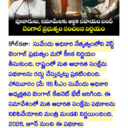
కోల్‎కతా:
సువేందు అధికారి నేతృత్వంలోని వెస్ట్
బెంగాల్ ప్రభుత్వం మరో కీలక నిర్ణయం
తీసుకుంది. రాష్ట్రంలో మత ఆధారిత సంక్షేమ
పథకాలను రద్దు చేస్తున్నట్లు ప్రకటించింది.
సోమవారం (మే 18) సీఎం సువేందు అధికారి
అధ్యక్షతన బెంగాల్ కేబినెట్ భేటీ జరిగింది. ఈ
సమావేశంలో మత ఆధారిత సంక్షేమ పథకాలను
నిలిపివేయాలని మంత్రి మండలి నిర్ణయించింది.
2026, జూన్ నుంచి ఈ పథకాలు