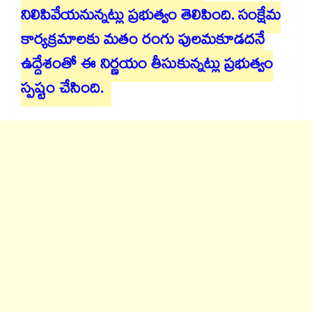
నిలిపివేయనున్నట్లు ప్రభుత్వం తెలిపింది. సంక్షేమ
కార్యక్రమాలకు మతం రంగు పులమకూడదనే
ఉద్దేశంతో ఈ నిర్ణయం తీసుకున్నట్లు ప్రభుత్వం
స్పష్టం చేసింది.