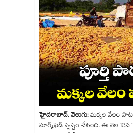
హైదరాబాద్​, వెలుగు:
మక్కల వేలం పాటను
మార్క్‌‌ఫెడ్ స్పష్టం చేసింది. ఈ నెల 13న