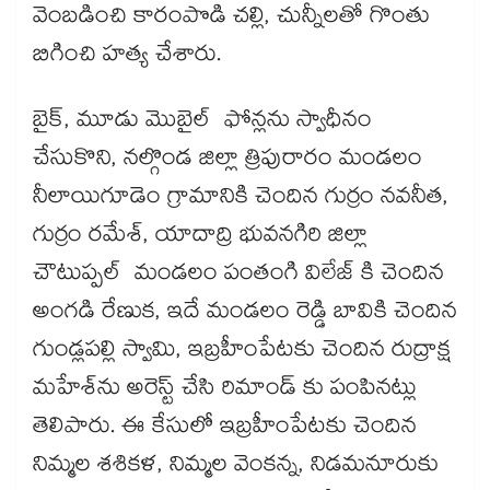
వెంబడించి కారంపొడి చల్లి, చున్నీలతో గొంతు
బిగించి హత్య చేశారు.
బైక్, మూడు మొబైల్ ఫోన్లను స్వాధీనం
చేసుకొని, నల్గొండ జిల్లా త్రిపురారం మండలం
నీలాయిగూడెం గ్రామానికి చెందిన గుర్రం నవనీత,
గుర్రం రమేశ్, యాదాద్రి భువనగిరి జిల్లా
చౌటుప్పల్ మండలం పంతంగి విలేజ్ కి చెందిన
అంగడి రేణుక, ఇదే మండలం రెడ్డి బావికి చెందిన
గుండ్లపల్లి స్వామి, ఇబ్రహీంపేటకు చెందిన రుద్రాక్ష
మహేశ్​ను అరెస్ట్​ చేసి రిమాండ్ కు పంపినట్లు
తెలిపారు. ఈ కేసులో ఇబ్రహీంపేటకు చెందిన
నిమ్మల శశికళ, నిమ్మల వెంకన్న, నిడమనూరుకు