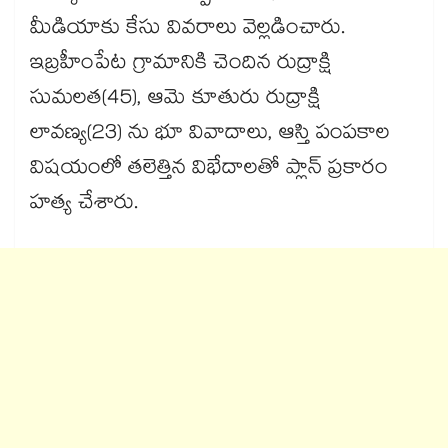
మీడియాకు కేసు వివరాలు వెల్లడించారు.
ఇబ్రహీంపేట గ్రామానికి చెందిన రుద్రాక్షి
సుమలత(45), ఆమె కూతురు రుద్రాక్షి
లావణ్య(23) ను భూ వివాదాలు, ఆస్తి పంపకాల
విషయంలో తలెత్తిన విభేదాలతో ప్లాన్​ ప్రకారం
హత్య చేశారు.