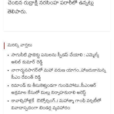
చెందిన రుద్రాక్షి నరసింహ పరారీలో ఉన్నట్లు
తెలిపారు.
మరిన్ని వార్తలు
సాగునీటి ప్రాజెక్టు పనులను స్పీడప్ చేయాలి : ఎమ్మెల్యే
అనిల్ కుమార్ రెడ్డి
నాగార్జునసాగర్‌లో మహా వరుణ యాగం..హాజరుకానున్న
సీఎం రేవంత్ రెడ్డి
రిమాండ్ కు తీసుకెళ్తుండగా గుండెపోటు..సీఎంఆర్
అక్రమాల కేసులో మిల్లు నిర్వాహకురాలి అరెస్ట్
కావాల్సినోళ్లకే ఔట్సోర్సింగ్..! మహాత్మా గాంధీ వర్సిటీలో
వివాదాస్పదంగా టెండర్ల వ్యవహారం