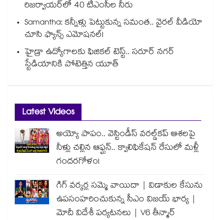
రిజర్వాయర్‌‌‌‌‌‌‌‌‌‌‌‌‌‌‌‌లో 40 టీఎంసీల నీరు
Samantha: కన్నీళ్లు పెట్టుకున్న సమంత.. వైరల్ వీడియో
చూసి ఫ్యాన్స్ ఎమోషనల్!
హైడ్రా ఉద్యోగాలకు ఫిజికల్ టెస్ట్.. సరూర్ నగర్
స్టేడియానికి పోటెత్తిన యూత్
Latest Videos
అయ్యో పాపం.. వెస్టిండీస్ వరల్డ్‌కప్ ఆశలపై
నీళ్లు చల్లిన ఆఫ్ఘన్.. క్వాలిఫికేషన్ రేసులో మళ్లీ
గందరగోళం!
గిగ్ వర్కర్ల సమ్మె వాయిదా | విడాకుల కేసును
ఉపసంహరించుకున్న సీఎం విజయ్ భార్య |
మోదీ విదేశీ పర్యటనలు | V6 తీన్మార్