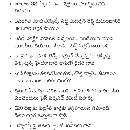
జూరాల 32 గేట్లు ఓపెన్.. శ్రీశైలం ప్రాజెక్టుకు నీరు
విడుదల
దివంగత మాజీ ఎమ్మెల్యే పెద్ద సుదర్శన్ రెడ్డి కుటుంబానికి
BRS భారీ ఆర్థిక సాయం
ఎగిరే ఎలక్ట్రిక్ వెహికల్ వచ్చేసింది.. ఇండియన్ యువ
ఇంజనీరు తయారు చేశాడు.. టెస్ట్ సక్సెస్ అయింది
నా వైకల్యం చూసి రైడ్స్ క్యాన్సిల్ చేస్తున్నరు.. కన్నీళ్లు
తెప్పిస్తున్న హైదరాబాద్ రాపిడో రైడర్ గాథ
మిడిల్‌క్లాస్‌ని కలవరపెడుతున్న గోల్డ్ ర్యాలీ.. శనివారం
గ్రాముకు ఎంత పెరిగిందంటే?
త్వరలోనే మద్యం ధ‌‌ర‌‌ల పెంపు!..8 నుంచి 10 శాతం మేర
పెంచేందుకు ప్రైస్ ఫిక్సేష‌‌న్ క‌‌మిటీ సిఫార్సు
E20 దెబ్బకు పెట్రోల్ కార్లకు తగ్గిపోయిన డిమాండ్..
డీలర్ల దగ్గర కుప్పలుగా స్టాక్
ఎస్సారెస్పీపై ఆశలు..80 టీఎంసీలకు గాను