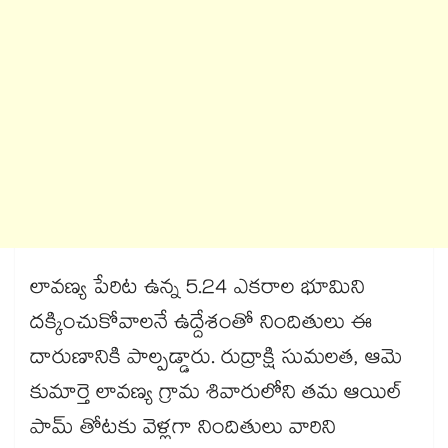
లావణ్య పేరిట ఉన్న 5.24 ఎకరాల భూమిని
దక్కించుకోవాలనే ఉద్దేశంతో నిందితులు ఈ
దారుణానికి పాల్పడ్డారు. రుద్రాక్షి సుమలత, ఆమె
కుమార్తె లావణ్య గ్రామ శివారులోని తమ ఆయిల్​
పామ్​ తోటకు వెళ్లగా నిందితులు వారిని