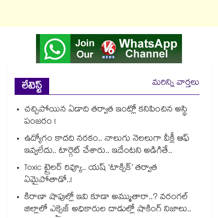
మరిన్ని వార్తలు
లేటెస్ట్
చచ్చిపోయిన ఏడాది తర్వాత ఇంట్లో కనిపించిన అస్థి
పంజరం !
ఉద్యోగం కాదది నరకం.. నాలుగు నెలలుగా వీక్లీ ఆఫ్
ఇవ్వలేదు.. టార్గెట్ చేశారు.. ఇదేంటని అడిగితే..
Toxic ట్రైలర్ రివ్యూ.. యష్ ‘టాక్సిక్’ తర్వాత
ఏమైపోతాడో..!
కిరాణా షాపుల్లో ఇవి కూడా అమ్ముతారా..? వరంగల్
జిల్లాలో ఎక్సైజ్ అధికారుల దాడుల్లో షాకింగ్ నిజాలు..