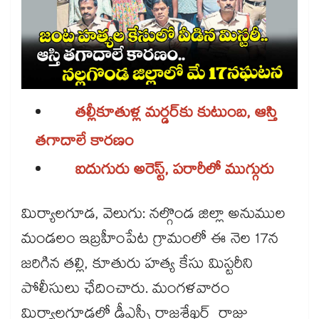
తల్లీకూతుళ్ల మర్డర్​కు కుటుంబ, ఆస్తి
తగాదాలే కారణం
ఐదుగురు అరెస్ట్, పరారీలో ముగ్గురు
మిర్యాలగూడ, వెలుగు: నల్గొండ జిల్లా అనుముల
మండలం ఇబ్రహీంపేట గ్రామంలో ఈ నెల 17న
జరిగిన తల్లి, కూతురు హత్య కేసు మిస్టరీని
పోలీసులు ఛేదించారు. మంగళవారం
మిర్యాలగూడలో డీఎస్పీ రాజశేఖర్ రాజు