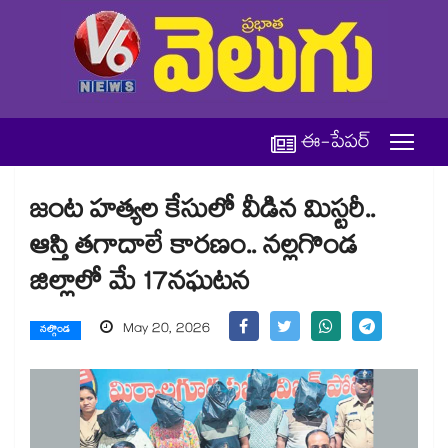
ఈ-పేపర్
జంట హత్యల కేసులో వీడిన మిస్టరీ..
ఆస్తి తగాదాలే కారణం.. నల్లగొండ
జిల్లాలో మే 17నఘటన
May 20, 2026
నల్గొండ