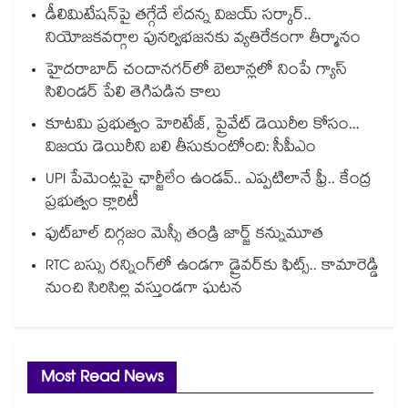
డీలిమిటేషన్‎పై తగ్గేదే లేదన్న విజయ్ సర్కార్..
నియోజకవర్గాల పునర్విభజనకు వ్యతిరేకంగా తీర్మానం
హైదరాబాద్⁪ చందానగర్⁫లో బెలూన్లలో నింపే గ్యాస్
సిలిండర్ పేలి తెగిపడిన కాలు
కూటమి ప్రభుత్వం హెరిటేజ్, ప్రైవేట్ డెయిరీల కోసం...
విజయ డెయిరీని బలి తీసుకుంటోంది: సీపీఎం
UPI పేమెంట్లపై ఛార్జీలేం ఉండవ్.. ఎప్పటిలానే ఫ్రీ.. కేంద్ర
ప్రభుత్వం క్లారిటీ
ఫుట్‎బాల్ దిగ్గజం మెస్సీ తండ్రి జార్జ్ కన్నుమూత
RTC బస్సు రన్నింగ్⁫లో ఉండగా డ్రైవర్‌కు ఫిట్స్.. కామారెడ్డి
నుంచి సిరిసిల్ల వస్తుండగా ఘటన
Most Read News