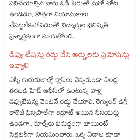
పనిచేయాల్సిన వారు ఓడీ పేరుతో మరో చోట
ఉండడం, కొత్తగా నియామకాలు
చేపట్టలేకపోవడంతో విద్యార్థుల భవిష్యత్‌‌‌‌‌‌‌‌‌‌‌‌‌‌‌‌‌‌‌‌‌‌‌‌‌‌‌‌‌‌‌‌
ప్రశ్నార్థకంగా మారుతోంది.
డిప్యు టేషన్లు రద్దు చేసి అర్హులకు ప్రమోషన్లు
ఇవ్వాలి
ఎస్సీ గురుకులాల్లో క్లాస్‌‌‌‌‌‌‌‌‌‌‌‌‌‌‌‌‌‌‌‌‌‌‌‌‌‌‌‌‌‌‌‌లు చెప్పకుండా ఏండ్ల
తరబడి హెడ్ ఆఫీస్‌‌‌‌‌‌‌‌‌‌‌‌‌‌‌‌‌‌‌‌‌‌‌‌‌‌‌‌‌‌‌‌లో ఉంటున్న వాళ్ల
డిప్యుటేషన్లు వెంటనే రద్దు చేయాలి. రెగ్యులర్ డిగ్రీ
కాలేజీ ప్రిన్సిపాల్‌‌‌‌‌‌‌‌‌‌‌‌‌‌‌‌‌‌‌‌‌‌‌‌‌‌‌‌‌‌‌‌గా రిక్రూట్‌‌‌‌‌‌‌‌‌‌‌‌‌‌‌‌‌‌‌‌‌‌‌‌‌‌‌‌‌‌‌‌ అయిన సీనియర్లు
ఉండగా.. రూల్స్‌‌‌‌‌‌‌‌‌‌‌‌‌‌‌‌‌‌‌‌‌‌‌‌‌‌‌‌‌‌‌‌కు విరుద్ధంగా జాయింట్
సెక్రటరీగా నియమించారు. ఒక్క ఏడాది కూడా