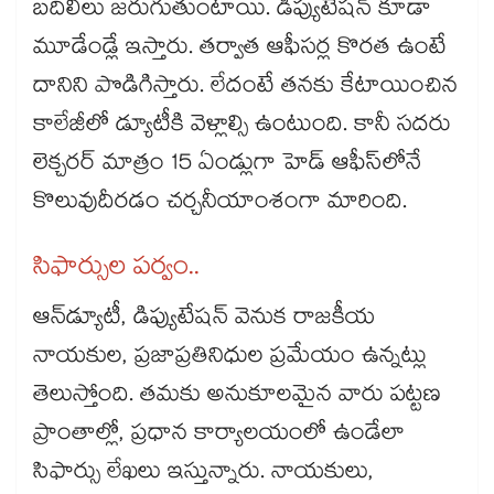
బదిలీలు జరుగుతుంటాయి. డిప్యుటేషన్‌‌‌‌‌‌‌‌‌‌‌‌‌‌‌‌‌‌‌‌‌‌‌‌‌‌‌‌‌‌‌‌ కూడా
మూడేండ్లే ఇస్తారు. తర్వాత ఆఫీసర్ల కొరత ఉంటే
దానిని పొడిగిస్తారు. లేదంటే తనకు కేటాయించిన
కాలేజీలో డ్యూటీకి వెళ్లాల్సి ఉంటుంది. కానీ సదరు
లెక్చరర్‌‌‌‌‌‌‌‌‌‌‌‌‌‌‌‌‌‌‌‌‌‌‌‌‌‌‌‌‌‌‌‌ మాత్రం 15 ఏండ్లుగా హెడ్‌‌‌‌‌‌‌‌‌‌‌‌‌‌‌‌‌‌‌‌‌‌‌‌‌‌‌‌‌‌‌‌ ఆఫీస్‌‌‌‌‌‌‌‌‌‌‌‌‌‌‌‌‌‌‌‌‌‌‌‌‌‌‌‌‌‌‌‌లోనే
కొలువుదీరడం చర్చనీయాంశంగా మారింది.
సిఫార్సుల పర్వం..
ఆన్‌‌‌‌‌‌‌‌‌‌‌‌‌‌‌‌‌‌‌‌‌‌‌‌‌‌‌‌‌‌‌‌డ్యూటీ, డిప్యుటేషన్‌‌‌‌‌‌‌‌‌‌‌‌‌‌‌‌‌‌‌‌‌‌‌‌‌‌‌‌‌‌‌‌ వెనుక రాజకీయ
నాయకుల, ప్రజాప్రతినిధుల ప్రమేయం ఉన్నట్లు
తెలుస్తోంది. తమకు అనుకూలమైన వారు పట్టణ
ప్రాంతాల్లో, ప్రధాన కార్యాలయంలో ఉండేలా
సిఫార్సు లేఖలు ఇస్తున్నారు. నాయకులు,