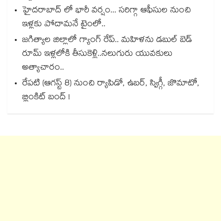
హైదరాబాద్ లో భారీ వర్షం... సరిగ్గా ఆఫీసుల నుంచి
ఇళ్లకు పోదామనే టైంలో..
జగిత్యాల జిల్లాలో గ్యాంగ్ రేప్.. మహిళను డబుల్ బెడ్
రూమ్ ఇళ్లలోకి తీసుకెళ్లి..నలుగురు యువకులు
అత్యాచారం..
రేపటి (ఆగస్ట్ 8) నుంచి ర్యాపిడో, ఉబర్, స్విగ్గీ, జొమాటో,
బ్లింకిట్ బంద్ !