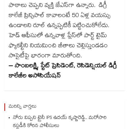
పాఠాలు చెప్పని వ్యక్తి జేఎస్‌‌‌‌‌‌‌‌‌‌‌‌‌‌‌‌‌‌‌‌‌‌‌‌‌‌‌‌‌‌‌‌గా ఉన్నారు. డిగ్రీ
కాలేజీ ప్రిన్సిపాల్ కావాలంటే 50 ఏళ్ల వయస్సు
ఉండాలని రూల్‌‌‌‌‌‌‌‌‌‌‌‌‌‌‌‌‌‌‌‌‌‌‌‌‌‌‌‌‌‌‌‌ ఉన్నప్పటికీ పట్టించుకోలేదు.
హెడ్‌‌‌‌‌‌‌‌‌‌‌‌‌‌‌‌‌‌‌‌‌‌‌‌‌‌‌‌‌‌‌‌ ఆఫీసులో ఉన్నవాళ్ల ప్లేస్‌‌‌‌‌‌‌‌‌‌‌‌‌‌‌‌‌‌‌‌‌‌‌‌‌‌‌‌‌‌‌‌లో పార్ట్ టైమ్
ఫ్యాకల్టీని నియమించి జీతాలు చెల్లిస్తుండడం
సొసైటీపై భారంగా మారుతోంది.
– సాంబలక్ష్మి, స్టేట్ ప్రెసిడెంట్, రెసిడెన్షియల్ డిగ్రీ
కాలేజీల అసోసియేషన్
మరిన్ని వార్తలు
నోరు విప్పని ట్రైనీ IPS ఉదయ్ కృష్ణారెడ్డి.. మరోసారి
కస్టడీకి కోరిన పోలీసులు