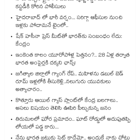
కస్టడీకి కోరిన పోలీసులు
హైదరాబాద్ లో భారీ వర్షం... సరిగ్గా ఆఫీసుల నుంచి
ఇళ్లకు పోదామనే టైంలో..
షేక్ హసీనా ప్రెస్ మీట్‎తో భారత్‎కు సంబంధం లేదు:
కేంద్రం
ఇంకెంత కాలం యూరోపోళ్ల పెత్తనం?.. 28 ఏళ్ల తర్వాత
భారత అంపైర్లకి దక్కని ఛాన్స్!
జగిత్యాల జిల్లాలో గ్యాంగ్ రేప్.. మహిళను డబుల్ బెడ్
రూమ్ ఇళ్లలోకి తీసుకెళ్లి..నలుగురు యువకులు
అత్యాచారం..
కొత్తూరు ఆయిల్ గ్యాస్⁪ ప్లాంట్⁫లో కేంద్ర బలగాలు..
అసలు విషయం తెలిసి ఊపిరి పీల్చుకున్న జనం
తిరుమలలో ఘోర ప్రమాదం.. ఘాట్ రోడ్డులో అదుపుతప్పి
లోయలో పడ్డ కారు...
నేను భారత జట్టుకు సెట్ కాదేమో.. అందుకే నాకు చోటు