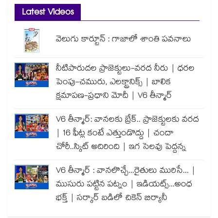
Latest Videos
వెలుగు కార్టూన్ : గాజాలో శాంతి పవనాలు
నీటిపారుదల ప్రాజెక్టులు-వరద నీరు | ధరల
పెంపు-చమురు, ఎలక్ట్రానిక్స్ | బాలిక
క్షమాపణ-ప్రధాని మోదీ | V6 తీన్మార్
V6 తీన్మార్: వానలకు బ్రేక్.. ప్రాజెక్టులకు వరద
| 16 ఫీట్ల కంటే ఎత్తుండొద్దు | చందా
చోరీ..స్కిట్ అదిరింది | ఇగ సెలవు పెద్దన్న
V6 తీన్మార్ : వానలొచ్చే...రైతులు మురిసే... |
ముసురు పట్టిన పట్నం | ఇడియట్స్...అంధ
భక్త్ | సర్కార్ బడిలో చికెన్ బిర్యానీ