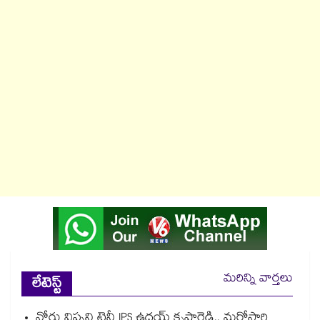
మరిన్ని వార్తలు
లేటెస్ట్
నోరు విప్పని ట్రైనీ IPS ఉదయ్ కృష్ణారెడ్డి.. మరోసారి