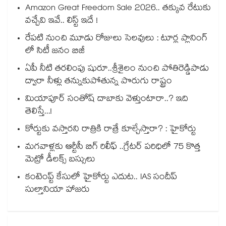
Amazon Great Freedom Sale 2026.. తక్కువ రేటుకు
వచ్చేవి ఇవే.. లిస్ట్ ఇదే !
రేపటి నుంచి మూడు రోజులు సెలవులు : టూర్ల ప్లానింగ్
లో సిటీ జనం బిజీ
ఏపీ నీటి తరలింపు షురూ..శ్రీశైలం నుంచి పోతిరెడ్డిపాడు
ద్వారా నీళ్లు తన్నుకుపోతున్న పొరుగు రాష్ట్రం
మియాపూర్ సంతోష్ దాబాకు వెళ్తుంటారా..? ఇది
తెలిస్తే...!
కోర్టుకు వస్తారని రాత్రికి రాత్రే కూల్చేస్తారా? : హైకోర్టు
మగవాళ్లకు ఆర్టీసీ బిగ్ రిలీఫ్ ..గ్రేటర్ పరిధిలో 75 కొత్త
మెట్రో డీలక్స్ బస్సులు
కంటెంప్ట్ కేసులో హైకోర్టు ఎదుట.. IAS సందీప్
సుల్తానియా హాజరు