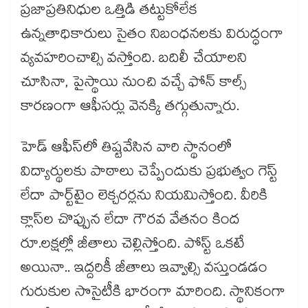
ప్రజాప్రతినిధుల ఒత్తిడి తట్టుకోలేక
ఉన్నతాధికారులు సైతం నిబంధనలకు విరుద్ధంగా
వ్యవహరించాల్సి వస్తోంది. బదిలీ చేయాలని
చూసినా, పైస్థాయి నుంచి వచ్చే ఫోన్‌‌‌‌‌‌‌‌‌‌‌‌‌‌‌‌‌‌‌‌‌‌‌‌‌‌‌‌‌‌‌‌ కాల్స్‌‌‌‌‌‌‌‌‌‌‌‌‌‌‌‌‌‌‌‌‌‌‌‌‌‌‌‌‌‌‌‌
కారణంగా ఆఫీసర్లు వెనక్కి తగ్గుతున్నారు.
హెడ్‌‌‌‌‌‌‌‌‌‌‌‌‌‌‌‌‌‌‌‌‌‌‌‌‌‌‌‌‌‌‌‌ ఆఫీస్‌‌‌‌‌‌‌‌‌‌‌‌‌‌‌‌‌‌‌‌‌‌‌‌‌‌‌‌‌‌‌‌లో తిష్టవేసిన వారి స్థానంలో
విద్యార్థులకు పాఠాలు చెప్పేందుకు ప్రభుత్వం గెస్ట్
లేదా పార్ట్‌‌‌‌‌‌‌‌‌‌‌‌‌‌‌‌‌‌‌‌‌‌‌‌‌‌‌‌‌‌‌‌టైం లెక్చరర్లను నియమిస్తోంది. వీరికి
క్లాస్‌‌‌‌‌‌‌‌‌‌‌‌‌‌‌‌‌‌‌‌‌‌‌‌‌‌‌‌‌‌‌‌ల చొప్పున లేదా గౌరవ వేతనం కింద
రూ.లక్షల్లో జీతాలు చెల్లిస్తోంది. పోస్ట్‌‌‌‌‌‌‌‌‌‌‌‌‌‌‌‌‌‌‌‌‌‌‌‌‌‌‌‌‌‌‌‌ ఒకటే
అయినా.. ఇద్దరికీ జీతాలు ఇవ్వాల్సి వస్తుండడం
గురుకుల సొసైటీకి భారంగా మారింది. స్థానికంగా