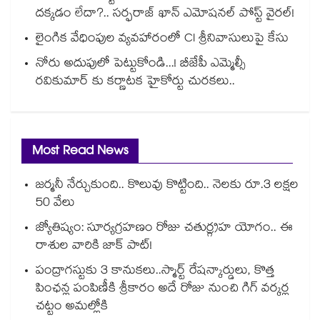
దక్కడం లేదా?.. సర్ఫరాజ్ ఖాన్ ఎమోషనల్ పోస్ట్ వైరల్!
లైంగిక వేధింపుల వ్యవహారంలో CI శ్రీనివాసులుపై కేసు
నోరు అదుపులో పెట్టుకోండి...! బీజేపీ ఎమ్మెల్సీ
రవికుమార్ కు కర్ణాటక హైకోర్టు చురకలు..
Most Read News
జర్మనీ నేర్చుకుంది.. కొలువు కొట్టింది.. నెలకు రూ.3 లక్షల
50 వేలు
జ్యోతిష్యం: సూర్యగ్రహణం రోజు చతుర్గ్రహ యోగం.. ఈ
రాశుల వారికి జాక్ పాట్!
పంద్రాగస్టుకు 3 కానుకలు..స్మార్ట్ రేషన్కార్డులు, కొత్త
పింఛన్ల పంపిణీకి శ్రీకారం అదే రోజు నుంచి గిగ్ వర్కర్ల
చట్టం అమల్లోకి