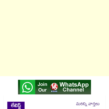
మరిన్ని వార్తలు
లేటెస్ట్