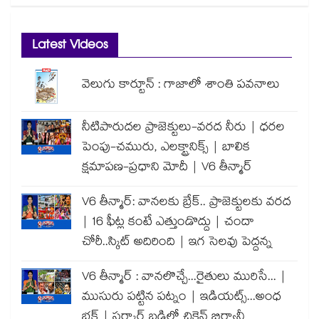
Latest Videos
వెలుగు కార్టూన్ : గాజాలో శాంతి పవనాలు
నీటిపారుదల ప్రాజెక్టులు-వరద నీరు | ధరల
పెంపు-చమురు, ఎలక్ట్రానిక్స్ | బాలిక
క్షమాపణ-ప్రధాని మోదీ | V6 తీన్మార్
V6 తీన్మార్: వానలకు బ్రేక్.. ప్రాజెక్టులకు వరద
| 16 ఫీట్ల కంటే ఎత్తుండొద్దు | చందా
చోరీ..స్కిట్ అదిరింది | ఇగ సెలవు పెద్దన్న
V6 తీన్మార్ : వానలొచ్చే...రైతులు మురిసే... |
ముసురు పట్టిన పట్నం | ఇడియట్స్...అంధ
భక్త్ | సర్కార్ బడిలో చికెన్ బిర్యానీ