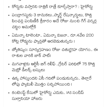
కోర్టుకు వస్తారని రాత్రికి రాత్రే కూల్చేస్తారా? : హైకోర్టు
పంద్రాగస్టుకు 3 కానుకలు..స్మార్ట్ రేషన్కార్డులు, కొత్త
పింఛన్ల పంపిణీకి శ్రీకారం అదే రోజు నుంచి గిగ్ వర్కర్ల
చట్టం అమల్లోకి
ఏమన్నా టాలెంటా.. ఏమన్నా విజనా.. రూ.4వేల 200
కోట్ల రోడ్డును ఫ్యాన్లతో ఆరబెడుతున్నరు !
జ్యోతిష్యం: సూర్యగ్రహణం రోజు చతుర్గ్రహ యోగం.. ఈ
రాశుల వారికి జాక్ పాట్!
మగవాళ్లకు ఆర్టీసీ బిగ్ రిలీఫ్ ..గ్రేటర్ పరిధిలో 75 కొత్త
మెట్రో డీలక్స్ బస్సులు
ఉక్క పోస్తుందని ఏసీ గదిలో పండుకున్నరు.. తెల్లారే
లోపు ఫ్యామిలీ మొత్తం సచ్చిపోయింది !
కంటెంప్ట్ కేసులో హైకోర్టు ఎదుట.. IAS సందీప్
సుల్తానియా హాజరు