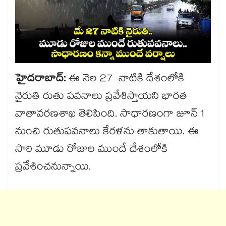
హైదరాబాద్:
ఈ నెల 27 నాటికి దేశంలోకి
నైరుతి రుతు పవనాలు ప్రవేశిస్తాయని భారత
వాతావరణశాఖ తెలిపింది. సాధారణంగా జూన్ 1
నుంచి రుతుపవనాలు కేరళను తాకుతాయి. ఈ
సారి మూడు రోజుల ముందే దేశంలోకి
ప్రవేశించనున్నాయి.