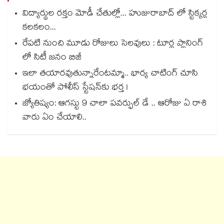
విద్యార్థుల రక్తం మోడీ చేతుల్లో... హుజురాబాద్ లో స్టిక్కర్ల
కలకలం...
రేపటి నుంచి మూడు రోజులు సెలవులు : టూర్ల ప్లానింగ్
లో సిటీ జనం బిజీ
ఇలా తయారవుతున్నారేంటమ్మా.. భార్య చాటింగ్ చూసి
భయంతో పోలీస్ స్టేషన్⁫కు భర్త !
జ్యోతిష్యం: ఆగస్టు 9 చాలా పవర్ఫుల్ డే .. ఆరోజు ఏ రాశి
వారు ఏం చేయాలి..