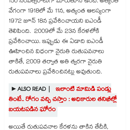
150 సంవత్సరాలుగా మారుతూనే ఉంది. అత్యంత
వేగంగా 1918లో మే 11న, అత్యంత ఆలస్యంగా
1972 జూన్​ 18న ప్రవేశించాయని ఐఎండీ
తెలిపింది. 2009లో మే 23న కేరళలోకి
ప్రవేశించాయి. ఇప్పుడు ఈ ఏడాది ఐఎండీ
ఊహించిన విధంగా నైరుతి రుతుపవనాలు
తాకితే, 2009 తర్వాత అతి త్వరగా నైరుతి
రుతుపవనాలు ప్రవేశించినట్లు అవుతుంది.
►ALSO READ |
ఇలాంటి మామిడి పండ్లు
తింటే.. రోగం వచ్చి చస్తాం : అధికారుల తనిఖీల్లో
బయటపడిన ఘోరం
అయితే రుతుపవనాల కేరళను తాకిన తేదీకి,