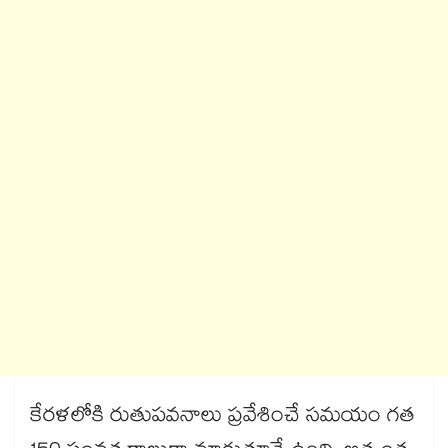
కేరళలోకి రుతుపవనాలు ప్రవేశించే సమయం గత