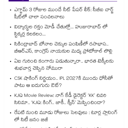
ఎగ్జామ్ 3 రోజుల ముందే నీట్ పేపర్ లీక్: సీబీఐ చార్జ్
షీట్‎లో చాలా సంచలనాలు
విద్యార్థుల రక్తం మోడీ చేతుల్లో... హుజురాబాద్ లో
స్టిక్కర్ల కలకలం...
సికింద్రాబాద్ బోనాల చెక్కుల పంపిణీలో రసాభాస..
బీఆర్ఎస్, కాంగ్రెస్ నాయకుల మధ్య ప్రోటోకాల్ లొల్లి
ఏఐ గురించి కంగారు పడుతున్నారా.. భారత టెక్కీలకు
శుభవార్త చెప్పిన నోమురా
CSK షాకింగ్ నిర్ణయం.. IPL 2027కి ముందు ధోనీతో
పాటు ఆ ఐదుగురు ఔట్?
KJQ Movie Review: నాగ్ కేడీ డైరెక్టర్ ‘KK’ చివరి
సినిమా.. ‘KJQ: కింగ్.. జాకీ.. క్వీన్’ మెప్పించిందా?
రేపటి నుంచి మూడు రోజులు సెలవులు : టూర్ల ప్లానింగ్
లో సిటీ జనం బిజీ