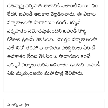
దేశవ్యాప్త వర్షపాత శాతానికి ఎలాంటి సంబంధం
లేదని ఐఎండీ అధికారి వెల్లడించారు. ఈ ఏడాది
వర్షాకాలంలో సాధారణం కంటే ఎక్కువే
వర్షపాతం నమోదవుతుందని ఐఎండీ కొద్ది
రోజుల క్రితమే తెలిపింది. మొత్తం వర్షాకాలంలో
ఎల్ నినో తరహా వాతావరణ పరిస్థితులు ఏర్పడే
అవకాశం లేదని తెలిపింది. సాధారణం కంటే
ఎక్కువే వర్షాలు కురిసే అవకాశం ఉందని ఐఎండీ
చీఫ్ మృత్యుంజయ్ మహాపాత్ర తెలిపారు.
మరిన్ని వార్తలు