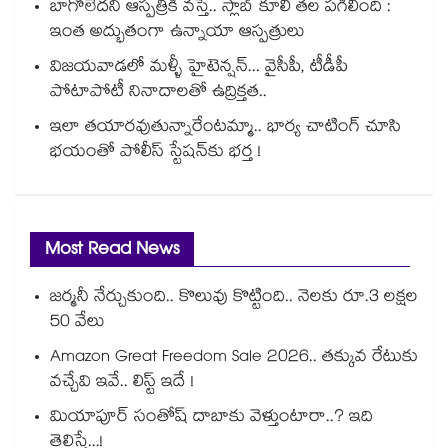
బాగోలేదని ఆస్పత్రికి వస్తే.. స్లాబ్ కూలి తల పగిలింది :
ఇంత అద్భుతంగా ఉన్నాయా ఆస్పత్రులు
విజయవాడలో మళ్ళీ హైటెన్షన్... వైసీపీ, టీడీపీ
పోటాపోటీ నినాదాలతో ఉద్రిక్తత..
ఇలా తయారవుతున్నారేంటమ్మా.. భార్య చాటింగ్ చూసి
భయంతో పోలీస్ స్టేషన్⁫కు భర్త !
Most Read News
జర్మనీ నేర్చుకుంది.. కొలువు కొట్టింది.. నెలకు రూ.3 లక్షల
50 వేలు
Amazon Great Freedom Sale 2026.. తక్కువ రేటుకు
వచ్చేవి ఇవే.. లిస్ట్ ఇదే !
మియాపూర్ సంతోష్ దాబాకు వెళ్తుంటారా..? ఇది
తెలిస్తే...!