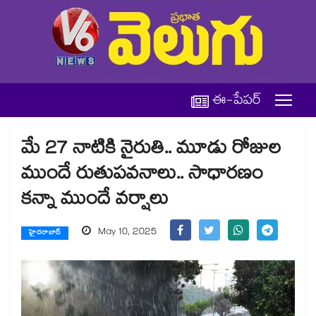
ఈ-పేపర్
మే 27 నాటికి నైరుతి.. మూడు రోజుల
ముందే రుతుపవనాలు.. సాధారణం
కన్నా ముందే వర్షాలు
May 10, 2025
హైదరాబాద్