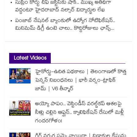
సుప్రీం కోర్టు చీఫ్ జస్టిస్⁭కు షాక్.. ముఖ్య అతిథిగా
వద్దంటూ హైదరాబాద్ నల్సార్ విద్యార్థుల లేఖ
పంజాబ్ నేషనల్ బ్యాంకులో ఉద్యోగ నోటిఫికేషన్..
మినిమమ్ డిగ్రీ ఉంటె చాలు.. కొద్దిరోజులు ఛాన్స్...
Latest Videos
హైకోర్టు-ఉచిత పథకాలు | తెలంగాణలో కొత్త
పెన్షన్ నిబంధనలు | భారీ వర్షం-ట్రాఫిక్
జామ్ | V6 తీన్మార్
అయ్యో పాపం.. వెస్టిండీస్ వరల్డ్‌కప్ ఆశలపై
నీళ్లు చల్లిన ఆఫ్ఘన్.. క్వాలిఫికేషన్ రేసులో మళ్లీ
గందరగోళం!
గిగ్ వర్కర్ల సమ్మె వాయిదా | విడాకుల కేసును