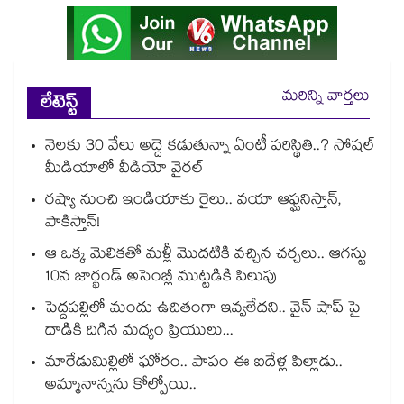
మరిన్ని వార్తలు
లేటెస్ట్
నెలకు 30 వేలు అద్దె కడుతున్నా ఏంటీ పరిస్థితి..? సోషల్
మీడియాలో వీడియో వైరల్
రష్యా నుంచి ఇండియాకు రైలు.. వయా ఆఫ్ఘనిస్తాన్,
పాకిస్తాన్!
ఆ ఒక్క మెలికతో మళ్లీ మొదటికి వచ్చిన చర్చలు.. ఆగస్టు
10న జార్ఖండ్ అసెంబ్లీ ముట్టడికి పిలుపు
పెద్దపల్లిలో మందు ఉచితంగా ఇవ్వలేదని.. వైన్ షాప్ పై
దాడికి దిగిన మద్యం ప్రియులు...
మారేడుమిల్లిలో ఘోరం.. పాపం ఈ ఐదేళ్ల పిల్లాడు..
అమ్మానాన్నను కోల్పోయి..