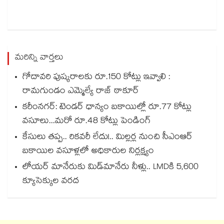
మరిన్ని వార్తలు
గోదావరి పుష్కరాలకు రూ.150 కోట్లు ఇవ్వాలి :
రామగుండం ఎమ్మెల్యే రాజ్ ఠాకూర్
కరీంనగర్: టెండర్ ధాన్యం బకాయిల్లో రూ.77 కోట్లు
వసూలు...మరో రూ.48 కోట్లు పెండింగ్
కేసులు తప్ప.. రికవరీ లేదు!.. మిల్లర్ల నుంచి సీఎంఆర్
బకాయిల వసూళ్లలో అధికారుల నిర్లక్ష్యం
లోయర్‌‌‌‌ మానేరుకు మిడ్‌‌మానేరు నీళ్లు.. LMDకి 5,600
క్యూసెక్కుల వరద