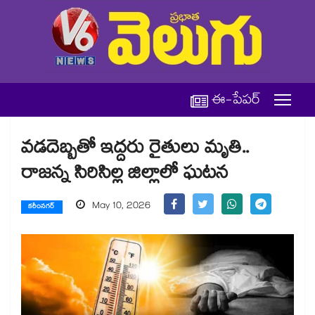
ఈ-పేపర్
వడదెబ్బతో ఇద్దరు రైతులు మృతి..
రాజన్న సిరిసిల్ల జిల్లాలో ఘటన
May 10, 2026
కరీంనగర్