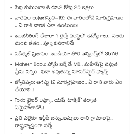
పెద్ది కుటుంబానికి రూ.2 కోట్ల 25 లక్షలు
వారఫలాలు(ఆగస్టు9–15): ఈ వారంలోనే సూర్యగ్రహణం
.. ఏ రాశి వారికి ఎలా ఉంటుంది!
ఇంజినీరింగ్ చేశారా ? రైల్వే సంస్థలో ఉద్యోగాలు.. నెలకు
మంచి జీతం.. పూర్తి వివరాలివే!
పడిక్కల్‌‌ ప్రతాపం..ఇండియా తొలి ఇన్నింగ్స్‌‌లో 357/6
Mahesh Babu: హ్యాపీ బర్త్ డే MB.. మహేష్‌పై నమ్రత
ప్రేమ వర్షం.. ఫిదా అవుతున్న సూపర్‌స్టార్ ఫ్యాన్స్
జ్యోతిష్యం: ఆగస్టు 12 సూర్యగ్రహణం.. ఏ రాశి వారు ఏం
చేయాలి..!
Toxic ట్రైలర్ రివ్యూ.. యష్ ‘టాక్సిక్’ తర్వాత
ఏమైపోతాడో..!
ప్రతి పల్లెకూ ఆర్టీసీ బస్సు..బస్సులు రాని గ్రామాలపై..
రాష్ట్రవ్యాప్తంగా సర్వే