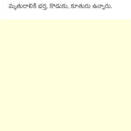
మృతురాలికి భర్త, కొడుకు, కూతురు ఉన్నారు.