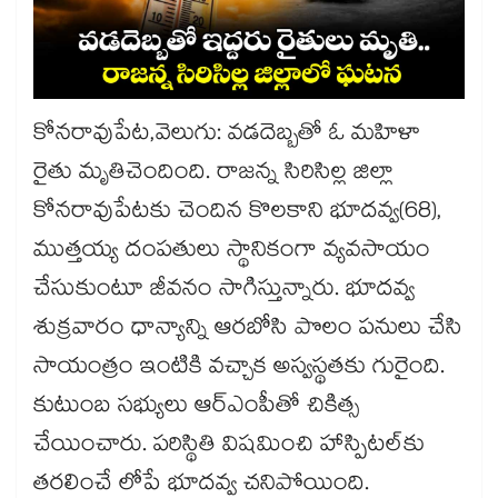
కోనరావుపేట,వెలుగు: వడదెబ్బతో ఓ మహిళా
రైతు మృతిచెందింది. రాజన్న సిరిసిల్ల జిల్లా
కోనరావుపేటకు చెందిన కొలకాని భూదవ్వ(68),
ముత్తయ్య దంపతులు స్థానికంగా వ్యవసాయం
చేసుకుంటూ జీవనం సాగిస్తున్నారు. భూదవ్వ
శుక్రవారం ధాన్యాన్ని ఆరబోసి పొలం పనులు చేసి
సాయంత్రం ఇంటికి వచ్చాక అస్వస్థతకు గురైంది.
కుటుంబ సభ్యులు ఆర్ఎంపీతో చికిత్స
చేయించారు. పరిస్థితి విషమించి హాస్పిటల్​కు
తరలించే లోపే భూదవ్వ చనిపోయింది.