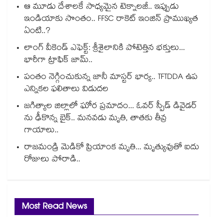
ఆ మూడు దేశాలకే సాధ్యమైన టెక్నాలజీ.. ఇప్పుడు
ఇండియాకు సొంతం.. FFSC రాకెట్ ఇంజిన్ ప్రాముఖ్యత
ఏంటి..?
లాంగ్ వీకెండ్ ఎఫెక్ట్: శ్రీశైలానికి పోటెత్తిన భక్తులు...
భారీగా ట్రాఫిక్ జామ్..
పంతం నెగ్గించుకున్న జానీ మాస్టర్ భార్య.. TFTDDA ఉప
ఎన్నికల ఫలితాలు విడుదల
జగిత్యాల జిల్లాలో ఘోర ప్రమాదం... ఓవర్ స్పీడ్ డివైడర్
ను ఢీకొన్న బైక్.. మనవడు మృతి, తాతకు తీవ్ర
గాయాలు..
రాజమండ్రి మెడికో ప్రియాంక మృతి... మృత్యువుతో ఐదు
రోజులు పోరాడి..
Most Read News