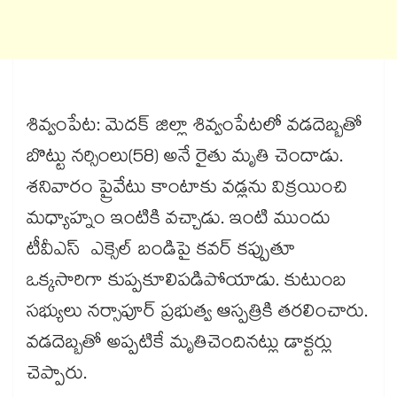
శివ్వంపేట: మెదక్​ జిల్లా శివ్వంపేటలో వడదెబ్బతో
బొట్టు నర్సింలు(58) అనే రైతు మృతి చెందాడు.
శనివారం ప్రైవేటు కాంటాకు వడ్లను విక్రయించి
మధ్యాహ్నం ఇంటికి వచ్చాడు. ఇంటి ముందు
టీవీఎస్​ ఎక్సెల్​ బండిపై కవర్ కప్పుతూ
ఒక్కసారిగా కుప్పకూలిపడిపోయాడు. కుటుంబ
సభ్యులు నర్సాపూర్ ప్రభుత్వ ఆస్పత్రికి తరలించారు.
వడదెబ్బతో అప్పటికే మృతిచెందినట్లు డాక్టర్లు
చెప్పారు.