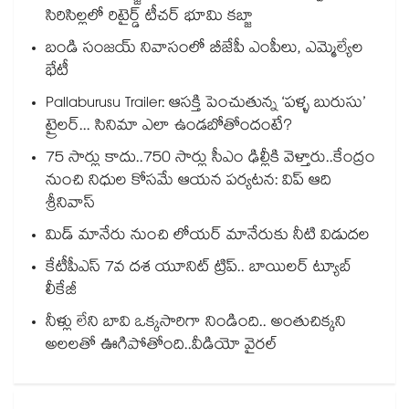
సిరిసిల్లలో రిటైర్డ్ టీచర్ భూమి కబ్జా
బండి సంజయ్ నివాసంలో బీజేపీ ఎంపీలు, ఎమ్మెల్యేల
భేటీ
Pallaburusu Trailer: ఆసక్తి పెంచుతున్న ‘పళ్ళ బురుసు’
ట్రైలర్... సినిమా ఎలా ఉండబోతోందంటే?
75 సార్లు కాదు..75‌‌‌‌‌‌‌‌0 సార్లు సీఎం ఢిల్లీకి వెళ్తారు..కేంద్రం
నుంచి నిధుల కోసమే ఆయన పర్యటన: విప్ ఆది
శ్రీనివాస్
మిడ్ మానేరు నుంచి లోయర్ మానేరుకు నీటి విడుదల
కేటీపీఎస్ 7వ దశ యూనిట్ ట్రిప్.. బాయిలర్ ట్యూబ్
లీకేజీ
నీళ్లు లేని బావి ఒక్కసారిగా నిండింది.. అంతుచిక్కని
అలలతో ఊగిపోతోంది..వీడియో వైరల్