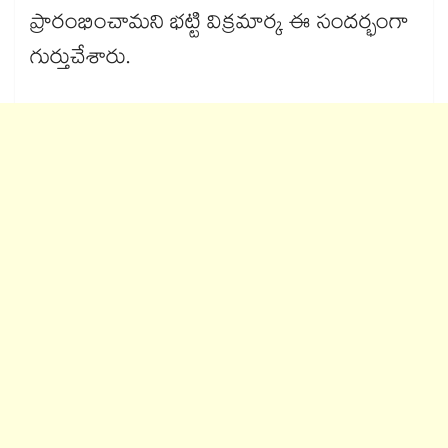
ప్రారంభించామని భట్టి విక్రమార్క ఈ సందర్భంగా
గుర్తుచేశారు.