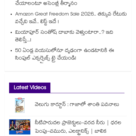
చేయాలంటూ అసెంబ్లీ తీర్మానం
Amazon Great Freedom Sale 2026.. తక్కువ రేటుకు
వచ్చేవి ఇవే.. లిస్ట్ ఇదే !
మియాపూర్ సంతోష్ దాబాకు వెళ్తుంటారా..? ఇది
తెలిస్తే...!
50 ఏండ్ల వయసులోనూ దృఢంగా ఉండటానికి ఈ
సింపుల్ ఎక్సర్సైజ్స్ ట్రై చేయండి!
Latest Videos
వెలుగు కార్టూన్ : గాజాలో శాంతి పవనాలు
నీటిపారుదల ప్రాజెక్టులు-వరద నీరు | ధరల
పెంపు-చమురు, ఎలక్ట్రానిక్స్ | బాలిక