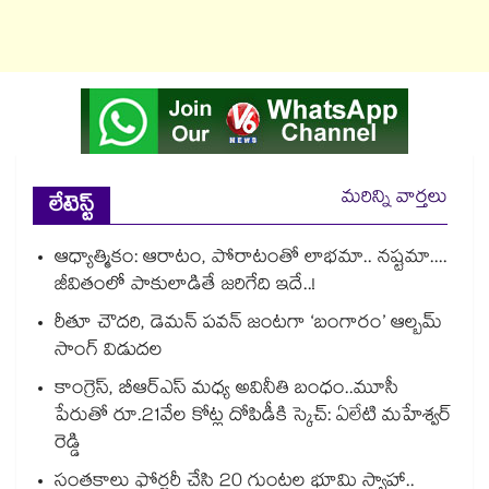
మరిన్ని వార్తలు
లేటెస్ట్
ఆధ్యాత్మికం: ఆరాటం, పోరాటంతో లాభమా.. నష్టమా....
జీవితంలో పాకులాడితే జరిగేది ఇదే..!
రీతూ చౌదరి, డెమన్ పవన్ జంటగా ‘బంగారం’ ఆల్బమ్
సాంగ్ విడుదల
కాంగ్రెస్, బీఆర్ఎస్ మధ్య అవినీతి బంధం..మూసీ
పేరుతో రూ.21వేల కోట్ల దోపిడీకి స్కెచ్: ఏలేటి మహేశ్వర్
రెడ్డి
సంతకాలు ఫోర్జరీ చేసి 20 గుంటల భూమి స్వాహా..