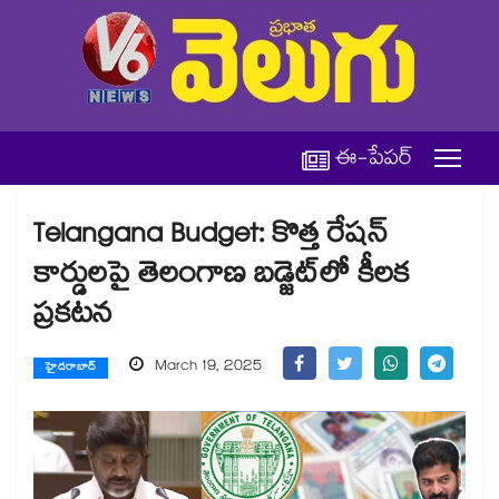
ఈ-పేపర్
Telangana Budget: కొత్త రేషన్
కార్డులపై తెలంగాణ బడ్జెట్⁬లో కీలక
ప్రకటన
March 19, 2025
హైదరాబాద్