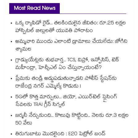
Most Read News
ఒక్క ర్యాపిడో రైడ్.. తలకిందులైన జీవితం: రూ.25 లక్షల
హాస్పిటల్ బిల్లులతో యువతి పోరాటం
అమ్మవారి ముందు ఎలాంటి డ్రామాలు చేయలేదు: జోగిని
శ్యామల
గ్రాడ్యుయేట్లకు శుభవార్త.. TCS, విప్రో, ఇన్ఫోసిస్, టెక్
మహీంద్రా, హెచ్సీఎల్ ఏం చేస్తున్నాయంటే?
ప్రేమకు తండ్రి అడ్డుపడుతున్నాడని పోలీస్ స్టేషన్⁪కు
రాజేంద్ర నగర్ ఎమ్మెల్యే కొడుకు !
5Gలో కొత్త మార్పులు.. జియో, ఎయిర్‌టెల్ స్లైసింగ్
సేవలకు TRAI గ్రీన్ సిగ్నల్
జర్మనీ నేర్చుకుంది.. కొలువు కొట్టింది.. నెలకు రూ.3 లక్షల
50 వేలు
తిరుగుబాటు మొదలైంది : E20 పెట్రోల్ బంద్