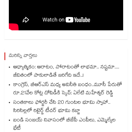
మరిన్ని వార్తలు
ఆధ్యాత్మికం: ఆరాటం, పోరాటంతో లాభమా.. నష్టమా....
జీవితంలో పాకులాడితే జరిగేది ఇదే..!
కాంగ్రెస్, బీఆర్ఎస్ మధ్య అవినీతి బంధం..మూసీ పేరుతో
రూ.21వేల కోట్ల దోపిడీకి స్కెచ్: ఏలేటి మహేశ్వర్ రెడ్డి
సంతకాలు ఫోర్జరీ చేసి 20 గుంటల భూమి స్వాహా..
సిరిసిల్లలో రిటైర్డ్ టీచర్ భూమి కబ్జా
బండి సంజయ్ నివాసంలో బీజేపీ ఎంపీలు, ఎమ్మెల్యేల
భేటీ