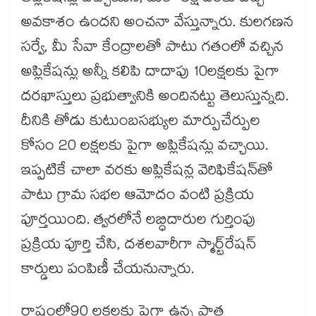
అవకాశం ఉందని అంచనా వేస్తున్నారు. కులగణన
సర్వే, మీ సేవా కేంద్రాలతో పాటు గతంలో వచ్చిన
అప్లికేషన్లు అన్నీ కలిపి దాదాపు 10లక్షలకు పైగా
దరఖాస్తులు ప్రభుత్వానికి అందినట్టు తెలుస్తున్నది.
దీనికి తోడు కుటుంబసభ్యుల మార్పుచేర్పుల
కోసం 20 లక్షలకు పైగా అప్లికేషన్లు వచ్చాయి.
ఇప్పటికే చాలా వరకు అప్లికేషన్ల వెరిఫికేషన్‌‌‌‌తో
పాటు గ్రామ సభల ఆమోదం వంటి ప్రక్రియ
పూర్తయింది. త్వరలోనే లబ్ధిదారుల గుర్తింపు
ప్రక్రియ పూర్తి చేసి, దశలవారీగా స్మార్ట్​రేషన్
కార్డులు పంపిణీ చేయనున్నారు.
రాష్ట్రంలో90 లక్షలకు పైగా ఉన్న పాత