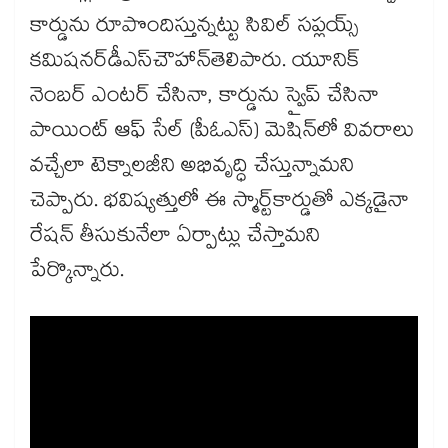
కార్డును రూపొందిస్తున్నట్టు సివిల్ సప్లయ్స్​
కమిషనర్​డీఎస్​చౌహాన్​తెలిపారు. యూనిక్​
నెంబర్ ఎంటర్ చేసినా, కార్డును స్వైప్ చేసినా
పాయింట్ ఆఫ్ సేల్ (పీఓఎస్) మెషిన్‌‌‌‌లో వివరాలు
వచ్చేలా టెక్నాలజీని అభివృద్ధి చేస్తున్నామని
చెప్పారు. భవిష్యత్తులో ఈ స్మార్ట్​కార్డుతో ఎక్కడైనా
రేషన్​ తీసుకునేలా ఏర్పాట్లు చేస్తామని
పేర్కొన్నారు.