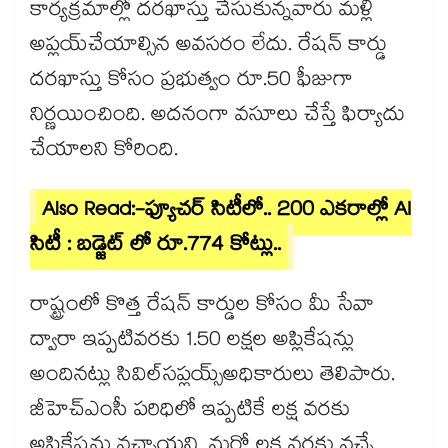
కార్యక్రమాల్లో దరఖాస్తు చేసుకున్నవారు మళ్లీ
అప్లయ్​చేయాల్సిన అవసరం లేదు. రేషన్‌‌‌‌ కార్డు
దరఖాస్తు కోసం ప్రభుత్వం రూ.50 ఫీజుగా
నిర్ణయించింది. అదనంగా వసూలు చేస్తే ఫిర్యాదు
చేయాలని కోరింది.
Also Read:-ఫ్యూచర్ సిటీలో.. 200 ఎకరాల్లో AI
సిటీ : బడ్జెట్ లో రూ.774 కోట్లు..
రాష్ట్రంలో కొత్త రేషన్ కార్డుల కోసం మీ సేవా
ద్వారా ఇప్పటివరకు 1.50 లక్షల అప్లికేషన్లు
అందినట్లు సివిల్​సప్లయ్స్​అధికారులు తెలిపారు.
జీహెచ్ఎంసీ పరిధిలో ఇప్పటికే లక్ష వరకు
అప్లికేషన్లు వచ్చాయని, మరో లక్ష వరకు వచ్చే