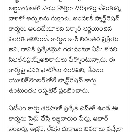
లబ్ధిదారులతో పాటు కొత్తగా దరఖాస్తు చేసుకున్న
వారిలో అర్హులను గుర్తించి.. అందరికీ స్మార్ట్​రేషన్​
కార్డులు అందజేయాలని సర్కార్ నిర్ణయించిన
సంగతి తెలిసిందే. కార్డుల జారీ నిరంతర ప్రక్రియ
అని, దానికి ప్రత్యేకమైన గడువంటూ ఏమీ లేదని
సివిల్​సప్లయ్స్​అధికారులు పేర్కొంటున్నారు. ఈ
కార్డుపై ఎవరి ఫొటోలు ఉండవని, కేవలం
యూనిక్​నెంబర్‌‌‌‌‌‌‌‌తోనే స్మార్ట్​రేషన్ కార్డు
ఉంటుందని ఇప్పటికే ప్రకటించారు.
ఏటీఎం కార్డు తరహాలో ప్రత్యేక చిప్‌‌‌‌తో ఉండే ఈ
కార్డును స్వైప్ చేస్తే లబ్ధిదారుల పేర్లు, ఆధార్​
నెంబర్లు, అడ్రస్, రేషన్ దుకాణం వివరాలు వచ్చేలా