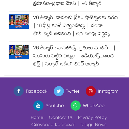
క్షమాపణ-ప్రధాని మోదీ | V6 తీన్మార్
V6 తీన్మార్: వానలకు బ్రేక్.. ప్రాజెక్టులకు వరద
| 16 ఫీట్ల కంటే ఎత్తుండొద్దు | చందా
చోరీ..స్కిట్ అదిరింది | ఇగ సెలవు పెద్దన్న
V6 తీన్మార్ : వానలొచ్చే...రైతులు మురిసే... |
ముసురు పట్టిన పట్నం | ఇడియట్స్...అంధ
భక్త్ | సర్కార్ బడిలో చికెన్ బిర్యానీ
Facebook
Twitter
Instagram
YouTube
WhatsApp
Home
Contact Us
Privacy Policy
Grievance Redressal
Telugu News