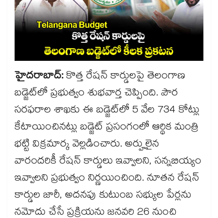
హైదరాబాద్:
కొత్త రేషన్ కార్డులపై తెలంగాణ
బడ్జెట్⁬లో ప్రభుత్వం శుభవార్త చెప్పింది. పౌర
సరఫరాల శాఖకు ఈ బడ్జెట్⁬లో 5 వేల 734 కోట్లు
కేటాయించినట్లు బడ్జెట్ ప్రసంగంలో ఆర్థిక మంత్రి
భట్టి విక్రమార్క వెల్లడించారు. అర్హులైన
వారందరికీ రేషన్ కార్డులు ఇవ్వాలని, సన్నబియ్యం
ఇవ్వాలని ప్రభుత్వం నిర్ణయించింది. నూతన రేషన్
కార్డుల జారీ, అదనపు కుటుంబ సభ్యుల పేర్లను
నమోదు చేసే ప్రక్రియను జనవరి 26 నుంచి