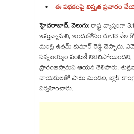
ఈ పథకంపై విస్తృత ప్రచారం చేయ
హైదరాబాద్, వెలుగు:
రాష్ట్ర వ్యాప్తంగ
ఇస్తున్నామని, ఇందుకోసం రూ.13 వేల కో
మంత్రి ఉత్తమ్ కుమార్ రెడ్డి చెప్పారు. ఎమ్
సన్నబియ్యం పంపిణీ నిలిచిపోయిందని, 
ప్రారంభిస్తామని ఆయన తెలిపారు. శుక్రవార
నాయకులతో పాటు మండల, బ్లాక్ కాంగ్రె
నిర్వహించారు.