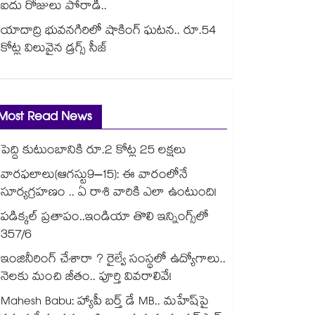
ఐదు రోజులు పోరాడి..
యాదాద్రి భువనగిరిలో షాకింగ్ ఘటన.. రూ.54
కోట్ల విలువైన డ్రగ్స్ సీజ్
Most Read News
పెద్ది కుటుంబానికి రూ.2 కోట్ల 25 లక్షలు
వారఫలాలు(ఆగస్టు9–15): ఈ వారంలోనే
సూర్యగ్రహణం .. ఏ రాశి వారికి ఎలా ఉంటుంది!
పడిక్కల్‌‌ ప్రతాపం..ఇండియా తొలి ఇన్నింగ్స్‌‌లో
357/6
ఇంజినీరింగ్ చేశారా ? రైల్వే సంస్థలో ఉద్యోగాలు..
నెలకు మంచి జీతం.. పూర్తి వివరాలివే!
Mahesh Babu: హ్యాపీ బర్త్ డే MB.. మహేష్‌పై