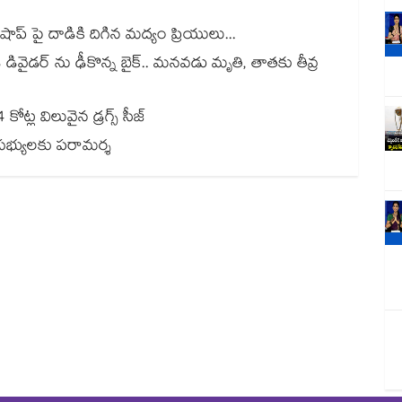
 షాప్ పై దాడికి దిగిన మద్యం ప్రియులు...
్ డివైడర్ ను ఢీకొన్న బైక్.. మనవడు మృతి, తాతకు తీవ్ర
ట్ల విలువైన డ్రగ్స్ సీజ్
ంబ సభ్యులకు పరామర్శ