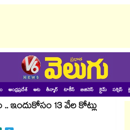
శం
ఆంధ్రప్రదేశ్
ఆట
తీన్మార్
టాకీస్
బిజినెస్
క్రైమ్
సక్సెస్
ల
ం .. ఇందుకోసం 13 వేల కోట్లు