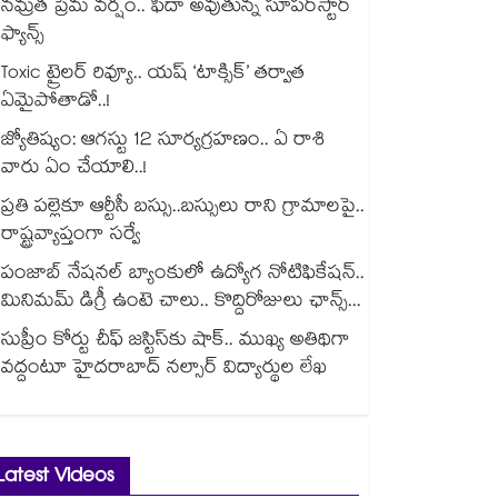
నమ్రత ప్రేమ వర్షం.. ఫిదా అవుతున్న సూపర్‌స్టార్
ఫ్యాన్స్
Toxic ట్రైలర్ రివ్యూ.. యష్ ‘టాక్సిక్’ తర్వాత
ఏమైపోతాడో..!
జ్యోతిష్యం: ఆగస్టు 12 సూర్యగ్రహణం.. ఏ రాశి
వారు ఏం చేయాలి..!
ప్రతి పల్లెకూ ఆర్టీసీ బస్సు..బస్సులు రాని గ్రామాలపై..
రాష్ట్రవ్యాప్తంగా సర్వే
పంజాబ్ నేషనల్ బ్యాంకులో ఉద్యోగ నోటిఫికేషన్..
మినిమమ్ డిగ్రీ ఉంటె చాలు.. కొద్దిరోజులు ఛాన్స్...
సుప్రీం కోర్టు చీఫ్ జస్టిస్⁭కు షాక్.. ముఖ్య అతిథిగా
వద్దంటూ హైదరాబాద్ నల్సార్ విద్యార్థుల లేఖ
Latest Videos