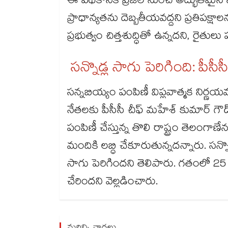
ఈ పథకానికి ప్రజల నుంచి అద్భుతమైన స
ప్రాధాన్యతను దెబ్బతీయవద్దని ప్రతిపక
ప్రభుత్వం చిత్తశుద్ధితో ఉన్నదని, రైతు
సన్నొడ్ల సాగు పెరిగింది: పీసీ
సన్నబియ్యం పంపిణీ విప్లవాత్మక నిర్ణయమ
నేతలకు పీసీసీ చీఫ్ మహేశ్ కుమార్ గౌడ్
పంపిణీ చేస్తున్న తొలి రాష్ట్రం తెలంగా
మందికి లబ్ధి చేకూరుతున్నదన్నారు. సన్న
సాగు పెరిగిందని తెలిపారు. గతంలో 25
చేరిందని వెల్లడించారు.