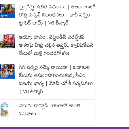
హైకోర్టు-ఉచిత పథకాలు | తెలంగాణలో
కొత్త పెన్షన్ నిబంధనలు | భారీ వర్షం-
ట్రాఫిక్ జామ్ | V6 తీన్మార్
అయ్యో పాపం.. వెస్టిండీస్ వరల్డ్‌కప్
ఆశలపై నీళ్లు చల్లిన ఆఫ్ఘన్.. క్వాలిఫికేషన్
రేసులో మళ్లీ గందరగోళం!
గిగ్ వర్కర్ల సమ్మె వాయిదా | విడాకుల
కేసును ఉపసంహరించుకున్న సీఎం
విజయ్ భార్య | మోదీ విదేశీ పర్యటనలు
| V6 తీన్మార్
వెలుగు కార్టూన్ : గాజాలో శాంతి
పవనాలు