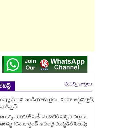
మరిన్ని వార్తలు
లేటెస్ట్
రష్యా నుంచి ఇండియాకు రైలు.. వయా ఆఫ్ఘనిస్తాన్,
పాకిస్తాన్!
ఆ ఒక్క మెలికతో మళ్లీ మొదటికి వచ్చిన చర్చలు..
ఆగస్టు 10న జార్ఖండ్ అసెంబ్లీ ముట్టడికి పిలుపు