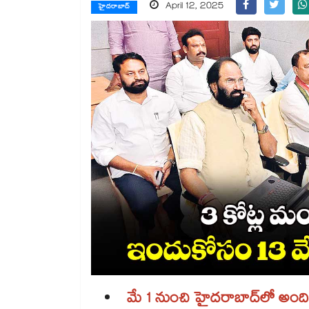
April 12, 2025
హైదరాబాద్
మే 1 నుంచి హైదరాబాద్‌‌లో అంది