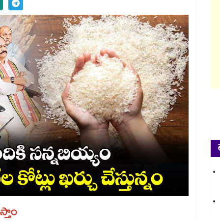
స్తాం