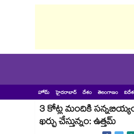
హోమ్
హైదరాబాద్
దేశం
తెలంగాణం
విదే
3 కోట్ల మందికి సన్నబియ్య
ఖర్చు చేస్తున్నం: ఉత్తమ్