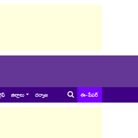
ైఫ్
జిల్లాలు
దర్వాజ
ఈ-పేపర్