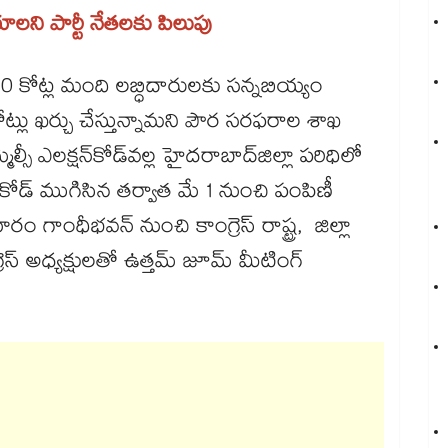
ాలని పార్టీ నేతలకు పిలుపు
ా 3.10 కోట్ల మంది లబ్ధిదారులకు సన్నబియ్యం
ట్లు ఖర్చు చేస్తున్నామని పౌర సరఫరాల శాఖ
మెల్సీ ఎలక్షన్​కోడ్​వల్ల హైదరాబాద్​జిల్లా పరిధిలో
కోడ్ ముగిసిన తర్వాత మే 1 నుంచి పంపిణీ
ం గాంధీభవన్ నుంచి కాంగ్రెస్ రాష్ట్ర, జిల్లా
స్ అధ్యక్షులతో ఉత్తమ్ జూమ్ మీటింగ్