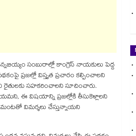
బియ్యం సంబురాల్లో కాంగ్రెస్ నాయకులు పెద్ద
థకంపై ప్రజల్లో విస్తృత ప్రచారం కల్పించాలని
్గొని రైతులకు సహకరించాలని సూచించారు.
యమని, ఈ విషయాన్ని ప్రజల్లోకి తీసుకెళ్లాలని
ుపుమంటతో విమర్శలు చేస్తున్నాయని