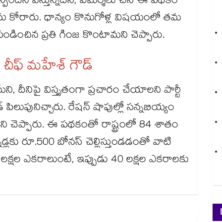
్పందన వస్తున్నదని, విమర్శలు చేసి ఈ పథకం
్షాలను కోరారు. ధాన్యం కొనుగోళ్ల విషయంలో తమ
లు పండించిన ప్రతి గింజ కొంటామని చెప్పారు.
సీ చీఫ్ మహేశ్ గౌడ్
ని, దీనిపై విస్తృతంగా ప్రచారం చేయాలని పార్టీ
 పిలుపునిచ్చారు. రేషన్ షాపుల్లో సన్నబియ్యం
ణేనని చెప్పారు. ఈ పథకంతో రాష్ట్రంలో 84 శాతం
ొడ్లకు రూ.500 బోనస్ చెల్లిస్తుండడంతో వాటి
 లక్షల ఎకరాలుంటే, ఇప్పుడు 40 లక్షల ఎకరాలకు