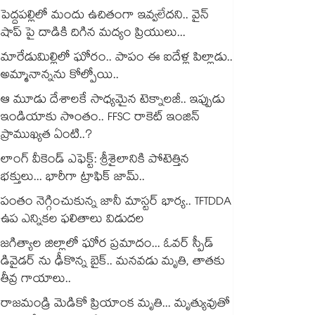
పెద్దపల్లిలో మందు ఉచితంగా ఇవ్వలేదని.. వైన్
షాప్ పై దాడికి దిగిన మద్యం ప్రియులు...
మారేడుమిల్లిలో ఘోరం.. పాపం ఈ ఐదేళ్ల పిల్లాడు..
అమ్మానాన్నను కోల్పోయి..
ఆ మూడు దేశాలకే సాధ్యమైన టెక్నాలజీ.. ఇప్పుడు
ఇండియాకు సొంతం.. FFSC రాకెట్ ఇంజిన్
ప్రాముఖ్యత ఏంటి..?
లాంగ్ వీకెండ్ ఎఫెక్ట్: శ్రీశైలానికి పోటెత్తిన
భక్తులు... భారీగా ట్రాఫిక్ జామ్..
పంతం నెగ్గించుకున్న జానీ మాస్టర్ భార్య.. TFTDDA
ఉప ఎన్నికల ఫలితాలు విడుదల
జగిత్యాల జిల్లాలో ఘోర ప్రమాదం... ఓవర్ స్పీడ్
డివైడర్ ను ఢీకొన్న బైక్.. మనవడు మృతి, తాతకు
తీవ్ర గాయాలు..
రాజమండ్రి మెడికో ప్రియాంక మృతి... మృత్యువుతో