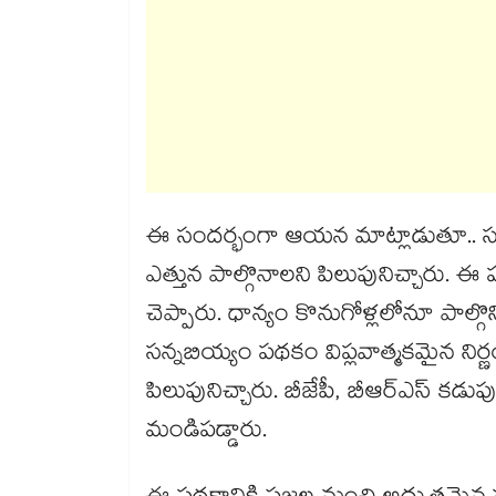
ఈ సందర్భంగా ఆయన మాట్లాడుతూ.. సన్న
ఎత్తున పాల్గొనాలని పిలుపునిచ్చారు. ఈ ప
చెప్పారు. ధాన్యం కొనుగోళ్లలోనూ పాల
సన్నబియ్యం పథకం విప్లవాత్మకమైన నిర్ణ
పిలుపునిచ్చారు. బీజేపీ, బీఆర్ఎస్ కడ
మండిపడ్డారు.