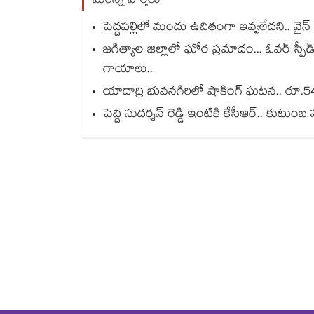
మరిన్ని వార్తలు
పెద్దపల్లిలో మందు ఉచితంగా ఇవ్వలేదని.. వైన్
జగిత్యాల జిల్లాలో ఘోర ప్రమాదం... ఓవర్ స్పీడ
గాయాలు..
యాదాద్రి భువనగిరిలో షాకింగ్ ఘటన.. రూ.54 కో
పెద్ది సుదర్శన్ రెడ్డి ఇంటికి కేసీఆర్.. కుటు