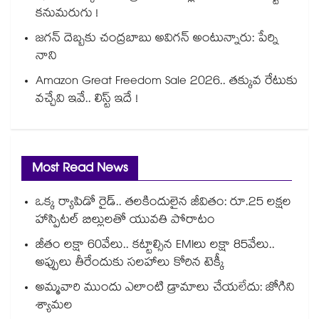
కనుమరుగు !
జగన్ దెబ్బకు చంద్రబాబు అవిగన్ అంటున్నారు: పేర్ని
నాని
Amazon Great Freedom Sale 2026.. తక్కువ రేటుకు
వచ్చేవి ఇవే.. లిస్ట్ ఇదే !
Most Read News
ఒక్క ర్యాపిడో రైడ్.. తలకిందులైన జీవితం: రూ.25 లక్షల
హాస్పిటల్ బిల్లులతో యువతి పోరాటం
జీతం లక్షా 60వేలు.. కట్టాల్సిన EMIలు లక్షా 85వేలు..
అప్పులు తీరేందుకు సలహాలు కోరిన టెక్కీ
అమ్మవారి ముందు ఎలాంటి డ్రామాలు చేయలేదు: జోగిని
శ్యామల