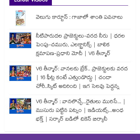
Latest Videos
వెలుగు కార్టూన్ : గాజాలో శాంతి పవనాలు
నీటిపారుదల ప్రాజెక్టులు-వరద నీరు | ధరల
పెంపు-చమురు, ఎలక్ట్రానిక్స్ | బాలిక
క్షమాపణ-ప్రధాని మోదీ | V6 తీన్మార్
V6 తీన్మార్: వానలకు బ్రేక్.. ప్రాజెక్టులకు వరద
| 16 ఫీట్ల కంటే ఎత్తుండొద్దు | చందా
చోరీ..స్కిట్ అదిరింది | ఇగ సెలవు పెద్దన్న
V6 తీన్మార్ : వానలొచ్చే...రైతులు మురిసే... |
ముసురు పట్టిన పట్నం | ఇడియట్స్...అంధ
భక్త్ | సర్కార్ బడిలో చికెన్ బిర్యానీ