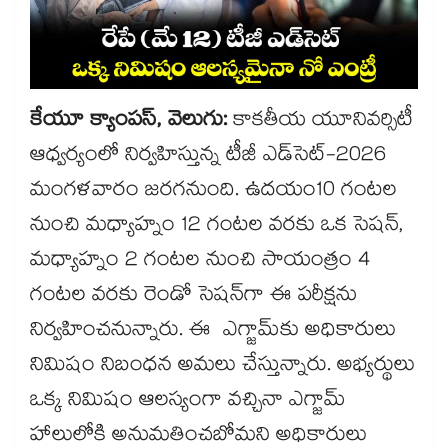
కేయూ క్యాంపస్, వెలుగు:
కాకతీయ యూనివర్సిటీ
ఆధ్వర్యంలో నిర్వహిస్తున్న టీజీ ఎడ్‌‌‌‌సెట్-2026
మంగళవారం జరగనుంది. ఉదయం10 గంటల
నుంచి మధ్యాహ్నం 12 గంటల వరకు ఒక సెషన్,
మధ్యాహ్నం 2 గంటల నుంచి సాయంత్రం 4
గంటల వరకు రెండో సెషన్‌‌‌‌గా ఈ పరీక్షను
నిర్వహించనున్నారు. ఈ ఎగ్జామ్‌‌‌‌కు అధికారులు
నిమిషం నిబంధన అమలు చేస్తున్నారు. అభ్యర్థులు
ఒక్క నిమిషం ఆలస్యంగా వచ్చినా ఎగ్జామ్
హాలులోకి అనుమతించబోమని అధికారులు