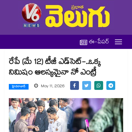
ఈ-పేపర్
రేపే (మే 12) టీజీ ఎడ్‌‌‌‌‌‌‌‌సెట్‌‌‌‌-..ఒక్క
నిమిషం ఆలస్యమైనా నో ఎంట్రీ
May 11, 2026
హైదరాబాద్