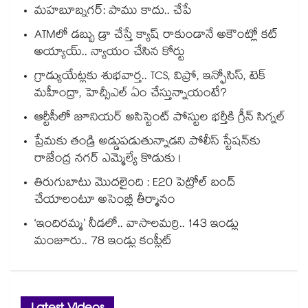
మహబూబ్నగర్: పాము కాదు.. చేపే
ATMలో డబ్బు డ్రా చేస్తే క్యాష్ రాకుండానే అకౌంట్లో కట్
అయ్యాయ్.. న్యాయం చేసిన కోర్టు
గ్రాడ్యుయేట్లకు శుభవార్త.. TCS, విప్రో, ఇన్ఫోసిస్, టెక్
మహీంద్రా, హెచ్సీఎల్ ఏం చేస్తున్నాయంటే?
ఆర్టీసీలో జూనియర్ అసిస్టెంట్‌‌ పోస్టుల భర్తీకి గ్రీన్‌‌ సిగ్నల్
ప్రేమకు తండ్రి అడ్డుపడుతున్నాడని పోలీస్ స్టేషన్⁪కు
రాజేంద్ర నగర్ ఎమ్మెల్యే కొడుకు !
తిరుగుబాటు మొదలైంది : E20 పెట్రోల్ బంద్
చేయాలంటూ అసెంబ్లీ తీర్మానం
‘ఇందిరమ్మ’ నీడలో.. వాసాలమర్రి.. 143 ఇండ్లు
మంజూరు.. 78 ఇండ్లు కంప్లీట్