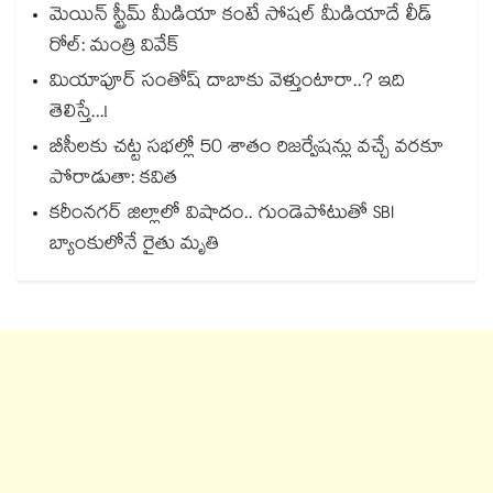
మెయిన్ స్ట్రీమ్ మీడియా కంటే సోషల్ మీడియాదే లీడ్
రోల్: మంత్రి వివేక్
మియాపూర్ సంతోష్ దాబాకు వెళ్తుంటారా..? ఇది
తెలిస్తే...!
బీసీలకు చట్ట సభల్లో 50 శాతం రిజర్వేషన్లు వచ్చే వరకూ
పోరాడుతా: కవిత
కరీంనగర్ జిల్లాలో విషాదం.. గుండెపోటుతో SBI
బ్యాంకులోనే రైతు మృతి