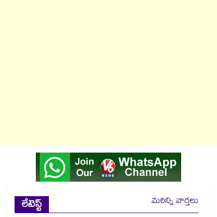
మరిన్ని వార్తలు
లేటెస్ట్