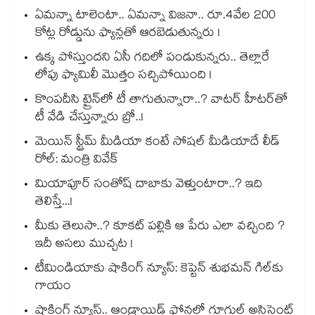
ఏమన్నా టాలెంటా.. ఏమన్నా విజనా.. రూ.4వేల 200
కోట్ల రోడ్డును ఫ్యాన్లతో ఆరబెడుతున్నరు !
ఉక్క పోస్తుందని ఏసీ గదిలో పండుకున్నరు.. తెల్లారే
లోపు ఫ్యామిలీ మొత్తం సచ్చిపోయింది !
కొంపదీసి ట్రైన్⁬లో టీ తాగుతున్నారా..? వాటర్ హీటర్⁭⁭తో
టీ వేడి చేస్తున్నారు బ్రో..!
మెయిన్ స్ట్రీమ్ మీడియా కంటే సోషల్ మీడియాదే లీడ్
రోల్: మంత్రి వివేక్
మియాపూర్ సంతోష్ దాబాకు వెళ్తుంటారా..? ఇది
తెలిస్తే...!
మీకు తెలుసా..? కూకట్ పల్లికి ఆ పేరు ఎలా వచ్చింది ?
ఇదీ అసలు ముచ్చట !
టీమిండియాకు షాకింగ్ న్యూస్: కెప్టెన్ శుభమన్ గిల్‎కు
గాయం
షాకింగ్ న్యూస్.. ఆండ్రాయిడ్ ఫోన్లలో గూగుల్ అసిస్టెంట్