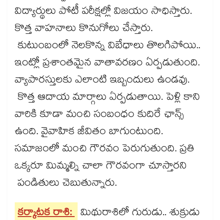
విద్యార్థులు పోటీ పరీక్షల్లో విజయం సాధిస్తారు.
కొత్త వాహనాలు కొనుగోలు చేస్తారు.
కుటుంబంలో నెలకొన్న విబేధాలు తొలగిపోయి..
ఇంట్లో ప్రశాంతమైన వాతావరణం ఏర్పడుతుంది.
వ్యాపారస్తులకు ఎలాంటి ఇబ్బందులు ఉండవు.
కొత్త ఆదాయ మార్గాలు ఏర్పడుతాయి. పెళ్లి కాని
వారికి కూడా మంచి సంబంధం కుదిరే ఛాన్స్
ఉంది. వైవాహిక జీవితం బాగుంటుంది.
సమాజంలో మంచి గౌరవం పెరుగుతుంది. ప్రతి
ఒక్కరూ మిమ్మల్ని చాలా గౌరవంగా చూస్తారని
పండితులు చెబుతున్నారు.
కర్కాటక రాశి:
మిథురాశిలో గురుడు.. శుక్రుడు