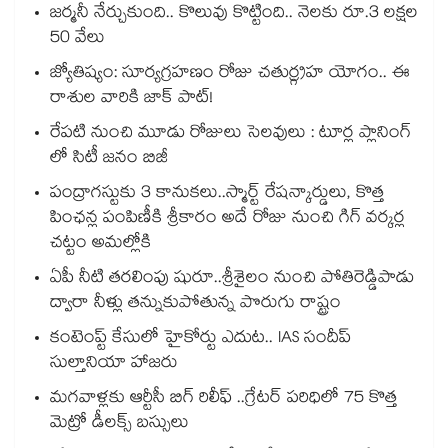
జర్మనీ నేర్చుకుంది.. కొలువు కొట్టింది.. నెలకు రూ.3 లక్షల
50 వేలు
జ్యోతిష్యం: సూర్యగ్రహణం రోజు చతుర్గ్రహ యోగం.. ఈ
రాశుల వారికి జాక్ పాట్!
రేపటి నుంచి మూడు రోజులు సెలవులు : టూర్ల ప్లానింగ్
లో సిటీ జనం బిజీ
పంద్రాగస్టుకు 3 కానుకలు..స్మార్ట్ రేషన్కార్డులు, కొత్త
పింఛన్ల పంపిణీకి శ్రీకారం అదే రోజు నుంచి గిగ్ వర్కర్ల
చట్టం అమల్లోకి
ఏపీ నీటి తరలింపు షురూ..శ్రీశైలం నుంచి పోతిరెడ్డిపాడు
ద్వారా నీళ్లు తన్నుకుపోతున్న పొరుగు రాష్ట్రం
కంటెంప్ట్ కేసులో హైకోర్టు ఎదుట.. IAS సందీప్
సుల్తానియా హాజరు
మగవాళ్లకు ఆర్టీసీ బిగ్ రిలీఫ్ ..గ్రేటర్ పరిధిలో 75 కొత్త
మెట్రో డీలక్స్ బస్సులు