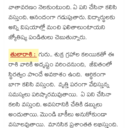
వాతావరణం నెలకుంటుంది. ఏ పని చేసినా కలిసి
వస్తుంది. ఆనందంగా గడుపుతారు. విద్యార్థులకు
అన్ని విషయాల్లో మంచి ఫలితాలుంటాయని
జ్యోతిష్య పండితులు చెబుతున్నారు.
తులారాశి :
గురు.. శుక్ర గ్రహాల కలయికతో ఈ
రాశి వారికి అదృష్టం వరించనుంది, జీవితంలో
స్థిరత్వం పొందే అవకాశం ఉంది. ఆర్థికంగా
బాగా కలిసి వస్తుంది. వృత్తి పరంగా వేధిస్తున్న
సమస్యలు పరిష్కారమవుతాయి. ఏ పని చేసినా
కలసి వస్తుంది. అవసరానికి చేతికి డబ్బులు
అందుతాయి. మొండి బాకీలు అనుకోకుండా
వసూలవుతాయి. మానసిక ప్రశాంతత లభిస్తుంది.