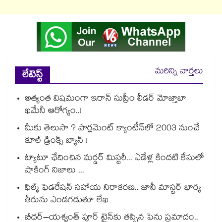
మరిన్ని వార్తలు
లేటెస్ట్
అత్యంత విషమంగా ఇరాన్ సుప్రీం లీడర్ మోజ్తాబా
ఖమేనీ ఆరోగ్యం..!
మీకు తెలుసా ? పార్లమెంట్ క్యాంటీన్⁪లో 2003 నుంచే
కూల్ డ్రింక్స్ బ్యాన్ !
ట్యాటూ ఛేదించిన మర్డర్ మిస్టరీ... ఏడేళ్ల కిందటి కేసులో
షాకింగ్ నిజాలు ...
ఫిల్మ్ ఫెడరేషన్ సహాయ నిరాకరణ.. జానీ మాస్టర్ భార్య
తీరును ఎండగడుతూ లేఖ
బీదర్–యశ్వంత్ పూర్ ట్రైన్‎కు తప్పిన పెను ప్రమాదం..