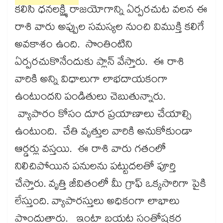
కలిసి ధనలక్ష్మి రాజయోగాన్ని ఏర్పరచుట వలన ఈ
రాశి వారు అప్పుల సమస్యల నుంచి విముక్తి కలిగే
అవకాశం ఉంది. సొంతింటిని
ఏర్పరచుకొనేందుకు ప్లాన్​ వేస్తారు. ఈ రాశి
వారికి అన్ని విధాలుగా లాభదాయకంగా
ఉంటుందని పండితులు చెబుతున్నారు.
వ్యాపారం కోసం దూర ప్రయాణాలు చేయాల్సి
ఉంటుంది. చేతి వృత్తుల వారికి అనుకోకుండా
ఆర్డర్లు వస్తయి. ఈ రాశి వారు గతంలో
నిలిచిపోయిన పనులను పట్టుదలతో పూర్తి
చేస్తారు. వృత్తి జీవితంలో మీ గ్రాఫ్ ఒక్కసారిగా పైకి
లేస్తుంది. వ్యాపారస్తులు అధికంగా లాభాలు
పొందుతారు. ఇంటా బయట సంతోషకర