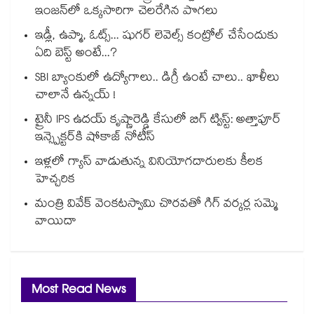
ఇంజన్‎లో ఒక్కసారిగా చెలరేగిన పొగలు
ఇడ్లీ, ఉప్మా, ఓట్స్... షుగర్ లెవెల్స్ కంట్రోల్ చేసేందుకు
ఏది బెస్ట్ అంటే...?
SBI బ్యాంకులో ఉద్యోగాలు.. డిగ్రీ ఉంటే చాలు.. ఖాళీలు
చాలానే ఉన్నయ్ !
ట్రైనీ IPS ఉదయ్ కృష్ణారెడ్డి కేసులో బిగ్ ట్విస్ట్: అత్తాపూర్
ఇన్స్పెక్టర్‎కి షోకాజ్ నోటీస్
ఇళ్లలో గ్యాస్ వాడుతున్న వినియోగదారులకు కీలక
హెచ్చరిక
మంత్రి వివేక్ వెంకటస్వామి చొరవతో గిగ్ వర్కర్ల సమ్మె
వాయిదా
Most Read News