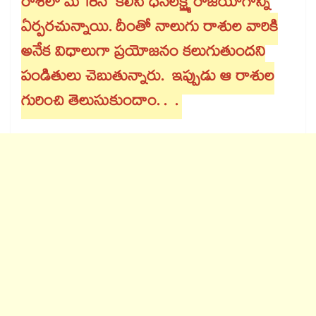
రాశిలో మే 18న కలిసి ధనలక్ష్మి రాజయోగాన్ని
ఏర్పరచున్నాయి. దీంతో నాలుగు రాశుల వారికి
అనేక విధాలుగా ప్రయోజనం కలుగుతుందని
పండితులు చెబుతున్నారు. ఇప్పుడు ఆ రాశుల
గురించి తెలుసుకుందాం. . .