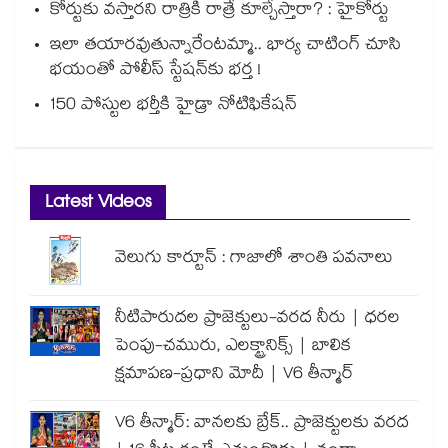
కోర్టుకు వస్తారని రాత్రికి రాత్రే కూల్చేస్తారా? : హైకోర్టు
ఇలా తయారవుతున్నారేంటమ్మా.. భార్య చాటింగ్ చూసి
భయంతో పోలీస్ స్టేషన్⁫కు భర్త !
150 పోస్టుల భర్తీకి హైడ్రా నోటిఫికేషన్
Latest Videos
వెలుగు కార్టూన్ : గాజాలో శాంతి పవనాలు
నీటిపారుదల ప్రాజెక్టులు-వరద నీరు | ధరల
పెంపు-చమురు, ఎలక్ట్రానిక్స్ | బాలిక
క్షమాపణ-ప్రధాని మోదీ | V6 తీన్మార్
V6 తీన్మార్: వానలకు బ్రేక్.. ప్రాజెక్టులకు వరద