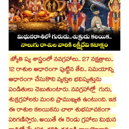
జ్యోతి ష్య శాస్త్రంలో నవగ్రహాలు.. 27 నక్షత్రాలు..
12 రాశుల ఆధారంగా పుట్టిన తేది.. సమయాన్ని
ఆధారంగా చేసుకొని వ్యక్తుల భవిష్యత్తును
పండితులు చెబుతుంటారు. నవగ్రహాల్లో గురు,
శుక్రగ్రహాలకు మంచి ప్రాముఖ్యత ఉంటుంది. ఇక
ఈ రాశుల కలయికను చాలా శుభసూచకంగా
పరిగణిస్తారు. అయితే ఈ రెండు గ్రహాలు మిథున