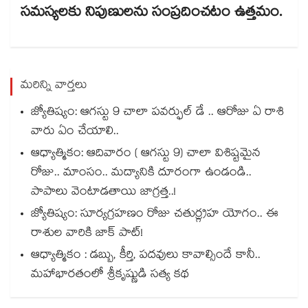
సమస్యలకు నిపుణులను సంప్రదించటం ఉత్తమం.
మరిన్ని వార్తలు
జ్యోతిష్యం: ఆగస్టు 9 చాలా పవర్ఫుల్ డే .. ఆరోజు ఏ రాశి
వారు ఏం చేయాలి..
ఆధ్యాత్మికం: ఆదివారం ( ఆగస్టు 9) చాలా విశిష్టమైన
రోజు.. మాంసం.. మద్యానికి దూరంగా ఉండండి..
పాపాలు వెంటాడతాయి జాగ్రత్త..!
జ్యోతిష్యం: సూర్యగ్రహణం రోజు చతుర్గ్రహ యోగం.. ఈ
రాశుల వారికి జాక్ పాట్!
ఆధ్యాత్మికం : డబ్బు, కీర్తి, పదవులు కావాల్సిందే కానీ..
మహాభారతంలో శ్రీకృష్ణుడి సత్య కథ