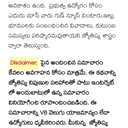
అవకాశం ఉంది. ప్రభుత్వ ఉద్యోగం కోసం
ఎదురు చూసే వారు గుడ్​ న్యూస్​ వింటారు.ఇల్లు,
భూములకు సంబంధించిన వివాదాలు, కుటుంబ
సమస్యలు పరిష్కారమవుతాయని జ్యోతిష్య శాస్త్రం
ద్వారా తెలుస్తుంది.
Disclaimer:
పైన అందించిన సమాచారం
కేవలం అవగాహన కోసం మాత్రమే. ఈ కథనాన్ని
జ్యోతిష్య నిపుణుల సలహాలతో పాటు ఇంటర్నెట్
లో అందుబాటులో ఉన్న సమాచారం
వినియోగించి రూపొందించబడింది. ఈ
సమాచారాన్ని V6 వెలుగు యాజమాన్యం లేదా
ఉద్యోగులు ధృవీకరించరు. మీకున్న జ్యోతిష్య