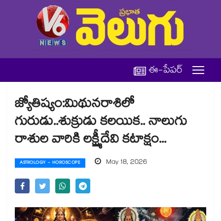
ఈ-పేపర్
జ్యోతిష్యం:మిథునరాశిలో
గురుడు..శుక్రుడు కలయిక.. నాలుగు
రాశుల వారికి లక్ష్మీదేవి కటాక్షం...
May 18, 2026
ASTROLOGY - HOROSCOPE