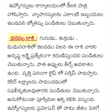
ఉద్యోగస్తులు కార్యాలయంలో కీలక పాత్ర
పోషిస్తారు. వ్యాపారస్తులకు ఎలాంటి ఇబ్బందులు
ఉండవని జ్యోతిష్య పండితులు చెబుతున్నారు.
ధనస్సు రాశి :
గురుడు.. శుక్రుడు ..
మిథునరాశిలో కలవడం వలన ఈ రాశి వారిని
అదృష్ట లక్ష్మి ప్రత్యేకంగా కరుణిస్తుందని పండితులు
చెబుతున్నారు. పాత అప్పులు తీర్చే అవకాశం
ఉంది. వృత్తి పరంగా లైఫ్​ లో సక్సెస్​ సాధిస్తారు.
కెరీర్​ లక్ష్యాలను సాధించడంలో
సఫలీకృతులవుతారని పండితులు చెబుతున్నారు.
అనుకోకుండా పూర్వీకుల ఆస్తి కలిసి వస్తుంది.
ఉద్యోగస్తులకు ప్రమోషన్​ తో పాటు జీతం పెరిగే