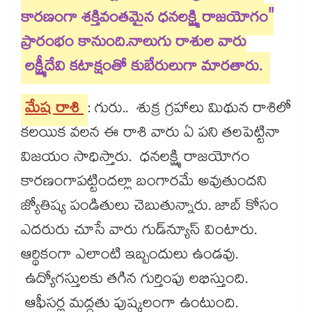
కారణంగా శక్తివంతమైన ధనలక్ష్మి రాజయోగం"
ప్రారంభం కానుంది.నాలుగు రాశుల వారు
లక్ష్మీదేవి కటాక్షంతో కుబేరులుగా మారతారు.
మేష రాశి
: గురు.. శుక్ర గ్రహాలు మిథున రాశిలో
కలయిక వలన ఈ రాశి వారు ఏ పని తలపెట్టినా
విజయం సాధిస్తారు. ధనలక్ష్మి రాజయోగం
కారణంగాపట్టిందల్లా బంగారమే అవుతుందని
జ్యోతిష్య పండితులు చెబుతున్నారు. జాబ్​ కోసం
ఎదరురు చూసే వారు గుడ్​న్యూస్​ వింటారు.
ఆర్థికంగా ఎలాంటి ఇబ్బందులు ఉండవు.
ఉద్యోగస్తులకు తగిన గుర్తింపు లభిస్తుంది.
ఆఫీసర్ల మద్దతు పుష్కలంగా ఉంటుంది.