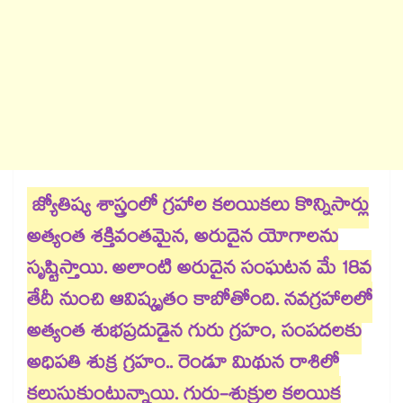
జ్యోతిష్య శాస్త్రంలో గ్రహాల కలయికలు కొన్నిసార్లు
అత్యంత శక్తివంతమైన, అరుదైన యోగాలను
సృష్టిస్తాయి. అలాంటి అరుదైన సంఘటన మే 18వ
తేదీ నుంచి ఆవిష్కృతం కాబోతోంది. నవగ్రహాలలో
అత్యంత శుభప్రదుడైన గురు గ్రహం, సంపదలకు
అధిపతి శుక్ర గ్రహం.. రెండూ మిథున రాశిలో
కలుసుకుంటున్నాయి. గురు-శుక్రుల కలయిక