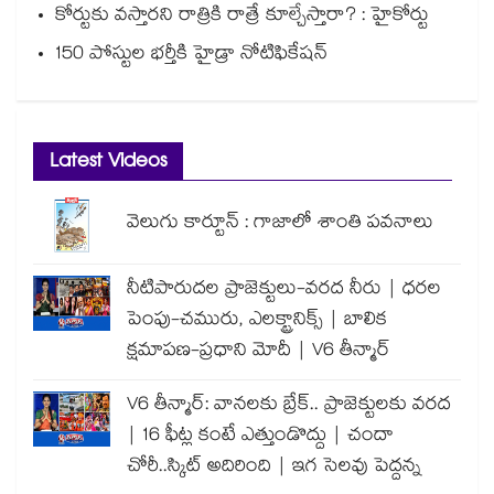
కోర్టుకు వస్తారని రాత్రికి రాత్రే కూల్చేస్తారా? : హైకోర్టు
150 పోస్టుల భర్తీకి హైడ్రా నోటిఫికేషన్
Latest Videos
వెలుగు కార్టూన్ : గాజాలో శాంతి పవనాలు
నీటిపారుదల ప్రాజెక్టులు-వరద నీరు | ధరల
పెంపు-చమురు, ఎలక్ట్రానిక్స్ | బాలిక
క్షమాపణ-ప్రధాని మోదీ | V6 తీన్మార్
V6 తీన్మార్: వానలకు బ్రేక్.. ప్రాజెక్టులకు వరద
| 16 ఫీట్ల కంటే ఎత్తుండొద్దు | చందా
చోరీ..స్కిట్ అదిరింది | ఇగ సెలవు పెద్దన్న