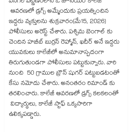
వనగిరి పట్ణణంలోని ఓ జూనియర్ కాలేజీ
ఆవరణలో డ్రగ్స్ అమ్మేందుకు ప్రయత్నించిన
ఇద్దరు వ్యక్తులను శుక్రవారం(మే15, 2026)
పోలీసులు అరెస్ట్ చేశారు. పశ్చిమ బెంగాల్ కు
చెందిన హబీబ్ బుర్రన్ రెహ్మాన్, ఖదీర్ అనే ఇద్దరు
యువకులు కాలేజీలో అనుమానాస్పదంగా
తిరుగుతుండగా పోలీసులు పట్టుకున్నారు. వారి
నుంచి 50 గ్రాముల బ్రౌన్ షుగర్ పట్టుబడటంతో
కేసు నమోదు చేశారు. అనంతరం రిమాండ్ కు
తరలించారు. కాలేజీ ఆవరణలో డ్రగ్స్ కలకలంతో
విద్యార్థులు, కాలేజీ స్టాఫ్ ఒక్కసారిగా
ఉలిక్కపడ్డారు.