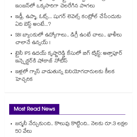
ఇంజన్‎లో ఒక్కసారిగా చెలరేగిన పొగలు
ఇడ్లీ, ఉప్మా, ఓట్స్... షుగర్ లెవెల్స్ కంట్రోల్ చేసేందుకు
ఏది బెస్ట్ అంటే...?
SBI బ్యాంకులో ఉద్యోగాలు.. డిగ్రీ ఉంటే చాలు.. ఖాళీలు
చాలానే ఉన్నయ్ !
ట్రైనీ IPS ఉదయ్ కృష్ణారెడ్డి కేసులో బిగ్ ట్విస్ట్: అత్తాపూర్
ఇన్స్పెక్టర్‎కి షోకాజ్ నోటీస్
ఇళ్లలో గ్యాస్ వాడుతున్న వినియోగదారులకు కీలక
హెచ్చరిక
Most Read News
జర్మనీ నేర్చుకుంది.. కొలువు కొట్టింది.. నెలకు రూ.3 లక్షల
50 వేలు