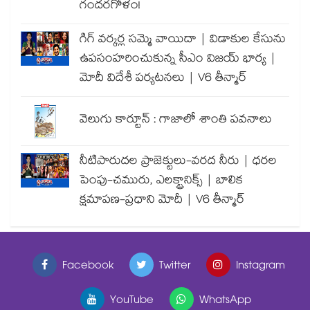
గందరగోళం!
గిగ్ వర్కర్ల సమ్మె వాయిదా | విడాకుల కేసును
ఉపసంహరించుకున్న సీఎం విజయ్ భార్య |
మోదీ విదేశీ పర్యటనలు | V6 తీన్మార్
వెలుగు కార్టూన్ : గాజాలో శాంతి పవనాలు
నీటిపారుదల ప్రాజెక్టులు-వరద నీరు | ధరల
పెంపు-చమురు, ఎలక్ట్రానిక్స్ | బాలిక
క్షమాపణ-ప్రధాని మోదీ | V6 తీన్మార్
Facebook
Twitter
Instagram
YouTube
WhatsApp