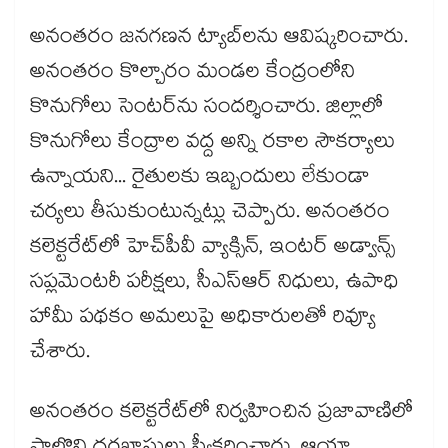
అనంతరం జనగణన ట్యాబ్​లను ఆవిష్కరించారు.
అనంతరం కొల్చారం మండల కేంద్రంలోని
కొనుగోలు సెంటర్‌‌‌‌‌‌‌‌‌‌‌‌‌‌‌‌‌‌‌‌‌‌‌‌‌‌‌‌‌‌‌‌ను సందర్శించారు. జిల్లాలో
కొనుగోలు కేంద్రాల వద్ద అన్ని రకాల సౌకర్యాలు
ఉన్నాయని... రైతులకు ఇబ్బందులు లేకుండా
చర్యలు తీసుకుంటున్నట్లు చెప్పారు. అనంతరం
కలెక్టరేట్‌‌‌‌‌‌‌‌‌‌‌‌‌‌‌‌లో హెచ్‌‌‌‌‌‌‌‌‌‌‌‌‌‌‌‌పీవీ వ్యాక్సిన్, ఇంటర్ అడ్వాన్స్
సప్లమెంటరీ పరీక్షలు, సీఎస్ఆర్​ నిధులు, ఉపాధి
హామీ పథకం అమలుపై అధికారులతో రివ్యూ
చేశారు.
అనంతరం కలెక్టరేట్‌‌‌‌‌‌‌‌‌‌‌‌‌‌‌‌లో నిర్వహించిన ప్రజావాణిలో