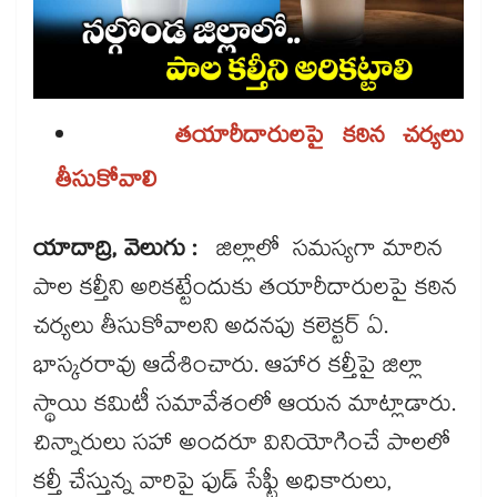
తయారీదారులపై కఠిన చర్యలు
తీసుకోవాలి
యాదాద్రి, వెలుగు :
జిల్లాలో సమస్యగా మారిన
పాల కల్తీని అరికట్టేందుకు తయారీదారులపై కఠిన
చర్యలు తీసుకోవాలని అదనపు కలెక్టర్ ఏ.
భాస్కరరావు ఆదేశించారు. ఆహార కల్తీపై జిల్లా
స్థాయి కమిటీ సమావేశంలో ఆయన మాట్లాడారు.
చిన్నారులు సహా అందరూ వినియోగించే పాలలో
కల్తీ చేస్తున్న వారిపై ఫుడ్ సేఫ్టీ అధికారులు,