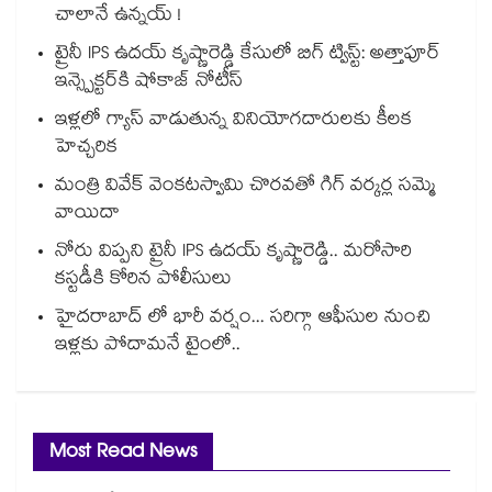
చాలానే ఉన్నయ్ !
ట్రైనీ IPS ఉదయ్ కృష్ణారెడ్డి కేసులో బిగ్ ట్విస్ట్: అత్తాపూర్
ఇన్స్పెక్టర్‎కి షోకాజ్ నోటీస్
ఇళ్లలో గ్యాస్ వాడుతున్న వినియోగదారులకు కీలక
హెచ్చరిక
మంత్రి వివేక్ వెంకటస్వామి చొరవతో గిగ్ వర్కర్ల సమ్మె
వాయిదా
నోరు విప్పని ట్రైనీ IPS ఉదయ్ కృష్ణారెడ్డి.. మరోసారి
కస్టడీకి కోరిన పోలీసులు
హైదరాబాద్ లో భారీ వర్షం... సరిగ్గా ఆఫీసుల నుంచి
ఇళ్లకు పోదామనే టైంలో..
Most Read News