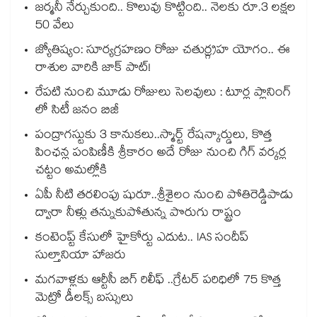
జర్మనీ నేర్చుకుంది.. కొలువు కొట్టింది.. నెలకు రూ.3 లక్షల
50 వేలు
జ్యోతిష్యం: సూర్యగ్రహణం రోజు చతుర్గ్రహ యోగం.. ఈ
రాశుల వారికి జాక్ పాట్!
రేపటి నుంచి మూడు రోజులు సెలవులు : టూర్ల ప్లానింగ్
లో సిటీ జనం బిజీ
పంద్రాగస్టుకు 3 కానుకలు..స్మార్ట్ రేషన్కార్డులు, కొత్త
పింఛన్ల పంపిణీకి శ్రీకారం అదే రోజు నుంచి గిగ్ వర్కర్ల
చట్టం అమల్లోకి
ఏపీ నీటి తరలింపు షురూ..శ్రీశైలం నుంచి పోతిరెడ్డిపాడు
ద్వారా నీళ్లు తన్నుకుపోతున్న పొరుగు రాష్ట్రం
కంటెంప్ట్ కేసులో హైకోర్టు ఎదుట.. IAS సందీప్
సుల్తానియా హాజరు
మగవాళ్లకు ఆర్టీసీ బిగ్ రిలీఫ్ ..గ్రేటర్ పరిధిలో 75 కొత్త
మెట్రో డీలక్స్ బస్సులు