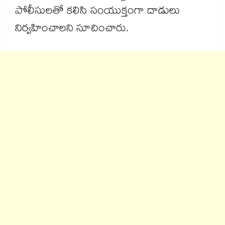
పోలీసులతో కలిసి సంయుక్తంగా దాడులు
నిర్వహించాలని సూచించారు.