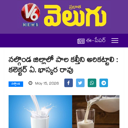
ఈ-పేపర్
నల్గొండ జిల్లాలో పాల కల్తీని అరికట్టాలి :
కలెక్టర్ ఏ. భాస్కర రావు
May 15, 2026
నల్గొండ