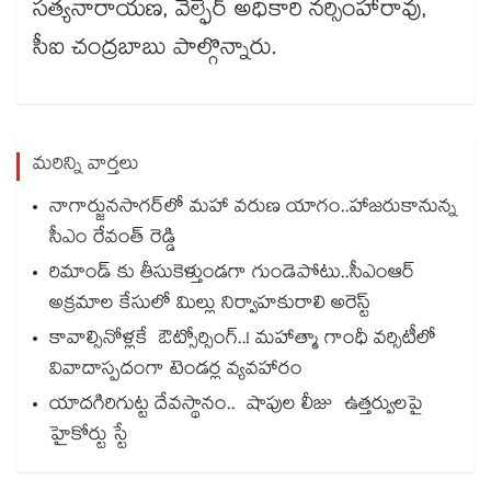
సత్యనారాయణ, వెల్ఫేర్ అధికారి నర్సింహారావు,
సీఐ చంద్రబాబు పాల్గొన్నారు.
మరిన్ని వార్తలు
నాగార్జునసాగర్‌లో మహా వరుణ యాగం..హాజరుకానున్న
సీఎం రేవంత్ రెడ్డి
రిమాండ్ కు తీసుకెళ్తుండగా గుండెపోటు..సీఎంఆర్
అక్రమాల కేసులో మిల్లు నిర్వాహకురాలి అరెస్ట్
కావాల్సినోళ్లకే ఔట్సోర్సింగ్..! మహాత్మా గాంధీ వర్సిటీలో
వివాదాస్పదంగా టెండర్ల వ్యవహారం
యాదగిరిగుట్ట దేవస్థానం.. షాపుల లీజు ఉత్తర్వులపై
హైకోర్టు స్టే