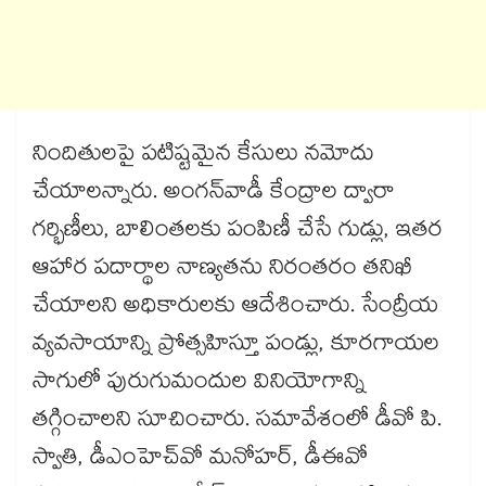
నిందితులపై పటిష్టమైన కేసులు నమోదు
చేయాలన్నారు. అంగన్‌‌వాడీ కేంద్రాల ద్వారా
గర్భిణీలు, బాలింతలకు పంపిణీ చేసే గుడ్లు, ఇతర
ఆహార పదార్థాల నాణ్యతను నిరంతరం తనిఖీ
చేయాలని అధికారులకు ఆదేశించారు. సేంద్రీయ
వ్యవసాయాన్ని ప్రోత్సహిస్తూ పండ్లు, కూరగాయల
సాగులో పురుగుమందుల వినియోగాన్ని
తగ్గించాలని సూచించారు. సమావేశంలో డీవో పి.
స్వాతి, డీఎంహెచ్‌‌వో మనోహర్, డీఈవో