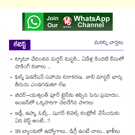
మరిన్ని వార్తలు
లేటెస్ట్
ట్యాటూ ఛేదించిన మర్డర్ మిస్టరీ... ఏడేళ్ల కిందటి కేసులో
షాకింగ్ నిజాలు ...
ఫిల్మ్ ఫెడరేషన్ సహాయ నిరాకరణ.. జానీ మాస్టర్ భార్య
తీరును ఎండగడుతూ లేఖ
బీదర్–యశ్వంత్ పూర్ ట్రైన్‎కు తప్పిన పెను ప్రమాదం..
ఇంజన్‎లో ఒక్కసారిగా చెలరేగిన పొగలు
ఇడ్లీ, ఉప్మా, ఓట్స్... షుగర్ లెవెల్స్ కంట్రోల్ చేసేందుకు
ఏది బెస్ట్ అంటే...?
SBI బ్యాంకులో ఉద్యోగాలు.. డిగ్రీ ఉంటే చాలు.. ఖాళీలు