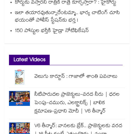
కోర్టుకు వస్తారని రాత్రికి రాత్రే కూల్చేస్తారా? : హైకోర్టు
ఇలా తయారవుతున్నారేంటమ్మా.. భార్య చాటింగ్ చూసి
భయంతో పోలీస్ స్టేషన్⁫కు భర్త !
150 పోస్టుల భర్తీకి హైడ్రా నోటిఫికేషన్
Latest Videos
వెలుగు కార్టూన్ : గాజాలో శాంతి పవనాలు
నీటిపారుదల ప్రాజెక్టులు-వరద నీరు | ధరల
పెంపు-చమురు, ఎలక్ట్రానిక్స్ | బాలిక
క్షమాపణ-ప్రధాని మోదీ | V6 తీన్మార్
V6 తీన్మార్: వానలకు బ్రేక్.. ప్రాజెక్టులకు వరద